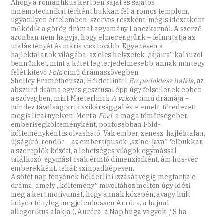
Ahogy a romantikus kertben saját és sajátos
mnemotechnikai térként bukkan fel a romos templom,
ugyanilyen értelemben, szerves részként, mégis idézetként
működik a görög drámahagyomány Lanczkornál. A szerző
azonban nem hagyja, hogy elmerengjünk – felmutatja az
utalás tényét és máris visz tovább. Egyenesen a
hajléktalanok világába, az éles helyzetek „tájaira” kalauzol
bennünket, mint a kötet legterjedelmesebb, annak mintegy
felét kitevő
Föld
című drámaszövegben.
Shelley Prométheusza, Hölderlintől
Empedoklész halála
, az
abszurd dráma egyes gesztusai épp úgy felsejlenek ebben
a szövegben, mint Maeterlinck
A vakok
című drámája –
mindez távolságtartó szikársággal és elemelt, töredezett,
mégis lírai nyelven. Mert a
Föld
, a maga tömörségében,
emberiségkölteményként, pontosabban Föld-
költeményként is olvasható. Vak ember, zenész, hajléktalan,
újságíró, rendőr – az embertípusok „színe-java” felbukkan
a szereplők között, a lehetséges világok egymással
találkozó, egymást csak érintő dimenzióiként, ám hús-vér
emberekként, tehát: színpadképesen.
A sötét nap fényének hölderlini izzását végig megtartja e
dráma, amely „költemény” mivoltához méltón úgy idézi
meg a kert motívumát, hogy annak közepén, avagy hűlt
helyén tényleg megjelenhessen Auróra, a hajnal
allegorikus alakja („Auróra, a Nap húga vagyok, / S ha