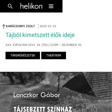
KARÁCSONYI ZSOLT
2020
.
02
.
14
.
Tájból kimetszett élők ideje
XXX. ÉVFOLYAM 2019. 24. (782.) SZÁM – DECEMBER 25.
TÁRSMŰVÉSZETEK
THEÁTRUM