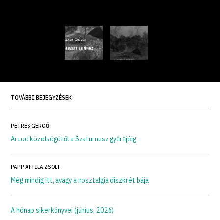
TOVÁBBI BEJEGYZÉSEK
PETRES GERGŐ
Arcod közelségétől a Szaturnusz gyűrűjéig
PAPP ATTILA ZSOLT
Még mindig itt, avagy a nosztalgia diszkrét bája
A hónap sikerkönyvei (június, 2026)