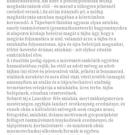
kamaradarabok, ám kitér a pontos/pontatlan műfaji
meghatározások elől – és marad a tűhegyes jelzésnél:
cselekvő versek.) Az alcím irányadó jel, a műfaji
meghatározás azonban magában a kötetcímben
keresendő. A Tájsebzett Színház ugyanis olyan színház,
amely összművészeti (gesamntkunstwerk) hagyományokra
is alapozva kívánja beleírni magát a tájba úgy, hogy a
megírás folyamatára is utal, valamint arra: a tájba és a
színházba folyamatosan, újra és újra beleírjuk magunkat,
többé-kevésbé drámai, színházi – sőt olykor rituális
eszközökkel élve.
A ritualitás pedig éppen a művészeti eszközök együttes
használatában rejlik, ha ettől az adott szöveg az adott
tájban (is) élővé és jelenvalóvá válik, jelként is fennmarad,
utalások soraként és sora által viszi, viteti tovább önmagát;
amennyiben az utalás és a (tájra/technére) utaltság
természetes velejárója a színházba, üres térbe, tájba
belépőnek, rítusban résztvevőnek.
Sebzett táj a Lanczkor-féle színház, mert szükségszerűen
mesterséges, egyfajta landart-tevékenység eredménye, és
ennek okán a különböző szövegek nem csupán zenei,
fotográfiai, színházi, drámai motívumok gócpontjaként
felfogott összművészeti ténykedések eredményei, de
tájépítészeti, kertművészeti – és mindezek okán
mnemotechnikai alkotások/formák is egyben.