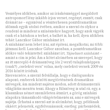
Veszélyes időkben, amikor az íráskészséggel megáldott
antropomorf lény inkább írjon verset, regényt, esszét, csak
drámát ne – egyszóval a vészterhesen posztdramatikus
időszak egyik utolsó évében, amikor a szerző és olykor a
rendező is mindent a színészekre hagyott, hogy azok vigyék
csak el a hátukon a terhet, a balhét is, ha kell, ilyen időkben
tehát: Lanczkor Gábor színházat írt.
A színházat nem lehet írni, azt építeni, megalkotni, mi több:
játszani kell. Lanczkor Gábor azonban, a posztdramatikus
időkre való tekintettel: színházat írt,
Tájsebzett színház
at –
amint a cím is jelzi. Ám a kötet alcímében az szerepel, hogy
az itt szereplő 4 drámaszöveg (és 2 vers!) tulajdonképpen
(csak?) „cselekvő vers” volna, mely cselekvő versek 2009 és
2016 között íródtak.
Szerencsére, a szerző felvállalja, hogy e dialógusokra
alapozó, emberek közötti megtörténések dramatikus
szövegek, ám mindezt sajátos módon, adott drámaszerzői
világlátás mentén teszi. Ahogy a fül­szöveg is utal rá, egy, a
klasszikus német szemléleten átszűrt, a görög színházi
alapokra támaszkodó világértelmezés az, ami e szövegek
sajátja. (Írhatná a szerző azt is alcímként, hogy, példának
okáért: jelenetek, egyfelvonásosok; esetleg: párbeszédek,