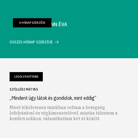
A HÓNAP SZERZŐJE
FARKAS WELLMANN ÉVA
ÖSSZES HÓNAP SZERZŐJE
LEGOLVASOTTABB
SZÖLLŐSI MÁTYÁS
„Mindent úgy látok és gondolok, mint eddig”
Mivel tökéletesen tisztában voltam a betegség
lefolyásával és végkimenetelével, miután túlestem a
kezdeti sokkon, választhattam két út között.