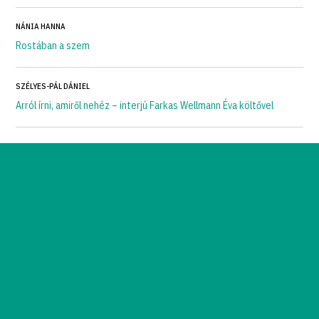
NÁNIA HANNA
Rostában a szem
SZÉLYES-PÁL DÁNIEL
Arról írni, amiről nehéz – interjú Farkas Wellmann Éva költővel