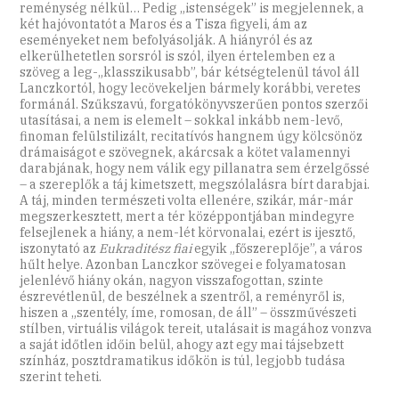
reménység nélkül… Pedig „istenségek” is megjelennek, a
két hajóvontatót a Maros és a Tisza figyeli, ám az
eseményeket nem befolyásolják. A hiányról és az
elkerülhetetlen sorsról is szól, ilyen értelemben ez a
szöveg a leg-„klasszikusabb”, bár kétségtelenül távol áll
Lanczkortól, hogy lecövekeljen bármely korábbi, veretes
formánál. Szűkszavú, forgatókönyvszerűen pontos szerzői
utasításai, a nem is elemelt – sokkal inkább nem-levő,
finoman felül­stilizált, recitatívós hangnem úgy kölcsönöz
drámaiságot e szövegnek, akárcsak a kötet valamennyi
darabjának, hogy nem válik egy pillanatra sem érzelgőssé
– a szereplők a táj kimetszett, megszólalásra bírt darabjai.
A táj, minden természeti volta ellenére, szikár, már-már
megszerkesztett, mert a tér középpontjában mindegyre
felsejlenek a hiány, a nem-lét körvonalai, ezért is ijesztő,
iszonytató az
Eukraditész fiai
egyik „főszereplője”, a város
hűlt helye. Azonban Lanczkor szövegei e folyamatosan
jelenlévő hiány okán, nagyon visszafogottan, szinte
észrevétlenül, de beszélnek a szentről, a reményről is,
hiszen a „szentély, íme, romosan, de áll” – összművészeti
stílben, virtuális világok tereit, utalásait is magához vonzva
a saját időtlen időin belül, ahogy azt egy mai tájsebzett
színház, posztdramatikus időkön is túl, legjobb tudása
szerint teheti.