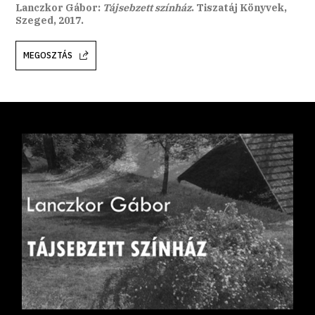
Lanczkor Gábor:
Tájsebzett színház
. Tiszatáj Könyvek,
Szeged, 2017.
MEGOSZTÁS