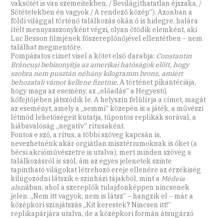
vaksötét is van szemeitekben, / Bevilágíthatatlan éjszaka, /
Sötétetekben én vagyok / A rendező közép”). Azonban a
földi világgal történő találkozás okán ő is hidegre, halára
ítélt mennyasszonyként végzi, olyan ötödik elemként, aki
Luc Besson filmjének főszereplőnőjével ellentétben – nem
találhat megmentőre.
Pompázatos címet visel a kötet első darabja:
Constantin
Brâncuși bebizonyítja az amerikai hatóságok előtt, hogy
szobra nem pusztán néhány kilogramm bronz, amiért
behozatali vámot kellene fizetnie
. A történet pikantériája,
hogy maga az esemény, az „előadás” a Hegyestű
kőfejtőjében játszódik le. A helyszín felülírja a címet, magát
az eseményt, amely a „semmi” közepén is a játék, a művészi
létmód lehetőségeit kutatja, tűpontos replikák sorával, a
hiábavalóság „negatív” rítusaként.
Fontos e szó, a rítus, a többi szöveg kapcsán is,
nevezhetnénk akár orgiátlan misztériumoknak is őket (a
bécsi akcióművészetre is utalva), mert minden szöveg a
találkozásról is szól, ám az egyes jelenetek szinte
tapintható világokat létrehozó ereje ellenére az érzékiség
kilúgozódni látszik e színházi tájakból, mint a
Médeia
alszik
ban, ahol a szereplők tulajdonképpen nincsenek
jelen. „Nem itt vagyok, nem is látsz” – hangzik el – már a
középkori színjátszás „Kit kerestek? Nincsen itt!”
replikapárjára utalva, de a középkori formán átsugárzó