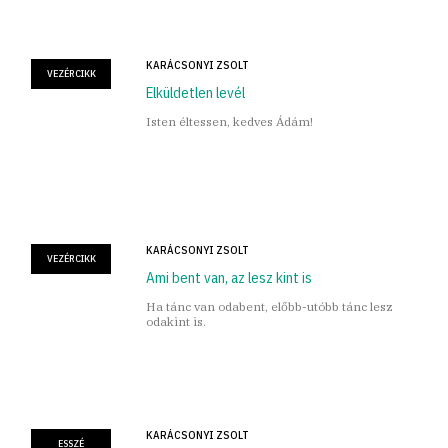
KARÁCSONYI ZSOLT
VEZÉRCIKK
Elküldetlen levél
Isten éltessen, kedves Ádám!
KARÁCSONYI ZSOLT
VEZÉRCIKK
Ami bent van, az lesz kint is
Ha tánc van odabent, előbb-utóbb tánc lesz
odakint is.
KARÁCSONYI ZSOLT
ESSZÉ