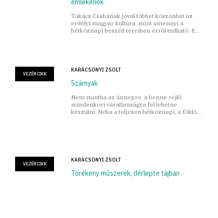
emlékének
Takács Csabának jóval többet köszönhet az
erdélyi magyar kultúra, mint amennyi a
hétköznapi beszéd tereiben erről tudható. Ez
alól a Helikon sem kivétel.
KARÁCSONYI ZSOLT
VEZÉRCIKK
Szárnyak
Nem mintha az ünnepre, a benne rejlő
mindenkori váratlanságra fel lehetne
készülni. Néha a teljesen hétköznapi, a földön
heverő mutat rá a fentire, az égbolton túlira.
KARÁCSONYI ZSOLT
VEZÉRCIKK
Törékeny műszerek, dérlepte tájban