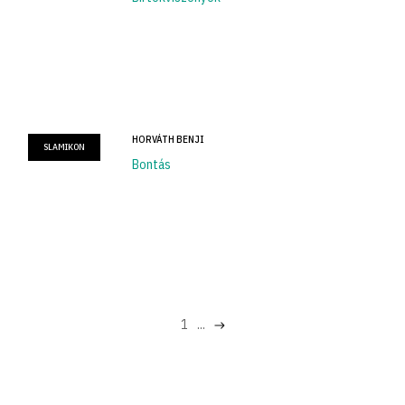
HORVÁTH BENJI
SLAMIKON
Bontás
1
...