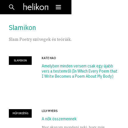
Slamikon
Slam Poetry szövegek és teóriák.
KATE HAO
SLAMIKON
Amelyben minden versem csak egy újabb
vers a testemről (In Which Every Poem that
I Write Becomes a Poem About My Body)
LILY MYERS
MŰFORDÍTÁS
A nők összemennek
Meg akarom mondani neki, hogy más