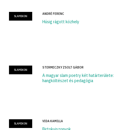
ANDRÉ FERENC
SLAMIKON
Húsig rágott közhely
STERMECZKY ZSOLT GÁBOR
SLAMIKON
A magyar slam poetry két határterülete:
hangköltészet és pedagógia
VIDA KAMILLA
SLAMIKON
Birtokviszonyok