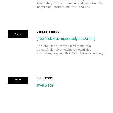
iskolákba jártunk, Jonas, neked azt mondták,
nagyra nőj, nekem azt, ne hízzak el.
DEMETER FERENC
VERS
[Tépjétek ki az import selyemszálat...]
Tépjétek ki az import selyemszálat a
barátnőtök helyett ölelgetett cicafüles
animelányos-párnából! Szikráztassátok meg
monitorjaitokat, melybe már bele-bele égett
Mia Khalifának a bal farpofája!
SZÉKELY ÖRS
ESSZÉ
#yeswecan