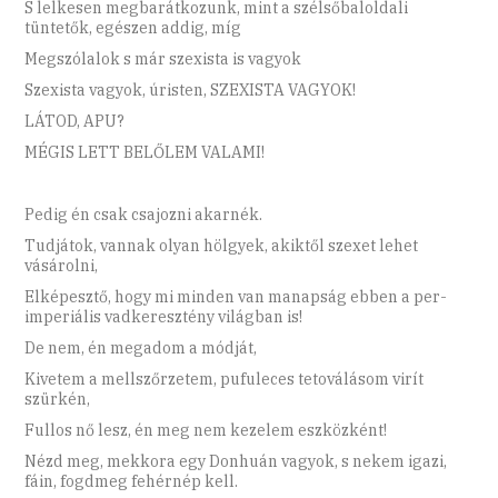
S lelkesen megbarátkozunk, mint a szélsőbaloldali
tüntetők, egészen addig, míg
Megszólalok s már szexista is vagyok
Szexista vagyok, úristen, SZEXISTA VAGYOK!
LÁTOD, APU?
MÉGIS LETT BELŐLEM VALAMI!
Pedig én csak csajozni akarnék.
Tudjátok, vannak olyan hölgyek, akiktől szexet lehet
vásárolni,
Elképesztő, hogy mi minden van manapság ebben a per-
imperiális vadkeresztény világban is!
De nem, én megadom a módját,
Kivetem a mellszőrzetem, pufuleces tetoválásom virít
szürkén,
Fullos nő lesz, én meg nem kezelem eszközként!
Nézd meg, mekkora egy Donhuán vagyok, s nekem igazi,
fáin, fogdmeg fehérnép kell.