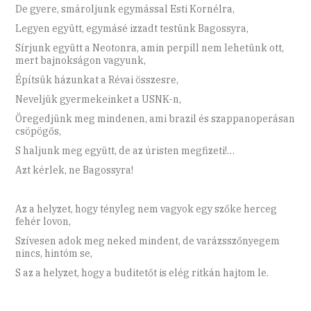
De gyere, smároljunk egymással Esti Kornélra,
Legyen együtt, egymásé izzadt testünk Bagossyra,
Sírjunk együtt a Neotonra, amin perpill nem lehetünk ott,
mert bajnokságon vagyunk,
Építsük házunkat a Révai összesre,
Neveljük gyermekeinket a USNK-n,
Öregedjünk meg mindenen, ami brazil és szappanoperásan
csöpögős,
S haljunk meg együtt, de az úristen megfizeti!…
Azt kérlek, ne Bagossyra!
Az a helyzet, hogy tényleg nem vagyok egy szőke herceg
fehér lovon,
Szívesen adok meg neked mindent, de varázsszőnyegem
nincs, hintóm se,
S az a helyzet, hogy a buditetőt is elég ritkán hajtom le.