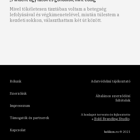
Mivel tökéletesen tisztában voltam a betegség
lefolyásával és végkimenetelével, miután túlestem a
kezdeti sokkon, választhattam két út között.
1
2
3
4
5
6
Rólunk
Adatvédelmi tájékoztató
Szerzőink
Általános szerződési
feltételek
Impresszum
A honlapot tervezte és fejlesztette
Támogatók és partnerek
Bold Branding Studio
a
.
Kapcsolat
helikon.ro
© 2021