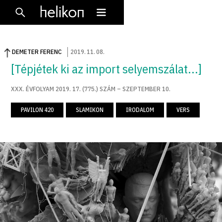
DEMETER FERENC
2019
.
11
.
08
.
[Tépjétek ki az import selyemszálat...]
XXX. ÉVFOLYAM 2019. 17. (775.) SZÁM – SZEPTEMBER 10.
PAVILON 420
SLAMIKON
IRODALOM
VERS