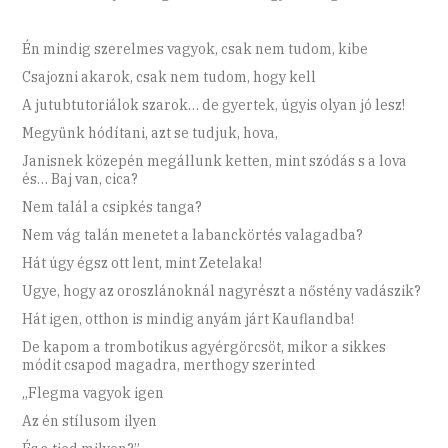
Én mindig szerelmes vagyok, csak nem tudom, kibe
Csajozni akarok, csak nem tudom, hogy kell
A jutubtutoriálok szarok… de gyertek, úgyis olyan jó lesz!
Megyünk hódítani, azt se tudjuk, hova,
Janisnek közepén megállunk ketten, mint szódás s a lova
és… Baj van, cica?
Nem talál a csipkés tanga?
Nem vág talán menetet a labanckörtés valagadba?
Hát úgy égsz ott lent, mint Zetelaka!
Ugye, hogy az oroszlánoknál nagyrészt a nőstény vadászik?
Hát igen, otthon is mindig anyám járt Kauflandba!
De kapom a trombotikus agyérgörcsöt, mikor a sikkes
módit csapod magadra, merthogy szerinted
„Flegma vagyok igen
Az én stílusom ilyen