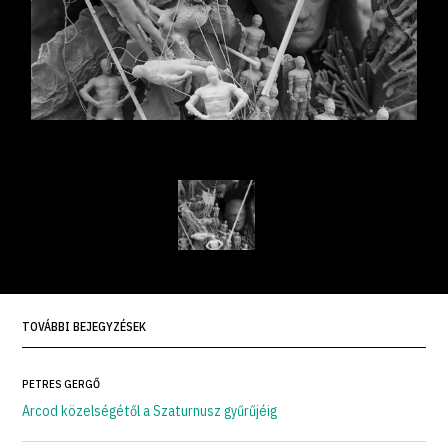
TOVÁBBI BEJEGYZÉSEK
PETRES GERGŐ
Arcod közelségétől a Szaturnusz gyűrűjéig