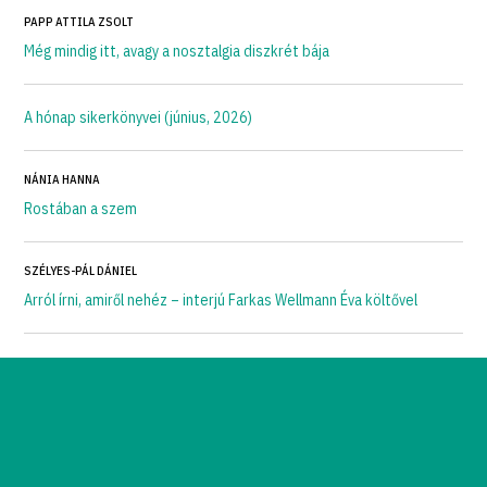
PAPP ATTILA ZSOLT
Még mindig itt, avagy a nosztalgia diszkrét bája
A hónap sikerkönyvei (június, 2026)
NÁNIA HANNA
Rostában a szem
SZÉLYES-PÁL DÁNIEL
Arról írni, amiről nehéz – interjú Farkas Wellmann Éva költővel