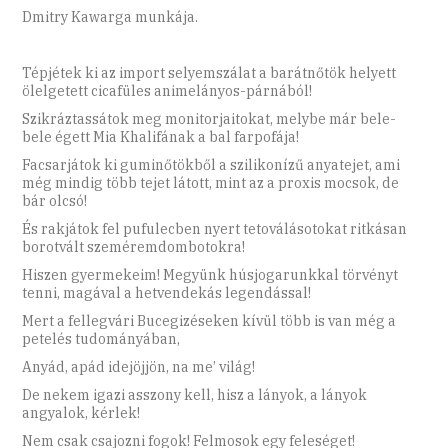
Dmitry Kawarga munkája.
Tépjétek ki az import selyemszálat a barátnőtök helyett
ölelgetett cicafüles animelányos-párnából!
Szikráztassátok meg monitorjaitokat, melybe már bele-
bele égett Mia Khalifának a bal farpofája!
Facsarjátok ki guminőtökből a szilikonízű anyatejet, ami
még mindig több tejet látott, mint az a proxis mocsok, de
bár olcsó!
És rakjátok fel pufulecben nyert tetoválásotokat ritkásan
borotvált szeméremdombotokra!
Hiszen gyermekeim! Megyünk húsjogarunkkal törvényt
tenni, magával a hetvendekás legendással!
Mert a fellegvári Bucegizéseken kívül több is van még a
petelés tudományában,
Anyád, apád idejöjjön, na me’ világ!
De nekem igazi asszony kell, hisz a lányok, a lányok
angyalok, kérlek!
Nem csak csajozni fogok! Felmosok egy feleséget!