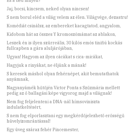
És a tied milyen?”
Jaj, bocsi, kincsem, neked olyan nincsen!
S nem borul eléd a világ velem az élen. Világvége, dezastru!
Komédiát csinálsz, az embereket kacagtatod, angyalom,
Kidobom hát az összes Y kromoszómámat az ablakon,
Leszek én is ilyen szürreális, 30 kilós emós tinifiú kockás
fullcapben a gára aluljárójában,
Ugyan! Hagyom az ilyen cácákat s cica-micákat,
Hagyjuk a rinyákat, ne éljünk a mának!
S keresek máshol olyan fehérnépet, akit bemutathatok
anyámnak,
Nagyanyámék hűtőjén Victor Ponta s Szűzmária mellett
pedig az ő ballagási képe vigyorog majd a világnak!
Nem fog feljelenteni a DNA-nál hímsoviniszta
indulatkeltésért,
S nem fog elporlasztani egy megkérdőjelezhető erősségű
hüvelyizomrántással!
Egy üveg száraz fehér Pincemester,