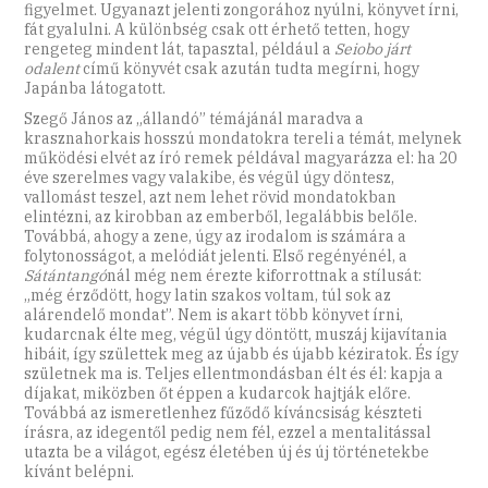
figyelmet. Ugyanazt jelenti zongorához nyúlni, könyvet írni,
fát gyalulni. A különbség csak ott érhető tetten, hogy
rengeteg mindent lát, tapasztal, például a
Seiobo járt
odalent
című könyvét csak azután tudta megírni, hogy
Japánba látogatott.
Szegő János az „állandó” témájánál maradva a
krasznahorkais hosszú mondatokra tereli a témát, melynek
működési elvét az író remek példával magyarázza el: ha 20
éve szerelmes vagy valakibe, és végül úgy döntesz,
vallomást teszel, azt nem lehet rövid mondatokban
elintézni, az kirobban az emberből, legalábbis belőle.
Továbbá, ahogy a zene, úgy az irodalom is számára a
folytonosságot, a melódiát jelenti. Első regényénél, a
Sátántangó
nál még nem érezte kiforrottnak a stílusát:
„még érződött, hogy latin szakos voltam, túl sok az
alárendelő mondat”. Nem is akart több könyvet írni,
kudarcnak élte meg, végül úgy döntött, muszáj kijavítania
hibáit, így születtek meg az újabb és újabb kéziratok. És így
születnek ma is. Teljes ellentmondásban élt és él: kapja a
díjakat, miközben őt éppen a kudarcok hajtják előre.
Továbbá az ismeretlenhez fűződő kíváncsiság készteti
írásra, az idegentől pedig nem fél, ezzel a mentalitással
utazta be a világot, egész életében új és új történetekbe
kívánt belépni.