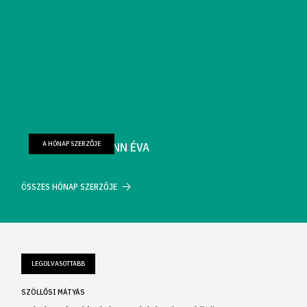
A HÓNAP SZERZŐJE
FARKAS WELLMANN ÉVA
ÖSSZES HÓNAP SZERZŐJE
LEGOLVASOTTABB
SZÖLLŐSI MÁTYÁS