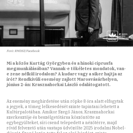
Fotó: RMDSZ/Facebook
Mi a közös Kurtág Györgyben és a hinoki ciprusfa
megmunkálásában? Vannak-e tökéletes mondatok, van-
e zene nélkül irodalom? A kudarc vagy a siker hajtja az
írót? Rendkívüli esemény zajlott Marosvásárhelyen,
június 2-án: Krasznahorkai László odalátogatott.
Az esemény meghirdetése után röpke 8 óra alatt elfogytak
a jegyek, a tömeg lelkesedését szinte tapintani lehetett a
Kultúrpalotában. Amikor Szegő János, Krasznahorkai
szerkesztője és beszélgetőtársa köszöntötte az
egybegyűlteket, síri csend telepedett a nézőtérre, majd
rövid felvezető után vastaps üdvözölte 2025 irodalmi Nobel-