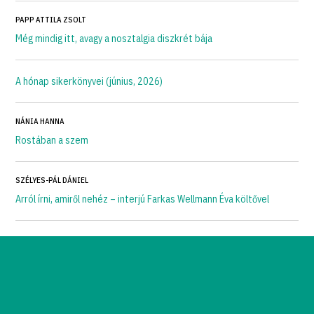
PAPP ATTILA ZSOLT
Még mindig itt, avagy a nosztalgia diszkrét bája
A hónap sikerkönyvei (június, 2026)
NÁNIA HANNA
Rostában a szem
SZÉLYES-PÁL DÁNIEL
Arról írni, amiről nehéz – interjú Farkas Wellmann Éva költővel