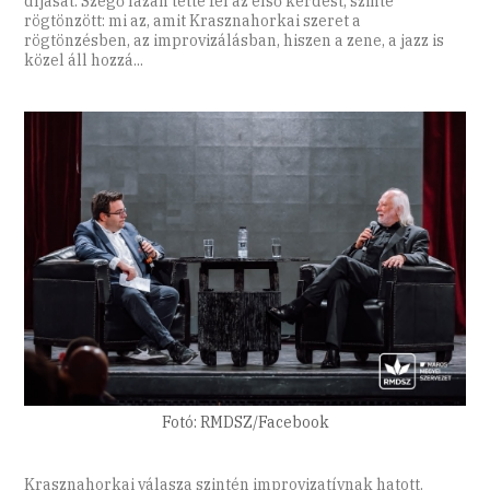
díjasát. Szegő lazán tette fel az első kérdést, szinte
rögtönzött: mi az, amit Krasznahorkai szeret a
rögtönzésben, az improvizálásban, hiszen a zene, a jazz is
közel áll hozzá...
Fotó: RMDSZ/Facebook
Krasznahorkai válasza szintén improvizatívnak hatott.