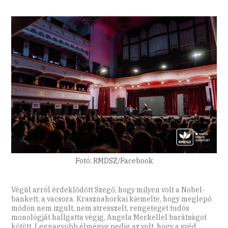
Fotó: RMDSZ/Facebook
Végül arról érdeklődött Szegő, hogy milyen volt a Nobel-
bankett, a vacsora. Krasznahorkai kiemelte, hogy meglepő
módon nem izgult, nem stresszelt, rengeteget tudós
monológját hallgatta végig, Angela Merkellel barátságot
kötött. Legnagyobb élménye pedig az volt, hogy a svéd