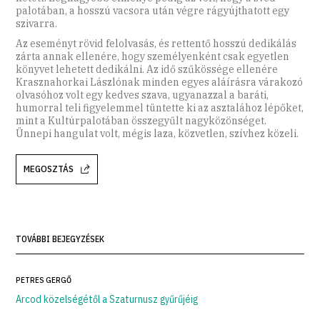
palotában, a hosszú vacsora után végre rágyújthatott egy
szivarra.
Az eseményt rövid felolvasás, és rettentő hosszú dedikálás
zárta annak ellenére, hogy személyenként csak egyetlen
könyvet lehetett dedikálni. Az idő szűkössége ellenére
Krasznahorkai Lászlónak minden egyes aláírásra várakozó
olvasóhoz volt egy kedves szava, ugyanazzal a baráti,
humorral teli figyelemmel tüntette ki az asztalához lépőket,
mint a Kultúrpalotában összegyűlt nagyközönséget.
Ünnepi hangulat volt, mégis laza, közvetlen, szívhez közeli.
MEGOSZTÁS
TOVÁBBI BEJEGYZÉSEK
PETRES GERGŐ
Arcod közelségétől a Szaturnusz gyűrűjéig