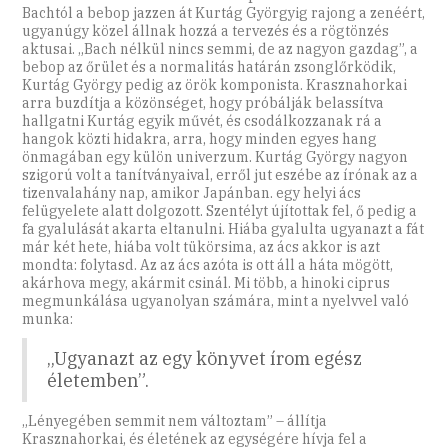
Bachtól a bebop jazzen át Kurtág Györgyig rajong a zenéért,
ugyanúgy közel állnak hozzá a tervezés és a rögtönzés
aktusai. „Bach nélkül nincs semmi, de az nagyon gazdag”, a
bebop az őrület és a normalitás határán zsonglőrködik,
Kurtág György pedig az örök komponista. Krasznahorkai
arra buzdítja a közönséget, hogy próbálják belassítva
hallgatni Kurtág egyik művét, és csodálkozzanak rá a
hangok közti hidakra, arra, hogy minden egyes hang
önmagában egy külön univerzum. Kurtág György nagyon
szigorú volt a tanítványaival, erről jut eszébe az írónak az a
tizenvalahány nap, amikor Japánban. egy helyi ács
felügyelete alatt dolgozott. Szentélyt újítottak fel, ő pedig a
fa gyalulását akarta eltanulni. Hiába gyalulta ugyanazt a fát
már két hete, hiába volt tükörsima, az ács akkor is azt
mondta: folytasd. Az az ács azóta is ott áll a háta mögött,
akárhova megy, akármit csinál. Mi több, a hinoki ciprus
megmunkálása ugyanolyan számára, mint a nyelvvel való
munka:
„Ugyanazt az egy könyvet írom egész
életemben”.
„Lényegében semmit nem változtam” – állítja
Krasznahorkai, és életének az egységére hívja fel a