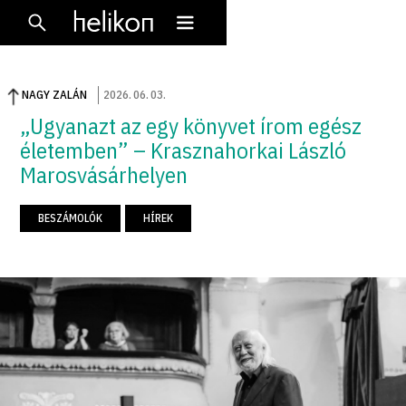
NAGY ZALÁN
2026
.
06
.
03
.
„Ugyanazt az egy könyvet írom egész
életemben” – Krasznahorkai László
Marosvásárhelyen
BESZÁMOLÓK
HÍREK