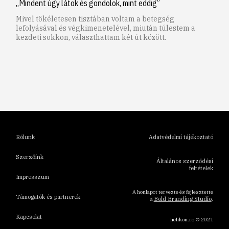
„Mindent úgy látok és gondolok, mint eddig”
Mivel tökéletesen tisztában voltam a betegség
lefolyásával és végkimenetelével, miután túlestem a
kezdeti sokkon, választhattam két út között.
1
2
3
4
5
6
Rólunk
Adatvédelmi tájékoztató
Szerzőink
Általános szerződési
feltételek
Impresszum
A honlapot tervezte és fejlesztette
Támogatók és partnerek
Bold Branding Studio
a
.
Kapcsolat
helikon.ro
© 2021