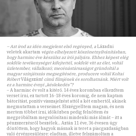
– Azt írod az idén megjelent első regényed, a
Lázadni
veletek akartam
végén elhelyezett köszönetnyilvánításban,
hogy harminc éve készülsz az írói pályára. Ehhez képest elég
sokféle tevékenységet kifejtettél, sokfelé vitt az élet, voltál
üzletember, vállalkozó; mecénástársaságot gründoltál a
magyar színjátszás megsegítésére, producere voltál Koltai
Róbert
Világszám!
című filmjének és sorolhatnánk. Miért volt
ez a harminc évnyi „késlekedés”?
– A harminc év volt a kitérő. 14 éves koromban elkezdtem
verset írni, ez tartott 16-18 éves koromig, de nem kaptam
bátorítást, pozitív visszajelzést attól a két embertől, akinek
megmutattam a verseimet. Elszégyelltem magam, és nem
mertem többet írni, időközben pedig felnőttem és
megpróbáltam megvalósítani mindenki más álmát – itt a
pénzszerzésről beszélek... Aztán 11 éve, 36 évesen úgy
döntöttem, hogy hagyok másnak is teret a piacgazdaságban
való érvényesülésre: eladtam, illetve felszámoltam a