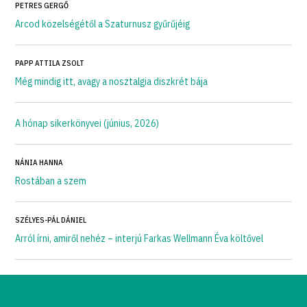
PETRES GERGŐ
Arcod közelségétől a Szaturnusz gyűrűjéig
PAPP ATTILA ZSOLT
Még mindig itt, avagy a nosztalgia diszkrét bája
A hónap sikerkönyvei (június, 2026)
NÁNIA HANNA
Rostában a szem
SZÉLYES-PÁL DÁNIEL
Arról írni, amiről nehéz – interjú Farkas Wellmann Éva költővel