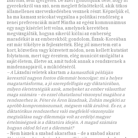
zsarolás, sem ígérgetés. De azért gondoljunk bele, hogy itt
gyerekekről van szó, nem meglett felnőttekről, akik titkos
államellenes szervezkedésben vesznek részt. Képzeljük el,
ha ma kamasz srácokat vegzálna a politikai rendőrség a
zenei preferenciáik miatt! Mintha az egész kommunizmus
egy nagy kísérlet lett volna, amelynek keretében
megvizsgálták, hogyan sikerül kiölni az emberség
maradékát is az emberekből; gondolom, Észak-Koreában
ezt már tökélyre is fejlesztették. Elég jól ismertem ezt a
kort, közvetlen vagy közvetett módon, nem kellett kutatást
folytatnom, mert úgy éreztem, elég muníciót szolgáltat a
saját életem, illetve az, amit tudok annak a rendszernek a
mindennapjairól, a működéséről.
– A
Lázadni veletek akartam
a kamaszfiúk példáján
keresztül nagyon fontos dilemmát boncolgat: mi a helyes
magatartásforma, a jó szerepfelfogás egy diktatúrában,
milyen életstratégiák azok, amelyeket az ember választhat
maga számára – és ezzel óhatatlanul viszonyul magához a
rendszerhez is. Péter és Áron lázadnak, Zoltán megköti az
apróbb kompromisszumait, mégsem válik árulóvá. És ez, a
diktatórikus rendszerhez való megfelelő viszonyulás
megtalálása nagy dilemmája volt az erdélyi magyar
értelmiségnek is a diktatúra idején. A magad számára
hogyan oldod fel ezt a dilemmát?
– Nem hiszek a szabad akaratban – de a szabad akarat