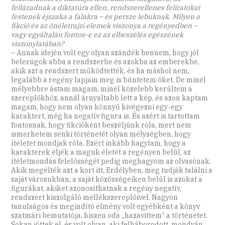
fellázadnak a diktatúra ellen, rendszerellenes feliratokat
festenek éjszaka a falakra – és persze lebuknak. Milyen a
fikció és az önéletrajzi elemek viszonya a regényedben –
vagy egyáltalán fontos-e ez az elbeszélés egészének
viszonylatában?
– Annak idején volt egy olyan szándék bennem, hogy jól
belerúgok abba a rendszerbe és azokba az emberekbe,
akik azt a rendszert működtették, és ha máshol nem,
legalább a regény lapjain meg is büntetem őket. De minél
mélyebbre ástam magam, minél közelebb kerültem a
szereplőkhöz, annál árnyaltabb lett a kép, és azon kaptam
magam, hogy nem olyan könnyű kivégezni egy-egy
karaktert, még ha negatív figura is. És azért is tartottam
fontosnak, hogy fikcióként beszéljünk róla, mert nem
ismerhetem senki történetét olyan mélységben, hogy
ítéletet mondjak róla. Ezért inkább hagytam, hogy a
karakterek éljék a maguk életét a regényen belül, az
ítéletmondás felelősségét pedig meghagyom az olvasónak.
Akik megélték azt a kort itt, Erdélyben, meg tudják találni a
saját városukban, a saját közösségeiken belül is azokat a
figurákat, akiket azonosíthatnak a regény negatív,
rendszert kiszolgáló mellékszereplőivel. Nagyon
tanulságos és megindító élmény volt egyébként a könyv
szatmári bemutatója, hiszen oda „hazavittem” a történetet.
Sokan jöttek el, és volt olyan, aki felháborodott, mondván,