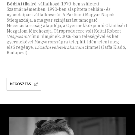
Bódi Attila
író, vállalkozó. 1970-ben született
Szatmárnémetiben. 1990-ben alapította reklám- és
nyomdaipari vállalkozását. A Partiumi Magyar Napok
ötletgazdája, a magyar színjátszást támogató
Mecénástársaság alapítója, a Gyermekközpontú Oktatásért
Mozgalom létrehozója. Társproducere volt Koltai Róbert
Világszám!
című filmjének. 2006-ban feleségével és két
gyermekével Magyarországra települt. Idén jelent meg
első regénye,
Lázadni veletek akartam
címmel (Jaffa Kiadó,
Budapest).
MEGOSZTÁS