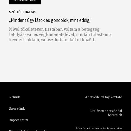
SZÖLLŐSI MÁTYÁS
„Mindent úgy látok és gondolok, mint eddig”
Mivel tökéletesen tisztában voltam a betegség
lefolyásával és végkimenetelével, miután túlestem a
kezdeti sokkon, választhattam két út között.
1
2
3
4
5
6
Rólunk
Adatvédelmi tájékoztató
Szerzőink
Általános szerződési
feltételek
Impresszum
A honlapot tervezte és fejlesztette