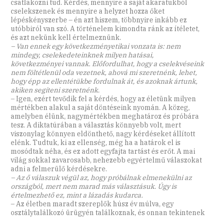
csatlakozni tud. Kérdés, mennyire a saját akaratukból
cselekszenek és mennyire a helyzet hozza őket
lépéskényszerbe – én azt hiszem, többnyire inkább ez
utóbbiról van szó. A történelem kimondta ránk az ítéletet,
és azt nekünk kell értelmeznünk.
– Van ennek egy következményetikai vonzata is: nem
mindegy, cselekedeteinknek milyen hatásai,
következményei vannak. Előfordulhat, hogy a cselekvéseink
nem föltétlenül oda vezetnek, ahová mi szeretnénk, lehet,
hogy épp az ellentétükbe fordulnak át, és azoknak ártunk,
akiken segíteni szeretnénk.
– Igen, ezért tevődik fel a kérdés, hogy az életünk milyen
mértékben alakul a saját döntéseink nyomán. A közeg,
amelyben élünk, nagymértékben meghatároz és próbára
tesz. A diktatúrában a választás könnyebb volt, mert
viszonylag könnyen eldönthető, nagy kérdéseket állított
elénk. Tudtuk, ki az ellenség, még ha a határok el is
mosódtak néha, és ez adott egyfajta tartást és erőt. A mai
világ sokkal zavarosabb, nehezebb egyértelmű válaszokat
adni a felmerülő kérdésekre.
– Az ő válaszuk végül az, hogy próbálnak elmenekülni az
országból, mert nem marad más választásuk. Úgy is
értelmezhető ez, mint a lázadás kudarca.
– Az életben maradt szereplők húsz év múlva, egy
osztálytalálkozó ürügyén találkoznak, és onnan tekintenek