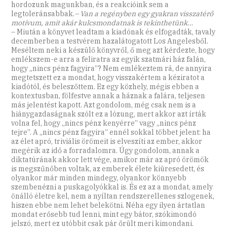
hordozunk magunkban, és a reakcióink sem a
legtoleránsabbak.
– Van a regényben egy gyakran visszatérő
motívum, amit akár kulcsmondatnak is tekinthetünk..
.
– Miután a könyvet leadtam a kiadónak és elfogadták, tavaly
decemberben a testvérem hazalátogatott Los Angelesből.
Meséltem neki a készülő könyvről, ő meg azt kérdezte, hogy
emlékszem-e arra a feliratra az egyik szatmári ház falán,
hogy „nincs pénz fagyira”? Nem emlékeztem rá, de annyira
megtetszett ez a mondat, hogy visszakértem a kéziratot a
kiadótól, és beleszőttem. Ez egy közhely, mégis ebben a
kontextusban, fölfestve annak a háznak a falára, teljesen
más jelentést kapott. Azt gondolom, még csak nem is a
hiánygazdaságnak szólt ez a lózung, mert akkor azt írták
volna fel, hogy „nincs pénz kenyérre” vagy „nincs pénz
tejre”. A „nincs pénz fagyira” ennél sokkal többet jelent: ha
az élet apró, triviális örömeit is elveszíti az ember, akkor
megérik az idő a forradalomra. Úgy gondolom, annak a
diktatúrának akkor lett vége, amikor már az apró örömök
is megszűnőben voltak, az emberek élete kiüresedett, és
olyankor már minden mindegy, olyankor könnyebb
szembenézni a puskagolyókkal is. És ez az a mondat, amely
önálló életre kel, nem a nyíltan rendszerellenes szlogenek,
hiszen ebbe nem lehet belekötni. Néha egy ilyen ártatlan
mondat erősebb tud lenni, mint egy bátor, szókimondó
jelszó, mert ez utóbbit csak pár őrült meri kimondani.