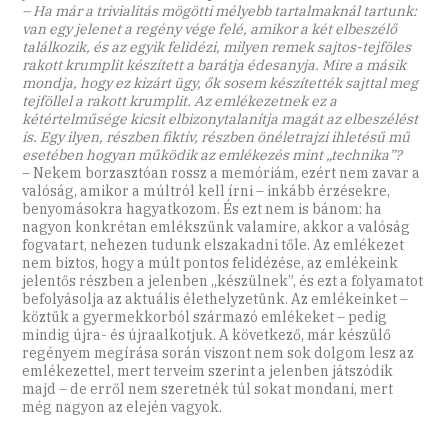
– Ha már a trivialitás mögötti mélyebb tartalmaknál tartunk:
van egy jelenet a regény vége felé, amikor a két elbeszélő
találkozik, és az egyik felidézi, milyen remek sajtos-tejföles
rakott krumplit készített a barátja édesanyja. Mire a másik
mondja, hogy ez kizárt ügy, ők sosem készítették sajttal meg
tejföllel a rakott krumplit. Az emlékezetnek ez a
kétértelműsége kicsit elbizonytalanítja magát az elbeszélést
is. Egy ilyen, részben fiktív, részben önéletrajzi ihletésű mű
esetében hogyan működik az emlékezés mint „technika”?
– Nekem borzasztóan rossz a memóriám, ezért nem zavar a
valóság, amikor a múltról kell írni – inkább érzésekre,
benyomásokra hagyatkozom. És ezt nem is bánom: ha
nagyon konkrétan emlékszünk valamire, akkor a valóság
fogvatart, nehezen tudunk elszakadni tőle. Az emlékezet
nem biztos, hogy a múlt pontos felidézése, az emlékeink
jelentős részben a jelenben „készülnek”, és ezt a folyamatot
befolyásolja az aktuális élethelyzetünk. Az emlékeinket –
köztük a gyermekkorból származó emlékeket – pedig
mindig újra- és újraalkotjuk. A következő, már készülő
regényem megírása során viszont nem sok dolgom lesz az
emlékezettel, mert terveim szerint a jelenben játszódik
majd – de erről nem szeretnék túl sokat mondani, mert
még nagyon az elején vagyok.