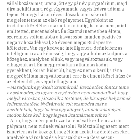
vállalkozásaimat, utána jött egy pár év purgatórium, majd
újra nekiláttam a régi vágyamnak, vagyis írásra adtam a
fejem. Mintegy három éves időszak után sikerült
megjelentetnem az első regényemet. Egyébként az
irodalom közelében maradtam mindig, ha más nem, mint
említetted, mecénásként. Én Szatmárnémetiben éltem,
szerelmes voltam abba a kisvárosba, minden pozitív és
negatív hozadékával, 36 évesen mégis Budapestre
költöztem. Van egy kedvenc intelligencia-definícióm: az
intelligencia az a képesség, hogy vagy alkalmazkodjunk a
közeghez, amelyben élünk, vagy megváltoztassuk, vagy
elhagyjuk azt. Én megpróbáltam alkalmazkodni
gyerekként, korán kiderült, hogy ez nem sikerül; utána
megpróbáltam megváltoztatni, erre is elment közel húsz év
az életemből; és végül elhagytam.
– Maradjunk egy kicsit Szatmárnál. Érezhetően fontos téma
ez számodra, és ugyan a regényben nem mondatik ki, hogy
melyik városban játszódik a történet, de bizonyos helyszínek
felismerhetőek. Nyilvánvaló volt számodra már a
kezdetektől, hogy ha írsz egy könyvet, annak valamilyen
módon köze kell, hogy legyen Szatmárnémetihez?
– Arra, hogy miért pont ezzel a témával kezdtem az írói
pályámat, nem tudnék válaszolni. Valószínűleg azért, mert
ismertem azt a közeget, megéltem azokat az életérzéseket,
amelyek a városhoz és a korszakhoz – a Ceaușescu-