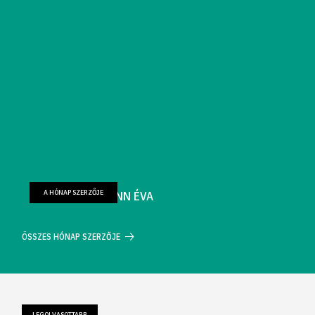
A HÓNAP SZERZŐJE
FARKAS WELLMANN ÉVA
ÖSSZES HÓNAP SZERZŐJE
LEGOLVASOTTABB