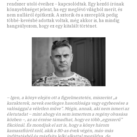
rendszer utoló éveihez – kapcsolódtak. Egy kezdő írónak
könnyebbséget jelent, ha egy meglévő világból merít, és
nem nulláról építkezik. A sztorik és a szereplők pedig
többé-kevésbé adottak voltak, még akkor is, ha mindig
hangsúlyozom, hogy ez egy kitalált történet.
– Igen, a könyv elején ott a figyelmeztetés, miszerint „a
karakterek, nevek esetleges hasonlósága vagy egybeesése a
valósággal a véletlen műve”. Mégis, annak, aki nem ismeri az
életutadat – mint ahogy én sem ismertem a regény olvasása
közben –, az az érzése támadhat, hogy ez több „egyszerű”
fikciónál. És mondjuk el azt is, hogy a könyv három
kamaszfiúról szól, akik a 80-as évek végén, más-más
indíttatásból és másfajta lelki alkattal megáldva, de