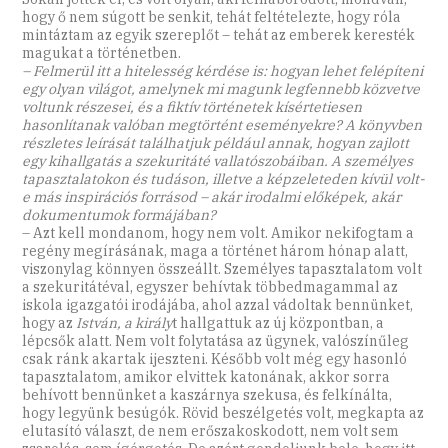
hogy ő nem súgott be senkit, tehát feltételezte, hogy róla
mintáztam az egyik szereplőt – tehát az emberek keresték
magukat a történetben.
– Felmerül itt a hitelesség kérdése is: hogyan lehet felépíteni
egy olyan világot, amelynek mi magunk legfennebb közvetve
voltunk részesei, és a fiktív történetek kísértetiesen
hasonlítanak valóban megtörtént eseményekre? A könyvben
részletes leírását találhatjuk például annak, hogyan zajlott
egy kihallgatás a szekuritáté vallatószobáiban. A személyes
tapasztalatokon és tudáson, illetve a képzeleteden kívül volt-
e más inspirációs forrásod – akár irodalmi előképek, akár
dokumentumok formájában?
– Azt kell mondanom, hogy nem volt. Amikor nekifogtam a
regény megírásának, maga a történet három hónap alatt,
viszonylag könnyen összeállt. Személyes tapasztalatom volt
a szekuritátéval, egyszer behívtak többedmagammal az
iskola igazgatói irodájába, ahol azzal vádoltak bennünket,
hogy az
István, a király
t hallgattuk az új központban, a
lépcsők alatt. Nem volt folytatása az ügynek, valószínűleg
csak ránk akartak ijeszteni. Később volt még egy hasonló
tapasztalatom, amikor elvittek katonának, akkor sorra
behívott bennünket a kaszárnya szekusa, és felkínálta,
hogy legyünk besúgók. Rövid beszélgetés volt, megkapta az
elutasító választ, de nem erőszakoskodott, nem volt sem