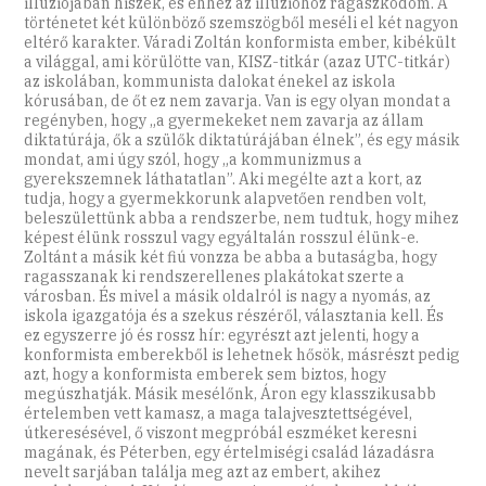
illúziójában hiszek, és ehhez az illúzióhoz ragaszkodom. A
történetet két különböző szemszögből meséli el két nagyon
eltérő karakter. Váradi Zoltán konformista ember, kibékült
a világgal, ami körülötte van, KISZ-titkár (azaz UTC-titkár)
az iskolában, kommunista dalokat énekel az iskola
kórusában, de őt ez nem zavarja. Van is egy olyan mondat a
regényben, hogy „a gyermekeket nem zavarja az állam
diktatúrája, ők a szülők diktatúrájában élnek”, és egy másik
mondat, ami úgy szól, hogy „a kommunizmus a
gyerekszemnek láthatatlan”. Aki megélte azt a kort, az
tudja, hogy a gyermekkorunk alapvetően rendben volt,
beleszülettünk abba a rendszerbe, nem tudtuk, hogy mihez
képest élünk rosszul vagy egyáltalán rosszul élünk-e.
Zoltánt a másik két fiú vonzza be abba a butaságba, hogy
ragasszanak ki rendszerellenes plakátokat szerte a
városban. És mivel a másik oldalról is nagy a nyomás, az
iskola igazgatója és a szekus részéről, választania kell. És
ez egyszerre jó és rossz hír: egyrészt azt jelenti, hogy a
konformista emberekből is lehetnek hősök, másrészt pedig
azt, hogy a konformista emberek sem biztos, hogy
megúszhatják. Másik mesélőnk, Áron egy klasszikusabb
értelemben vett kamasz, a maga talajvesztettségével,
útkeresésével, ő viszont megpróbál eszméket keresni
magának, és Péterben, egy értelmiségi család lázadásra
nevelt sarjában találja meg azt az embert, akihez