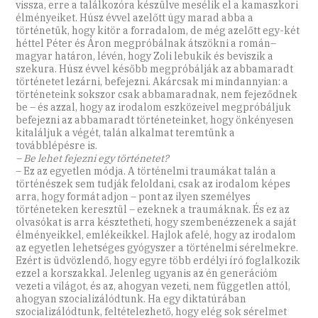
vissza, erre a találkozóra készülve mesélik el a kamaszkori
élményeiket. Húsz évvel azelőtt úgy marad abba a
történetük, hogy kitör a forradalom, de még azelőtt egy-két
héttel Péter és Áron megpróbálnak átszökni a román–
magyar határon, lévén, hogy Zoli lebukik és beviszik a
szekura. Húsz évvel később megpróbálják az abbamaradt
történetet lezárni, befejezni. Akárcsak mi mindannyian: a
történeteink sokszor csak abbamaradnak, nem fejeződnek
be – és azzal, hogy az irodalom eszközeivel megpróbáljuk
befejezni az abbamaradt történeteinket, hogy önkényesen
kitaláljuk a végét, talán alkalmat teremtünk a
továbblépésre is.
– Be lehet fejezni egy történetet?
– Ez az egyetlen módja. A történelmi traumákat talán a
történészek sem tudják feloldani, csak az irodalom képes
arra, hogy formát adjon – pont az ilyen személyes
történeteken keresztül – ezeknek a traumáknak. És ez az
olvasókat is arra késztetheti, hogy szembenézzenek a saját
élményeikkel, emlékeikkel. Hajlok afelé, hogy az irodalom
az egyetlen lehetséges gyógyszer a történelmi sérelmekre.
Ezért is üdvözlendő, hogy egyre több erdélyi író foglalkozik
ezzel a korszakkal. Jelenleg ugyanis az én generációm
vezeti a világot, és az, ahogyan vezeti, nem független attól,
ahogyan szocializálódtunk. Ha egy diktatúrában
szocializálódtunk, feltételezhető, hogy elég sok sérelmet