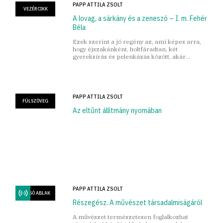
PAPP ATTILA ZSOLT
VEZÉRCIKK
A lovag, a sárkány és a zeneszó – I. m. Fehér
Béla
Ezek szerint a jó regény az, ami képes arra,
hogy éjszakánként, holtfáradtan, két
gyereksírás és pelenkázás között, akár
újraolvasás esetén is ébren tartson.
PAPP ATTILA ZSOLT
FÜLSZÖVEG
Az eltűnt állítmány nyomában
PAPP ATTILA ZSOLT
HÁTSÓ ABLAK
Részegész. A művészet társadalmiságáról
A művészet természetesen foglalkozhat