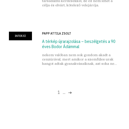
társadalmi kérdésekkel, de ez nem lehet a
célja és elvárt, kötelező velejárója.
PAPP ATTILA ZSOLT
INTERJÚ
A térkép újrarajzolása – beszélgetés a 90
éves Bodor Ádámmal
nekem valóban nem sok gondom akadt a
cenzúrával, mert amikor a szemfüles urak
hangot adtak gyanakvásaiknak, azt soha nem
velem beszélték meg
1
...