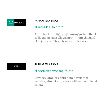
nyomasztó, groteszk és komikus tónusaiban –
vonzó senkiföldjét.
PAPP ATTILA ZSOLT
HÁTSÓ ABLAK
Mi látszik a Holdról?
Az embert mindig nyugtalansággal töltötte el a
csillagtalan, zárt világállapot – nem elhagyni
akarja, csak túltekinteni a mindenkori
horizonton, ahol valaminek lennie kell.
PAPP ATTILA ZSOLT
VERS
Minden bizonyosság fölött
Úgyhogy, amikor senki nem figyelt már
senkire, elindultam, azaz / a lábaim elindultak
velem