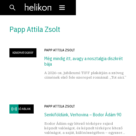
Papp Attila Zsolt
PAPP ATTILA ZSOLT
KINEMATOGRÁF
Még mindig itt, avagy a nosztalgia diszkrét
bája
A 2026-os, jubileumi TIFF plakátján a szöveg
címének első fele szerepel románul: „Tot aici.”
PAPP ATTILA ZSOLT
HÁTSÓ ABLAK
Senkiföldünk, Verhovina – Bodor Ádám 90
Bodor Ádám egy létező térképre rajzol
képzelt valóságot, és képzelt térképre létező
valóságot, a saját, különösségében – egyszerre