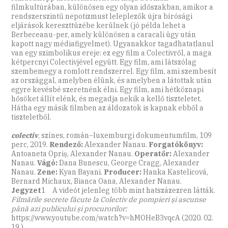
filmkultúrában, különösen egy olyan időszakban, amikor a
rendszerszintű nepotizmust leleplezők újra bírósági
eljárások kereszttüzébe kerülnek (jó példa lehet a
Berbeceanu-per, amely különösen a caracali ügy után
kapott nagy médiafigyelmet). Ugyanakkor tagadhatatlanul
van egy szimbolikus ereje: ez egy film a Colectivről, a maga
kétpercnyi Colectivjével együtt. Egy film, ami látszólag
szembemegy a romlott rendszerrel. Egy film, ami szembesít
az országgal, amelyben élünk, és amelyben a látottak után
egyre kevésbé szeretnénk élni. Egy film, ami hétköznapi
hősöket állít elénk, és megadja nekik a kellő tiszteletet.
Hátha egy másik filmben az áldozatok is kapnak ebből a
tiszteletből.
colectiv
, színes, román–luxemburgi dokumentumfilm, 109
perc, 2019.
Rendező:
Alexander Nanau.
Forgatókönyv:
Antoaneta Opriș, Alexander Nanau.
Operatőr:
Alexander
Nanau.
Vágó:
Dana Bunescu, George Cragg, Alexander
Nanau.
Zene:
Kyan Bayani.
Producer:
Hanka Kastelicová,
Bernard Michaux, Bianca Oana, Alexander Nanau.
Jegyzet
1 A videót jelenleg több mint hatszázezren látták.
Filmările secrete făcute la Colectiv de pompieri și ascunse
până azi publicului și procurorilor:
https://www.youtube.com/watch?v=hMOHeB3vqcA (2020. 02.
19.)