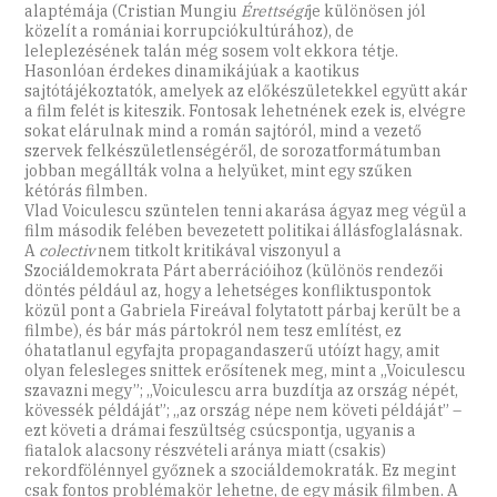
alaptémája (Cristian Mungiu
Érettségi
je különösen jól
közelít a romániai korrupciókultúrához), de
leleplezésének talán még sosem volt ekkora tétje.
Hasonlóan érdekes dinamikájúak a kaotikus
sajtótájékoztatók, amelyek az előkészületekkel együtt akár
a film felét is kiteszik. Fontosak lehetnének ezek is, elvégre
sokat elárulnak mind a román sajtóról, mind a vezető
szervek felkészületlenségéről, de sorozatformátumban
jobban megállták volna a helyüket, mint egy szűken
kétórás filmben.
Vlad Voiculescu szüntelen tenni akarása ágyaz meg végül a
film második felében bevezetett politikai állásfoglalásnak.
A
colectiv
nem titkolt kritikával viszonyul a
Szociáldemokrata Párt aberrációihoz (különös rendezői
döntés például az, hogy a lehetséges konfliktuspontok
közül pont a Gabriela Fireával folytatott párbaj került be a
filmbe), és bár más pártokról nem tesz említést, ez
óhatatlanul egyfajta propagandaszerű utóízt hagy, amit
olyan felesleges snittek erősítenek meg, mint a „Voiculescu
szavazni megy”; „Voiculescu arra buzdítja az ország népét,
kövessék példáját”; „az ország népe nem követi példáját” –
ezt követi a drámai feszültség csúcspontja, ugyanis a
fiatalok alacsony részvételi aránya miatt (csakis)
rekordfölénnyel győznek a szociáldemokraták. Ez megint
csak fontos problémakör lehetne, de egy másik filmben. A