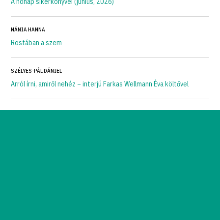
A hónap sikerkönyvei (június, 2026)
NÁNIA HANNA
Rostában a szem
SZÉLYES-PÁL DÁNIEL
Arról írni, amiről nehéz – interjú Farkas Wellmann Éva költővel