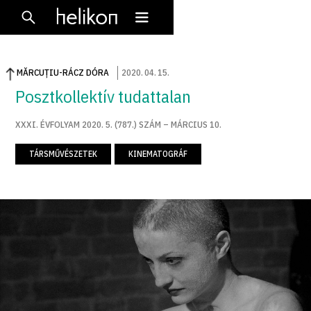
MĂRCUȚIU-RÁCZ DÓRA
2020
.
04
.
15
.
Posztkollektív tudattalan
XXXI. ÉVFOLYAM 2020. 5. (787.) SZÁM – MÁRCIUS 10.
TÁRSMŰVÉSZETEK
KINEMATOGRÁF