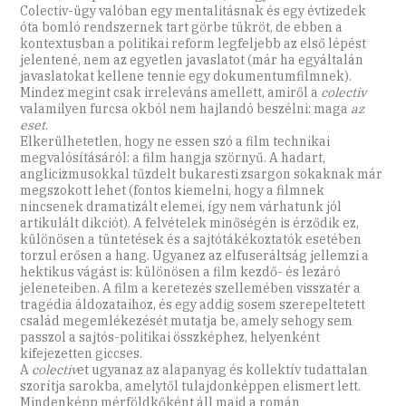
Colectiv-ügy valóban egy mentalitásnak és egy évtizedek
óta bomló rendszernek tart görbe tükröt, de ebben a
kontextusban a politikai reform legfeljebb az első lépést
jelentené, nem az egyetlen javaslatot (már ha egyáltalán
javaslatokat kellene tennie egy dokumentumfilmnek).
Mindez megint csak irreleváns amellett, amiről a
colectiv
valamilyen furcsa okból nem hajlandó beszélni: maga
az
eset
.
Elkerülhetetlen, hogy ne essen szó a film technikai
megvalósításáról: a film hangja szörnyű. A hadart,
anglicizmusokkal tűzdelt bukaresti zsargon sokaknak már
megszokott lehet (fontos kiemelni, hogy a filmnek
nincsenek dramatizált elemei, így nem várhatunk jól
artikulált dikciót). A felvételek minőségén is érződik ez,
különösen a tüntetések és a sajtótákékoztatók esetében
torzul erősen a hang. Ugyanez az elfuseráltság jellemzi a
hektikus vágást is: különösen a film kezdő- és lezáró
jeleneteiben. A film a keretezés szellemében visszatér a
tragédia áldozataihoz, és egy addig sosem szerepeltetett
család megemlékezését mutatja be, amely sehogy sem
passzol a sajtós-politikai összképhez, helyenként
kifejezetten giccses.
A
colectiv
et ugyanaz az alapanyag és kollektív tudattalan
szorítja sarokba, amelytől tulajdonképpen elismert lett.
Mindenképp mérföldkőként áll majd a román