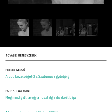
TOVÁBBI BEJEGYZÉSEK
PETRES GERGŐ
Arcod közelségétől a Szaturnusz gyűrűjéig
PAPP ATTILA ZSOLT
Még mindig itt, avagy a nosztalgia diszkrét bája