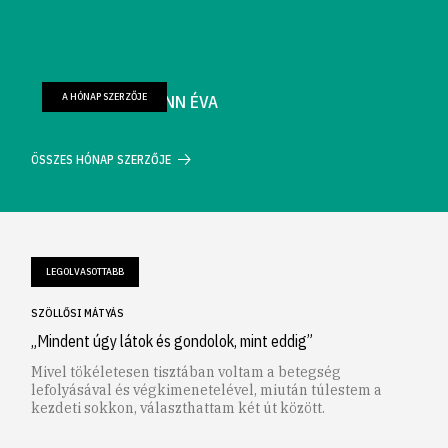
A HÓNAP SZERZŐJE
FARKAS WELLMANN ÉVA
ÖSSZES HÓNAP SZERZŐJE
LEGOLVASOTTABB
SZÖLLŐSI MÁTYÁS
„Mindent úgy látok és gondolok, mint eddig”
Mivel tökéletesen tisztában voltam a betegség
lefolyásával és végkimenetelével, miután túlestem a
kezdeti sokkon, választhattam két út között.