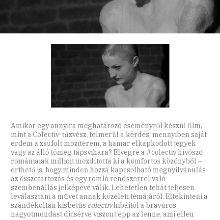
Amikor egy annyira meghatározó eseményről készül film,
mint a Colectiv-tűzvész, felmerül a kérdés: mennyiben saját
érdem a zsúfolt moziterem, a hamar elkapkodott jegyek
vagy az álló tömeg tapsvihara? Elvégre a #colectiv hívószó
romániaiak millióit mozdította ki a komfortos közönyből –
érthető is, hogy minden hozzá kapcsolható megnyilvánulás
az összetartozás és egy romló rendszerrel való
szembenállás jelképévé válik. Lehetetlen tehát teljesen
leválasztani a művet annak közéleti témájáról. Eltekinteni a
szándékoltan kisbetűs
colectiv
hibáitól a bravúros
nagyotmondást dicsérve viszont épp az lenne, ami ellen