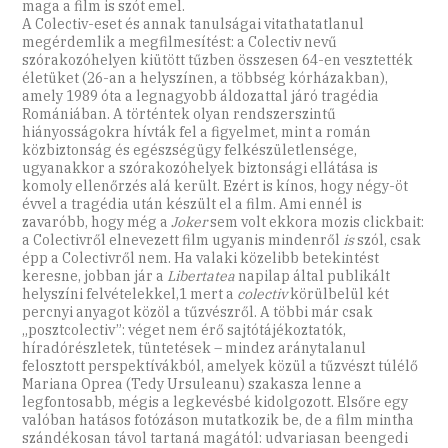
maga a film is szót emel.
A Colectiv-eset és annak tanulságai vitathatatlanul
megérdemlik a megfilmesítést: a Colectiv nevű
szórakozóhelyen kiütött tűzben összesen 64-en vesztették
életüket (26-an a helyszínen, a többség kórházakban),
amely 1989 óta a legnagyobb áldozattal járó tragédia
Romániában. A történtek olyan rendszerszintű
hiányosságokra hívták fel a figyelmet, mint a román
közbiztonság és egészségügy felkészületlensége,
ugyanakkor a szórakozóhelyek biztonsági ellátása is
komoly ellenőrzés alá került. Ezért is kínos, hogy négy-öt
évvel a tragédia után készült el a film. Ami ennél is
zavaróbb, hogy még a
Joker
sem volt ekkora mozis clickbait:
a Colectivről elnevezett film ugyanis mindenről
is
szól, csak
épp a Colectivről nem. Ha valaki közelibb betekintést
keresne, jobban jár a
Libertatea
napilap által publikált
helyszíni felvételekkel,1 mert a
colectiv
körülbelül két
percnyi anyagot közöl a tűzvészről. A többi már csak
„posztcolectiv”: véget nem érő sajtótájékoztatók,
híradórészletek, tüntetések – mindez aránytalanul
felosztott perspektívákból, amelyek közül a tűzvészt túlélő
Mariana Oprea (Tedy Ursuleanu) szakasza lenne a
legfontosabb, mégis a legkevésbé kidolgozott. Elsőre egy
valóban hatásos fotózáson mutatkozik be, de a film mintha
szándékosan távol tartaná magától: udvariasan beengedi