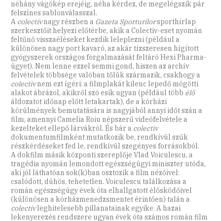
néhány vágókép erejéig, néha kérdez, de megelégszik pár
felszínes sablonválasszal.
A
colectiv
nagy részben a
Gazeta Sporturilor
sporthírlap
szerkesztőit helyezi előtérbe, akik a Colectiv-eset nyomán
feltűnő visszaéléseket kezdik leleplezni (például a
különösen nagy port kavaró, az akár tízszeresen hígított
gyógyszerek országos forgalmazását feltáró Hexi Pharma-
ügyet). Nem lenne ezzel semmi gond, hiszen az archív
felvételek többsége valóban tőlük származik, csakhogy a
colectiv
nem ezt ígéri: a filmplakát kilenc lepedő mögötti
alakot ábrázol, akikről szó esik ugyan (például több
élő
áldozatot időnap előtt letakartak), de a kórházi
körülmények bemutatására is nagyjából annyi időt szán a
film, amennyi Camelia Roiu népszerű videófelvétele a
kezelteket ellepő lárvákról. És bár a
colectiv
dokumentumfilmként mutatkozik be, rendkívül szűk
részkérdéseket fed le, rendkívül szegényes forrásokból.
A dokfilm másik központi szereplője Vlad Voiculescu, a
tragédia nyomán lemondott egészségügyi miniszter utóda,
aki jól láthatóan sok(k)ban osztozik a film nézőivel:
csalódott, dühös, tehetetlen. Voiculescu találkozása a
román egészségügy évek óta elhallgatott élősködőivel
(különösen a kórházmenedzsmentet érintően) talán a
colectiv
leghitelesebb pillanatainak egyike. A hazai
lekenyerezés rendszere ugyan évek óta számos román film