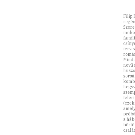
Filip
regén
Szere
működ
famil
csíny
terve
román
Minde
nevű 
huszo
sorsá
kombi
hegyv
szemp
felér
(ezek
amely
próbá
a háb
börtö
csalá