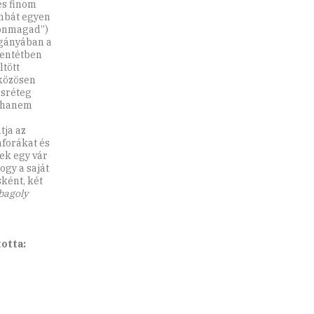
és finom
ombát egyen
 önmagad”)
magányában a
llentétben
tött
közösen
ésréteg
, hanem
tja az
aforákat és
ek egy vár
ogy a saját
sként, két
bagoly
totta: