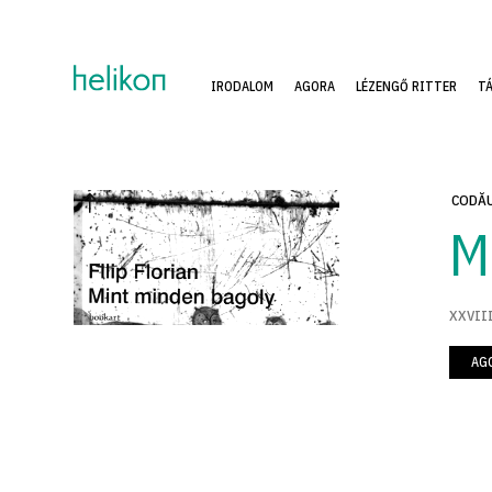
IRODALOM
AGORA
LÉZENGŐ RITTER
T
CODĂ
M
XXVIII
AG