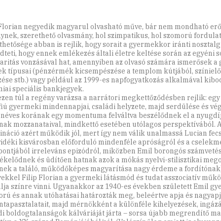
 Florian negyedik magyarul olvasható műve, bár nem mondható er
ynek, szerethető olvasmány, hol szimpatikus, hol szomorú fordula
thetősége abban is rejlik, hogy sorait a gyermekkor iránti nosztalg
teti, hogy ennek emlékezés általi életre keltése során az egyéni s
iaritás vonzásával hat, amennyiben az olvasó számára ismerősek a
ek típusai (pénzérmék kicsempészése a templom kútjából, színiel
zése stb.) vagy például az 1999-es napfogyatkozás alkalmával kiboc
iai speciális bankjegyek.
zen túl a regény varázsa a narrátori megkettőződésben rejlik: egy
fiú gyermeki mindennapjai, családi helyzete, majd serdülése és vé
néves korának egy momentuma felváltva beszélődnek el a nyugdíj
nak mozzanataival, mindkettő esetében utólagos perspektívából. 
náció azért működik jól, mert így nem válik unalmassá Lucian fec
idéki kisvárosban előforduló mindenféle apróságról és a cselekm
ontjából irreleváns epizódról, miközben Emil borongós számvetés
tékelődnek és üdítően hatnak azok a mókás nyelvi-stilisztikai meg
nek a találó, működőképes magyarítása nagy érdeme a fordítónak)
ekkel Filip Florian a gyermeki látásmód és tudat asszociatív műk
lja színre vinni. Ugyanakkor az 1940-es években született Emil g
orú és annak utóhatásai határozták meg, beleértve apja és nagyap
ntapasztalatait, majd mérnökként a különféle kihelyezések, ingáz
di boldogtalanságok kálváriáját járta – sorsa újabb megrendítő m