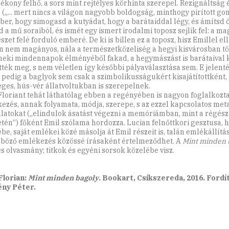
zékony felhő, a sors mint rejtélyes körhinta szerepel. Rezignáltság 
a („... mert nincs a világon nagyobb boldogság, minthogy pirított g
ber, hogy simogasd a kutyádat, hogy a barátaiddal légy, és ámítsd
ad a mű soraiból, és ismét egy ismert irodalmi toposz sejlik fel: a 
zet felé forduló emberé. De ki is billen ez a toposz, hisz Emillel e
n nem magányos, nála a természetközeliség a hegyi kisvárosban töl
eki mindennapok élményéből fakad, a hegymászást is barátaival 
tték meg, s nem véletlen így későbbi pályaválasztása sem. E jelent
 pedig a baglyok sem csak a szimbolikusságukért kisajátítottként
eges, hús-vér állatvoltukban is szerepelnek.
 Floriant tehát láthatólag ebben a regényében is nagyon foglalkozta
ezés, annak folyamata, módja, szerepe, s az ezzel kapcsolatos met
latokat („elindulok ásatást végezni a memóriámban, mint a régész
etén”) főként Emil szólama hordozza. Lucian felnőttkori gesztusa, h
be, saját emlékei közé másolja át Emil részeit is, talán emlékállítá
böző emlékezés közössé írásaként értelmeződhet. A
Mint minden 
s olvasmány; titkok és egyéni sorsok közelébe visz.
 Florian:
Mint minden bagoly
. Bookart, Csíkszereda, 2016. Fordí
ny Péter.