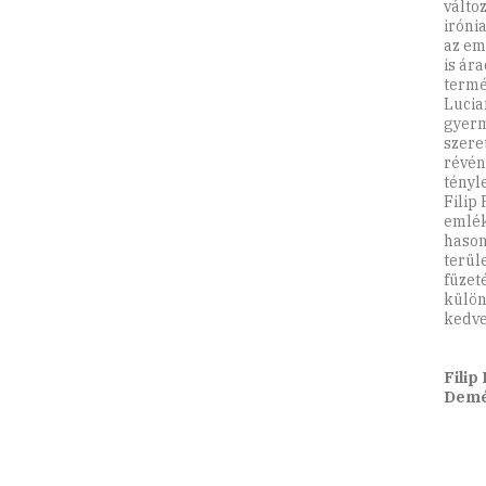
válto
iróni
az em
is ár
termés
Lucia
gyerm
szere
révén
tényl
Filip
emlék
hason
terül
füzeté
külön
kedve
Filip
Demé