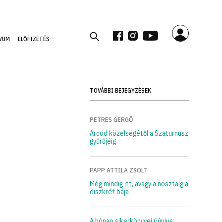
VUM
ELŐFIZETÉS
TOVÁBBI BEJEGYZÉSEK
PETRES GERGŐ
Arcod közelségétől a Szaturnusz
gyűrűjéig
PAPP ATTILA ZSOLT
Még mindig itt, avagy a nosztalgia
diszkrét bája
A hónap sikerkönyvei (június,