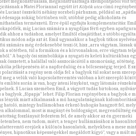
ezet megkonstruálása, megkonstruáltsága szempontjából volt tét
gicitásnak a Matei Floriannal együtt írt
Kölyök utca
című regényben
 és Luciant összeköti néhány sorsbeli párhuzam, például az „apátl
i édesapja sokáig börtönben volt, utóbbié pedig alkoholista és
míthatatlan természetű. Erre épül egyfajta komplementaritás: Emi
nokapótlék, míg Lucian számára a nyugdíjas férfi egyben apafigura 
dik ahhoz a tudáshoz, amelyet Emiltől elsajátíthat, s utóbbi egyált
tikus módon adja azt át. Emil ugyanakkor a baglyok titkos nyelvén
a fiú számára még érdekesebbé teszi őt, hisz „arra vágytam, lássak ú
ok a sötétben, túl a formákon és a körvonalakon, erre vágytam telj
mből.” A bagoly ősi szimbolikája a nyugati és keleti kultúrákban e
sak összetett, a halállal való asszociációtól a szomorúság, sötétség
kólia jelképezésén át a napfordulóig és a bölcsességig terjed. E 
s polaritását a regény sem oldja fel: a baglyok túl sokat nem szerep
 meg a velük való kapcsolatteremtés valóban a két szereplő között
és említés során is van, hogy isteni lényként, vagy látomás részeké
pelnek. S Lucian szemében Emil, a vágyott tudás birtokosa, nyilvá
s a baglyok „főpapja” lehet. Filip Florian regényében a baglyok e 
us lényük miatt alkalmasak a mű hangulatiságának kidomborítására
ig hatoló, mintegy hullámokban érkező huhogás hangzott fel, mely
n alkalommal, most is magányt és boldogságot, megrendültség é
tottság foszlányait fedeztem fel, de amely akkor az én gyermeki
letemben, nem tudom, miért, a tenger hullámzásához is hasonlított
latteremtő erejűek a különös hasonlatok, melyekben a mese mint
ényes, hipnotikus képességekkel megáldott kígyó”, vagy a múlt mi