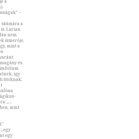
je a
).
anságuk” –
l számára a
is. Lucian
alán nem
ek ismerője,
gy, mint a
es
gyaránt
, magány és
szimbólum
elnek, így
i titoknak;
nt
nvalóan
mágikus-
: „...
ben, mint
s
.”
 „egy
nt egy