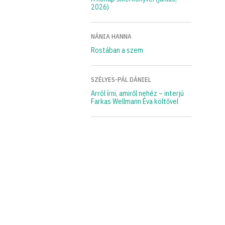
2026)
NÁNIA HANNA
Rostában a szem
SZÉLYES-PÁL DÁNIEL
Arról írni, amiről nehéz – interjú
Farkas Wellmann Éva költővel