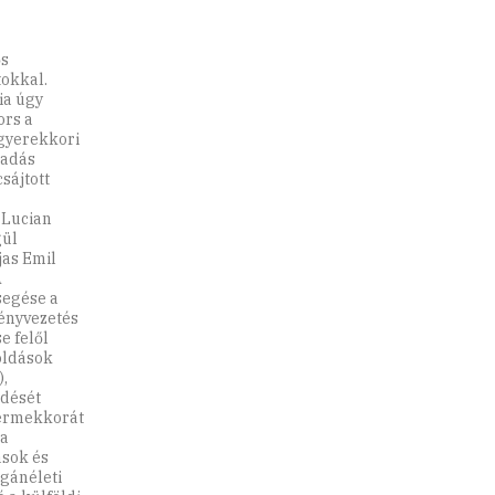
ős
tokkal.
ia úgy
ors a
 gyerekkori
őadás
sájtott
 Lucian
gül
as Emil
A
segése a
ényvezetés
e felől
oldások
,
ödését
yermekkorát
ja
ások és
agánéleti