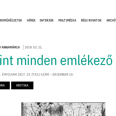
ÁRSMŰVÉSZETEK
HÍREK
INTERJÚK
MULTIMÉDIA
RÉGI ROVATOK
ARCHÍ
U ANNAMÁRIA
2018
.
02
.
21
.
int minden emlékező
. ÉVFOLYAM 2017. 23. (733.) SZÁM – DECEMBER 10.
ORA
KRITIKA