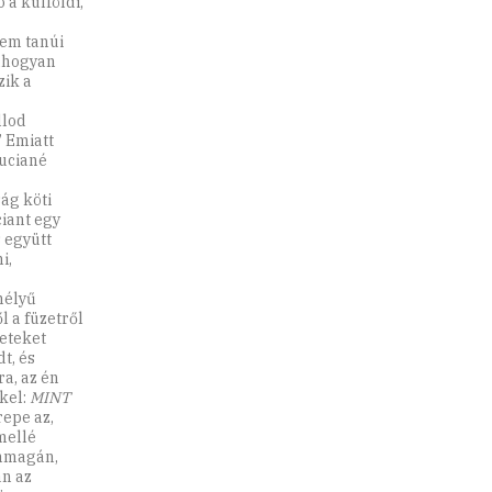
 a külföldi,
nem tanúi
 ahogyan
zik a
llod
 Emiatt
Luciané
ság köti
ciant egy
 együtt
i,
mélyű
l a füzetről
neteket
t, és
a, az én
kel:
MINT
repe az,
mellé
önmagán,
an az