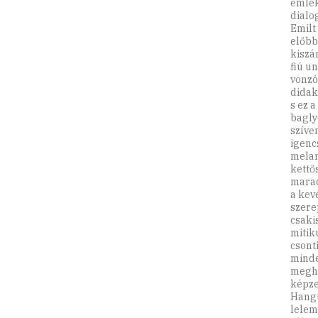
emlék
dialo
Emilt
előbb
kiszá
fiú u
vonzó
didak
s ez 
bagly
szíve
igenc
melan
kettő
marad
a kev
szere
csaki
mitik
csont
minde
megha
képze
Hangu
lelem