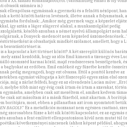
íva a XX. század Romániájából/ról. (Valószínűleg emiatt is oly vonzó
ti olvasók számára is.)
ak ellenpólusa egymásnak a gyer­meki és a felnőtti nézőpont, ha
ünk a kettő közötti határon levésnek, illetve annak a folyamatnak,
egymásba fordulnak: „Amikor még gyermek vagy, a képzelet eljáts
kkal, így aztán a láger slágerré alakul, a munkaszolgálat pedig
szolgálattá, később azonban a német nyelvű állampolgárt nem ha
olgárnak, a Donyeck-medencét nem képzeled úszómedencének...”
déstörténetként is olvashatjuk mindkét szólamot, amellett, hogy a 
n beavatástörténet is.
 is a kapcsolat a két történet között? A két szereplőt különös barát
, mely azzal kezdődik, hogy az idős Emil kimenti a tizenegy éves Lu
úálló szomszéd karmai közül, majd rendszeresen beszélgetnek, és
k a baglyokat az erdőben. Emil emlékeit egy füzetbe kezdte összeírn
nnak pedig megengedi, hogy ezt olvassa. Ettől a ponttól kezdve az
ezetekben egymást váltogatja a két főszereplő egyes szám első sze
iója, míg a zárlat felfedi, hogy ez az elrendezés Lucian műve: „Errő
zó, melybe több mint egy évig csak írtam és írtam a szavakat, törté
m egymásba, amelyben csak azt meséltem el, amihez kedvem támad
be csak azt másoltam át a másik füzetből, amit akartam. A borítójár
em borítójára, most, ebben a pillanatban azt írom nyomtatott betűk
EN BAGOLY
.” Ez a metafikciós mozzanat nem egészen csattanó, sze
még szorosabbra fűzze a két sík közötti kapcsolatot, ez az egymás 
zés azonban a fent említett ellenpontozáson kívül nem mutat túl 
poétikai következményei nincsenek (ahhoz képest például, ahogy