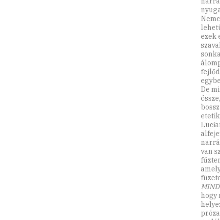
narrat
nyuga
Nemcs
lehet
ezek 
szava
sonka
álomp
fejlő
egybe
De mi
össze
bossz
eteti
Lucia
alfej
narrác
van s
fűzte
amely
füzet
MIND
hogy 
helye
próza