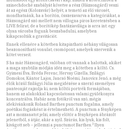
indulásból egy költői csavart kap, hiszen a kötetcímben a
szinechdoché szabályát követve a rész (Házsongárd) veszi
át az egész (Kolozsvár) helyét, a temető az élő városét,
mondhatnánk, ha a borítón, összezavarva a kategóriákat, a
Házsongárd szó mellett nem villogna piros keretezésben a
LIVE felirat, de a borítókép fantáziavilága is arra int: egy
olyan városba fogunk beszabadulni, amelyben
kikapcsolták a gravitációt.
Ennek ellenére a kötetben kitapintható néhány világosan
beazonosítható vonulat, csomópont, amelyek szervezik a
kötet verseit.
S ha már Házsongárd, valóban ott vannak a halottak, akiket
a maga szubtilis módján idéz meg a kötetben a költő. Cs.
Gyimesi Éva, Bréda Ferenc, Hervay Gizella, Szilágyi
Domokos, Kántor Lajos, Jancsó Noémi, Janovics Jenő, a még
élők közül Szilágyi Júlia megidézése a szerző személyes
panteonját rajzolja ki, nem költői portrék formájában,
hanem az alakokkal kapcsolatosan valami gyúlékonyra
koncentrálva. Habár nem fotókról van szó, mégis
idekívánkozik Roland Barthes punctum fogalma, amely
poétikai fogásként is értelmezhető. A punctum a fényképen
azt a mozzanatot jelzi, amely előtör a fényképen ábrázolt
jelenetből, s átjár­, akár a nyíl. Szúrás, kis lyuk, kis folt,
3
kivágott seb – jellemzi a punctumot ­Barthes.
Ilyen