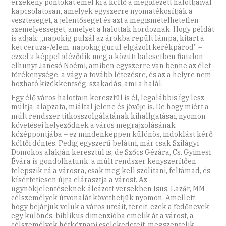
érzékeny pontokat emel ki a költő a megidézett halottjaival
kapcsolatosan, amelyek egyszerre nyomatékosítják a
veszteséget, a jelentőséget és azt a megismételhetetlen
személyességet, amelyet a halottak hordoznak. Hogy példát
is adjak: „napokig pulzál az árokba repült lámpa, kitart a
két ceruza-/elem. napokig gurul elgázolt kerékpárod” –
ezzel a képpel idéződik meg a közúti balesetben fiatalon
elhunyt Jancsó Noémi, amiben egyszerre van benne az élet
törékenysége, a vágy a tovább létezésre, és az a helyre nem
hozható kizökkentség, szakadás, ami a halál.
Egy élő város halottain keresztül is él, legalábbis így lesz
múltja, alapzata, miáltal jelene és jövője is. De hogy miért a
múlt rendszer titkosszolgálatának kihallgatásai, nyomon
követései helyeződnek a város megrajzolásának
középpontjába – ez mindenképpen különös, indoklást kérő
költői döntés. Pedig egyszerű belátni, már csak Szilágyi
Domokos alakján keresztül is, de Szőcs Gézára, Cs. Gyimesi
Évára is gondolhatunk: a múlt rendszer kényszerítően
telepszik rá a városra, csak meg kell szólítani, feltámad, és
kísértetiesen újra elárasztja a várost. Az
ügynökjelentéseknek álcázott versekben Isus, Lazăr, MM
célszemélyek útvonalát követhetjük nyomon. Amellett,
hogy bejárjuk velük a város utcáit, tereit, ezek a fedőnevek
egy különös, biblikus dimenzióba emelik át a várost, a
célszemélyek hétköznapi cselekedeteit, megszentelik,