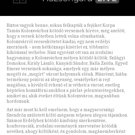
Biztos vagyok benne, sokan felkapták a fejüket Korpa
Tamás Kolozsvárhoz kötődő verseinek hírére, még azelőtt,
hogy a versek kötetben lettek volna olvashatóak.
Kolozsvárról verseskötetet kiadni, egy nem erdélyi
szerzőnek – nem hétköznapi kísérlet ez, többszöri
kihívással terhelve. Hisz egyrészt ott van az irodalmi
hagyomány, a Kolozsvárhoz mélyen kötődő költők: Szilágyi
Domokos, Király László, Kányádi Sándor, Balla Zsófia, Egyed
Emese verseinek sokasága, amelyek egy, már mélyen
megélt és „megírt” várost helyeznek elénk. Másrészt, hiába
termékeny pozíció az idegenség, veszélyeket is rejt
magában, a kívülről érkező el is vétheti a várost, esetleg
képtelen hozzáférni azokhoz a párlat-jelentésrétegekhez,
amiket mi, akik éveket éltünk Kolozsváron, magunkban
hordozunk.
Azt már most ki kell emelnem, hogy a magyarországi
Szendrőn született költő mégsem teljesen idegen tájainkon.
Számos Erdélyhez kötődő kiadvány szerkesztése,
konferenciák, irodalmi események szervezése kötődik
nevéhez, ahogy költőként, és gondolom, magánemberként