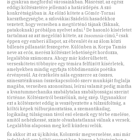
is gyakran megfordul városainkban. Másrészt, az egész
eddigi költészetére jellemző a határátlépés. A szó
konkrétságában is. Az előző kötete a Gömör-Tornai
karszthegységbe, a szlovákiai Szádelői hasadékhoz
vezetett, hogy verseiben a megtörténő tájnak (fáknak,
1
patakoknak) próbáljon nyelvet adni.
De hasonló kísérletet
2
tartalmaz az azt megelőző kötete, az
Insomnia
című,
csak
éppen egy emberi állapot, az ébrenlét és az álom közti
billenés pillanatát feszegetve. Különben is, Korpa Tamás
neve az erős, merész költészet lehetőségét hordozza,
legalábbis számomra. Ahogy már kiderülhetett,
verseskötetei többnyire egy témára felfűzött kísérletek,
amelyekben mindig egyfajta többdimenziós poétika
érvényesül. Az érzékelés nála egyszerre az összes,
szinesztézikusan összekapcsolódó szerv munkáját foglalja
magába, verseiben azonosítani, leírni valamit pedig mintha
a kvantummechanika szabálytalan szabályosságai szerint
történne. Költészetről beszélünk, még szép. Ugyanakkor
ezt a költészetet eddig is veszélyeztette a túlzsúfoltság, a
költői képek túlburjánoztatása, a sze­mantikailag,
logikailag túlságosan távol eső elemek egy térbe emelése,
amitől nehézkessé, szinte olvashatatlanná válnak a versek.
Legalábbis alaposan meg kell küzdeni velük.
És akkor itt az új kihívás, Kolozsvár megverselése, ami már