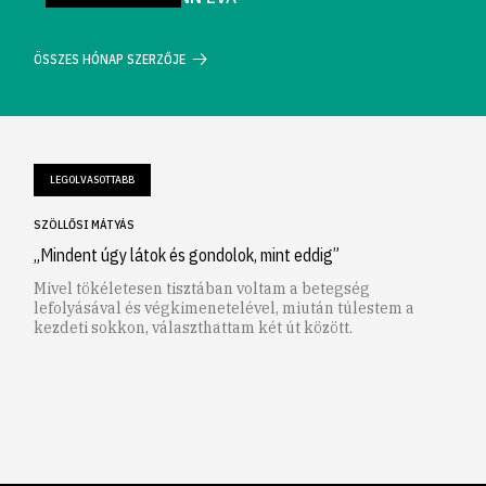
ÖSSZES HÓNAP SZERZŐJE
LEGOLVASOTTABB
SZÖLLŐSI MÁTYÁS
„Mindent úgy látok és gondolok, mint eddig”
Mivel tökéletesen tisztában voltam a betegség
lefolyásával és végkimenetelével, miután túlestem a
kezdeti sokkon, választhattam két út között.
1
2
3
4
5
6