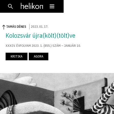
TAMÁS DÉNES
2023
.
01
.
17
.
Kolozsvár újra(költ)(tölt)ve
XXXIV. ÉVFOLYAM 2023. 1. (855.) SZÁM – JANUÁR 10.
KRITIKA
AGORA