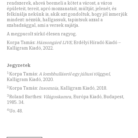
rendszerek, ahová beemeli a kötet a várost, a város
épületeit, tereit, apró mozzanatait, múltját, jelenét, és
felkínálja nekünk is, akik azt gondoltuk, hogy jól ismerjük
mindezt: nézzük, hallgassuk, tapintsuk azzal a
szabadsággal, ami a versek sajátja.
A megpucolt sírkő élesen ragyog.
Korpa Tamás:
Házsongárd LIVE
, Erdélyi Híradó Kiadó –
Kalligram Kiadó, 2022.
Jegyzetek
1
Korpa Tamás:
A lombhullásról egy júliusi tölggyel,
Kalligram Kiadó, 2020.
2
Korpa Tamás:
Insomnia,
Kalligram Kiadó, 2018.
3
Roland Barthes:
Világoskamra,
Európa Kiadó, Budapest,
1985. 34.
4
Uo. 48.