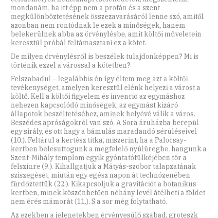
mondanám, ha itt épp nem a profán és a szent
megkülönböztetésének összezavarásáról lenne szó, amitől
azonban nem rontódnak le ezek a minőségek, hanem
belekerülnek abba az örvénylésbe, amit költői műveletein
keresztül próbál feltámasztani ez a kötet.
De milyen örvénylésről is beszélek tulajdonképpen? Mi is
történik ezzel a várossal a kötetben?
Felszabadul – legalábbis én így éltem meg azt a költői
tevékenységet, amelyen keresztül elénk helyezi a várost a
költő. Kell a költői figyelem és invenció az egymáshoz
nehezen kapcsolódó minőségek, az egymást kizáró
állapotok beszéltetéséhez, aminek helyévé válik a város.
Beszédes apróságokról van szó. A Sora áruházba berepül
egy sirály, és ott hagy a bámulás maradandó sérüléseivel
(10.). Feltárul a kertész titka, miszerint, ha a Palocsay-
kertben belesuttogunk a megfelelő nyúlüregbe, hangunk a
Szent-Mihály templom egyik gyóntatófülkéjében tör a
felszínre (9.). Kihallgatjuk a Mátyás-szobor talapzatának
sziszegését, miután egy egész napon át technózenében
fürdőztettük (22.). Kikapcsoljuk a gravitációt a botanikus
kertben, minek köszönhetően néhány levél átélheti a földet
nem érés mámorát (11.). S a sor még folytatható.
Az ezekben a jelenetekben érvényesülő szabad, groteszk