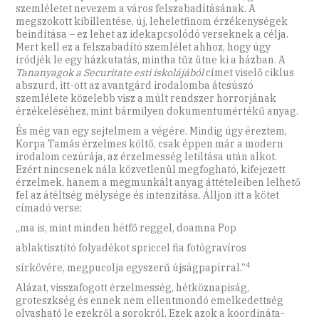
szemléletet nevezem a város felszabadításának. A
megszokott kibillentése, új, leheletfinom érzékenységek
beindítása – ez lehet az idekapcsolódó verseknek a célja.
Mert kell ez a felszabadító szemlélet ahhoz, hogy úgy
íródjék le egy házkutatás, mintha tűz ütne ki a házban. A
Tananyagok a Securitate esti iskolájából
címet viselő ciklus
abszurd, itt-ott az avantgárd irodalomba átcsúszó
szemlélete közelebb visz a múlt rendszer horrorjának
érzékeléséhez, mint bármilyen dokumentumértékű anyag.
És még van egy sejtelmem a végére. Mindig úgy éreztem,
Korpa Tamás érzelmes költő, csak éppen már a modern
irodalom cezúrája, az érzelmesség letiltása után alkot.
Ezért nincsenek nála közvetlenül megfogható, kifejezett
érzelmek, hanem a megmunkált anyag áttételeiben lelhető
fel az átéltség mélysége és intenzitása. Álljon itt a kötet
címadó verse:
„ma is, mint minden hétfő reggel, doamna Pop
ablaktisztító folyadékot spriccel fia fotógravíros
4
sírkövére, megpucolja egyszerű újságpapírral.”
Alázat, visszafogott érzelmesség, hétköznapiság,
groteszkség és ennek nem ellentmondó emelkedettség
olvasható le ezekről a sorokról. Ezek azok a koordináta-