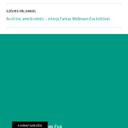
SZÉLYES-PÁL DÁNIEL
Arról írni, amiről nehéz – interjú Farkas Wellmann Éva költővel
A HÓNAP SZERZŐJE
FARKAS WELLMANN ÉVA