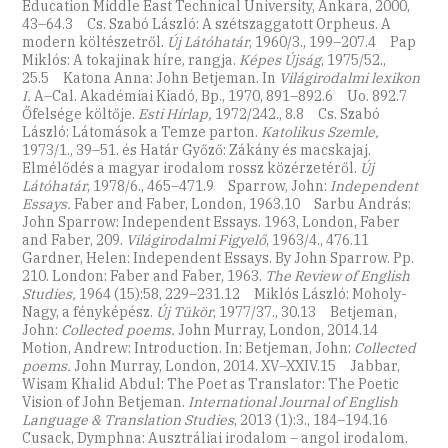
Education Middle East Technical University, Ankara, 2000,
43–64.3 Cs. Szabó László: A szétszaggatott Orpheus. A
modern költészetről.
Új Látóhatár
, 1960/3., 199–207.4 Pap
Miklós: A tokajinak híre, rangja.
Képes Újság
, 1975/52.,
25.5 Katona Anna: John Betjeman. In
Világirodalmi lexikon
I.
A–Cal. Akadémiai Kiadó, Bp., 1970, 891–892.6 Uo. 892.7
Őfelsége költője.
Esti Hírlap,
1972/242., 8.8 Cs. Szabó
László: Látomások a Temze parton.
Katolikus Szemle,
1973/1., 39–51. és Határ Győző: Zákány és macskajaj.
Elmélődés a magyar irodalom rossz közérzetéről.
Új
Látóhatár
, 1978/6., 465–471.9 Sparrow, John:
Independent
Essays.
Faber and Faber, London, 1963.10 Sarbu András:
John Sparrow: Independent Essays. 1963, London, Faber
and Faber, 209.
Világirodalmi Figyelő
, 1963/4., 476.11
Gardner, Helen: Independent Essays. By John Sparrow. Pp.
210. London: Faber and Faber, 1963.
The Review of English
Studies,
1964 (15):58, 229–231.12 Miklós László: Moholy-
Nagy, a fényképész.
Új Tükör
, 1977/37., 30.13 Betjeman,
John:
Collected poems.
John Murray, London, 2014.14
Motion, Andrew: Introduction. In: Betjeman, John:
Collected
poems.
John Murray, London, 2014. XV–XXIV.15 Jabbar,
Wisam Khalid Abdul: The Poet as Translator: The Poetic
Vision of John Betjeman.
International Journal of English
Language & Translation Studies
, 2013 (1):3., 184–194.16
Cusack, Dymphna: Ausztráliai irodalom – angol irodalom.