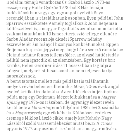
irodalmi témájú vonatkozás Cs. Szabó László 1973-as
esszéje vagy Határ Győzőé 1978-ból.8 Más témájú
tudósításokban vagy egy-egy angol nyelvű könyv
recenziójában is rátalálhatunk azonban, ilyen például John
Sparrow esszékötete,9 amely foglalkozik John Betjeman
költészetével is, a magyar fogadtatás azonban nem tartotta
szakmai munkának.10 Ismeretterjesztő jellege ellenére
Sarbu Aladár recenziója dicséri Sparrow néhány
észrevételét, ám hiányol bizonyos konkrétumokat. Éppen
Betjeman kapcsán jegyzi meg, hogy bár a szerző rámutat az
életmű néhány fontos jellemzőjére, az olvasó háttértudás
nélkül nem igazodik el az elemzésben. Egy kortárs brit
kritika, Helen Gardner írása11 hosszabban taglalja a
könyvet, melynek stílusát azonban nem teljesen tartja
naprakésznek.
A bemutatottak mellett más példákat is találhatunk,
melyek révén belemerülhetünk a 60-as, 70-es évek angol
nyelvű kritikai irodalmába. Az említések szintjén tipikus
példa még egy Betjeman-idézet felbukkanása a
Magyar
Ifjúság
egy 1976-os írásában, de ugyanígy idézet révén
kerül bele a
Marketing
című folyóirat 1985. évi 2. számába
és a
Magyarország
egy cikkébe is. Különösen érdekes
csemege Miklós László cikke, amely két Moholy-Nagy
Lászlóról szóló visszaemlékezést mutat be.12 A
Times
ugyanis 1977. augusztus 6-i számában a magyar művész