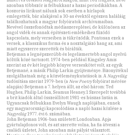
azonban többször is felbukkant a hazai periodikákban. A
koszorús lírikust nálunk sok esetben a hírlapok
emlegették, bár alakjával a 30-as évektől egészen haláláig
találkozhatunk a magyar folyóiratok archívumaiban.
Nevével összefonódtak médiaszereplései, de különösen az
angol vidék és annak építészeti emlékeihez fűződő
kapcsolata, mely verseiben is tükröződik. Pontosan ezek a
versek, a klasszikus forma és a nosztalgiázó hang az, ami
miatt egyszerre szerették és bírálták.
Betjeman a legnépszerűbb és legelismertebb angol nyelvű
költők közé tartozott. 1974-ben például Kingsley Amis
szerint az év két legjobb könyve verseskötet volt, az egyik
Betjemané, a másik Philip Larkin gyűjteménye. Bizonyítékul
szolgálhatnak még a közvéleménykutatások is. A
Nagyvilág
tudósítása szerint 1979-ben (a
New Poetry
folyóirat mérése
alapján) Betjeman a 7. helyen állt, az első három: Ted
Hughes, Philip ­Larkin, Seamus Heaney.1 Szerepelt továbbá
a brit kiadók által összeállított 1981-es húszas listán is.
Ugyancsak felbukkan Evelyn Waugh naplójában, ennek
egy magyarországi kapcsolódása a napló hazai közlése a
Nagyvilág
1977. évi 6. számában.
John Betjeman 1906-ban született Londonban. Apja
gyártulajdonos volt, és azt szerette volna, ha fia átveszi a
családi üzletet, John azonban más pályát választott.