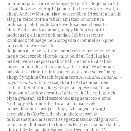
mindennapok iránti érzékenységet említi. Betjeman a 20.
század közepének Angliáját mutatta be élénk képeivel, s
ahogy Andrew Motion írja a bevezetőben,14 szintén Larkin
alapján, feldöntötte a táblát, ami szerint nincs út a
hétköznapi élethez. Sokan következetesen becsülik
életművét, mások azonban, ahogy Motion is említi, a
modernség ellentétének tartják. Jabbar szerint a
kritikusok többsége nem is fogadta örömmel az ő poet
laureate kinevezését.15
Betjeman a konzervatív formaművész szerepében jelent
meg a merészebb alkotók, mint például Ted Hughes
mellett. Versei népszerűek voltak, de néha kritizálták,
amiért nem reflektál korának „válságaira”. Ez azonban
másokat is érintett, mintha a témákat senki se írná meg,
ahogy Dymphna Cusack fogalmazott
Ausztráliai irodalom –
angol irodalom
című esszéjében.16 Azt azonban nem
szabad elfelednünk, hogy Betjeman egész líráját másra
alapozta, s bár konzervatívságát nem hiába emlegették
olyan gyakran, ez költészetének meghatározó eleme.
Minthogy akkor indult, őt is a harmincas évek
nemzedékéhez sorolják, ahogy ezt magyarországi
recenziók is tükrözik, de olyan kijelentéssel is
találkozhatunk, miszerint az egész második világháború
utáni angol költészet Larkinra és Hughesra támaszkodik,
akik ott Betjeman-tanítványokként szerepelnek.17