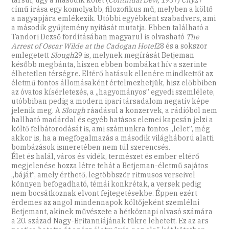
című írása egy komolyabb, filozofikus mű, melyben a költő
a nagyapjára emlékezik. Utóbbi egyébként szabadvers, ami
a második gyűjtemény nyitását mutatja. Ebben található a
Tandori Dezső fordításában magyarul is olvasható
The
Arrest of Oscar Wilde at the Cadogan Hotel
28 és a sokszor
emlegetett
Slough
29 is, melynek megírását Betjeman
később megbánta, hiszen ebben bombákat hív a szerinte
élhetetlen térségre. Eltérő hatásuk ellenére mindkettőt az
életmű fontos állomásaként értelmezhetjük, hisz előbbiben
az óvatos kísérletezés, a „hagyományos” egyedi szemlélete,
utóbbiban pedig a modern ipari társadalom negatív képe
jelenik meg. A
Slough
ráadásul a konzervek, a rádióból nem
hallható madárdal és egyéb hatásos elemei kapcsán jelzi a
költő felbátorodását is, ami számunkra fontos „lelet”, még
akkor is, ha a megfogalmazás a második világháború alatti
bombázások ismeretében nem túl szerencsés.
Élet és halál, város és vidék, természet és ember eltérő
megjelenése hozza létre tehát a Betjeman-életmű sajátos
„báját”, amely érthető, legtöbbször ritmusos verseivel
könnyen befogadható, témái konkrétak, a versek pedig
nem bocsátkoznak elvont fejtegetésekbe. Éppen ezért
érdemes az angol mindennapok költőjeként szemlélni
Betjemant, akinek művészete a hétköznapi olvasó számára
a 20. század Nagy-Britanniájának tükre lehetett. Ez az ars