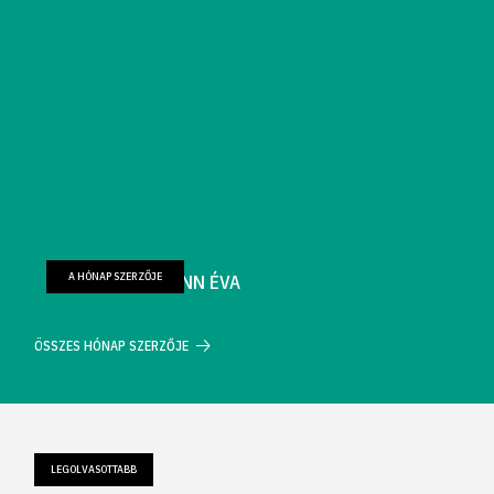
A HÓNAP SZERZŐJE
FARKAS WELLMANN ÉVA
ÖSSZES HÓNAP SZERZŐJE
LEGOLVASOTTABB