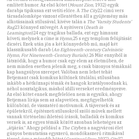
említett humor. Az első kötet (
Mount Zion
, 1932) egyik
darabja tipikusan ezt vetíti előre. A
The City
22 című vers
társadalomképe viszont ellentétben áll a gyűjtemény más
alkotásainak stílusával, kivéve talán a
The ’Varsity Students’
Rag
23 könnyed szövegét. A nyitóvers (
Death in
Leamington
)24 egy tragikus ballada, ezt egy himnusz
követi, melynek a címe is
Hymn
,25 s egy templom felújítását
dicséri. Ezek után jön a két könnyedebb mű, majd két
klasszikusabb darab (
An Eighteenth-century Calvinistic
Hymn
,
For Nineteenth-Century Burials).
26 Már ennyiből is
látszódik, hogy a humor csak egy elem az életműben, de
nem minden esetben jelenik meg, s csak bizonyos témáknál
kap hangsúlyos szerepet. Valóban nem lehet tehát
Betjemant csak komikus költőnek titulálni, stílusában
inkább a hétköznapi témák és hangok kristályosodnak ki,
néhol nosztalgikus, máshol idilli verseket eredményezve.
Az első kötet ennek megfelelően nem is egysíkú, ahogy
Betjeman lírája sem az alapvetően, megfigyelhetők
különböző, de visszatérő motívumok. A tájversek és az
épületekről, építészeti stílusokról szóló művek mellett
vannak történelmi ihletésű írások, balladák és komikus
versek is, az egyes témák között azonban lehetséges az
„átjárás.” Ahogy például a
The City
ben a nagyvárosi élet
gúnyos bemutatása egyszerű, mondókaszerű ritmikával
társul, úgy a második kötet (
Continual Dew,
1937)
City
27