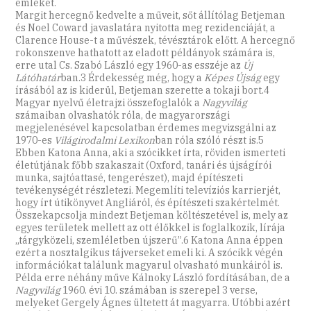
emlékét.
Margit hercegnő kedvelte a műveit, sőt állítólag Betjeman
és Noel Coward javaslatára nyitotta meg rezidenciáját, a
Clarence House-t a művészek, tévésztárok előtt. A hercegnő
rokonszenve hathatott az eladott példányok számára is,
erre utal Cs. Szabó László egy 1960-as esszéje az
Új
Látóhatár
ban.3 Érdekesség még, hogy a
Képes Újság
egy
írásából az is kiderül, Betjeman szerette a tokaji bort.4
Magyar nyelvű életrajzi összefoglalók a
Nagyvilág
számaiban olvashatók róla, de magyarországi
megjelenésével kapcsolatban érdemes megvizsgálni az
1970-es
Világirodalmi Lexikon
ban róla szóló részt is.5
Ebben Katona Anna, aki a szócikket írta, röviden ismerteti
életútjának főbb szakaszait (Oxford, tanári és újságírói
munka, sajtóattasé, tengerészet), majd építészeti
tevékenységét részletezi. Megemlíti televíziós karrierjét,
hogy írt útikönyvet Angliáról, és építészeti szakértelmét.
Összekapcsolja mindezt Betjeman költészetével is, mely az
egyes területek mellett az ott élőkkel is foglalkozik, lírája
„tárgyközeli, szemléletben újszerű”.6 Katona Anna éppen
ezért a nosztalgikus tájverseket emeli ki. A szócikk végén
információkat találunk magyarul olvasható munkáiról is.
Példa erre néhány műve Kálnoky László fordításában, de a
Nagyvilág
1960. évi 10. számában is szerepel 3 verse,
melyeket Gergely Ágnes ültetett át magyarra. Utóbbi azért