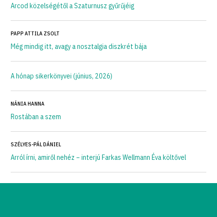
Arcod közelségétől a Szaturnusz gyűrűjéig
PAPP ATTILA ZSOLT
Még mindig itt, avagy a nosztalgia diszkrét bája
A hónap sikerkönyvei (június, 2026)
NÁNIA HANNA
Rostában a szem
SZÉLYES-PÁL DÁNIEL
Arról írni, amiről nehéz – interjú Farkas Wellmann Éva költővel