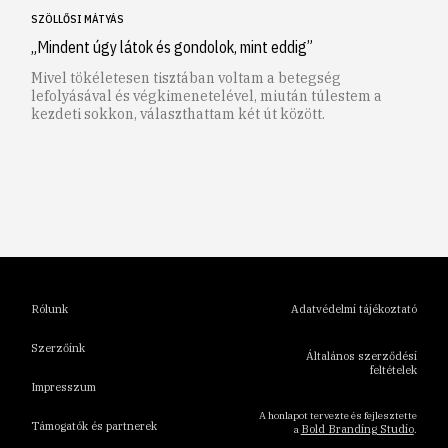
SZÖLLŐSI MÁTYÁS
„Mindent úgy látok és gondolok, mint eddig”
Mivel tökéletesen tisztában voltam a betegség
lefolyásával és végkimenetelével, miután túlestem a
kezdeti sokkon, választhattam két út között.
1
2
3
4
5
6
Rólunk
Adatvédelmi tájékoztató
Szerzőink
Általános szerződési
feltételek
Impresszum
A honlapot tervezte és fejlesztette
Támogatók és partnerek
Bold Branding Studio
a
.