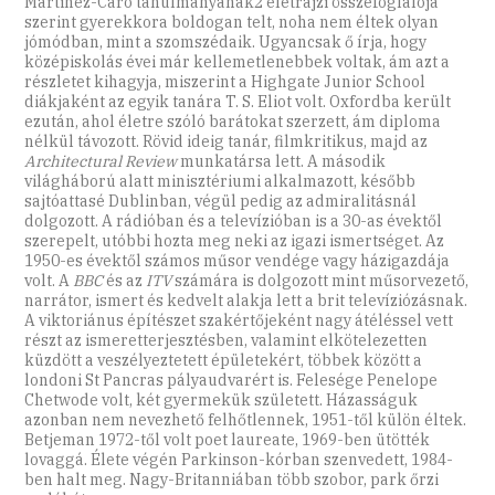
Martinez-Caro tanulmányának2 életrajzi összefoglalója
szerint gyerekkora boldogan telt, noha nem éltek olyan
jómódban, mint a szomszédaik. Ugyancsak ő írja, hogy
középiskolás évei már kellemetlenebbek voltak, ám azt a
részletet kihagyja, miszerint a Highgate Junior School
diákjaként az egyik tanára T. S. Eliot volt. Oxfordba került
ezután, ahol életre szóló barátokat szerzett, ám diploma
nélkül távozott. Rövid ideig tanár, filmkritikus, majd az ­
Architectural Review
munkatársa lett. A második
világháború alatt minisztériumi alkalmazott, később
sajtóattasé Dublinban, végül pedig az admiralitásnál
dolgozott. A rádióban és a televízióban is a 30-as évektől
szerepelt, utóbbi hozta meg neki az igazi ismertséget. Az
1950-es évektől számos műsor vendége vagy házigazdája
volt. A
BBC
és az
ITV
számára is dolgozott mint műsorvezető,
narrátor, ismert és kedvelt alakja lett a brit televíziózásnak.
A viktoriánus építészet szakértőjeként nagy átéléssel vett
részt az ismeretterjesztésben, valamint elkötelezetten
küzdött a veszélyeztetett épületekért, többek között a
londoni St Pancras pályaudvarért is. Felesége Penelope
Chetwode volt, két gyermekük született. Házasságuk
azonban nem nevezhető felhőtlennek, 1951-től külön éltek.
Betjeman 1972-től volt poet laureate, 1969-ben ütötték
lovaggá. Élete végén Parkinson-kórban szenvedett, 1984-
ben halt meg. Nagy-Britanniában több szobor, park őrzi