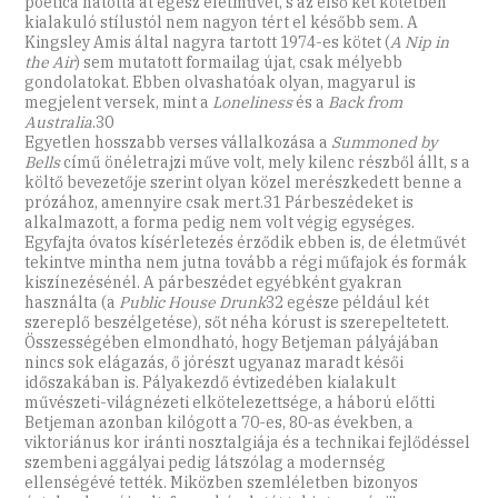
poetica hatotta át egész életművét, s az első két kötetben
kialakuló stílustól nem nagyon tért el később sem. A
Kingsley Amis által nagyra tartott 1974-es kötet (
A Nip in
the Air
) sem mutatott formailag újat, csak mélyebb
gondolatokat. Ebben olvashatóak olyan, magyarul is
megjelent versek, mint a
Loneliness
és a
Back from
Australia
.30
Egyetlen hosszabb verses vállalkozása a
Summoned by
Bells
című önéletrajzi műve volt, mely kilenc részből állt, s a
költő bevezetője szerint olyan közel merészkedett benne a
prózához, amennyire csak mert.31 Párbeszédeket is
alkalmazott, a forma pedig nem volt végig egységes.
Egyfajta óvatos kísérletezés érződik ebben is, de életművét
tekintve mintha nem jutna tovább a régi műfajok és formák
kiszínezésénél. A párbeszédet egyébként gyakran
használta (a
Public House Drunk
32 egésze például két
szereplő beszélgetése), sőt néha kórust is szerepeltetett.
Összességében elmondható, hogy Betjeman pályájában
nincs sok elágazás, ő jórészt ugyanaz maradt késői
időszakában is. Pályakezdő évtizedében kialakult
művészeti-világnézeti elkötelezettsége, a háború előtti
Betjeman azonban kilógott a 70-es, 80-as években, a
viktoriánus kor iránti nosztalgiája és a technikai fejlődéssel
szembeni aggályai pedig látszólag a modernség
ellenségévé tették. Miközben szemléletben bizonyos