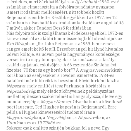
is érdekes, mert Sárközi Mátyás az
Új Látóhatár
1960. évi 6.
számában elmarasztalta a folyóiratot néhány nyugaton
ismert irodalmár mellőzéséért, s itt többek között
Betjemant is említette. Később egyébként az 1977. évi 12.
számban is olvashatták az irodalomkedvelők az angol költő
7 művét, akkor Tandori Dezső fordításában.
Más folyóiratok is szolgálhatnak érdekességekkel. 1972-es
kinevezéséről az alábbi tömör összefoglalót olvashatjuk az
Esti Hírlap
ban: „Sir John Betjeman, az 1969-ben nemesi
rangra emelt költő lett II. Erzsébet angol királynő hivatalos
udvari költője. Az udvari poéta hagyományos kötelessége:
verset írni a nagy ünnepségekre, koronázásra, a királyi
család tagjainak esküvőjére. A 66 esztendős Sir John évi
fizetése: 70 font és egy hordó bor.”7 A
Magyar Nemzet
kicsit
korábban az esélyeseket is röviden ismertette. 1984-es
haláláról már több cikk is beszámol. Rövid hírként közli a
Népszava
, mely említést tesz Parkinson-kórjáról is, a
Népszabadság
, mely eladott könyveinek példányszáma
mellett építészeti szakértelmét is hangsúlyozza, illetve egy
mondat erejéig a
Magyar Nemzet
. Olvashatunk a következő
poet laureate, Ted Hughes kapcsán is Betjemanról. Erre
példa a Hughes kinevezéséről tudósító írás a
Magyarország
ban, a
Nagyvilág
ban, a
Népszavá
ban, az
Utunk
ban és az
Új Tükör
ben.
Sokszor csak említés szintjén bukkan fel a neve. Egy