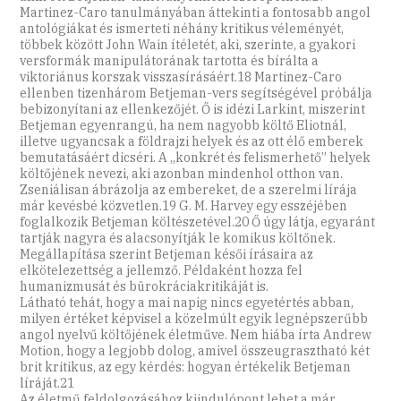
Martinez-Caro tanulmányában áttekinti a fontosabb angol
antológiákat és ismerteti néhány kritikus véleményét,
többek között John Wain ítéletét, aki, szerinte, a gyakori
versformák manipulátorának tartotta és bírálta a
viktoriánus korszak visszasírásáért.18 Martinez-Caro
ellenben tizenhárom Betjeman-vers segítségével próbálja
bebizonyítani az ellenkezőjét. Ő is idézi Larkint, miszerint
Betjeman egyenrangú, ha nem nagyobb költő Eliotnál,
illetve ugyancsak a földrajzi helyek és az ott élő emberek
bemutatásáért dicséri. A „konkrét és felismerhető” helyek
költőjének nevezi, aki azonban mindenhol otthon van.
Zseniálisan ábrázolja az embereket, de a szerelmi lírája
már kevésbé közvetlen.19 G. M. Harvey egy esszéjében
foglalkozik Betjeman költészetével.20 Ő úgy látja, egyaránt
tartják nagyra és alacsonyítják le komikus költőnek.
Megállapítása szerint Betjeman késői írásaira az
elkötelezettség a jellemző. Példaként hozza fel
humanizmusát és bürokráciakritikáját is.
Látható tehát, hogy a mai napig nincs egyetértés abban,
milyen értéket képvisel a közelmúlt egyik legnépszerűbb
angol nyelvű költőjének életműve. Nem hiába írta Andrew
Motion, hogy a legjobb dolog, amivel összeugrasztható két
brit kritikus, az egy kérdés: hogyan értékelik Betjeman
líráját.21
Az életmű feldolgozásához kiindulópont lehet a már