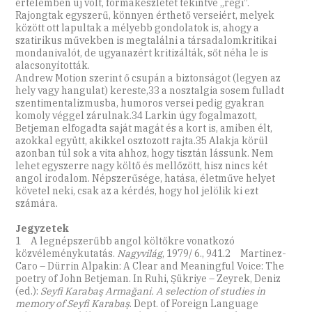
értelemben új volt, formakészletét tekintve „régi”.
Rajongtak egyszerű, könnyen érthető verseiért, melyek
között ott lapultak a mélyebb gondolatok is, ahogy a
szatirikus művekben is megtalálni a társadalomkritikai
mondanivalót, de ugyanazért kritizálták, sőt néha le is
alacsonyították.
Andrew Motion szerint ő csupán a biztonságot (legyen az
hely vagy hangulat) kereste,33 a nosztalgia sosem fulladt
szentimentalizmusba, humoros versei pedig gyakran
komoly véggel zárulnak.34 Larkin úgy fogalmazott,
Betjeman elfogadta saját magát és a kort is, amiben élt,
azokkal együtt, akikkel osztozott rajta.35 Alakja körül
azonban túl sok a vita ahhoz, hogy tisztán lássunk. Nem
lehet egyszerre nagy költő és mellőzött, hisz nincs két
angol irodalom. Népszerűsége, hatása, életműve helyet
követel neki, csak az a kérdés, hogy hol jelölik ki ezt
számára.
Jegyzetek
1 A legnépszerűbb angol költőkre vonatkozó
közvéleménykutatás.
Nagyvilág
, 1979/ 6., 941.2 Martinez-
Caro – Dürrin Alpakin: A Clear and Meaningful Voice: The
poetry of John Betjeman. In Ruhi, Şükriye – Zeyrek, Deniz
(ed.):
Seyfi Karabaş Armağani. A selection of studies in
memory of Seyfi Karabaş
. Dept. of Foreign Language