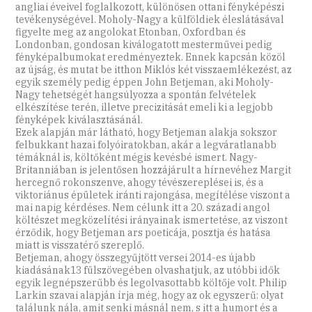
angliai éveivel foglalkozott, különösen ottani fényképészi
tevékenységével. Moholy-Nagy a külföldiek éleslátásával
figyelte meg az angolokat Etonban, Oxfordban és
Londonban, gondosan kiválogatott mesterművei pedig
fényképalbumokat eredményeztek. Ennek kapcsán közöl
az újság, és mutat be itthon Miklós két visszaemlékezést, az
egyik személy pedig éppen John Betjeman, aki Moholy-
Nagy tehetségét hangsúlyozza a spontán felvételek
elkészítése terén, illetve precizitását emeli ki a legjobb
fényképek kiválasztásánál.
Ezek alapján már látható, hogy Betjeman alakja sokszor
felbukkant hazai folyóiratokban, akár a legváratlanabb
témáknál is, költőként mégis kevésbé ismert. Nagy-
Britanniában is jelentősen hozzájárult a hírnevéhez Margit
hercegnő rokonszenve, ahogy tévészereplései is, és a
viktoriánus épületek iránti rajongása, megítélése viszont a
mai napig kérdéses. Nem célunk itt a 20. századi angol
költészet megközelítési irányainak ismertetése, az viszont
érződik, hogy Betjeman ars poeticája, posztja és hatása
miatt is visszatérő szereplő.
Betjeman, ahogy összegyűjtött versei 2014-es újabb
kiadásának13 fülszövegében olvashatjuk, az utóbbi idők
egyik legnépszerűbb és legolvasottabb költője volt. Philip
Larkin szavai alapján írja még, hogy az ok egyszerű: olyat
találunk nála, amit senki másnál nem, s itt a humort és a