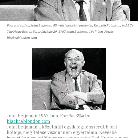
Poet and author, John Betjeman (R) with television presenter, Kenneth Robinson, in ABC's
The Magic Box on Saturday, July 29, 1967.John Betjeman 1967-ben. Forrás:
blackcablondon.com
John Betjeman 1967-ben. Forr%c3%a1s:
blackcablondon.com
John Betjeman a közelmúlt egyik legnépszerűbb brit
költője, megítélése viszont nem egyértelmű. Kevésbé
ismert és olvasott Magyarországon, mint Ted Hughes, neve