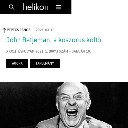
PIPICS JÁNOS
2021
.
03
.
10
.
John Betjeman, a koszorús költő
XXXII. ÉVFOLYAM 2021. 1. (807.) SZÁM – JANUÁR 10.
AGORA
TANULMÁNY