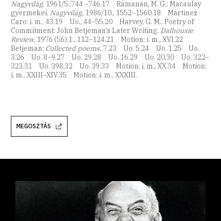
Nagyvilág
, 1961/5.,744 –746.17 Rámanan, M. G.: Macaulay
gyermekei.
Nagyvilág,
1986/10., 1552–1560.18 Martinez-
Caro: i. m., 43.19 Uo., 44–55.20 Harvey, G. M.: Poetry of
Commitment: John Betjeman’s Later Writing.
Dalhousie
Review
, 1976 (56):1., 112–124.21 Motion: i. m., XVI.22
Betjeman:
Collected poems,
7.23 Uo. 5.24 Uo. 1.25 Uo.
3.26 Uo. 8–9.27 Uo. 29.28 Uo. 16.29 Uo. 20.30 Uo. 322–
323.31 Uo. 398.32 Uo. 39.33 Motion: i. m., XX.34 Motion:
i. m., XXIII–XIV.35 Motion: i. m., XXXIII.
MEGOSZTÁS