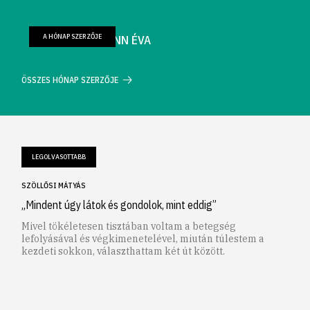
A HÓNAP SZERZŐJE
FARKAS WELLMANN ÉVA
ÖSSZES HÓNAP SZERZŐJE
LEGOLVASOTTABB
SZÖLLŐSI MÁTYÁS
„Mindent úgy látok és gondolok, mint eddig”
Mivel tökéletesen tisztában voltam a betegség
lefolyásával és végkimenetelével, miután túlestem a
kezdeti sokkon, választhattam két út között.