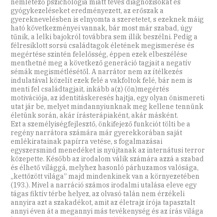
nemlétező pszichológia miatt téves diagnózisokat és
gyógykezeléseket eredményezett, az erőszak a
gyereknevelésben is elnyomta a szeretetet, s ezeknek máig
ható következményei vannak, bár most már szabad, úgy
tűnik, a lelki bajokról továbbra sem illik beszélni. Pedig a
félresiklott sorsú családtagok életének megismerése és
megértése szintén felelősség, éppen ezek elbeszélése
menthetné meg a következő generáció tagjait a negatív
sémák megismétlésétől. A narrátor nem az ítélkezés
indulatával közelít ezek felé a vakfoltok felé, bár nem is
menti fel családtagjait, inkább a(z) (ön)megértés
motivációja, az identitáskeresés hajtja, egy olyan önismereti
utat jár be, melyet mindannyiunknak meg kellene tennünk
életünk során, akár írásterápiaként, akár másként.
Ezt a személyiségfejlesztő, önkifejező funkciót tölti be a
regény narrátora számára már gyerekkorában saját
emlékiratainak papírra vetése, s fogalmazásai
egyszersmind menedéket is nyújtanak az internátusi terror
közepette. Később az irodalom válik számára azzá a szabad
és élhető világgá, melyhez hasonló párhuzamos valósága,
„kettőzött világa” majd mindenkinek van a környezetében
(193.). Mivel a narráció számos irodalmi utalása eleve egy
tágas fiktív térbe helyez, az olvasó talán nem érzékeli
annyira azt a szakadékot, amit az életrajz írója tapasztalt
annyi éven át a megannyi más tevékenység és az írás világa