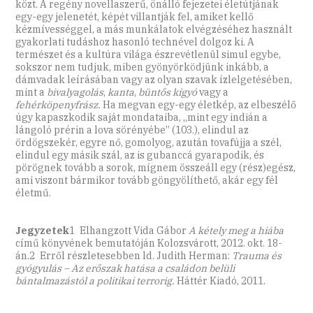
közt. A regény novellaszerű, önálló fejezetei életútjának
egy-egy jelenetét, képét villantják fel, amiket kellő
kézmívességgel, a más munkálatok elvégzéséhez használt
gyakorlati tudáshoz hasonló technével dolgoz ki. A
természet és a kultúra világa észrevétlenül simul egybe,
sokszor nem tudjuk, miben gyönyörködjünk inkább, a
dámvadak leírásában vagy az olyan szavak ízlelgetésében,
mint a
bivalyagolás
,
kanta
,
büntős kígyó
vagy a
fehérköpenyfrász.
Ha megvan egy-egy életkép, az elbeszélő
úgy kapaszkodik saját mondataiba, „mint egy indián a
lángoló prérin a lova sörényébe” (103.), elindul az
ördögszekér, egyre nő, gomolyog, azután tovafújja a szél,
elindul egy másik szál, az is gubanccá gyarapodik, és
pörögnek tovább a sorok, mígnem összeáll egy (rész)egész,
ami viszont bármikor tovább göngyölíthető, akár egy fél
életmű.
Jegyzetek
1 Elhangzott Vida Gábor
A kétely meg a hiába
című könyvének bemutatóján Kolozsvárott, 2012. okt. 18-
án.2 Erről részletesebben ld. Judith Herman:
Trauma és
gyógyulás – Az erőszak hatása a családon belüli
bántalmazástól a politikai terrorig.
Háttér Kiadó, 2011.