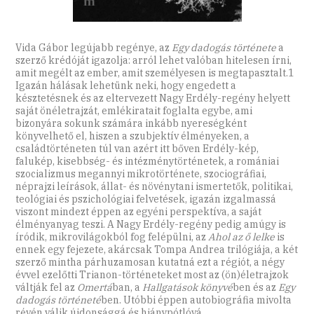
Vida Gábor legújabb regénye, az
Egy dadogás története
a
szerző krédóját igazolja: arról lehet valóban hitelesen írni,
amit megélt az ember, amit személyesen is megtapasztalt.1
Igazán hálásak lehetünk neki, hogy engedett a
késztetésnek és az eltervezett Nagy Erdély-regény helyett
saját önéletrajzát, emlékiratait foglalta egybe, ami
bizonyára sokunk számára inkább nyereségként
könyvelhető el, hiszen a szubjektív élményeken, a
családtörténeten túl van azért itt bőven Erdély-kép,
falukép, kisebbség- és intézménytörténetek, a romániai
szocializmus megannyi mikrotörténete, szociográfiai,
néprajzi leírások, állat- és növénytani ismertetők, politikai,
teológiai és pszichológiai felvetések, igazán izgalmassá
viszont mindezt éppen az egyéni perspektíva, a saját
élményanyag teszi. A Nagy Erdély-regény pedig amúgy is
íródik, mikrovilágokból fog felépülni, az
Ahol az ő lelke
is
ennek egy fejezete, akárcsak Tompa Andrea trilógiája, a két
szerző mintha párhuzamosan kutatná ezt a régiót, a négy
évvel ezelőtti Trianon-történeteket most az (ön)életrajzok
váltják fel az
Omertá
ban, a
Hallgatások könyvé
ben és az
Egy
dadogás történeté
ben. Utóbbi éppen autobiográfia mivolta
révén válik újdonsággá és hiánypótlóvá.