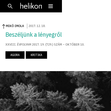
MIKÓ IMOLA
2017
.
12
.
18
.
Beszéljünk a lényegről
XXVIII. ÉVFOLYAM 2017. 19. (729.) SZÁM – OKTÓBER 10.
AGORA
KRITIKA