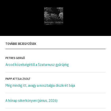
TOVÁBBI BEJEGYZÉSEK
PETRES GERGŐ
Arcod közelségétől a Szaturnusz gyűrűjéig
PAPP ATTILA ZSOLT
Még mindig itt, avagy a nosztalgia diszkrét bája
A hónap sikerkönyvei (június, 2026)