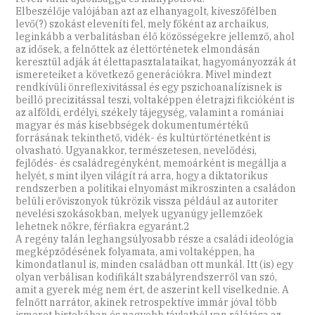
Elbeszélője valójában azt az elhanyagolt, kiveszőfélben
levő(?) szokást eleveníti fel, mely főként az archaikus,
leginkább a verbalitásban élő közösségekre jellemző, ahol
az idősek, a felnőttek az élettörténetek elmondásán
keresztül adják át élettapasztalataikat, hagyományozzák át
ismereteiket a következő generációkra. Mivel mindezt
rendkívüli önreflexivitással és egy pszichoanalízisnek is
beillő precizitással teszi, voltaképpen életrajzi fikcióként is
az alföldi, erdélyi, székely tájegység, valamint a romániai
magyar és más kisebbségek dokumentumértékű
forrásának tekinthető, vidék- és kultúrtörténetként is
olvasható. Ugyanakkor, természetesen, nevelődési,
fejlődés- és családregényként, memoárként is megállja a
helyét, s mint ilyen világít rá arra, hogy a diktatorikus
rendszerben a politikai elnyomást mikroszinten a családon
belüli erőviszonyok tükrözik vissza például az autoriter
nevelési szokásokban, melyek ugyanúgy jellemzőek
lehetnek nőkre, férfiakra egyaránt.2
A regény talán leghangsúlyosabb része a családi ideológia
megképződésének folyamata, ami voltaképpen, ha
kimondatlanul is, minden családban ott munkál. Itt (is) egy
olyan verbálisan kodifikált szabályrendszerről van szó,
amit a gyerek még nem ért, de aszerint kell viselkednie. A
felnőtt narrátor, akinek retrospektíve immár jóval több
ismeret birtokában és nagyobb távlatból van rálátása az