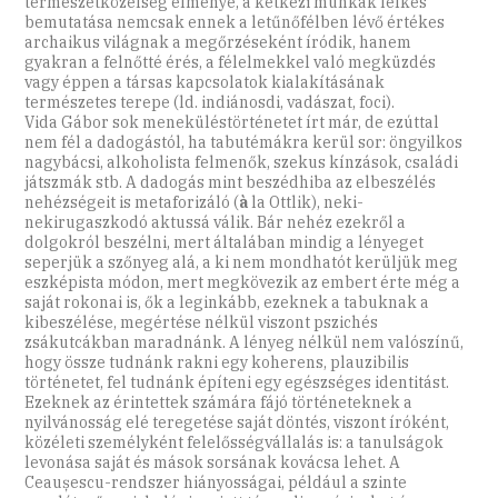
természetközelség élménye, a kétkezi munkák lelkes
bemutatása nemcsak ennek a letűnőfélben lévő értékes
archaikus világnak a megőrzéseként íródik, hanem
gyakran a felnőtté érés, a félelmekkel való megküzdés
vagy éppen a társas kapcsolatok kialakításának
természetes terepe (ld. indiánosdi, vadászat, foci).
Vida Gábor sok meneküléstörténetet írt már, de ezúttal
nem fél a dadogástól, ha tabutémákra kerül sor: öngyilkos
nagybácsi, alkoholista felmenők, szekus kínzások, családi
játszmák stb. A dadogás mint beszédhiba az elbeszélés
nehézségeit is metaforizáló (
à
la Ottlik), neki-
nekirugaszkodó aktussá válik. Bár nehéz ezekről a
dolgokról beszélni, mert általában mindig a lényeget
seperjük a szőnyeg alá, a ki nem mondhatót kerüljük meg
eszképista módon, mert megkövezik az embert érte még a
saját rokonai is, ők a leginkább, ezeknek a tabuknak a
kibeszélése, megértése nélkül viszont pszichés
zsákutcákban maradnánk. A lényeg nélkül nem valószínű,
hogy össze tudnánk rakni egy koherens, plauzibilis
történetet, fel tudnánk építeni egy egészséges identitást.
Ezeknek az érintettek számára fájó történeteknek a
nyilvánosság elé teregetése saját döntés, viszont íróként,
közéleti személyként felelősségvállalás is: a tanulságok
levonása saját és mások sorsának kovácsa lehet. A
Ceaușescu-rendszer hiányosságai, például a szinte