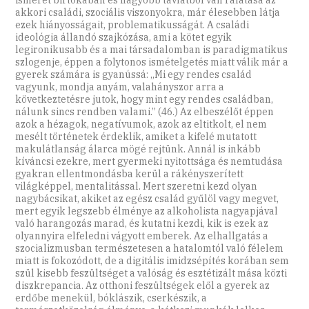
akkori családi, szociális viszonyokra, már élesebben látja
ezek hiányosságait, problematikusságát. A családi
ideológia állandó szajkózása, ami a kötet egyik
legironikusabb és a mai társadalomban is paradigmatikus
szlogenje, éppen a folytonos ismételgetés miatt válik már a
gyerek számára is gyanússá: „Mi egy rendes család
vagyunk, mondja anyám, valahányszor arra a
következtetésre jutok, hogy mint egy rendes családban,
nálunk sincs rendben valami.” (46.) Az elbeszélőt éppen
azok a hézagok, negatívumok, azok az eltitkolt, el nem
mesélt történetek érdeklik, amiket a kifelé mutatott
makulátlanság álarca mögé rejtünk. Annál is inkább
kíváncsi ezekre, mert gyermeki nyitottsága és nemtudása
gyakran ellentmondásba kerül a rákényszerített
világképpel, mentalitással. Mert szeretni kezd olyan
nagybácsikat, akiket az egész család gyűlöl vagy megvet,
mert egyik legszebb élménye az alkoholista nagyapjával
való harangozás marad, és kutatni kezdi, kik is ezek az
olyannyira elfeledni vágyott emberek. Az elhallgatás a
szocializmusban természetesen a hatalomtól való félelem
miatt is fokozódott, de a digitális imidzsépítés korában sem
szül kisebb feszültséget a valóság és esztétizált mása közti
diszkrepancia. Az otthoni feszültségek elől a gyerek az
erdőbe menekül, bóklászik, cserkészik, a