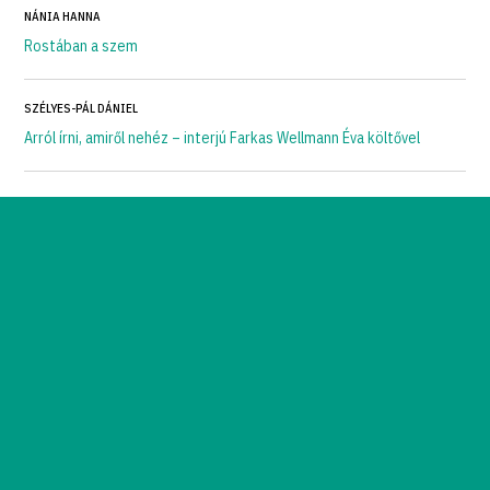
NÁNIA HANNA
Rostában a szem
SZÉLYES-PÁL DÁNIEL
Arról írni, amiről nehéz – interjú Farkas Wellmann Éva költővel