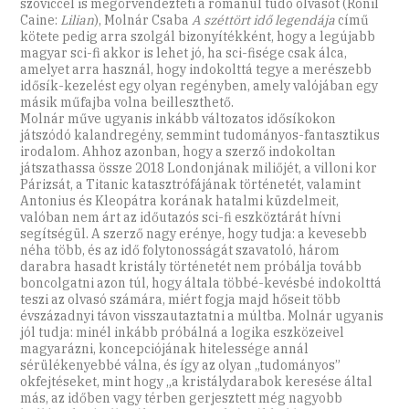
szóviccel is megörvendezteti a románul tudó olvasót (Ronil
Caine:
Lilian
), Molnár Csaba
A széttört idő legendája
című
kötete pedig arra szolgál bizonyítékként, hogy a legújabb
magyar sci-fi akkor is lehet jó, ha sci-fisége csak álca,
amelyet arra használ, hogy indokolttá tegye a merészebb
idősík-kezelést egy olyan regényben, amely valójában egy
másik műfajba volna beilleszthető.
Molnár műve ugyanis inkább változatos idősíkokon
játszódó kalandregény, semmint tudományos-fantasztikus
irodalom. Ahhoz azonban, hogy a szerző indokoltan
játszathassa össze 2018 Londonjának miliőjét, a villoni kor
Párizsát, a Titanic katasztrófájának történetét, valamint
Antonius és Kleopátra korának hatalmi küzdelmeit,
valóban nem árt az időutazós sci-fi eszköztárát hívni
segítségül. A szerző nagy erénye, hogy tudja: a kevesebb
néha több, és az idő folytonosságát szavatoló, három
darabra hasadt kristály történetét nem próbálja tovább
boncolgatni azon túl, hogy általa többé-kevésbé indokolttá
teszi az olvasó számára, miért fogja majd hőseit több
évszázadnyi távon visszautaztatni a múltba. Molnár ugyanis
jól tudja: minél inkább próbálná a logika eszközeivel
magyarázni, koncepciójának hitelessége annál
sérülékenyebbé válna, és így az olyan „tudományos”
okfejtéseket, mint hogy „a kristálydarabok keresése által
más, az időben vagy térben gerjesztett még nagyobb