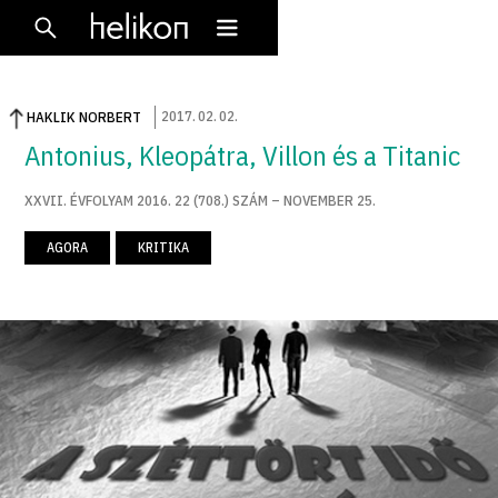
2017
.
02
.
02
.
HAKLIK NORBERT
Antonius, Kleopátra, Villon és a Titanic
XXVII. ÉVFOLYAM 2016. 22 (708.) SZÁM – NOVEMBER 25.
AGORA
KRITIKA