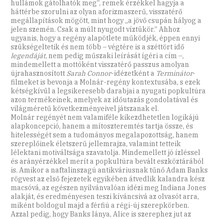
hullámok gátolhatók meg”, remek érzékkel hagyja a
háttérbe szorulni az olyan aforizmaszerű, visszatérő
megállapítások mögött, mint hogy „a jövő csupán hályog a
jelen szemén. Csak a múlt nyugodt víztükör.” Ahhoz
ugyanis, hogy a regény alapötlete működjék, éppen ennyi
szükségeltetik és nem több – végtére is a széttört idő
legendáját
, nem pedig műszaki leírását ígéri a cím –,
mindemellett a mottóként visszatérő passzus amolyan
újrahasznosított
Sarah Connor
-idézetként a
Terminátor
-
filmeket is bevonja a Molnár-regény kontextusába, s ezek
kétségkívül a legsikeresebb darabjai a nyugati popkultúra
azon termékeinek, amelyek az időutazás gondolatával és
világméretű következményeivel játszanak el.
Molnár regényét nem valamiféle kikezdhetetlen logikájú
alapkoncepció, hanem a mítoszteremtés tartja össze, és
hitelességét sem a tudományos megalapozottság, hanem
szereplőinek életszerű jellemrajza, valamint tetteik
lélektani motiváltsága szavatolja. Mindemellett jó ízléssel
és arányérzékkel merít a popkultúra bevált eszköztárából
is. Amikor a naftalinszagú antikváriusnak tűnő Adam Banks
rögvest az első fejezetek egyikében átvedlik kalandra kész
macsóvá, az egészen nyilvánvalóan idézi meg Indiana Jones
alakját, és eredményesen teszi kíváncsivá az olvasót arra,
miként boldogul majd a férfiú a régi-új szerepkörben.
Azzal pedig, hogy Banks lánya, Alice is szerephez jut az