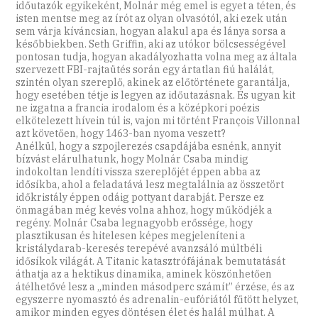
időutazók egyikeként, Molnár még emel is egyet a téten, és
isten mentse meg az írót az olyan olvasótól, aki ezek után
sem várja kíváncsian, hogyan alakul apa és lánya sorsa a
későbbiekben. Seth Griffin, aki az utókor bölcsességével
pontosan tudja, hogyan akadályozhatta volna meg az általa
szervezett FBI-rajtaütés során egy ártatlan fiú halálát,
szintén olyan szereplő, akinek az előtörténete garantálja,
hogy esetében tétje is legyen az időutazásnak. És ugyan kit
ne izgatna a francia irodalom és a középkori poézis
elkötelezett hívein túl is, vajon mi történt François Villonnal
azt követően, hogy 1463-ban nyoma veszett?
Anélkül, hogy a szpojlerezés csapdájába esnénk, annyit
bízvást elárulhatunk, hogy Molnár Csaba mindig
indokoltan lendíti vissza szereplőjét éppen abba az
idősíkba, ahol a feladatává lesz megtalálnia az összetört
időkristály éppen odáig pottyant darabját. Persze ez
önmagában még kevés volna ahhoz, hogy működjék a
regény. Molnár Csaba legnagyobb erőssége, hogy
plasztikusan és hitelesen képes megjeleníteni a
kristálydarab-keresés terepévé avanzsáló múltbéli
idősíkok világát. A Titanic katasztrófájának bemutatását
áthatja az a hektikus dinamika, aminek köszönhetően
átélhetővé lesz a „minden másodperc számít” érzése, és az
egyszerre nyomasztó és adrenalin-eufóriától fűtött helyzet,
amikor minden egyes döntésen élet és halál múlhat. A