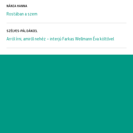
NÁNIA HANNA
Rostában a szem
SZÉLYES-PÁL DÁNIEL
Arról írni, amiről nehéz – interjú Farkas Wellmann Éva költővel