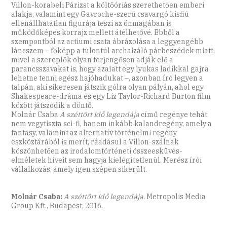
Villon-korabeli Párizst a költőóriás szerethetően emberi
alakja, valamint egy Gavroche-szerű csavargó kisfiú
ellenállhatatlan figurája teszi az önmagában is
működőképes korrajz mellett átélhetővé. Ebből a
szempontból az actiumi csata ábrázolása a leggyengébb
láncszem – főképp a túlontúl archaizáló párbeszédek miatt,
mivel a szereplők olyan terjengősen adják elő a
parancsszavakat is, hogy azalatt egy lyukas ladikkal gajra
lehetne tenni egész hajóhadukat –, azonban író legyen a
talpán, aki sikeresen játszik gólra olyan pályán, ahol egy
Shakespeare-dráma és egy Liz Taylor-Richard Burton film
között játszódik a döntő.
Molnár Csaba
A széttört idő legendája
című regénye tehát
nem vegytiszta sci-fi, hanem inkább kalandregény, amely a
fantasy, valamint az alternatív történelmi regény
eszköztárából is merít, ráadásul a Villon-szálnak
köszönhetően az irodalomtörténeti összeesküvés-
elméletek híveit sem hagyja kielégítetlenül. Merész írói
vállalkozás, amely igen szépen sikerült.
Molnár Csaba:
A széttört idő legendája
. Metropolis Media
Group Kft., Budapest, 2016.