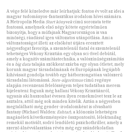
A vége felé közeledve már leírhatjuk: fontos év volt az idei a
magyar tudományos-fantasztikus irodalom hívei számára.
A Metropolis Media
Start könyvek
című sorozata tette
fontossá, amelynek első négy kötete egyértelműen
bizonyítja, hogy a műfajnak Magyarországon is van
minőségi, ráadásul igen változatos utánpótlása. Ami a
változatosságot illeti: az elsőként útjára eresztett
négyesfogat favoritja, a szemtelenül fiatal és szemtelenül
tehetséges Vékony Krisztián egy olyan sci-fivel debütál,
amely a kognitív számítástechnika, a valószínűségszámítás
és a
big data
talaján szökkent szárba egy olyan ötletet, mely
korunk magyar társadalmának és Európájának legújabb
kihívásait gondolja tovább egy hátborzongatóan valószerű
társadalmi látomássá.
Sors-algoritmus
című regénye
alapján recenzensi felelősségem teljes tudatában merem
kijelenteni: fogunk még hallani Vékony Krisztiánról,
ugyanis aki huszonhat évesen ilyen remekművet tesz le az
asztalra, attól még sok minden kitelik. Aztán a négyesben
megtalálható még gender-irodalomként is olvasható
fantasy (Michael Walden:
Eshtar
), a klónozás lehetséges
magánéleti következményeire összpontosító, lélektanilag
remekül motivált, sodró lendületű pszichothriller, amely a
szerző álnévválasztása révén még egy szándékolatlan