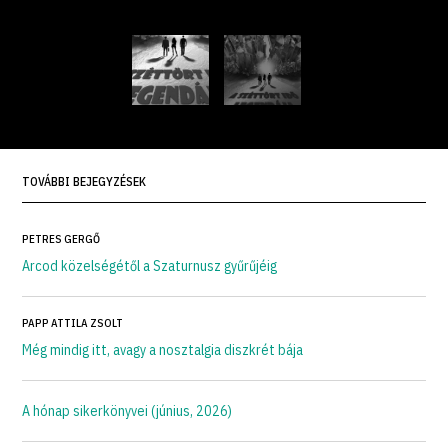
TOVÁBBI BEJEGYZÉSEK
PETRES GERGŐ
Arcod közelségétől a Szaturnusz gyűrűjéig
PAPP ATTILA ZSOLT
Még mindig itt, avagy a nosztalgia diszkrét bája
A hónap sikerkönyvei (június, 2026)