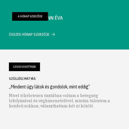
A HÓNAP SZERZŐJE
FARKAS WELLMANN ÉVA
ÖSSZES HÓNAP SZERZŐJE
LEGOLVASOTTABB
SZÖLLŐSI MÁTYÁS
„Mindent úgy látok és gondolok, mint eddig”
Mivel tökéletesen tisztában voltam a betegség
lefolyásával és végkimenetelével, miután túlestem a
kezdeti sokkon, választhattam két út között.