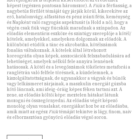
képest (egészen pontosan háromszor). A
Fiúk
a férfiasság, a
nagybetűs férfilét témáját úgy járják körül, kikerekítve az
erő, hatalomvágy, alfastátus és pénz iránti fétis, keménység
és Napként való ragyogás aspektusát (a Hold a nő), hogy a
végén csak fiúk vagy fiúcskák maradnak a színpadon. Az
előadás elementáris eszköze és szintúgy szereplője a kötél/
kötelek, amelyekkel, amelyeken dolgoznak az előadók. A
különböző etűdök a tánc és akrobatika, kötélszámok
fonalán váltakoznak. A kötelek által létrehozott
koreográfia olyan képek, asszociációk felszabadulására ad
lehetőséget, amelyek nélkül fele annyira lennének
hatásosak. A kötél és a levegőszámok tökéletes metaforái a
ranglétrán való felfele törésnek, a küzdelemnek, a
kiszolgáltatottságnak, de ugyanakkor a vágyak és bűnök
vagy lelkiismeret zárjainak, a maszkulin energiát gúzsba
kötő láncnak, ami ideig-óráig képes féken tartani azt. A
zene, az előadás költői képe: meztelen hátakat látunk
mozogni és összegörnyedni. Az előadás végét képező
monológ olyan vonalakat, energiákat hoz be az előadásba,
amik miatt az egész
Fiúk
témáját tekintve is lágy, finom, naiv
és elborzasztóan gyönyörű előadás végső soron.