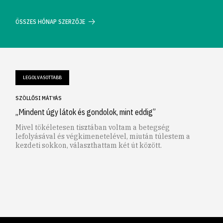
ÖSSZES HÓNAP SZERZŐJE
LEGOLVASOTTABB
SZÖLLŐSI MÁTYÁS
„Mindent úgy látok és gondolok, mint eddig”
Mivel tökéletesen tisztában voltam a betegség
lefolyásával és végkimenetelével, miután túlestem a
kezdeti sokkon, választhattam két út között.
1
2
3
4
5
6