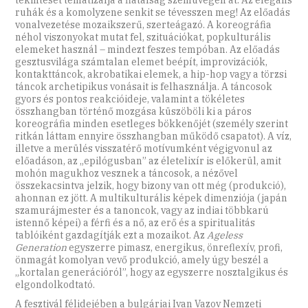
ruhák és a komolyzene senkit se tévesszen meg! Az előadás
vonalvezetése mozaikszerű, szerteágazó. A koreográfia
néhol viszonyokat mutat fel, szituációkat, popkulturális
elemeket használ – mindezt feszes tempóban. Az előadás
gesztusvilága számtalan elemet beépít, improvizációk,
kontakttáncok, akrobatikai elemek, a hip-hop vagy a törzsi
táncok archetipikus vonásait is felhasználja. A táncosok
gyors és pontos reakcióideje, valamint a tökéletes
összhangban történő mozgása küszöböli ki a páros
koreográfia minden esetleges bökkenőjét (személy szerint
ritkán láttam ennyire összhangban működő csapatot). A víz,
illetve a merülés visszatérő motívumként végigvonul az
előadáson, az „epilógusban” az életelixír is előkerül, amit
mohón magukhoz vesznek a táncosok, a nézővel
összekacsintva jelzik, hogy bizony van ott még (produkció),
ahonnan ez jött. A multikulturális képek dimenziója (japán
szamurájmester és a tanoncok, vagy az indiai többkarú
istennő képei) a férfi és a nő, az erő és a spiritualitás
tablóiként gazdagítják ezt a mozaikot. Az
Ageless
Generation
egyszerre pimasz, energikus, önreflexív, profi,
önmagát komolyan vevő produkció, amely úgy beszél a
„kortalan generációról”, hogy az egyszerre nosztalgikus és
elgondolkodtató.
A fesztivál félidejében a bulgáriai Ivan Vazov Nemzeti