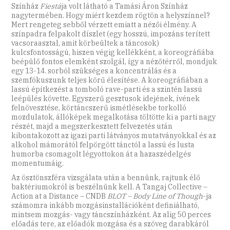
Színház
Fiestá
ja volt látható a Tamási Áron Színház
nagytermében. Hogy miért kezdem rögtön a helyszínnel?
Mert rengeteg sebből vérzett emiatt a nézői élmény. A
színpadra felpakolt díszlet (egy hosszú, impozáns terített
vacsoraasztal, amit körbeültek a táncosok)
kulcsfontosságú, hiszen végig kellékként, a koreográfiába
beépülő fontos elemként szolgál, így a nézőtérről, mondjuk
egy 13-14. sorból szükséges a koncentrálás és a
szemfókuszunk teljes körű élesítése. A koreográfiában a
lassú építkezést a tomboló rave-parti és a szintén lassú
leépülés követte. Egyszerű gesztusok idejének, ívének
felnövesztése, körtáncszerű ismétlésekbe torkolló
mozdulatok, állóképek megalkotása töltötte ki a parti nagy
részét, majd a megszerkesztett felvezetés után
kibontakozott az igazi parti látványos mutatványokkal és az
alkohol mámorától felpörgött tánctól a lassú és lusta
humorba csomagolt légyottokon át a hazaszédelgés
momentumáig.
Az ösztönszféra vizsgálata után a bennünk, rajtunk élő
baktériumokról is beszélnünk kell. A Tangaj Collective –
Action at a Distance – CNDB
BLOT – Body Line of Though
-ja
számomra inkább mozgásinstallációként definiálható,
mintsem mozgás- vagy táncszínházként. Az alig 50 perces
előadás tere, az előadók mozgása és a szöveg darabkáról