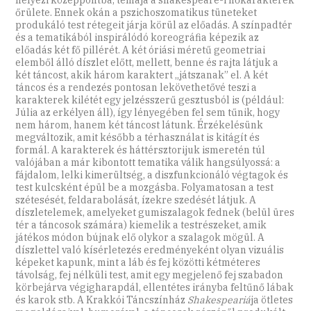
őrülete. Ennek okán a pszichoszomatikus tüneteket
produkáló test rétegeit járja körül az előadás. A színpadtér
és a tematikából inspirálódó koreográfia képezik az
előadás két fő pillérét. A két óriási méretű geometriai
elemből álló díszlet előtt, mellett, benne és rajta látjuk a
két táncost, akik három karaktert „játszanak” el. A két
táncos és a rendezés pontosan lekövethetővé teszi a
karakterek kilétét egy jelzésszerű gesztusból is (például:
Júlia az erkélyen áll), így lényegében fel sem tűnik, hogy
nem három, hanem két táncost látunk. Érzékelésünk
megváltozik, amit később a térhasználat is kitágít és
formál. A karakterek és háttérsztorijuk ismeretén túl
valójában a már kibontott tematika válik hangsúlyossá: a
fájdalom, lelki kimerültség, a diszfunkcionáló végtagok és
test kulcsként épül be a mozgásba. Folyamatosan a test
szétesését, feldarabolását, ízekre szedését látjuk. A
díszletelemek, amelyeket gumiszalagok fednek (belül üres
tér a táncosok számára) kiemelik a testrészeket, amik
játékos módon bújnak elő olykor a szalagok mögül. A
díszlettel való kísérletezés eredményeként olyan vizuális
képeket kapunk, mint a láb és fej közötti kétméteres
távolság, fej nélküli test, amit egy megjelenő fej szabadon
körbejárva végigharapdál, ellentétes irányba feltűnő lábak
és karok stb. A Krakkói Táncszínház
Shakespeariá
ja ötletes