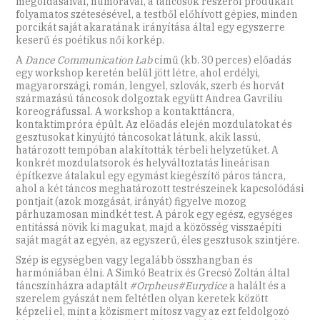
megoldásaival, humorával, a táncosok részéről produkált
folyamatos szétesésével, a testből előhívott gépies, minden
porcikát saját akaratának irányítása által egy egyszerre
keserű és poétikus női korkép.
A
Dance Communication Lab
című (kb. 30 perces) előadás
egy workshop keretén belül jött létre, ahol erdélyi,
magyarországi, román, lengyel, szlovák, szerb és horvát
származású táncosok dolgoztak együtt Andrea Gavriliu
koreográfussal. A workshop a kontakttáncra,
kontaktimpróra épült. Az előadás elején mozdulatokat és
gesztusokat kinyújtó táncosokat látunk, akik lassú,
határozott tempóban alakították térbeli helyzetüket. A
konkrét mozdulatsorok és helyváltoztatás lineárisan
építkezve átalakul egy egymást kiegészítő páros táncra,
ahol a két táncos meghatározott testrészeinek kapcsolódási
pontjait (azok mozgását, irányát) figyelve mozog
párhuzamosan mindkét test. A párok egy egész, egységes
entitássá növik ki magukat, majd a közösség visszaépíti
saját magát az egyén, az egyszerű, éles gesztusok szintjére.
Szép is egységben vagy legalább összhangban és
harmóniában élni. A Simkó Beatrix és Grecsó Zoltán által
táncszínházra adaptált
#Orpheus#Eurydice
a halált és a
szerelem gyászát nem feltétlen olyan keretek között
képzeli el, mint a közismert mítosz vagy az ezt feldolgozó