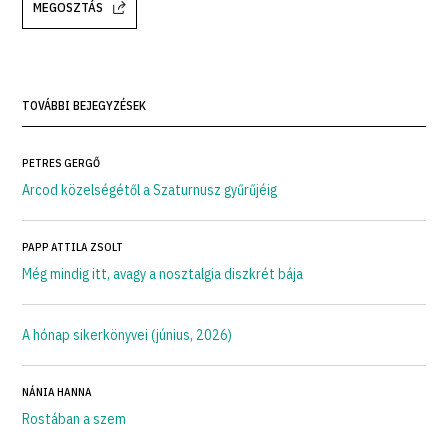
MEGOSZTÁS
TOVÁBBI BEJEGYZÉSEK
PETRES GERGŐ
Arcod közelségétől a Szaturnusz gyűrűjéig
PAPP ATTILA ZSOLT
Még mindig itt, avagy a nosztalgia diszkrét bája
A hónap sikerkönyvei (június, 2026)
NÁNIA HANNA
Rostában a szem