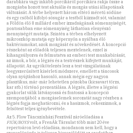
darabkára vagy inkább porcikáról porcikára rakja össze a
mozgásba hozott test aktuális és mozgás utáni állapotának
változását. A térbe helyezett három eltérő méretű sódűne
és egy csőből kifolyó sósugár a testből kiizzadt sót, valamint
a Földön élő 8 milliárd ember izzadságának sómennyiségét,
pontosabban eme sómennyiség láthatóan elenyésző
mennyiségét mutatja. Szintén a térben elhelyezett
mikroszkóp mutatja egy képernyőn a nyálban élő
baktériumokat, azok mozgását és növekedését. A koncepció
részeként az előadók teljesen meztelenek, ezzel is
kihangsúlyozva és felmutatva az emberi test munkabírását,
az izmok, a bőr, a légzés és a testrészek kifejtett munkáját,
állapotát. Az ugrókötelezés lesz a test vizsgálatának
leegyszerűsített kísérleti módszere, emellett a táncosok
olyan nyújtáshoz hasonló, annak mégis egy nagyon
plasztikus, már-már lehetetlen pózokba (kicsavart törzs,
kar stb.) történő prezentálása. A légzés, illetve a légzési
gyakorlat válik látványossá és fontossá a koncepció
szempontjából: a mozgáselemek sorozatát nagy részben a
légzés fogja meghatározni, és a hasizmok, rekeszizmok, a
felsőtest teljes igénybevétele.
Az 5. Flow Táncszínházi Fesztivál záróelőadása a
FIÚK/BOYS
volt, a FrenÁk Társulat több mint 20 éve
repertoáron levő előadása, mondanom sem kell, hogy a
szereplőgárda is teljesen kicserélődött az eredetihez