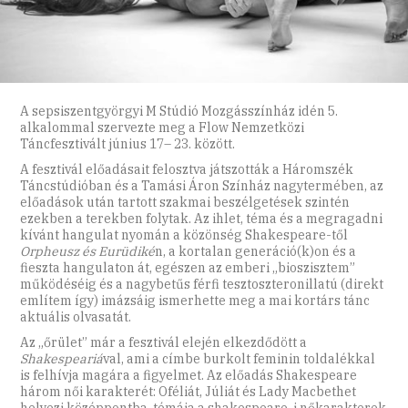
A sepsiszentgyörgyi M Stúdió Mozgásszínház idén 5.
alkalommal szervezte meg a Flow Nemzetközi
Táncfesztivált június 17– 23. között.
A fesztivál előadásait felosztva játszották a Háromszék
Táncstúdióban és a Tamási Áron Színház nagytermében, az
előadások után tartott szakmai beszélgetések szintén
ezekben a terekben folytak. Az ihlet, téma és a megragadni
kívánt hangulat nyomán a közönség Shakespeare-től
Orpheusz és Eurüdiké
n, a kortalan generáció(k)on és a
fieszta hangulaton át, egészen az emberi „bioszisztem”
működéséig és a nagybetűs férfi tesztoszteronillatú (direkt
említem így) imázsáig ismerhette meg a mai kortárs tánc
aktuális olvasatát.
Az „őrület” már a fesztivál elején elkezdődött a
Shakespeariá
val, ami a címbe burkolt feminin toldalékkal
is felhívja magára a figyelmet. Az előadás Shakespeare
három női karakterét: Oféliát, Júliát és Lady Macbethet
helyezi középpontba, témája a shakespeare-i nőkarakterek