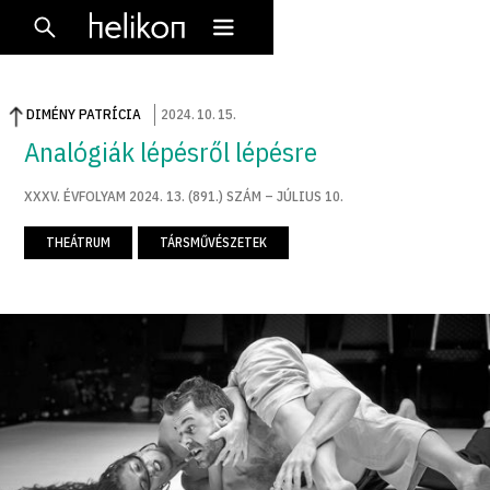
DIMÉNY PATRÍCIA
2024
.
10
.
15
.
Analógiák lépésről lépésre
XXXV. ÉVFOLYAM 2024. 13. (891.) SZÁM – JÚLIUS 10.
THEÁTRUM
TÁRSMŰVÉSZETEK