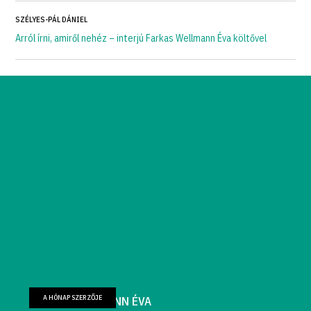
SZÉLYES-PÁL DÁNIEL
Arról írni, amiről nehéz – interjú Farkas Wellmann Éva költővel
A HÓNAP SZERZŐJE
FARKAS WELLMANN ÉVA