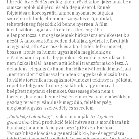
librettó. Az előadás prológjaként rövid klipet játszanak be a
címszereplők idilljéről és elhidegüléséről. Ennek
folytatása a koreográfia, amiben nyomát se látjuk a
szerelmi idillnek, ellenben iszonyatos erő, indulat,
tehetetlenség fejeződik ki benne nyersen. A film
idealisztikusságát a való élet és a koreográfia
ellenpontozza: a mozgáselemek birkózásra emlékeztetik a
nézőt. A táncosok könnyeden dobálják, gyűrik le, fordítják
át egymást, stb. Az erőszak és a bűnhődés, lelkiismeret,
bosszú, irónia és humor úgyszintén megjelenik az
előadásban, és pont a legjobbkor: Euridiké pusztulása itt
nem fizikai halál, hanem attitűdbeli transzformáció lesz. A
dekadens, elegáns és finom Euridiké átváltozik dámává, aki
„nemtörődöm” stílusával mindenkit igyekszik elcsábítani.
Itt váltás történik a mozgásmotívumokat tekintve is, például
repetitív felgyorsuló mozgást látunk, vagy iróniával
beépített néptánci elemeket. Összességében nem a
történet, hanem a benne lévő értelmezési utak emóciókban
gazdag terei nyilvánulnak meg: düh, féltékenység,
megbánás, gyász, szenvedély és szerelem.
„Fiatalság bolondság”
– sokan mondják. Az
Ageless
generation
című produkció felől nézve azt is mondhatnánk:
fiatalság hatalom. A magyarországi Közép-Európai
Táncszínház előadása a generációk ki-, be- és egymásra
tekintését tematizálja a fiatalság szemüvegén át. Az elegáns