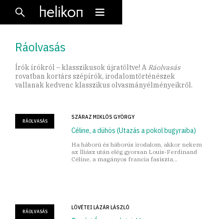
Ráolvasás
Írók írókról – klasszikusok újratöltve! A
Ráolvasás
rovatban kortárs szépírók, irodalomtörténészek
vallanak kedvenc klasszikus olvasmányélményeikről.
SZÁRAZ MIKLÓS GYÖRGY
RÁOLVASÁS
Céline, a dühös (Utazás a pokol bugyraiba)
Ha háború és háborús irodalom, akkor nekem
az Íliász után elég gyorsan Louis-Ferdinand
Céline, a magányos francia fasiszta
következik.
LÖVÉTEI LÁZÁR LÁSZLÓ
RÁOLVASÁS