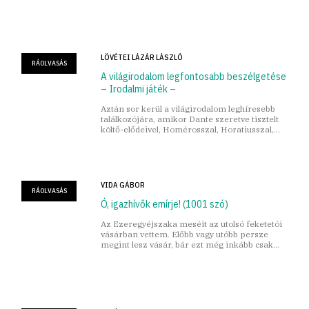
belelapoztam...
LÖVÉTEI LÁZÁR LÁSZLÓ
RÁOLVASÁS
A világirodalom legfontosabb beszélgetése
– Irodalmi játék –
Aztán sor kerül a világirodalom leghíresebb
találkozójára, amikor Dante szeretve tisztelt
költő-elődeivel, Homérosszal, Horatiusszal,
Ovidiusszal...
VIDA GÁBOR
RÁOLVASÁS
Ó, igazhívők emírje! (1001 szó)
Az Ezeregyéjszaka meséit az utolsó feketetói
vásárban vettem. Előbb vagy utóbb persze
megint lesz vásár, bár ezt még inkább csak
reméljük és nem tudjuk.