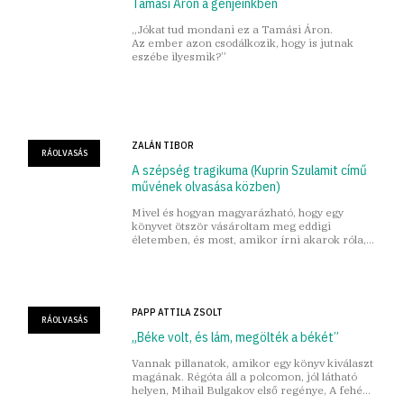
Tamási Áron a génjeinkben
„Jókat tud mondani ez a Tamási Áron.
Az ember azon csodálkozik, hogy is jutnak
eszébe ilyesmik?”
ZALÁN TIBOR
RÁOLVASÁS
A szépség tragikuma (Kuprin Szulamit című
művének olvasása közben)
Mivel és hogyan magyarázható, hogy egy
könyvet ötször vásároltam meg eddigi
életemben, és most, amikor írni akarok róla,
nem találom a könyvespolcomon?
PAPP ATTILA ZSOLT
RÁOLVASÁS
„Béke volt, és lám, megölték a békét”
Vannak pillanatok, amikor egy könyv kiválaszt
magának. Régóta áll a polcomon, jól látható
helyen, Mihail Bulgakov első regénye, A fehér
gárda, időnként szemeztem vele, leemeltem,