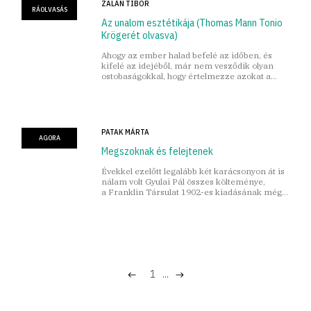
ZALÁN TIBOR
RÁOLVASÁS
Az unalom esztétikája (Thomas Mann Tonio
Krögerét olvasva)
Ahogy az ember halad befelé az időben, és
kifelé az idejéből, már nem vesződik olyan
ostobaságokkal, hogy értelmezze azokat a
ráragadt, makacs mániákat, amelyeket művel,
de nem magyaráz.
PATAK MÁRTA
AGORA
Megszoknak és felejtenek
Évekkel ezelőtt legalább két karácsonyon át is
nálam volt Gyulai Pál összes költeménye,
a Franklin Társulat 1902-es kiadásának még a
szerzői példánya talán.
1
...