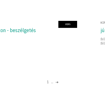
KI
VERS
ton - beszélgetés
jú
fel
fé
1
...