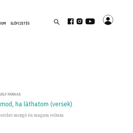
VUM
ELŐFIZETÉS
RÁLY FARKAS
lmod, ha láthatom (versek)
 utolsó mozgó én magam voltam.