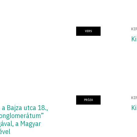
KI
VERS
Ki
KI
PRÓZA
a Bajza utca 18.,
Ki
konglomerátum”
gával, a Magyar
ével