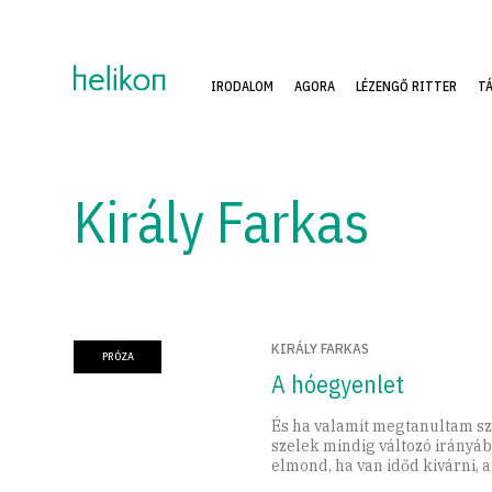
IRODALOM
AGORA
LÉZENGŐ RITTER
T
Király Farkas
KIRÁLY FARKAS
PRÓZA
A hóegyenlet
És ha valamit megtanultam s
szelek mindig változó irányáb
elmond, ha van időd kivárni, a