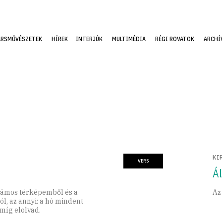
ÁRSMŰVÉSZETEK
HÍREK
INTERJÚK
MULTIMÉDIA
RÉGI ROVATOK
ARCHÍ
KI
VERS
Á
zámos térképemből és a
Az
ól, az annyi: a hó mindent
míg elolvad.‍