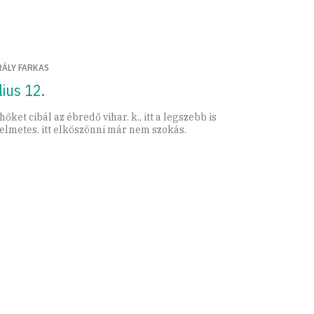
RÁLY FARKAS
lius 12.
hőket cibál az ébredő vihar. k., itt a legszebb is
lelmetes. itt elköszönni már nem szokás.