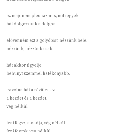
ez majdnem pleonazmus, mit tegyek,
hát dolgozzunk a dolgon.
elővenném ezt a golyóbist. nézzünk bele.
nézzünk, nézzünk csak.
hát akkor figyelje.
behunyt szemmel hatékonyabb.
ez volna hát a révület, ez.
a kezdet és a kezdet.
vég nélkül.
írni fogsz, mondja, vég nélkül.
írni fogtok, vég nélkül.