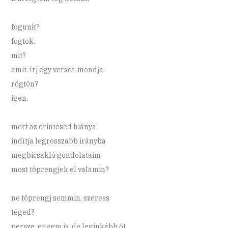
fogunk?
fogtok.
mit?
amit. írj egy verset, mondja.
rögtön?
igen.
mert az érintésed hiánya
indítja legrosszabb irányba
megbicsakló gondolataim
most töprengjek el valamin?
ne töprengj semmin. szeress
téged?
persze, engem is. de leginkább őt,