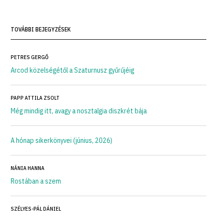
TOVÁBBI BEJEGYZÉSEK
PETRES GERGŐ
Arcod közelségétől a Szaturnusz gyűrűjéig
PAPP ATTILA ZSOLT
Még mindig itt, avagy a nosztalgia diszkrét bája
A hónap sikerkönyvei (június, 2026)
NÁNIA HANNA
Rostában a szem
SZÉLYES-PÁL DÁNIEL