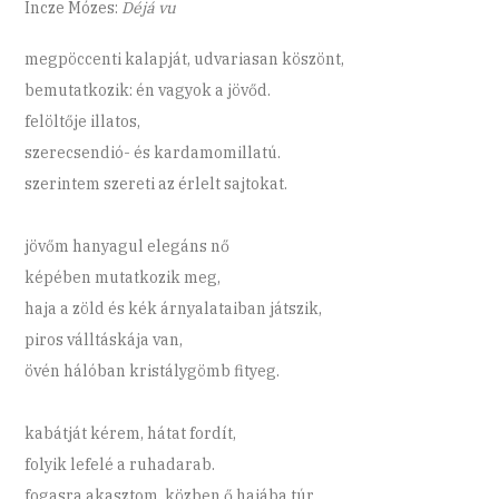
Incze Mózes:
Déjá vu
megpöccenti kalapját, udvariasan köszönt,
bemutatkozik: én vagyok a jövőd.
felöltője illatos,
szerecsendió- és kardamomillatú.
szerintem szereti az érlelt sajtokat.
jövőm hanyagul elegáns nő
képében mutatkozik meg,
haja a zöld és kék árnyalataiban játszik,
piros válltáskája van,
övén hálóban kristálygömb fityeg.
kabátját kérem, hátat fordít,
folyik lefelé a ruhadarab.
fogasra akasztom, közben ő hajába túr.