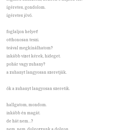
ígéretes, gondolom.
ígéretes jövő.
foglaljon helyet!
otthonosan teszi.
teával megkínálhatom?
inkább vizet kérek, hideget.
pohár vagy zuhany?
a zuhanyt langyosan szeretjük.
ők a zuhanyt langyosan szeretik.
hallgatom, mondom.
inkább én magát.
de hát nem…?
nem, nem. dolgozzunk a dolgon.