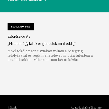
LEGOLVASOTTABB
SZÖLLŐSI MÁTYÁS
„Mindent úgy látok és gondolok, mint eddig”
Mivel tökéletesen tisztában voltam a betegség
lefolyásával és végkimenetelével, miután túlestem a
kezdeti sokkon, választhattam két út között.
1
2
3
4
5
6
Rólunk
Adatvédelmi tájékoztató