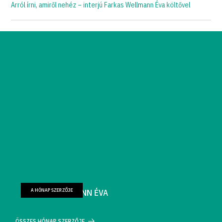
Arról írni, amiről nehéz – interjú Farkas Wellmann Éva költővel
A HÓNAP SZERZŐJE
FARKAS WELLMANN ÉVA
ÖSSZES HÓNAP SZERZŐJE