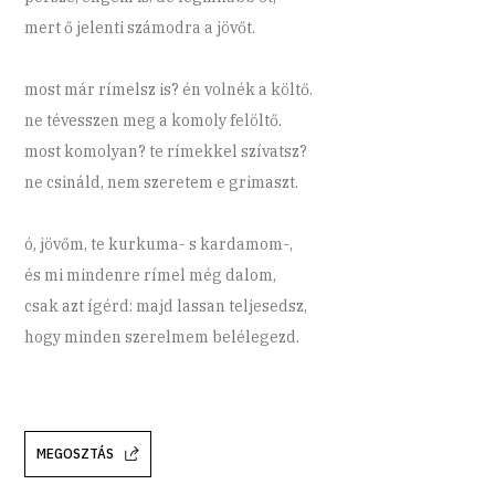
mert ő jelenti számodra a jövőt.
most már rímelsz is? én volnék a költő.
ne tévesszen meg a komoly felöltő.
most komolyan? te rímekkel szívatsz?
ne csináld, nem szeretem e grimaszt.
ó, jövőm, te kurkuma- s kardamom-,
és mi mindenre rímel még dalom,
csak azt ígérd: majd lassan teljesedsz,
hogy minden szerelmem belélegezd.
MEGOSZTÁS