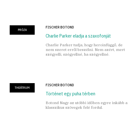
márka.
FISCHER BOTOND
PRÓZA
Charlie Parker eladja a szaxofonját
Charlie Parker tudja, hogy heroinfüggő, de
nem szeret erről beszélni. Nem azért, mert
szégyelli, szégyellné, ha szégyellné.
FISCHER BOTOND
THEÁTRUM
Történet egy puha térben
Botond Nagy az utóbbi időben egyre inkább a
klasszikus szövegek felé fordul.