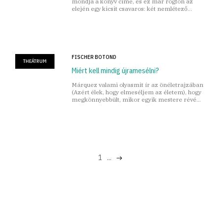
mondja a könyv címe, és ez már rögtön az
elején egy kicsit csavaros: két nemlétező
színpadi műfaj.
FISCHER BOTOND
THEÁTRUM
Miért kell mindig újramesélni?
Márquez valami olyasmit ír az önéletrajzában
(Azért élek, hogy elmeséljem az életem), hogy
megkönnyebbült, mikor egyik mestere révén
felfedezte: az ógörögök az összes fontos
történetet elmesélték.
1
...