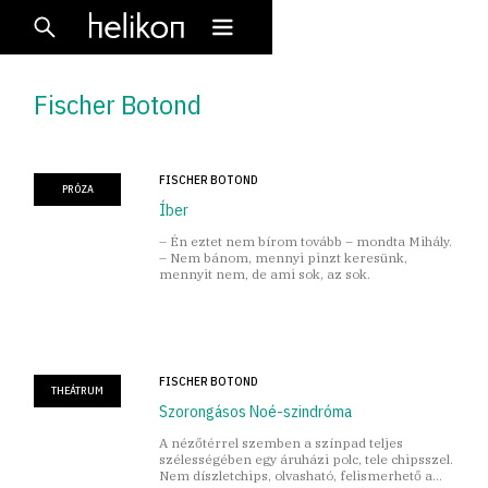
Fischer Botond
FISCHER BOTOND
PRÓZA
Íber
– Én eztet nem bírom tovább – mondta Mihály.
– Nem bánom, mennyi pinzt keresünk,
mennyit nem, de ami sok, az sok.
FISCHER BOTOND
THEÁTRUM
Szorongásos Noé-szindróma
A nézőtérrel szemben a színpad teljes
szélességében egy áruházi polc, tele chipsszel.
Nem díszletchips, olvasható, felismerhető a