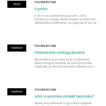
FISCHER BOTOND
PRÓZA
A gomba
a cfr és az u játszott aznap este, a két
kolozsvári csapat, ősellenségek, az ösztönös
elkülönülés továbbélése. ez vagyunk itt mi. ez
meg itt nem mi vagyunk.
FISCHER BOTOND
THEÁTRUM
Félelemleckék, reménygyakorlatok
Nyolcadjára szervezte meg a Kolozsvári
Állami Magyar Színház az Interferenciák
fesztivált, az idei hívószavak a félelem és a
remény voltak.
FISCHER BOTOND
THEÁTRUM
Lehet-e autentikus a kitalált hagyomány?
Mysterium dell’arték s egy fekete daljáték –