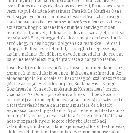
ami annyira jellemző Tompa abszurd-rendezéseire. És
ezért fontos az, hogy az előadás az eredeti, francia szöveget
veszi alapul, és hát a két színész, Patrick Le Mauff és Oana
Pellea gyönyörűen és pontosan teszik élővé ezt a szöveget.
Hatalmasat játszik a román színésznő és a francia színész,
azt érzem, hogy kihasználnak minden, tényleg minden
lehetőséget, amivel játékba lehet hozni a szöveget, mindezt
lenyűgöző könnyedséggel, és akkor még nem beszéltünk
arról, hogy mit és hogyan dolgoznak a testükkel. Például
ahogyan Pellea teste felmutatja a megtört öregasszonyt,
aztán a pillanat töredékére, egyetlen mozdulat idejére egy
balerina testét idézi, majd újra vissza a hanyatló testbe.
Josef Nadj (eredeti nevén Nagy József) már nem táncol, az
Omma
című produkcióban nem láthatjuk a színpadon. Az
előadást nyolc, különféle afrikai országból származó táncos
(Mali, Szenegál, Elefántcsontpart, Burkina Faso, Kongó
Köztársaság, Kongói Demokratikus Köztársaság) testére
vizionálta. Az
Omma
provokatív alkotás. Többek között
provokálja a közönségben lévő (akár látens) rasszizmust és
a test tárgyiasításának automatizmusát is, és a kettőt
egymással összefüggésben is. Nyolc fekete férfitest az üres,
fekete játéktérben, a test esztétikáját és erotikáját játékba
hozó mozgások, nyolc, fekete öltönybe (Josef Nadj
valamikori, mindenkori táncosjelmeze) öltözött testművész,
akik egy adott pillanatban, mintegy ritmushangszerként