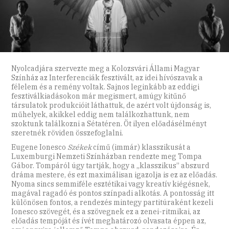
Nyolcadjára szervezte meg a Kolozsvári Állami Magyar
Színház az Interferenciák fesztivált, az idei hívószavak a
félelem és a remény voltak. Sajnos leginkább az eddigi
fesztiválkiadásokon már megismert, amúgy kitűnő
társulatok produkcióit láthattuk, de azért volt újdonság is,
műhelyek, akikkel eddig nem találkozhattunk, nem
szoktunk találkozni a Sétatéren. Öt ilyen előadásélményt
szeretnék röviden összefoglalni.
Eugene Ionesco
Székek
című (immár) klasszikusát a
Luxemburgi Nemzeti Színházban rendezte meg Tompa
Gábor. Tompáról úgy tartják, hogy a „klasszikus” abszurd
dráma mestere, és ezt maximálisan igazolja is ez az előadás.
Nyoma sincs semmiféle esztétikai vagy kreatív kiégésnek,
magával ragadó és pontos színpadi alkotás. A pontosság itt
különösen fontos, a rendezés mintegy partitúraként kezeli
Ionesco szövegét, és a szövegnek ez a zenei-ritmikai, az
előadás tempóját és ívét meghatározó olvasata éppen az,