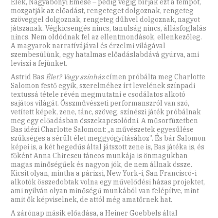
Elek, Nagyabonyi Emese – pedig végig bírják ezt a tempót,
mozgatják az előadást, rengeteget dolgoznak, rengeteg
szöveggel dolgoznak, rengeteg dühvel dolgoznak, nagyot
játszanak. Végkicsengés nincs, tanulság nincs, állásfoglalás
nincs. Nem oldódnak fel az ellentmondások, ellenkezőleg.
A magyarok narratívájával és érzelmi világával
szembesülünk, egy hatalmas előadáslabdává gyúrva, ami
leviszi a fejünket.
Astrid Bas
Élet? Vagy színház
címen próbálta meg Charlotte
Salomon festő egyik, szerelméhez írt levelének színpadi
textussá tétele révén megmutatni e csodálatos alkotó
sajátos világát. Össz­művészeti performanszról van szó,
vetített képek, zene, tánc, szöveg, színészi játék próbálnak
meg egy előadásban összekapcsolódni. A műsorfüzetben
Bas idézi Charlotte Salomont: „a művészetek egyesülése
szükséges a sérült élet meggyógyításához”. És bár Salomon
képei is, a két hegedűs által játszott zene is, Bas játéka is, és
főként Anna Chirescu táncos munkája is önmagukban
magas minőségűek és nagyon jók, de nem állnak össze.
Kicsit olyan, mintha a párizsi, New York-i, San Franciscó-i
alkotók összedobtak volna egy művelődési házas projektet,
ami nyilván olyan minőségű munkából van felépítve, mint
amit ők képviselnek, de attól még amatőrnek hat.
A zárónap másik előadása, a Heiner Goebbels által