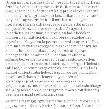
Urbán András előadása,
Az Úr nevében
(Kosztolányi Dezső
Színház, Szabadka) is provokatív, de itt nem áttételes (az
Omma
esetében akár szofisztikált) provokációról van szó,
hanem nyers és agresszív punkesztétikáról, amelyik akkor
is nyers és agresszív, ha ironikus. Urbán a magyar
nyelvterület menekültekkel kapcsolatos, általános és
átlagos közbeszédét teszi színpadra. Az agorát, ami
jelentheti a kiskocsmát, a piacot, a családi ebédeket,
minden olyan szituációt, ahol emberek beszélgetnek
egymással. Kegyetlen képet mutat erről az agoráról. Egy
hatalmas, masszív szöveggé fűzi azokat a mindannyiunk
által hallott mondatokat, amelyek ezen az agorán
elhangzanak a bevándorlók kapcsán, ez ebben a
sűrűségben és mennyiségben pedig ijesztő, kegyetlen,
embertelen, tükrözi és összesűríti ezt a mérget. Mindezt a
vallások, a kereszténység és az iszlám formai-rituális és
eszmei kontextusába helyezi. A szembesítés intenzitását
növelik az Urbánra jellemző nagyon erős, néhol
szélsőséges jelek és jelenetek: a szöveg realista
vulgaritása, a színészek meztelen testének sebezhetősége
stb. A legsokkolóbb jelenet egyértelműen a főtt disznófej
beemelése, majd széttrancsírozása.
Az intenzitás végig ugyanaz marad, sőt néhol fokozódik, a
négy színész – Kucsov Borisz, Mészáros Gábor, Mikes Imre