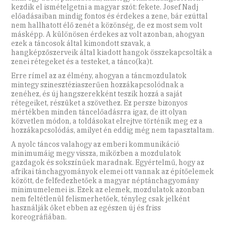
kezdik el ismételgetni a magyar szót: fekete. Josef Nadj
előadásaiban mindig fontos és érdekes a zene, bár ezúttal
nem hallhatott élő zenét a közönség, de ez most sem volt
másképp. A különösen érdekes az volt azonban, ahogyan
ezek a táncosok által kimondott szavak, a
hangképzőszerveik által kiadott hangok összekapcsolták a
zenei rétegeket és a testeket, a tánco(ka)t.
Erre rímel az az élmény, ahogyan a táncmozdulatok
mintegy szinesztéziaszerűen hozzákapcsolódnak a
zenéhez, és új hangszerekként teszik hozzá a saját
rétegeiket, részüket a szövethez. Ez persze bizonyos
mértékben minden táncelőadásrra igaz, de itt olyan
közvetlen módon, a toldásokat elrejtve történik meg ez a
hozzákapcsolódás, amilyet én eddig még nem tapasztaltam.
A nyolc táncos valahogy az emberi kommunikáció
minimumáig megy vissza, miközben a mozdulatok
gazdagok és sokszínűek maradnak. Egyértelmű, hogy az
afrikai tánchagyományok elemei ott vannak az építőelemek
között, de felfedezhetőek a magyar néptánchagyomány
minimumelemei is. Ezek az elemek, mozdulatok azonban
nem feltétlenül felismerhetőek, tényleg csak jelként
használják őket ebben az egészen új és friss
koreográfiában.