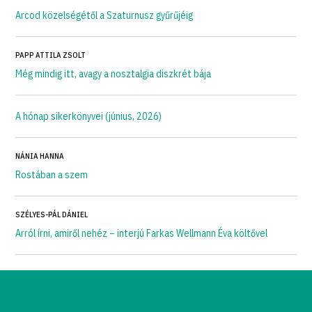
Arcod közelségétől a Szaturnusz gyűrűjéig
PAPP ATTILA ZSOLT
Még mindig itt, avagy a nosztalgia diszkrét bája
A hónap sikerkönyvei (június, 2026)
NÁNIA HANNA
Rostában a szem
SZÉLYES-PÁL DÁNIEL
Arról írni, amiről nehéz – interjú Farkas Wellmann Éva költővel