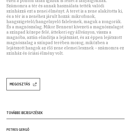
ezen a ponton talán igazuk is lehet a fanyalgóknak.
Számomra a tér és annak használata tették valódi
színházzá ezt a zenei élményt. A teret is a zene alakította ki,
és a tér is a zenéhez járult hozzá: mikrofonok,
hangszigetelő/hangelnyelő falelemek, maguk a zongorák.
És a magnószalag. Mikor Bennent kivezeti a magnószalagot
a színpad közepe felé, áttekeri egy állványon, vissza a
magnóba, aztán elindítja a lejátszást, és az éppen lejátszott
magnószalag a színpad terében mozog, miközben a
lejátszott hangok az élő zene elemei lesznek – számomra ez
színház és óriási élmény volt.
MEGOSZTÁS
TOVÁBBI BEJEGYZÉSEK
PETRES GERGŐ