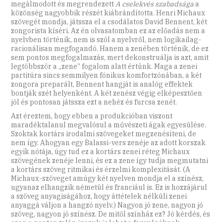
megálmodott és megrendezett
A cselekvés szabadsága
a
közönség nagyobbik részét kiábrándította. Henri Michaux
szövegét mondja, játssza el a csodálatos David Bennent, két
zongorista kíséri. Az én olvasatomban ez az előadás nem a
nyelvben történik, nem is szól a nyelvről, nem logikailag-
racionálisan megfogandó. Hanem a zenében történik, de ez
sem pontos megfogalmazás, mert dekonstruálja is azt, amit
legtöbbször a „zene” fogalom alatt értünk. Maga a zenei
partitúra sincs semmilyen fónikus komfortzónában, a két
zongora preparált, Bennent hangját is analóg effektek
bontják szét helyenként. A két zenész végig elképesztően
jól és pontosan játssza ezt a nehéz és furcsa zenét.
Azt éreztem, hogy ebben a produkcióban viszont
maradéktalanul megvalósul a művészeti ágak egyesülése.
Szoktak kortárs irodalmi szövegeket megzenésíteni, de
nem így. Ahogyan egy Balassi-vers zenéje az adott korszak
egyik nótája, úgy tud ez a kortárs zenei réteg Michaux
szövegének zenéje lenni, és ez a zene így tudja megmutatni
a kortárs szöveg ritmikai és érzelmi komplexitását. (A
Michaux-szöveget amúgy két nyelven mondja el a színész,
ugyanaz elhangzik németül és franciául is. Ez is hozzájárul
a szöveg anyagiságához, hogy áttételek nélküli zenei
anyaggá váljon a hangzó nyelv.) Nagyon jó zene, nagyon jó
szöveg, nagyon jó színész. De mitől színház ez? Jó kérdés, és