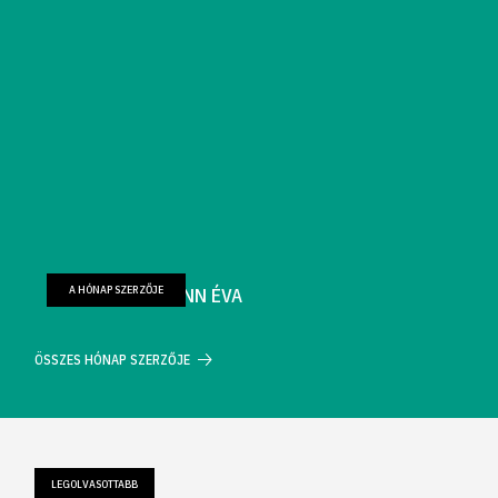
A HÓNAP SZERZŐJE
FARKAS WELLMANN ÉVA
ÖSSZES HÓNAP SZERZŐJE
LEGOLVASOTTABB