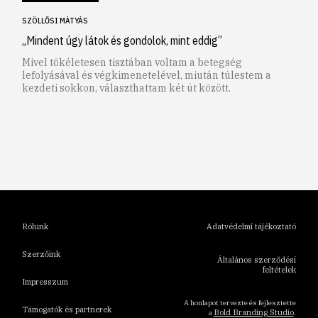
SZÖLLŐSI MÁTYÁS
„Mindent úgy látok és gondolok, mint eddig”
Mivel tökéletesen tisztában voltam a betegség
lefolyásával és végkimenetelével, miután túlestem a
kezdeti sokkon, választhattam két út között.
1
2
3
4
5
6
Rólunk
Adatvédelmi tájékoztató
Szerzőink
Általános szerződési
feltételek
Impresszum
A honlapot tervezte és fejlesztette
Támogatók és partnerek
Bold Branding Studio
a
.