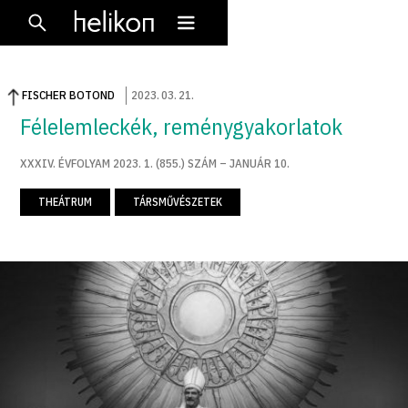
FISCHER BOTOND
2023
.
03
.
21
.
Félelemleckék, reménygyakorlatok
XXXIV. ÉVFOLYAM 2023. 1. (855.) SZÁM – JANUÁR 10.
THEÁTRUM
TÁRSMŰVÉSZETEK