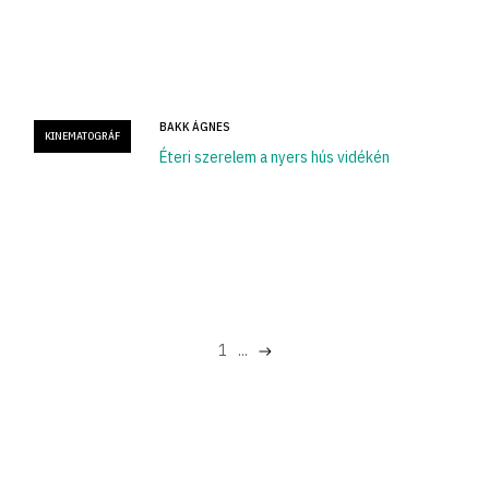
BAKK ÁGNES
KINEMATOGRÁF
Éteri szerelem a nyers hús vidékén
1
...