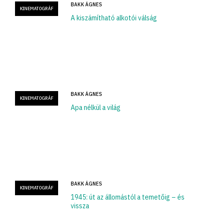
BAKK ÁGNES
KINEMATOGRÁF
A kiszámítható alkotói válság
BAKK ÁGNES
KINEMATOGRÁF
Apa nélkül a világ
BAKK ÁGNES
KINEMATOGRÁF
1945: út az állomástól a temetőig – és
vissza