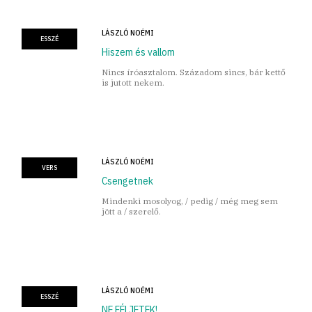
LÁSZLÓ NOÉMI
ESSZÉ
Hiszem és vallom
Nincs íróasztalom. Századom sincs, bár kettő
is jutott nekem.
LÁSZLÓ NOÉMI
VERS
Csengetnek
Mindenki mosolyog, / pedig / még meg sem
jött a / szerelő.
LÁSZLÓ NOÉMI
ESSZÉ
NE FÉLJETEK!