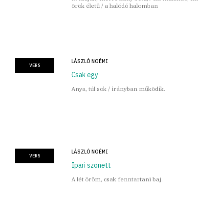
örök életű / a halódó halomban
LÁSZLÓ NOÉMI
VERS
Csak egy
Anya, túl sok / irányban működik.
LÁSZLÓ NOÉMI
VERS
Ipari szonett
A lét öröm, csak fenntartani baj.