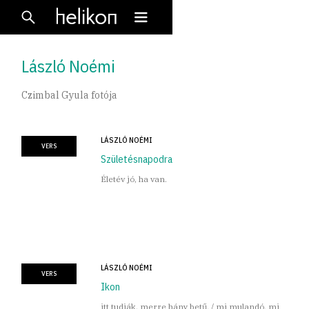
László Noémi
Czimbal Gyula fotója
LÁSZLÓ NOÉMI
VERS
Születésnapodra
Életév jó, ha van.
LÁSZLÓ NOÉMI
VERS
Ikon
itt tudják, merre hány betű, / mi mulandó, mi