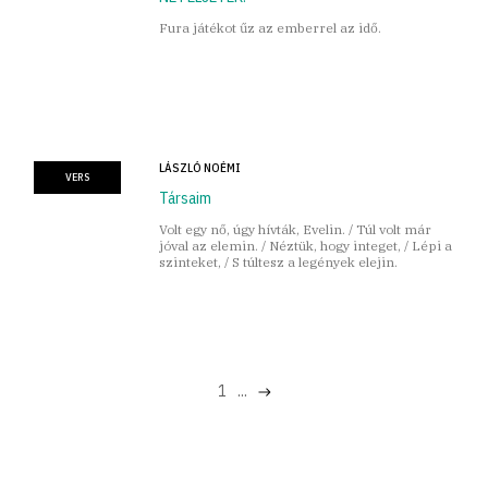
Fura játékot űz az emberrel az idő.
LÁSZLÓ NOÉMI
VERS
Társaim
Volt egy nő, úgy hívták, Evelin. / Túl volt már
jóval az elemin. / Néztük, hogy integet, / Lépi a
szinteket, / S túltesz a legények elejin.
1
...