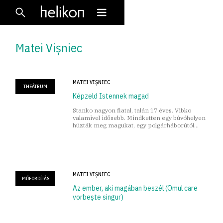
Matei Vișniec
MATEI VIȘNIEC
THEÁTRUM
Képzeld Istennek magad
Stanko nagyon fiatal, talán 17 éves. Vibko
valamivel idősebb. Mindketten egy búvóhelyen
húzták meg magukat, egy polgárháborútól
gyötört városban.
MATEI VIȘNIEC
MŰFORDÍTÁS
Az ember, aki magában beszél (Omul care
vorbeşte singur)