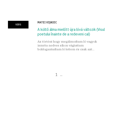
MATEI VIȘNIEC
VERS
A költő álma mielőtt újra lóvá változik (Visul
poetului înainte de a redeveni cal)
Az történt hogy megálmodtam ló vagyok
isméta nedves síkon vágtattam
boldogantudtam ló lettem és csak azt
kívántamhogy ne ébredjek fel soha többé
1
...