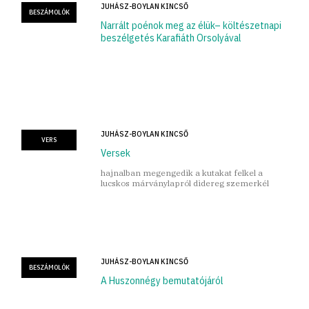
JUHÁSZ-BOYLAN KINCSŐ
BESZÁMOLÓK
Narrált poénok meg az élük– költészetnapi
beszélgetés Karafiáth Orsolyával
JUHÁSZ-BOYLAN KINCSŐ
VERS
Versek
hajnalban megengedik a kutakat felkel a
lucskos márványlapról didereg szemerkél
JUHÁSZ-BOYLAN KINCSŐ
BESZÁMOLÓK
A Huszonnégy bemutatójáról