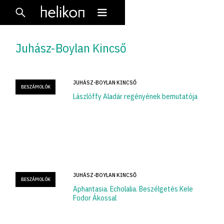
Juhász-Boylan Kincső
JUHÁSZ-BOYLAN KINCSŐ
BESZÁMOLÓK
Lászlóffy Aladár regényének bemutatója
JUHÁSZ-BOYLAN KINCSŐ
BESZÁMOLÓK
Aphantasia. Echolalia. Beszélgetés Kele
Fodor Ákossal