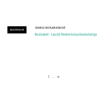
JUHÁSZ-BOYLAN KINCSŐ
BESZÁMOLÓK
Bodzabél - László Noémi könyvbemutatója
1
...