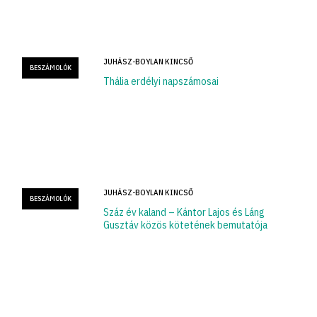
JUHÁSZ-BOYLAN KINCSŐ
BESZÁMOLÓK
Thália erdélyi napszámosai
JUHÁSZ-BOYLAN KINCSŐ
BESZÁMOLÓK
Száz év kaland – Kántor Lajos és Láng
Gusztáv közös kötetének bemutatója