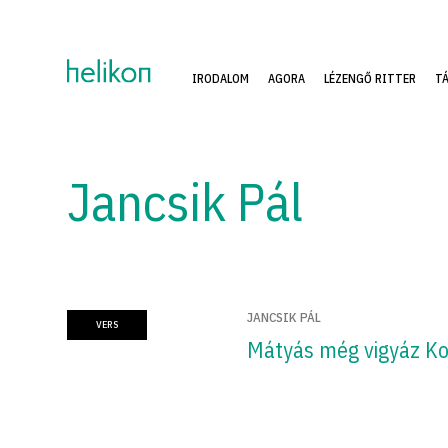
IRODALOM
AGORA
LÉZENGŐ RITTER
T
Jancsik Pál
JANCSIK PÁL
VERS
Mátyás még vigyáz Ko