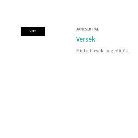
JANCSIK PÁL
VERS
Versek
Mint a tücsök, hegedülök.