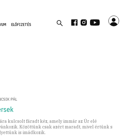
VUM
ELŐFIZETÉS
NCSIK PÁL
ersek
ára kulcsolt fáradt kéz, amely immár az Úr elé
vánkozik. Közöttünk csak azért maradt, mivel értünk s
lyettünk is imádkozik.