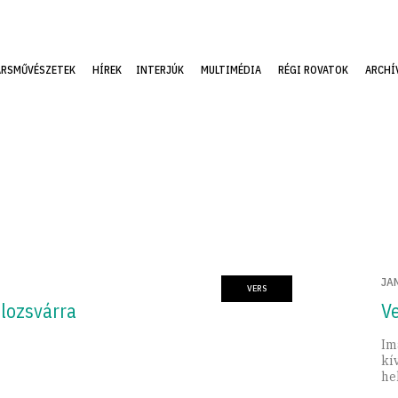
ÁRSMŰVÉSZETEK
HÍREK
INTERJÚK
MULTIMÉDIA
RÉGI ROVATOK
ARCHÍ
JA
VERS
lozsvárra
V
Im
kí
he