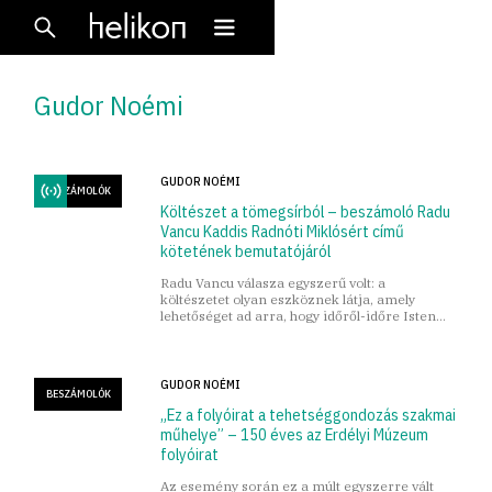
Gudor Noémi
GUDOR NOÉMI
BESZÁMOLÓK
Költészet a tömegsírból – beszámoló Radu
Vancu Kaddis Radnóti Miklósért című
kötetének bemutatójáról
Radu Vancu válasza egyszerű volt: a
költészetet olyan eszköznek látja, amely
lehetőséget ad arra, hogy időről-időre Isten
elé tárjuk sérelmeink.
GUDOR NOÉMI
BESZÁMOLÓK
„Ez a folyóirat a tehetséggondozás szakmai
műhelye” – 150 éves az Erdélyi Múzeum
folyóirat
Az esemény során ez a múlt egyszerre vált