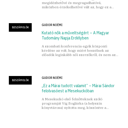
megidézhetővé és megragadhatóvá,
miközben érzékelhetővé vált az, hogy ez a
hagyomány beépült a folyóirat jelenébe.
GUDOR NOÉMI
BESZÁMOLÓK
Kutató nők a műveltségért – A Magyar
Tudomány Napja Erdélyben
A szombati konferencia egyik központi
kérdése az volt, hogy miért beszélnek az
előadók leginkább női szerzőkről, és nem az
alkotásaikról?
GUDOR NOÉMI
BESZÁMOLÓK
„Ez a Márai tudott valamit” – Márai Sándor
felolvasóest a Mesekuckóban
A Mesekuckó első felnőtteknek szóló
programját Víg Boglárka (a helyszín
könyvtárosa) nyitotta meg, köszöntve a
nézőket a könyvkölcsönző nemrégiben
felújított könyvtárában.