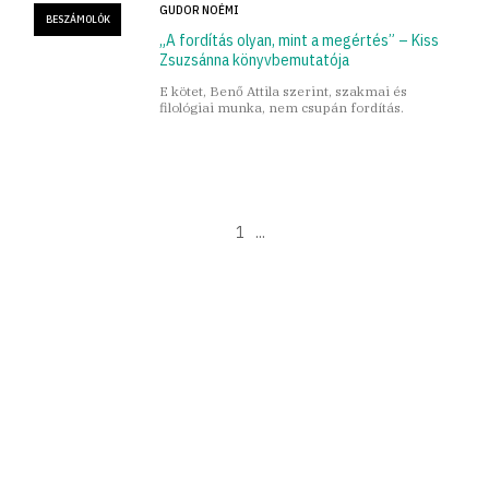
GUDOR NOÉMI
BESZÁMOLÓK
„A fordítás olyan, mint a megértés” – Kiss
Zsuzsánna könyvbemutatója
E kötet, Benő Attila szerint, szakmai és
filológiai munka, nem csupán fordítás.
1
...