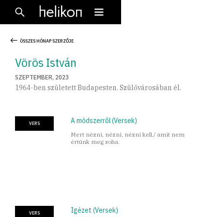
ÖSSZES HÓNAP SZERZŐJE
Vörös István
SZEPTEMBER, 2023
1964-ben született Budapesten. Szülővárosában él.
A módszerről (Versek)
VERS
Mert nézni, nézni, nézni kell,/ amit nem
értünk meg soha.
Igézet (Versek)
VERS