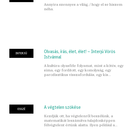
Annyira szennyes a világ, / hogy el se hiszem
néha.
Olvasás, írás, élet, élet! – Interjú Vörös
INTERJÚ
Istvánnal
A kultúra olyasféle folyamat, mint a kötés, egy
sima, egy fordított, egy komolyság, egy
parodisztikus visszafordulás, egy kis
eredetiség, egy kis tükrözés.
A végtelen szökése
ESSZÉ
Kezdjük ott, ha végtelenről beszélünk, a
matematikát leszámítva tulajdonképpen
félvégtelent értünk alatta. Ilyen például a
halhatatlanság.