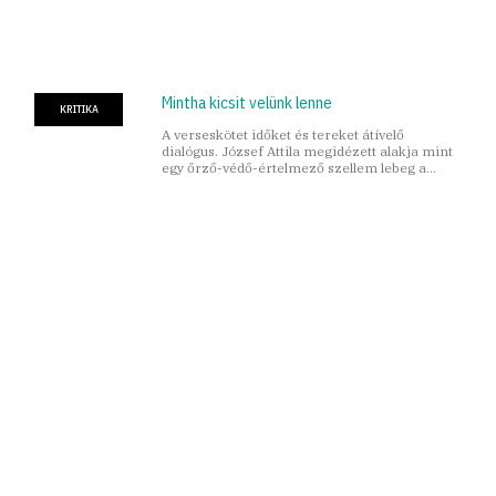
Mintha kicsit velünk lenne
KRITIKA
A verseskötet időket és tereket átívelő
dialógus. József Attila megidézett alakja mint
egy őrző-védő-értelmező szellem lebeg a
Vörös-féle szövegek fölött.