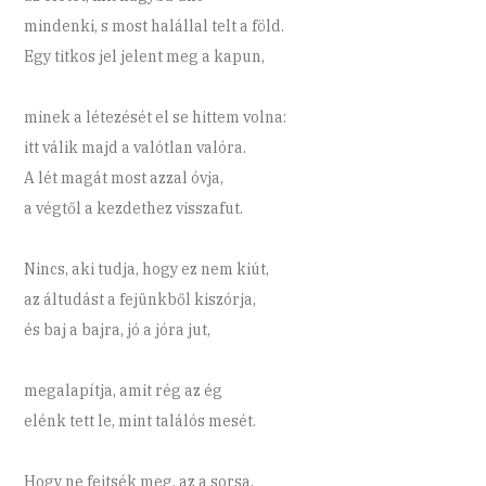
mindenki, s most halállal telt a föld.
Egy titkos jel jelent meg a kapun,
minek a létezését el se hittem volna:
itt válik majd a valótlan valóra.
A lét magát most azzal óvja,
a végtől a kezdethez visszafut.
Nincs, aki tudja, hogy ez nem kiút,
az áltudást a fejünkből kiszórja,
és baj a bajra, jó a jóra jut,
megalapítja, amit rég az ég
elénk tett le, mint találós mesét.
Hogy ne fejtsék meg, az a sorsa.