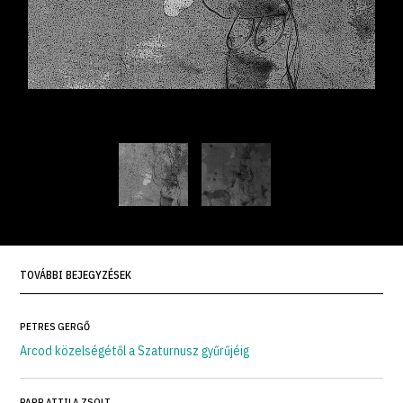
TOVÁBBI BEJEGYZÉSEK
PETRES GERGŐ
Arcod közelségétől a Szaturnusz gyűrűjéig
PAPP ATTILA ZSOLT