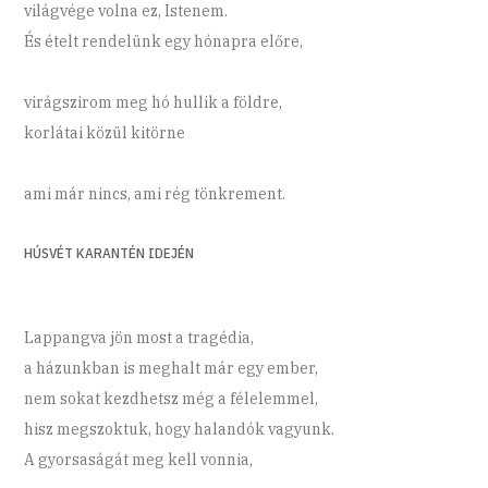
világvége volna ez, Istenem.
És ételt rendelünk egy hónapra előre,
virágszirom meg hó hullik a földre,
korlátai közül kitörne
ami már nincs, ami rég tönkrement.
HÚSVÉT KARANTÉN IDEJÉN
Lappangva jön most a tragédia,
a házunkban is meghalt már egy ember,
nem sokat kezdhetsz még a félelemmel,
hisz megszoktuk, hogy halandók vagyunk.
A gyorsaságát meg kell vonnia,