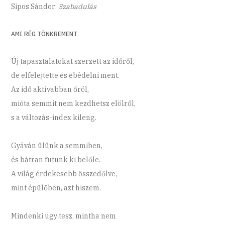
Sipos Sándor:
Szabadulás
AMI RÉG TÖNKREMENT
Új tapasztalatokat szerzett az időről,
de elfelejtette és ebédelni ment.
Az idő aktívabban őröl,
mióta semmit nem kezdhetsz elölről,
s a változás-index kileng.
Gyáván ülünk a semmiben,
és bátran futunk ki belőle.
A világ érdekesebb összedőlve,
mint épülőben, azt hiszem.
Mindenki úgy tesz, mintha nem