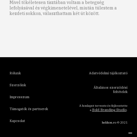
Mivel tökéletesen tisztában voltam a betegség
lefolyásával és végkimenetelével, miután túlestem a
kezdeti sokkon, választhattam két út között.
1
2
3
4
5
6
Rólunk
Adatvédelmi tájékoztató
Szerzőink
Általános szerződési
feltételek
Impresszum
A honlapot tervezte és fejlesztette
Támogatók és partnerek
Bold Branding Studio
a
.
Kapcsolat
helikon.ro
© 2021