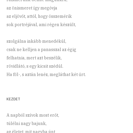
az önismeret így megóvja
az eljövőt, attól, hogy összemérik
sok portréjával, ami régen készült,
szolgálna inkább menedékül,
csak ne kelljen a panasszal az égig
felhatnia, mert azt beszélik,
rövidlátó, s egy kicsit szédül.
Ha föl-, s aztán lenéz, megláthat két űrt.
KEZDET
A napból szívok most erőt,
túlélni nagy bajunk,
az életet, mit nagyba únt