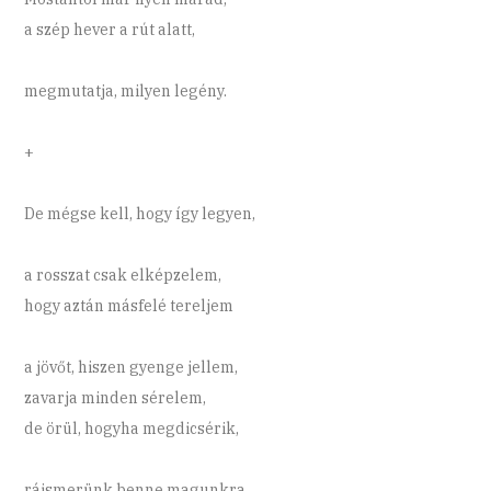
a szép hever a rút alatt,
megmutatja, milyen legény.
+
De mégse kell, hogy így legyen,
a rosszat csak elképzelem,
hogy aztán másfelé tereljem
a jövőt, hiszen gyenge jellem,
zavarja minden sérelem,
de örül, hogyha megdicsérik,
ráismerünk benne magunkra,