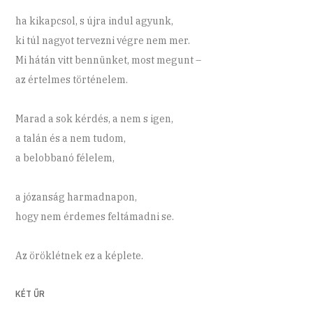
ha kikapcsol, s újra indul agyunk,
ki túl nagyot tervezni végre nem mer.
Mi hátán vitt bennünket, most megunt –
az értelmes történelem.
Marad a sok kérdés, a nem s igen,
a talán és a nem tudom,
a belobbanó félelem,
a józanság harmadnapon,
hogy nem érdemes feltámadni se.
Az öröklétnek ez a képlete.
KÉT ŰR