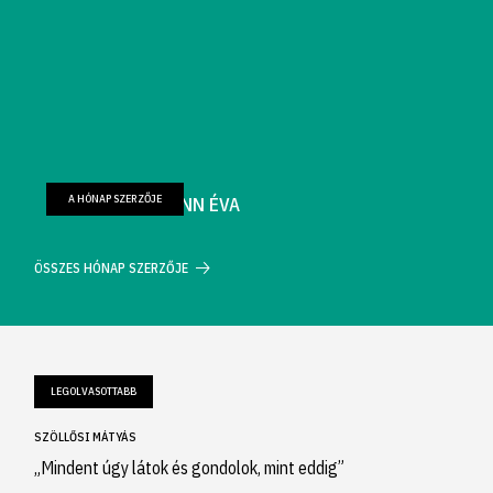
A HÓNAP SZERZŐJE
FARKAS WELLMANN ÉVA
ÖSSZES HÓNAP SZERZŐJE
LEGOLVASOTTABB
SZÖLLŐSI MÁTYÁS
„Mindent úgy látok és gondolok, mint eddig”