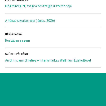
Még mindig itt, avagy a nosztalgia diszkrét bája
A hónap sikerkönyvei (június, 2026)
NÁNIA HANNA
Rostában a szem
SZÉLYES-PÁL DÁNIEL
Arról írni, amiről nehéz – interjú Farkas Wellmann Éva költővel