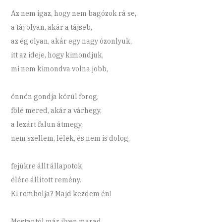
Az nem igaz, hogy nem bagózok rá se,
a táj olyan, akár a tájseb,
az ég olyan, akár egy nagy ózonlyuk,
itt az ideje, hogy kimondjuk,
mi nem kimondva volna jobb,
önnön gondja körül forog,
fölé mered, akár a várhegy,
a lezárt falun átmegy,
nem szellem, lélek, és nem is dolog,
fejükre állt állapotok,
élére állított remény.
Ki rombolja? Majd kezdem én!
Mostantól már ilyen marad,