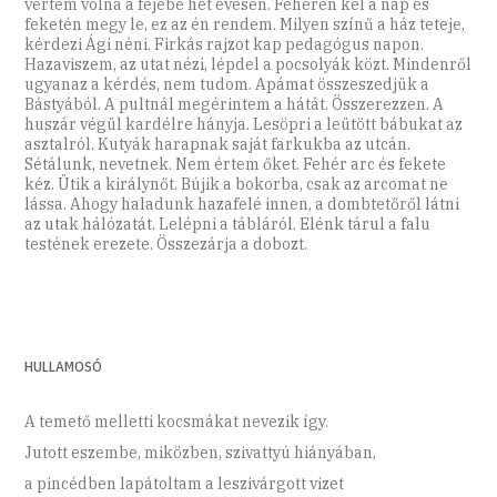
vertem volna a fejébe hét évesen. Fehéren kel a nap és
feketén megy le, ez az én rendem. Milyen színű a ház teteje,
kérdezi Ági néni. Firkás rajzot kap pedagógus napon.
Hazaviszem, az utat nézi, lépdel a pocsolyák közt. Mindenről
ugyanaz a kérdés, nem tudom. Apámat összeszedjük a
Bástyából. A pultnál megérintem a hátát. Összerezzen. A
huszár végül kardélre hányja. Lesöpri a leütött bábukat az
asztalról. Kutyák harapnak saját farkukba az utcán.
Sétálunk, nevetnek. Nem értem őket. Fehér arc és fekete
kéz. Ütik a királynőt. Bújik a bokorba, csak az arcomat ne
lássa. Ahogy haladunk hazafelé innen, a dombtetőről látni
az utak hálózatát. Lelépni a tábláról. Elénk tárul a falu
testének erezete. Összezárja a dobozt.
HULLAMOSÓ
A temető melletti kocsmákat nevezik így.
Jutott eszembe, miközben, szivattyú hiányában,
a pincédben lapátoltam a leszivárgott vizet