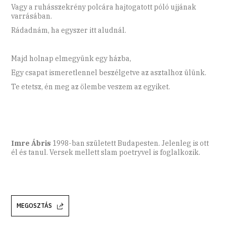
Vagy a ruhásszekrény polcára hajtogatott póló ujjának
varrásában.
Rádadnám, ha egyszer itt aludnál.
Majd holnap elmegyünk egy házba,
Egy csapat ismeretlennel beszélgetve az asztalhoz ülünk.
Te etetsz, én meg az ölembe veszem az egyiket.
Imre Ábris
1998-ban született Budapesten. Jelenleg is ott
él és tanul. Versek mellett slam poetryvel is foglalkozik.
MEGOSZTÁS