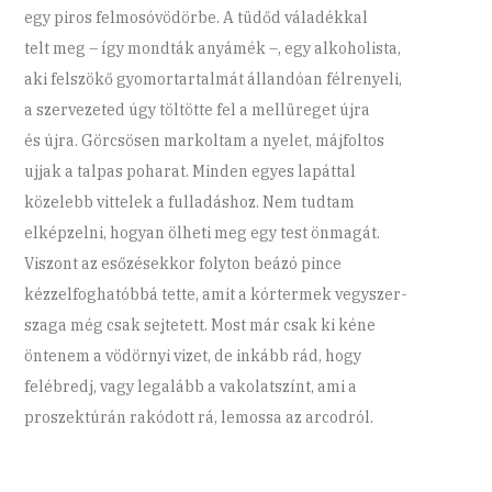
egy piros felmosóvödörbe. A tüdőd váladékkal
telt meg – így mondták anyámék –, egy alkoholista,
aki felszökő gyomortartalmát állandóan félrenyeli,
a szervezeted úgy töltötte fel a mellüreget újra
és újra. Görcsösen markoltam a nyelet, májfoltos
ujjak a talpas poharat. Minden egyes lapáttal
közelebb vittelek a fulladáshoz. Nem tudtam
elképzelni, hogyan ölheti meg egy test önmagát.
Viszont az esőzésekkor folyton beázó pince
kézzelfoghatóbbá tette, amit a kórtermek vegyszer-
szaga még csak sejtetett. Most már csak ki kéne
öntenem a vödörnyi vizet, de inkább rád, hogy
felébredj, vagy legalább a vakolatszínt, ami a
proszektúrán rakódott rá, lemossa az arcodról.