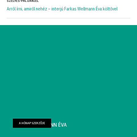
SZÉLYES-PÁL DÁNIEL
Arról írni, amiről nehéz – interjú Farkas Wellmann Éva költővel
A HÓNAP SZERZŐJE
FARKAS WELLMANN ÉVA