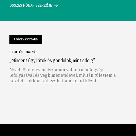
ÖSSZES HÓNAP SZERZŐJE
LEGOLVASOTTABB
SZÖLLŐSI MÁTYÁS
„Mindent úgy látok és gondolok, mint eddig”
Mivel tökéletesen tisztában voltam a betegség
lefolyásával és végkimenetelével, miután túlestem a
kezdeti sokkon, választhattam két út között.
1
2
3
4
5
6