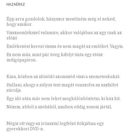
HAZAÉRSZ
Épp arra gondolok, hányszor mesélném még el neked,
hogy amikor
Visszaemlékszel valamire, akkor valójában az agy csak az
előző
Emlékezést keresi vissza és nem magát az emléket. Vagyis,
Ez nem más, mint pár üveg kifolyt tinta egy stósz
indigópapíron.
Kinn, közben az idősödő szomszéd viszi a szemeteskukát.
Hallani, ahogy a súlyos test magát vonszolva az aszfaltot
súrolja.
Egy idő után már nem lehet megkülönböztetni, ki húz kit.
Nézem, abból a szobából, amiben eddig sosem jártál,
Mégis ott vagy az íróasztal legfelső fiókjában egy
gyerekkori DVD-n.