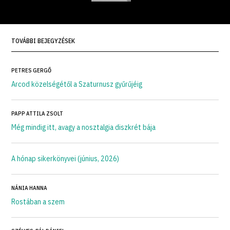
TOVÁBBI BEJEGYZÉSEK
PETRES GERGŐ
Arcod közelségétől a Szaturnusz gyűrűjéig
PAPP ATTILA ZSOLT
Még mindig itt, avagy a nosztalgia diszkrét bája
A hónap sikerkönyvei (június, 2026)
NÁNIA HANNA
Rostában a szem