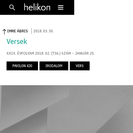
IMRE ÁBRIS
2018
.
03
.
30
.
Versek
XXIX. ÉVFOLYAM 2018. 02. (736.) SZÁM – JANUÁR 25.
PAVILON 420
IRODALOM
VERS