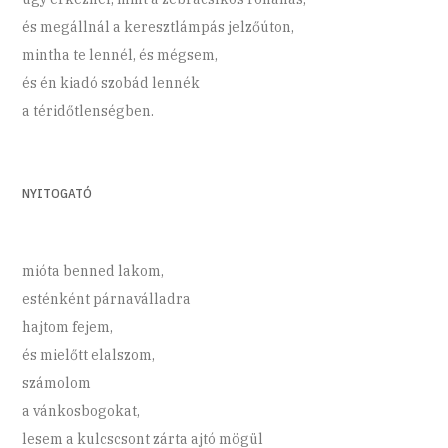
és megállnál a keresztlámpás jelzőúton,
mintha te lennél, és mégsem,
és én kiadó szobád lennék
a téridőtlenségben.
NYITOGATÓ
mióta benned lakom,
esténként párnaválladra
hajtom fejem,
és mielőtt elalszom,
számolom
a vánkosbogokat,
lesem a kulcscsont zárta ajtó mögül