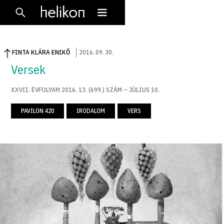
FINTA KLÁRA ENIKŐ
2016
.
09
.
30
.
Versek
XXVII. ÉVFOLYAM 2016. 13. (699.) SZÁM – JÚLIUS 10.
PAVILON 420
IRODALOM
VERS