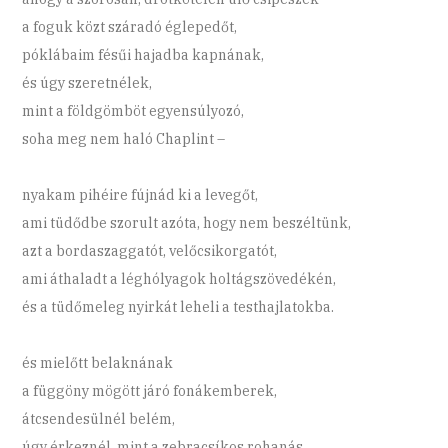
a foguk közt száradó églepedőt,
póklábaim fésűi hajadba kapnának,
és úgy szeretnélek,
mint a földgömböt egyensúlyozó,
soha meg nem haló Chaplint –
nyakam pihéire fújnád ki a levegőt,
ami tüdődbe szorult azóta, hogy nem beszéltünk,
azt a bordaszaggatót, velőcsikorgatót,
ami áthaladt a léghólyagok holtágszövedékén,
és a tüdőmeleg nyirkát leheli a testhajlatokba.
és mielőtt belaknának
a függöny mögött járó fonákemberek,
átcsendesülnél belém,
úgy érkeznél, mint a zebracsíkos rohanás,