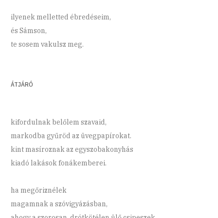
ilyenek melletted ébredéseim,
és Sámson,
te sosem vakulsz meg.
ÁTJÁRÓ
kifordulnak belőlem szavaid,
markodba gyűröd az üvegpapírokat.
kint masíroznak az egyszobakonyhás
kiadó lakások fonákemberei.
ha megőriznélek
magamnak a szóvigyázásban,
ahogy a szorosan, drótkötélen ülő csipeszek