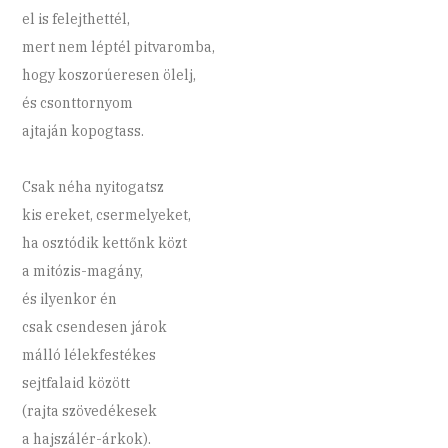
el is felejthettél,
mert nem léptél pitvaromba,
hogy koszorúeresen ölelj,
és csonttornyom
ajtaján kopogtass.
Csak néha nyitogatsz
kis ereket, csermelyeket,
ha osztódik kettőnk közt
a mitózis-magány,
és ilyenkor én
csak csendesen járok
málló lélekfestékes
sejtfalaid között
(rajta szövedékesek
a hajszálér-árkok).