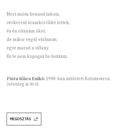
Mert mióta benned lakom,
vérköreid áramkörökké lettek,
és én oltanám őket,
de mikor végül elalszom,
égve marad a villany.
És te nem kopogsz be hozzám.
Finta Klára Enikő:
1998-ban született Kolozsváron.
Jelenleg is itt él.
MEGOSZTÁS