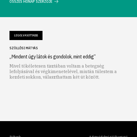
ÖSSZES HÓNAP SZERZŐJE
LEGOLVASOTTABB
SZÖLLŐSI MÁTYÁS
„Mindent úgy látok és gondolok, mint eddig”
Mivel tökéletesen tisztában voltam a betegség
lefolyásával és végkimenetelével, miután túlestem a
kezdeti sokkon, választhattam két út között.
1
2
3
4
5
6
Rólunk
Adatvédelmi tájékoztató