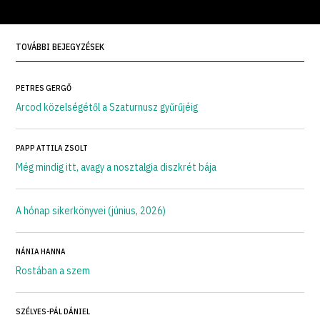
TOVÁBBI BEJEGYZÉSEK
PETRES GERGŐ
Arcod közelségétől a Szaturnusz gyűrűjéig
PAPP ATTILA ZSOLT
Még mindig itt, avagy a nosztalgia diszkrét bája
A hónap sikerkönyvei (június, 2026)
NÁNIA HANNA
Rostában a szem
SZÉLYES-PÁL DÁNIEL