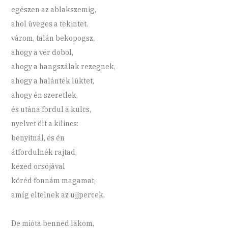
egészen az ablakszemig,
ahol üveges a tekintet.
várom, talán bekopogsz,
ahogy a vér dobol,
ahogy a hangszálak rezegnek,
ahogy a halánték lüktet,
ahogy én szeretlek,
és utána fordul a kulcs,
nyelvet ölt a kilincs:
benyitnál, és én
átfordulnék rajtad,
kezed orsójával
köréd fonnám magamat,
amíg eltelnek az ujjpercek.
De mióta benned lakom,