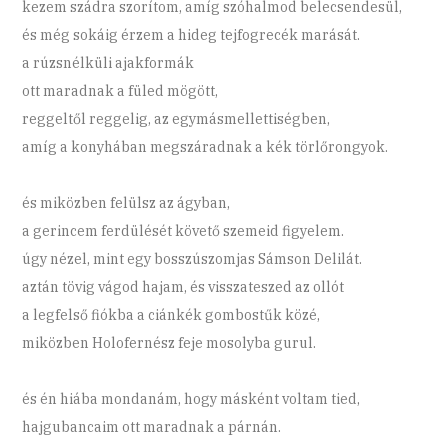
kezem szádra szorítom, amíg szóhalmod belecsendesül,
és még sokáig érzem a hideg tejfogrecék marását.
a rúzsnélküli ajakformák
ott maradnak a füled mögött,
reggeltől reggelig, az egymásmellettiségben,
amíg a konyhában megszáradnak a kék törlőrongyok.
és miközben felülsz az ágyban,
a gerincem ferdülését követő szemeid figyelem.
úgy nézel, mint egy bosszúszomjas Sámson Delilát.
aztán tövig vágod hajam, és visszateszed az ollót
a legfelső fiókba a ciánkék gombostűk közé,
miközben Holofernész feje mosolyba gurul.
és én hiába mondanám, hogy másként voltam tied,
hajgubancaim ott maradnak a párnán.