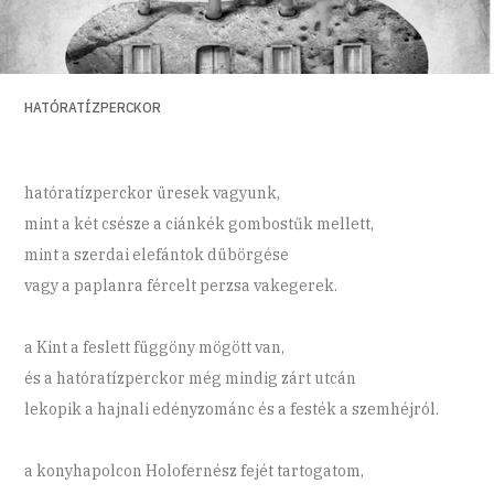
HATÓRATÍZPERCKOR
hatóratízperckor üresek vagyunk,
mint a két csésze a ciánkék gombostűk mellett,
mint a szerdai elefántok dübörgése
vagy a paplanra fércelt perzsa vakegerek.
a Kint a feslett függöny mögött van,
és a hatóratízperckor még mindig zárt utcán
lekopik a hajnali edényzománc és a festék a szemhéjról.
a konyhapolcon Holofernész fejét tartogatom,