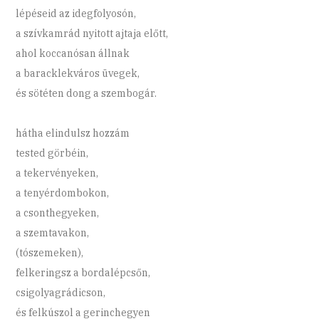
lépéseid az idegfolyosón,
a szívkamrád nyitott ajtaja előtt,
ahol koccanósan állnak
a baracklekváros üvegek,
és sötéten dong a szembogár.
hátha elindulsz hozzám
tested görbéin,
a tekervényeken,
a tenyérdombokon,
a csonthegyeken,
a szemtavakon,
(tószemeken),
felkeringsz a bordalépcsőn,
csigolyagrádicson,
és felkúszol a gerinchegyen