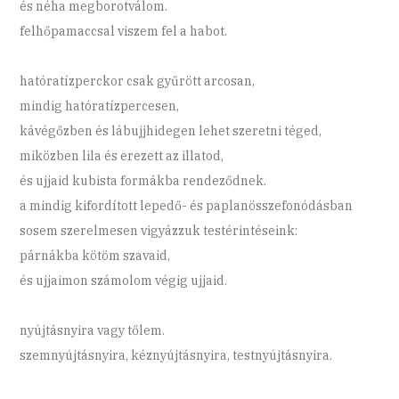
és néha megborotválom.
felhőpamaccsal viszem fel a habot.
hatóratízperckor csak gyűrött arcosan,
mindig hatóratízpercesen,
kávégőzben és lábujjhidegen lehet szeretni téged,
miközben lila és erezett az illatod,
és ujjaid kubista formákba rendeződnek.
a mindig kifordított lepedő- és paplanösszefonódásban
sosem szerelmesen vigyázzuk testérintéseink:
párnákba kötöm szavaid,
és ujjaimon számolom végig ujjaid.
nyújtásnyira vagy tőlem.
szemnyújtásnyira, kéznyújtásnyira, testnyújtásnyira.