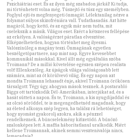
Pszichiátriai eset. És az ilyen még szabadon járkál! Ki tudja,
mi történhetett volna még. Túszejtő és túsz egy személyben.
Foglyul ejti és megfenyegeti önmagát. Lélektanilag nézve a
folyamat súlyos skizofréniára vall. Tudathasadás. Azt hitte
magáról, hogy kettő, és az egyik már nem tudta, mit
cselekszik a másik. Világos eset. Ezért a kétszeres fellépése
az erkélyen. A valóságérzet páratlan elvesztése.
Elképzelhetetlen, hogyan történhet meg ilyesmi.
Valószínűleg a magány teszi. Önmagának egyetlen
beszélgetőpartnere, nap mint nap. Egyre kevesebbet
kommunikál másokkal. Kivel állt még egyáltalán szóba
Troimann? De a millió követelése egészen szépen realista
volt! Ellenkezőleg. Az újságok világa valóságosabb lett
számára, mint az őt körülvevő világ. És egy napon azt
mondta Troimann lehasadt énje
,
akivel Troimann örökösen
társalgott: Tégy úgy, ahogyan mások tesznek. A postarabló
Biggs ott tartózkodik Dél-Amerikában, interjúkat ad, és a
hasát sütteti a napon. És te, Troimann, a kis nyugdíjaddal és
az olcsó söröddel, te is megengedhetnéd magadnak, hogy
az életed alkonya szép legyen, ha találsz rá lehetőséget,
hogy nyomást gyakorolj azokra, akik a pénzzel
rendelkeznek. A bűncselekmény kifizetődő. A bűnöző
szalonképes lett. A maffia háborítatlanul uralkodik. Miért
kellene Troimannak, akinek semmi vesztenivalója nincs,
lemaradnia?