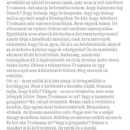
névtáblát az ajtóról lecsavarozzák, már nem is volt Adelbert
Troimann. Azt akarja bebeszélni nekem, hogy hiányozni fog
Önnek? Hogy holnap, vagy holnapután, vagy egy hónap
múlva így szól majd a feleségéhez: De kár, hogy Adelbert
Troimann már nincsen közöttünk. Nem vagyok házas. De
elborzaszt az emberi léthez való szellemi viszonyulása.
Egyáltalán nem akarok kérkedni a kereszténységemmel,
amely tiltja a hivalkodó szavakat, csak arra szeretnék
rámutatni, hogy Ön is, igen, Ön is a mi felebarátunk, akinek
az érdekeire köteles vagyok odafigyelni! Ön és mindenki,
aki most itt áll körülöttünk. Badarság, mindenki
önmagához áll a legközelebb, ez örök törvény, kőbe vésve,
vasba öntve. Ebben a tekintetben Troimann úr egy
szemernyit sem különbözött tőlünk. Meg mernék rá
esküdni.
Ott, ni – most nyílik ki a ház ajtaja. A betegszállító a
hordággyal. Most a holttestet a kocsiba tolják. Honnan
tudja, hogy hulla? Világos – az arca letakarva, már nem
lélegzik többé. Vajon Troimann úr az? Vagy a túszszedő
gengszter? No, ezt jól elcsípték. Nézze csak a vérfoltot a
kendőn. Egy egész tárat beleeresztettek. Nemsokára
elviszik. Az ilyesmi szemétre való. Fogja már be a száját.
Ahogy mondtam: halott. Kékfény és sziréna nélkül mennek.
És hol van Troimann úr? Vagy a gengszter? Hiszen a
másikat is ki kell hozniuk. Az egyik és a másik.