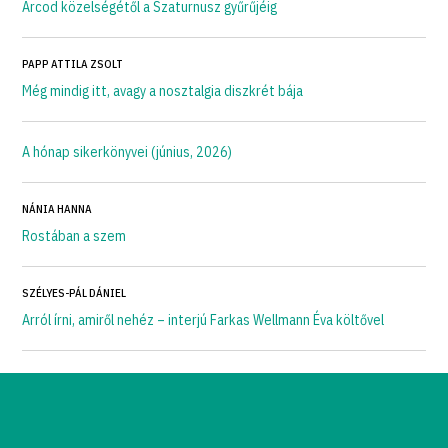
Arcod közelségétől a Szaturnusz gyűrűjéig
PAPP ATTILA ZSOLT
Még mindig itt, avagy a nosztalgia diszkrét bája
A hónap sikerkönyvei (június, 2026)
NÁNIA HANNA
Rostában a szem
SZÉLYES-PÁL DÁNIEL
Arról írni, amiről nehéz – interjú Farkas Wellmann Éva költővel