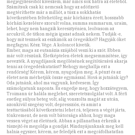
megjegyzéseiből kiveszem, már nincs sok hátra az életéből.
Számítsuk csak ki: nemcsak hogy az adófizető
megtéríthette már a milliót, a túsz a sokkhatás
következtében feltehetőleg már kórházra érett, hosszabb
kórházi kezelésre szorult volna, summa summarum, uraim,
lehet, hogy nem hangzik keresztyénien, leolvasom az
arcukról, de titkon mégis igazat adnak nekem. Tudják-e,
hogy mit tesznek az eszkimók az öregeikkel? Hagyják őket
megfagyni. Kész. Vége. A koloncot kivetik.
Ember, maga az eutanázia szájából veszi ki a szót. Ebben
már volt részünk. Életképtelen életek megsemmisítése, így
nevezték. A nyugdíjasok megölésének segítőtársává akarja
tenni az öregedéskutatást? Nehogy meghallja ezt a
rendőrség! Kérem, kérem, nyugodjon meg. A pénzt és az
életet nem mérhetjük össze egymással. Hová is jutnánk így?
Oda jutnánk, ahol ma vagyunk, kedvesem. Így
számolgatunk naponta. És engedje meg, hogy hozzátegyem,
Troimann úr halála meglehet, szeretetszolgálat volt. A férfi
esetleg súlyos beteg volt, alig vonszolta magát az utcán,
azonkívül szegény volt, depressziós, és amint a
testtartásából következtetni lehet rá, teljesen a végét járta,
tönkrement, de nem volt bátorsága ahhoz, hogy maga
vessen véget az életének. Abban a pillanatban érkezik a
túszejtő és megoldja a gondját. Mindnyájunknak meg kell
halnia egyszer, kérem, ne feledjék ezt a megcáfolhatatlan