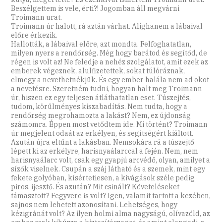
Beszélgettem is vele, érti?! Jogomban áll megvárni
Troimann urat.
Troimann úr halott, rá aztán várhat. Alighanem a lábaival
előre érkezik.
Hallották, a lábaival előre, azt mondta. Felfoghatatlan,
milyen nyers a rendőrség. Még hogy barátod és segítőd, de
régen is volt az! Ne feledje a nehéz szolgálatot, amit ezek az
emberek végeznek, alulfizetettek, sokat túlóráznak,
elmegy a nevethetnékjük. És egy ember halála nem ad okot
a nevetésre. Szeretném tudni, hogyan halt meg Troimann
úr, hiszen ez egy teljesen átláthatatlan eset. Túszejtés,
tudom, körülményes kiszabadítás. Nem tudta, hogy a
rendőrség megrohamozta a lakást? Nem, ez újdonság
számomra. Éppen most vetődtem ide. Mi történt? Troimann
úr megjelent odaát az erkélyen, és segítségért kiáltott.
Azután újra eltűnt a lakásban. Nemsokára rá a túszejtő
lépett ki az erkélyre, harisnyaálarccal a fején. Nem, nem
harisnyaálarc volt, csak egy gyapjú arcvédő, olyan, amilyet a
sízők viselnek. Csupán a száj látható és a szemek, mint egy
fekete golyóban, kísértetiesen, a kivágások széle pedig
piros, ijesztő. És azután? Mit csinált? Követeléseket
támasztott? Fegyvere is volt? Igen, valamit tartott a kezében,
sajnos nem lehetett azonosítani. Lehetséges, hogy
kézigránát volt? Az ilyen holmi alma nagyságú, olívazöld, az