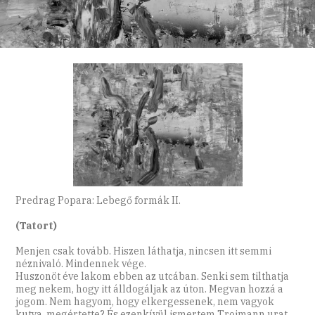
Predrag Popara: Lebegő formák II.
(Tatort)
Menjen csak tovább. Hiszen láthatja, nincsen itt semmi
néznivaló. Mindennek vége.
Huszonöt éve lakom ebben az utcában. Senki sem tilthatja
meg nekem, hogy itt álldogáljak az úton. Megvan hozzá a
jogom. Nem hagyom, hogy elkergessenek, nem vagyok
kutya, megértette? És ezenkívül ismertem Troimann urat.