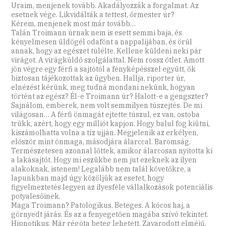
Uraim, menjenek tovább. Akadályozzák a forgalmat. Az
esetnek vége. Likvidálták a tettest, őrmester úr?
Kérem, menjenek most már tovább…
Talán Troimann úrnak nem is esett semmi baja, és
kényelmesen üldögél odafönt a nappalijában, és örül
annak, hogy az egészet túlélte. Kellene küldeni neki pár
virágot. A virágküldő szolgálattal. Nem rossz ötlet. Amott
jön végre egy férfi a sajtótól a fényképésszel együtt, ők
biztosan tájékozottak az ügyben. Hallja, riporter úr,
elnézést kérünk, meg tudná mondani nekünk, hogyan
történt az egész? Él-e Troimann úr? Halott-e a gengszter?
Sajnálom, emberek, nem volt semmilyen túszejtés. De mi
világosan… A férfi önmagát ejtette túszul, ez van, ostoba
trükk, azért, hogy egy milliót kapjon. Hogy balul fog kiütni,
kiszámolhatta volna a tíz ujján. Megjelenik az erkélyen,
először mint önmaga, másodjára álarccal. Baromság.
Természetesen azonnal lőttek, amikor álarcosan nyitotta ki
a lakásajtót. Hogy mi eszükbe nem jut ezeknek az ilyen
alakoknak, istenem! Legalább nem talál követőkre, a
lapunkban majd úgy közöljük az esetet, hogy
figyelmeztetés legyen az ilyesféle vállalkozások potenciális
potyalesőinek.
Maga Troimann? Patologikus. Beteges. A kócos haj, a
görnyedt járás. És az a fenyegetően magába szívó tekintet.
Hipnotikus. Már régóta beteg lehetett. Zavarodott elméjű.