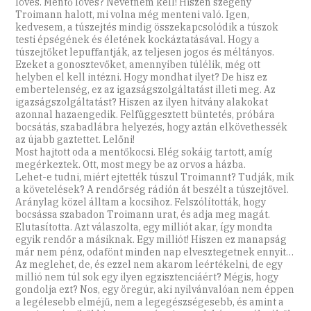
lövés. Mentő lövés? Nevetnem kell! Hiszen szegény
Troimann halott, mi volna még menteni való. Igen,
kedvesem, a túszejtés mindig összekapcsolódik a túszok
testi épségének és életének kockáztatásával. Hogy a
túszejtőket lepuffantják, az teljesen jogos és méltányos.
Ezeket a gonosztevőket, amennyiben túlélik, még ott
helyben el kell intézni. Hogy mondhat ilyet? De hisz ez
embertelenség, ez az igazságszolgáltatást illeti meg. Az
igazságszolgáltatást? Hiszen az ilyen hitvány alakokat
azonnal hazaengedik. Felfüggesztett büntetés, próbára
bocsátás, szabadlábra helyezés, hogy aztán elkövethessék
az újabb gaztettet. Lelőni!
Most hajtott oda a mentőkocsi. Elég sokáig tartott, amíg
megérkeztek. Ott, most megy be az orvos a házba.
Lehet-e tudni, miért ejtették túszul Troimannt? Tudják, mik
a követelések? A rendőrség rádión át beszélt a túszejtővel.
Aránylag közel álltam a kocsihoz. Felszólították, hogy
bocsássa szabadon Troimann urat, és adja meg magát.
Elutasította. Azt válaszolta, egy milliót akar, így mondta
egyik rendőr a másiknak. Egy milliót! Hiszen ez manapság
már nem pénz, odafönt minden nap elvesztegetnek ennyit…
Az meglehet, de, és ezzel nem akarom leértékelni, de egy
millió nem túl sok egy ilyen egzisztenciáért? Mégis, hogy
gondolja ezt? Nos, egy öregúr, aki nyilvánvalóan nem éppen
a legélesebb elméjű, nem a legegészségesebb, és amint a