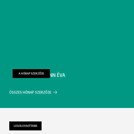
A HÓNAP SZERZŐJE
FARKAS WELLMANN ÉVA
ÖSSZES HÓNAP SZERZŐJE
LEGOLVASOTTABB