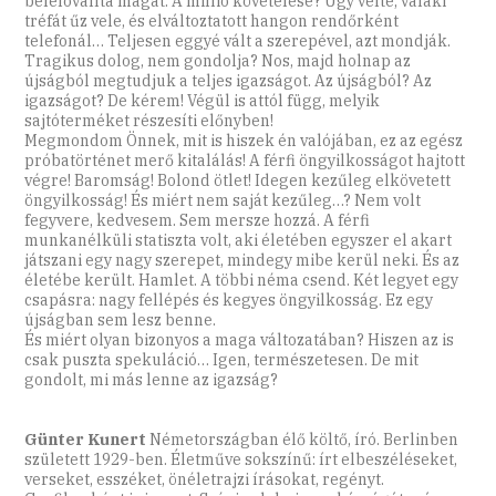
belelovallta magát. A millió követelése? Úgy vélte, valaki
tréfát űz vele, és elváltoztatott hangon rendőrként
telefonál… Teljesen eggyé vált a szerepével, azt mondják.
Tragikus dolog, nem gondolja? Nos, majd holnap az
újságból megtudjuk a teljes igazságot. Az újságból? Az
igazságot? De kérem! Végül is attól függ, melyik
sajtóterméket részesíti előnyben!
Megmondom Önnek, mit is hiszek én valójában, ez az egész
próbatörténet merő kitalálás! A férfi öngyilkosságot hajtott
végre! Baromság! Bolond ötlet! Idegen kezűleg elkövetett
öngyilkosság! És miért nem saját kezűleg…? Nem volt
fegyvere, kedvesem. Sem mersze hozzá. A férfi
munkanélküli statiszta volt, aki életében egyszer el akart
játszani egy nagy szerepet, mindegy mibe kerül neki. És az
életébe került. Hamlet. A többi néma csend. Két legyet egy
csapásra: nagy fellépés és kegyes öngyilkosság. Ez egy
újságban sem lesz benne.
És miért olyan bizonyos a maga változatában? Hiszen az is
csak puszta spekuláció… Igen, természetesen. De mit
gondolt, mi más lenne az igazság?
Günter Kunert
Németországban élő költő, író. Berlinben
született 1929-ben. Életműve sokszínű: írt elbeszéléseket,
verseket, esszéket, önéletrajzi írásokat, regényt.