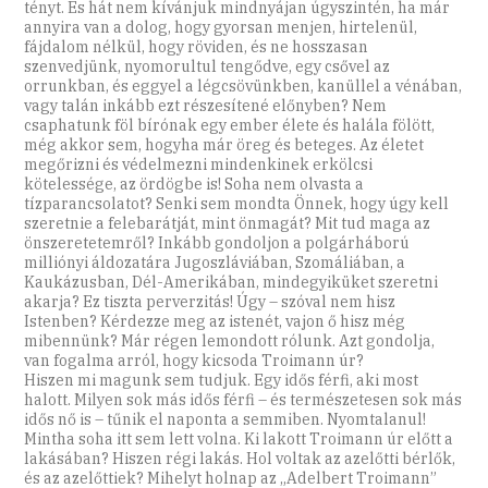
tényt. És hát nem kívánjuk mindnyájan úgyszintén, ha már
annyira van a dolog, hogy gyorsan menjen, hirtelenül,
fájdalom nélkül, hogy röviden, és ne hosszasan
szenvedjünk, nyomorultul tengődve, egy csővel az
orrunkban, és eggyel a légcsövünkben, kanüllel a vénában,
vagy talán inkább ezt részesítené előnyben? Nem
csaphatunk föl bírónak egy ember élete és halála fölött,
még akkor sem, hogyha már öreg és beteges. Az életet
megőrizni és védelmezni mindenkinek erkölcsi
kötelessége, az ördögbe is! Soha nem olvasta a
tízparancsolatot? Senki sem mondta Önnek, hogy úgy kell
szeretnie a felebarátját, mint önmagát? Mit tud maga az
önszeretetemről? Inkább gondoljon a polgárháború
milliónyi áldozatára Jugoszláviában, Szomáliában, a
Kaukázusban, Dél-Amerikában, mindegyiküket szeretni
akarja? Ez tiszta perverzitás! Úgy – szóval nem hisz
Istenben? Kérdezze meg az istenét, vajon ő hisz még
mibennünk? Már régen lemondott rólunk. Azt gondolja,
van fogalma arról, hogy kicsoda Troimann úr?
Hiszen mi magunk sem tudjuk. Egy idős férfi, aki most
halott. Milyen sok más idős férfi – és természetesen sok más
idős nő is – tűnik el naponta a semmiben. Nyomtalanul!
Mintha soha itt sem lett volna. Ki lakott Troimann úr előtt a
lakásában? Hiszen régi lakás. Hol voltak az azelőtti bérlők,
és az azelőttiek? Mihelyt holnap az „Adelbert Troimann”