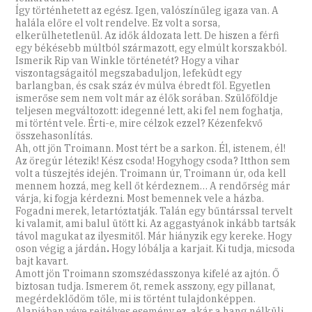
Így történhetett az egész. Igen, valószínűleg igaza van. A
halála előre el volt rendelve. Ez volt a sorsa,
elkerülhetetlenül. Az idők áldozata lett. De hiszen a férfi
egy békésebb múltból származott, egy elmúlt korszakból.
Ismerik Rip van Winkle történetét? Hogy a vihar
viszontagságaitól megszabaduljon, lefeküdt egy
barlangban, és csak száz év múlva ébredt föl. Egyetlen
ismerőse sem nem volt már az élők sorában. Szülőföldje
teljesen megváltozott: idegenné lett, aki fel nem foghatja,
mi történt vele. Érti-e, mire célzok ezzel? Kézenfekvő
összehasonlítás.
Ah, ott jön Troimann. Most tért be a sarkon. Él, istenem, él!
Az öregúr létezik! Kész csoda! Hogyhogy csoda? Itthon sem
volt a túszejtés idején. Troimann úr, Troimann úr, oda kell
mennem hozzá, meg kell őt kérdeznem… A rendőrség már
várja, ki fogja kérdezni. Most bemennek vele a házba.
Fogadni merek, letartóztatják. Talán egy bűntárssal tervelt
ki valamit, ami balul ütött ki. Az aggastyánok inkább tartsák
távol magukat az ilyesmitől. Már hiányzik egy kereke. Hogy
oson végig a járdán
.
Hogy lóbálja a karjait. Ki tudja, micsoda
bajt kavart.
Amott jön Troimann szomszédasszonya kifelé az ajtón. Ő
biztosan tudja. Ismerem őt, remek asszony, egy pillanat,
megérdeklődöm tőle, mi is történt tulajdonképpen.
Alapjában véve rejtélyes esemény ez, akár a hang nélküli