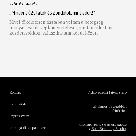
SZÖLLŐSI MÁTYÁS
„Mindent úgy látok és gondolok, mint eddig”
Mivel tökéletesen tisztában voltam a betegség
lefolyásával és végkimenetelével, miután túlestem a
kezdeti sokkon, választhattam két út között.
1
2
3
4
5
6
Rólunk
Adatvédelmi tájékoztató
Szerzőink
Általános szerződési
feltételek
Impresszum
A honlapot tervezte és fejlesztette
Támogatók és partnerek
Bold Branding Studio
a
.