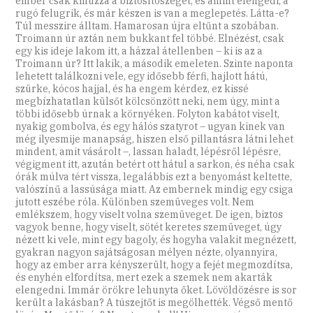
ember csak kihúzza a biztosítószeget, és amint elengedi, a
rugó felugrik, és már készen is van a meglepetés. Látta-e?
Túl messzire álltam. Hamarosan újra eltűnt a szobában.
Troimann úr aztán nem bukkant fel többé. Elnézést, csak
egy kis ideje lakom itt, a házzal átellenben – ki is az a
Troimann úr? Itt lakik, a második emeleten. Szinte naponta
lehetett találkozni vele, egy idősebb férfi, hajlott hátú,
szürke, kócos hajjal, és ha engem kérdez, ez kissé
megbízhatatlan külsőt kölcsönzött neki, nem úgy, mint a
többi idősebb úrnak a környéken. Folyton kabátot viselt,
nyakig gombolva, és egy hálós szatyrot – ugyan kinek van
még ilyesmije manapság, hiszen első pillantásra látni lehet
mindent, amit vásárolt –, lassan haladt, lépésről lépésre,
végigment itt, azután betért ott hátul a sarkon, és néha csak
órák múlva tért vissza, legalábbis ezt a benyomást keltette,
valószínű a lassúsága miatt. Az embernek mindig egy csiga
jutott eszébe róla. Különben szemüveges volt. Nem
emlékszem, hogy viselt volna szemüveget. De igen, biztos
vagyok benne, hogy viselt, sötét keretes szemüveget, úgy
nézett ki vele, mint egy bagoly, és hogyha valakit megnézett,
gyakran nagyon sajátságosan mélyen nézte, olyannyira,
hogy az ember arra kényszerült, hogy a fejét megmozdítsa,
és enyhén elfordítsa, mert ezek a szemek nem akarták
elengedni. Immár örökre lehunyta őket. Lövöldözésre is sor
került a lakásban? A túszejtőt is megölhették. Végső mentő