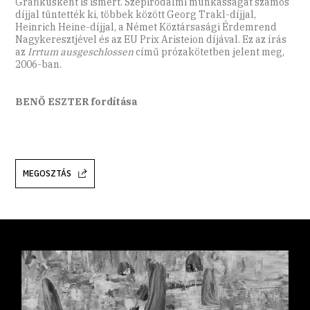
Grafikusként is ismert. Szépirodalmi munkásságát számos
díjjal tüntették ki, többek között Georg Trakl-díjjal,
Heinrich Heine-díjjal, a Német Köztársasági Érdemrend
Nagykeresztjével és az EU Prix Aristeion díjával. Ez az írás
az
Irrtum ausgeschlossen
című prózakötetben jelent meg,
2006-ban.
BENŐ ESZTER fordítása
MEGOSZTÁS