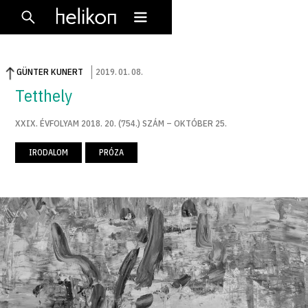
GÜNTER KUNERT
2019
.
01
.
08
.
Tetthely
XXIX. ÉVFOLYAM 2018. 20. (754.) SZÁM – OKTÓBER 25.
IRODALOM
PRÓZA