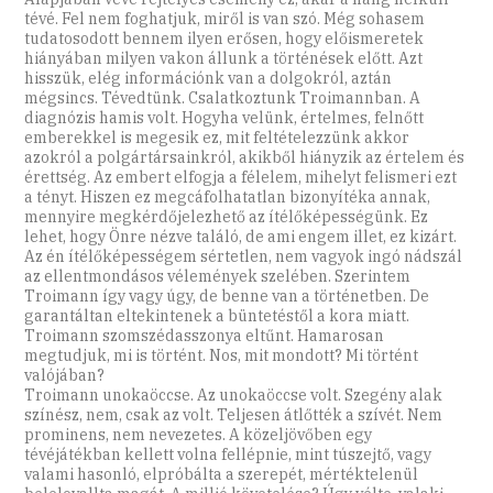
tévé. Fel nem foghatjuk, miről is van szó. Még sohasem
tudatosodott bennem ilyen erősen, hogy előismeretek
hiányában milyen vakon állunk a történések előtt. Azt
hisszük, elég információnk van a dolgokról, aztán
mégsincs. Tévedtünk. Csalatkoztunk Troimannban. A
diagnózis hamis volt. Hogyha velünk, értelmes, felnőtt
emberekkel is megesik ez, mit feltételezzünk akkor
azokról a polgártársainkról, akikből hiányzik az értelem és
érettség. Az embert elfogja a félelem, mihelyt felismeri ezt
a tényt. Hiszen ez megcáfolhatatlan bizonyítéka annak,
mennyire megkérdőjelezhető az ítélőképességünk. Ez
lehet, hogy Önre nézve találó, de ami engem illet, ez kizárt.
Az én ítélőképességem sértetlen, nem vagyok ingó nádszál
az ellentmondásos vélemények szelében. Szerintem
Troimann így vagy úgy, de benne van a történetben. De
garantáltan eltekintenek a büntetéstől a kora miatt.
Troimann szomszédasszonya eltűnt. Hamarosan
megtudjuk, mi is történt. Nos, mit mondott? Mi történt
valójában?
Troimann unokaöccse. Az unokaöccse volt. Szegény alak
színész, nem, csak az volt. Teljesen átlőtték a szívét. Nem
prominens, nem nevezetes. A közeljövőben egy
tévéjátékban kellett volna fellépnie, mint túszejtő, vagy
valami hasonló, elpróbálta a szerepét, mértéktelenül