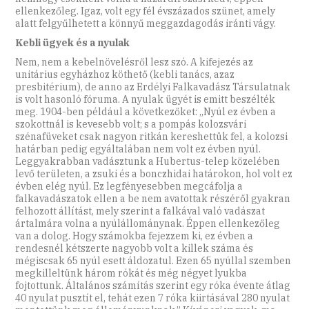
ellenkezőleg. Igaz, volt egy fél évszázados szünet, amely
alatt felgyűlhetett a könnyű meggazdagodás iránti vágy.
Kebli ügyek és a nyulak
Nem, nem a kebelnövelésről lesz szó. A kifejezés az
unitárius egyházhoz köthető (kebli tanács, azaz
presbitérium), de anno az Erdélyi Falkavadász Társulatnak
is volt hasonló fóruma. A nyulak ügyét is emitt beszélték
meg. 1904-ben például a következőket: „Nyúl ez évben a
szokottnál is kevesebb volt; s a pompás kolozsvári
szénafüveket csak nagyon ritkán kereshettük fel, a kolozsi
határban pedig egyáltalában nem volt ez évben nyúl.
Leggyakrabban vadásztunk a Hubertus-telep közelében
levő területen, a zsuki és a ­bon­czhidai határokon, hol volt ez
évben elég nyúl. Ez legfényesebben megcáfolja a
falkavadászatok ellen a be nem avatottak részéről gyakran
felhozott állítást, mely szerint a falkával való vadászat
ártalmára volna a nyúlállománynak. Éppen ellenkezőleg
van a dolog. Hogy számokba fejezzem ki, ez évben a
rendesnél kétszerte nagyobb volt a killek száma és
mégiscsak 65 nyúl esett áldozatul. Ezen 65 nyúllal szemben
megkilleltünk három rókát és még négyet lyukba
fojtottunk. Általános számítás szerint egy róka évente átlag
40 nyulat pusztít el, tehát ezen 7 róka kiirtásával 280 nyulat