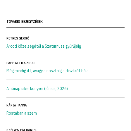
TOVÁBBI BEJEGYZÉSEK
PETRES GERGŐ
Arcod közelségétől a Szaturnusz gyűrűjéig
PAPP ATTILA ZSOLT
Még mindig itt, avagy a nosztalgia diszkrét bája
A hónap sikerkönyvei (június, 2026)
NÁNIA HANNA
Rostában a szem
SZÉLYES-PÁL DÁNIEL