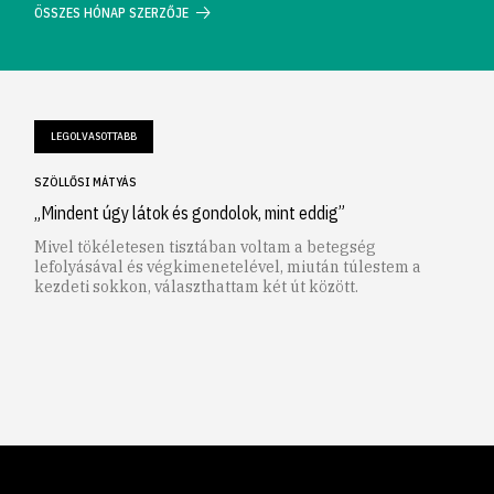
ÖSSZES HÓNAP SZERZŐJE
LEGOLVASOTTABB
SZÖLLŐSI MÁTYÁS
„Mindent úgy látok és gondolok, mint eddig”
Mivel tökéletesen tisztában voltam a betegség
lefolyásával és végkimenetelével, miután túlestem a
kezdeti sokkon, választhattam két út között.
1
2
3
4
5
6