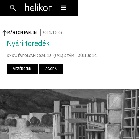
MÁRTON EVELIN
2024
.
10
.
09
.
Nyári töredék
XXXV. ÉVFOLYAM 2024. 13. (891.) SZÁM – JÚLIUS 10.
VEZÉRCIKK
AGORA