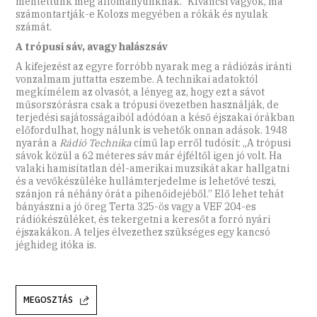
mentettünk meg állományunknak.” Kíváncsi vagyok, ma
számontartják-e Kolozs megyében a rókák és nyulak
számát.
A trópusi sáv, avagy halászsáv
A kifejezést az egyre forróbb nyarak meg a rádiózás iránti
vonzalmam juttatta eszembe. A technikai adatoktól
megkímélem az olvasót, a lényeg az, hogy ezt a sávot
műsorszórásra csak a trópusi övezetben használják, de
terjedési sajátosságaiból adódóan a késő éjszakai órákban
előfordulhat, hogy nálunk is vehetők onnan adások. 1948
nyarán a
Rádió Technika
című lap erről tudósít: „A trópusi
sávok közül a 62 méteres sáv már éjféltől igen jó volt. Ha
valaki hamisítatlan dél-amerikai muzsikát akar hallgatni
és a vevőkészüléke hullámterjedelme is lehetővé teszi,
szánjon rá néhány órát a pihenőidejéből.” Elő lehet tehát
bányászni a jó öreg Terta 325-ös vagy a VEF 204-es
rádiókészüléket, és tekergetni a keresőt a forró nyári
éjszakákon. A teljes élvezethez szükséges egy kancsó
jéghideg itóka is.
MEGOSZTÁS