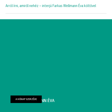
Arról írni, amiről nehéz – interjú Farkas Wellmann Éva költővel
A HÓNAP SZERZŐJE
FARKAS WELLMANN ÉVA