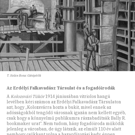
T. Szűcs Ilona: Gátépítők
Az Erdélyi Falkavadász Társulat és a fogadóirodák
A
Kolozsvári Tükör
1914 júniusában vitriolos hangú
levélben kéri számon az Erdélyi Falkavadász Társulaton
azt, hogy „Kolozsvárra hozta a bukit, mivel ennek az
adósságokból tengődő városnak igazán nem kellett egyéb,
csak hogy a könnyelmű publikumra rászabadítsák Bally R.
bookmaker urat”. Nem tudom, hány fogadóiroda működik
jelenleg a városban, de úgy látszik, az elmúlt 110 év alatt
nemhogy csökkent volna a hazardírozási kedv, éppen