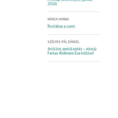
2026)
NÁNIA HANNA
Rostában a szem
SZÉLYES-PÁL DÁNIEL
Arról írni, amiről nehéz – interjú
Farkas Wellmann Éva költővel