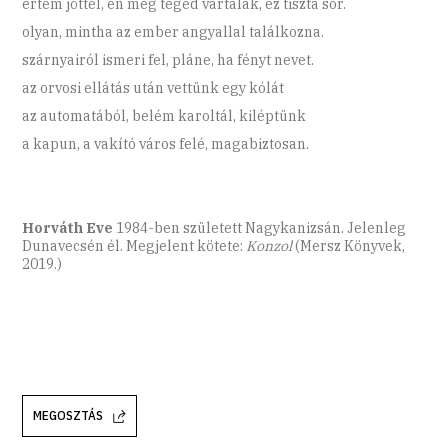
értem jöttél, én meg téged vártalak, ez tiszta sor.
olyan, mintha az ember angyallal találkozna.
szárnyairól ismeri fel, pláne, ha fényt nevet.
az orvosi ellátás után vettünk egy kólát
az automatából, belém karoltál, kiléptünk
a kapun, a vakító város felé, magabiztosan.
Horváth Eve
1984-ben született Nagykanizsán. Jelenleg
Dunavecsén él. Megjelent kötete:
Konzol
(Mersz Könyvek,
2019.)
MEGOSZTÁS