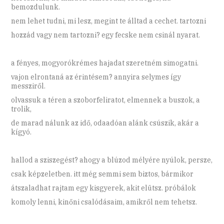
bemozdulunk.
nem lehet tudni, mi lesz, megint te álltad a cechet. tartozni
hozzád vagy nem tartozni? egy fecske nem csinál nyarat.
a fényes, mogyorókrémes hajadat szeretném simogatni.
vajon elrontaná az érintésem? annyira selymes így
messziről.
olvassuk a téren a szoborfeliratot, elmennek a buszok, a
trolik,
de marad nálunk az idő, odaadóan alánk csúszik, akár a
kígyó.
hallod a sziszegést? ahogy a blúzod mélyére nyúlok, persze,
csak képzeletben. itt még semmi sem biztos, bármikor
átszaladhat rajtam egy kisgyerek, akit elütsz. próbálok
komoly lenni, kinőni csalódásaim, amikről nem tehetsz.