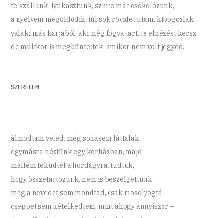
felszállunk, lyukasztunk, szinte már csókolózunk,
a nyelvem megoldódik, túl sok rövidet ittam, kibogozlak
valaki más karjából, aki még fogva tart, te elnézést kérsz,
de múltkor is megbüntettek, amikor nem volt jegyed.
SZERELEM
álmodtam veled. még sohasem láttalak.
egymásra néztünk egy kórházban, majd
mellém feküdtél a hordágyra. tudtuk,
hogy összetartozunk, nem is beszélgettünk.
még a nevedet sem mondtad, csak mosolyogtál.
cseppet sem kételkedtem, mint ahogy annyiszor –