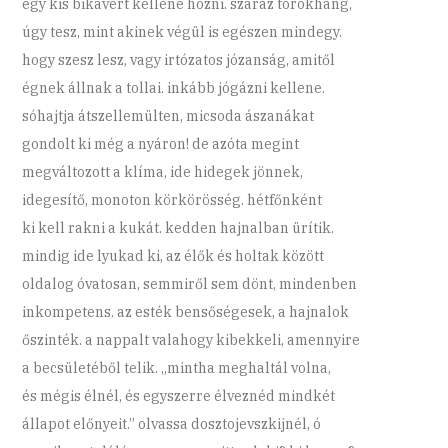
egy kis bikavért kellene hozni. száraz torokhang,
úgy tesz, mint akinek végül is egészen mindegy.
hogy szesz lesz, vagy irtózatos józanság, amitől
égnek állnak a tollai. inkább jógázni kellene.
sóhajtja átszellemülten, micsoda ászanákat
gondolt ki még a nyáron! de azóta megint
megváltozott a klíma, ide hidegek jönnek,
idegesítő, monoton körkörösség. hétfőnként
ki kell rakni a kukát. kedden hajnalban ürítik.
mindig ide lyukad ki, az élők és holtak között
oldalog óvatosan, semmiről sem dönt, mindenben
inkompetens. az esték bensőségesek, a hajnalok
őszinték. a nappalt valahogy kibekkeli, amennyire
a becsületéből telik. „mintha meghaltál volna,
és mégis élnél, és egyszerre élveznéd mindkét
állapot előnyeit.” olvassa dosztojevszkijnél, ó