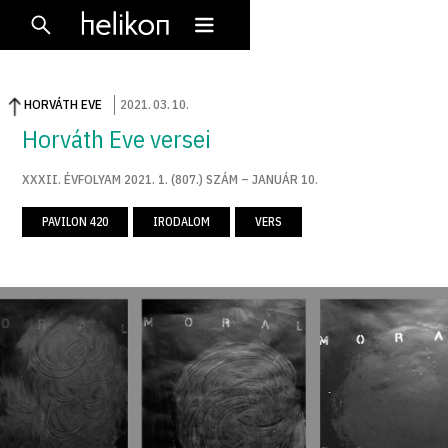
HORVÁTH EVE
2021
.
03
.
10
.
Horváth Eve versei
XXXII. ÉVFOLYAM 2021. 1. (807.) SZÁM – JANUÁR 10.
PAVILON 420
IRODALOM
VERS