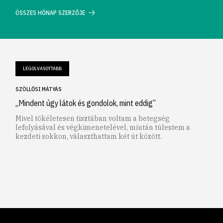
ÖSSZES HÓNAP SZERZŐJE
LEGOLVASOTTABB
SZÖLLŐSI MÁTYÁS
„Mindent úgy látok és gondolok, mint eddig”
Mivel tökéletesen tisztában voltam a betegség
lefolyásával és végkimenetelével, miután túlestem a
kezdeti sokkon, választhattam két út között.
1
2
3
4
5
6