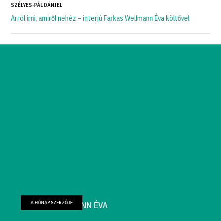
SZÉLYES-PÁL DÁNIEL
Arról írni, amiről nehéz – interjú Farkas Wellmann Éva költővel
A HÓNAP SZERZŐJE
FARKAS WELLMANN ÉVA