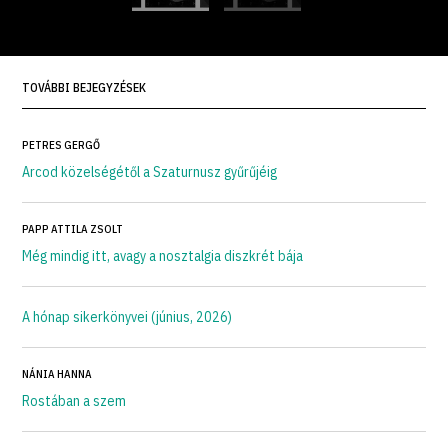
TOVÁBBI BEJEGYZÉSEK
PETRES GERGŐ
Arcod közelségétől a Szaturnusz gyűrűjéig
PAPP ATTILA ZSOLT
Még mindig itt, avagy a nosztalgia diszkrét bája
A hónap sikerkönyvei (június, 2026)
NÁNIA HANNA
Rostában a szem