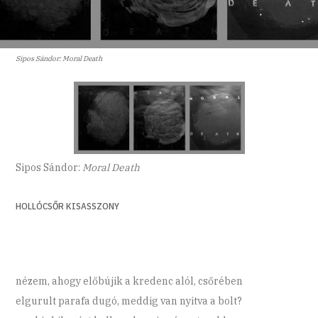
Sipos Sándor: Moral Death
Sipos Sándor:
Moral Death
HOLLÓCSŐR KISASSZONY
nézem, ahogy előbújik a kredenc alól, csőrében
elgurult parafa dugó, meddig van nyitva a bolt?