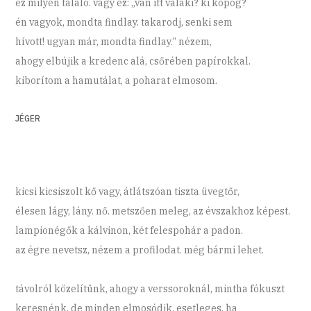
ez milyen találó. vagy ez: „van itt valaki? ki kopog?
én vagyok, mondta findlay. takarodj, senki sem
hívott! ugyan már, mondta findlay.” nézem,
ahogy elbújik a kredenc alá, csőrében papírokkal.
kiborítom a hamutálat, a poharat elmosom.
JÉGER
kicsi kicsiszolt kő vagy, átlátszóan tiszta üvegtőr,
élesen lágy, lány. nő. metszően meleg, az évszakhoz képest.
lampionégők a kálvinon, két felespohár a padon.
az égre nevetsz, nézem a profilodat. még bármi lehet.
távolról közelítünk, ahogy a verssoroknál, mintha fókuszt
keresnénk, de minden elmosódik, esetleges, ha