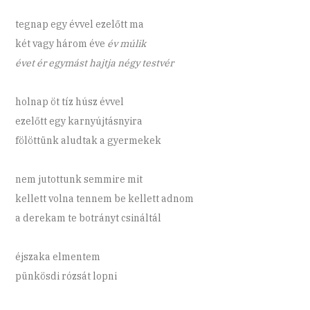
tegnap egy évvel ezelőtt ma
két vagy három éve
év múlik
évet ér egymást hajtja négy testvér
holnap öt tíz húsz évvel
ezelőtt egy karnyújtásnyira
fölöttünk aludtak a gyermekek
nem jutottunk semmire mit
kellett volna tennem be kellett adnom
a derekam te botrányt csináltál
éjszaka elmentem
pünkösdi rózsát lopni