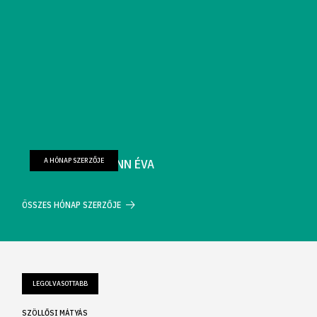
A HÓNAP SZERZŐJE
FARKAS WELLMANN ÉVA
ÖSSZES HÓNAP SZERZŐJE
LEGOLVASOTTABB
SZÖLLŐSI MÁTYÁS