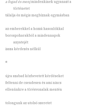
a fogad és menj
mindenkinek ugyanazt a
történetet
tálalja és mégis megbíznak egymásban
az emberekkel a hozzá hasonlókkal
borospoharakból a mindennapok
anyatejét
issza kérdezés nélkül
*
újra szabad közbevetett kérdéseket
feltenni de csendesen és ami nincs
ellenünkre a törésvonalak mentén
tolongunk az utolsó szeretet