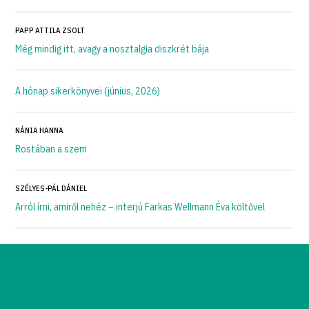
PAPP ATTILA ZSOLT
Még mindig itt, avagy a nosztalgia diszkrét bája
A hónap sikerkönyvei (június, 2026)
NÁNIA HANNA
Rostában a szem
SZÉLYES-PÁL DÁNIEL
Arról írni, amiről nehéz – interjú Farkas Wellmann Éva költővel