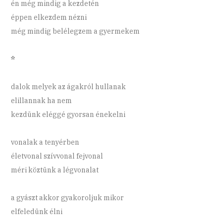
én még mindig a kezdetén
éppen elkezdem nézni
még mindig belélegzem a gyermekem
*
dalok melyek az ágakról hullanak
elillannak ha nem
kezdünk eléggé gyorsan énekelni
vonalak a tenyérben
életvonal szívvonal fejvonal
méri köztünk a légvonalat
a gyászt akkor gyakoroljuk mikor
elfeledünk élni