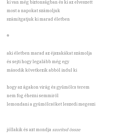
ki van még biztonságban és ki az elveszett
most a napokat számoljuk
számítgatjuk ki marad életben
*
aki életben marad az éjszakákat számolja
és sejti hogy legalább még egy
második következik abból indul ki
hogy az ágakon virág és gyümölcs terem
nem fog éhezni semmiről
lemondani a gyümölcsöket leszedi megeszi
jóllakik és azt mondja
szorítsd össze