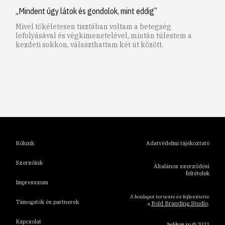
„Mindent úgy látok és gondolok, mint eddig”
Mivel tökéletesen tisztában voltam a betegség
lefolyásával és végkimenetelével, miután túlestem a
kezdeti sokkon, választhattam két út között.
1
2
3
4
5
6
Rólunk
Adatvédelmi tájékoztató
Szerzőink
Általános szerződési
feltételek
Impresszum
A honlapot tervezte és fejlesztette
Támogatók és partnerek
Bold Branding Studio
a
.
Kapcsolat
helikon.ro
© 2021