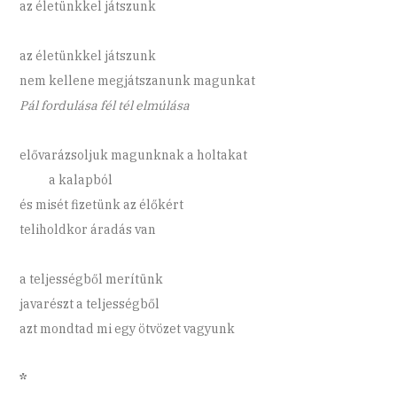
az életünkkel játszunk
az életünkkel játszunk
nem kellene megjátszanunk magunkat
Pál fordulása fél tél elmúlása
elővarázsoljuk magunknak a holtakat
a kalapból
és misét fizetünk az élőkért
teliholdkor áradás van
a teljességből merítünk
javarészt a teljességből
azt mondtad mi egy ötvözet vagyunk
*