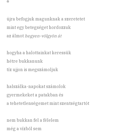
*
újra befogjuk magunknak a szeretetet
mint egy betegséget hordozzuk
az álmot
hegyen-völgyön át
hogyha a halottainkat keressük
hétre bukkanunk
tíz ujjon is megszámoljuk
halszálka-napokat számolok
gyermekeket a patakban és
a tehetetlenségemet mint szentségtartót
nem bukkan fel a félelem
még a vízből sem