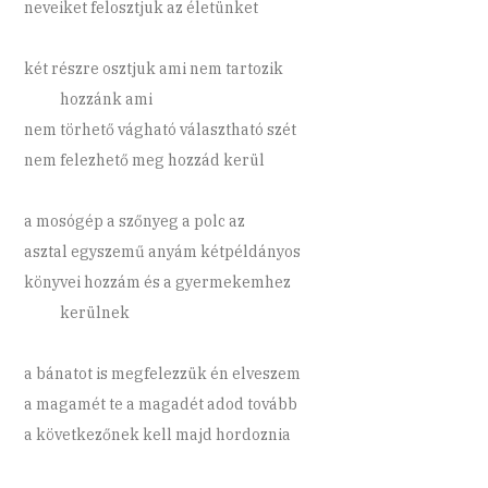
neveiket felosztjuk az életünket
két részre osztjuk ami nem tartozik
hozzánk ami
nem törhető vágható választható szét
nem felezhető meg hozzád kerül
a mosógép a szőnyeg a polc az
asztal egyszemű anyám kétpéldányos
könyvei hozzám és a gyermekemhez
kerülnek
a bánatot is megfelezzük én elveszem
a magamét te a magadét adod tovább
a következőnek kell majd hordoznia