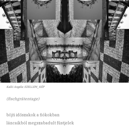
Kalló Angéla: SZELLEM_KÉP
(fischgrätentage)
böjti időszakok a fiókokban
láncaikból megszabadult füstjelek