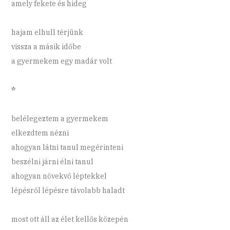
amely fekete és hideg
hajam elhull térjünk
vissza a másik időbe
a gyermekem egy madár volt
*
belélegeztem a gyermekem
elkezdtem nézni
ahogyan látni tanul megérinteni
beszélni járni élni tanul
ahogyan növekvő léptekkel
lépésről lépésre távolabb haladt
most ott áll az élet kellős közepén