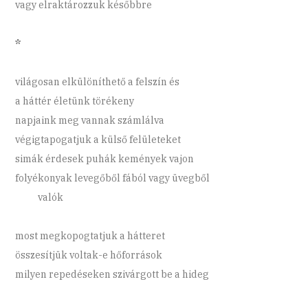
vagy elraktározzuk későbbre
*
világosan elkülöníthető a felszín és
a háttér életünk törékeny
napjaink meg vannak számlálva
végigtapogatjuk a külső felületeket
simák érdesek puhák kemények vajon
folyékonyak levegőből fából vagy üvegből
valók
most megkopogtatjuk a hátteret
összesítjük voltak-e hőforrások
milyen repedéseken szivárgott be a hideg