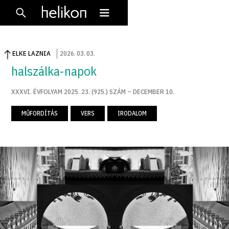
ELKE LAZNIA
2026
.
03
.
03
.
halszálka-napok
XXXVI. ÉVFOLYAM 2025. 23. (925.) SZÁM – DECEMBER 10.
MŰFORDÍTÁS
VERS
IRODALOM