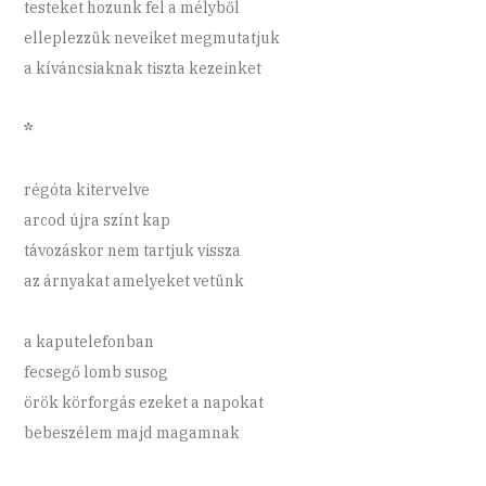
testeket hozunk fel a mélyből
elleplezzük neveiket megmutatjuk
a kíváncsiaknak tiszta kezeinket
*
régóta kitervelve
arcod újra színt kap
távozáskor nem tartjuk vissza
az árnyakat amelyeket vetünk
a kaputelefonban
fecsegő lomb susog
örök körforgás ezeket a napokat
bebeszélem majd magamnak