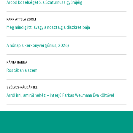
Arcod közelségétől a Szaturnusz gyűrűjéig
PAPP ATTILA ZSOLT
Még mindig itt, avagy a nosztalgia diszkrét bája
A hónap sikerkönyvei (június, 2026)
NÁNIA HANNA
Rostában a szem
SZÉLYES-PÁL DÁNIEL
Arról írni, amiről nehéz – interjú Farkas Wellmann Éva költővel