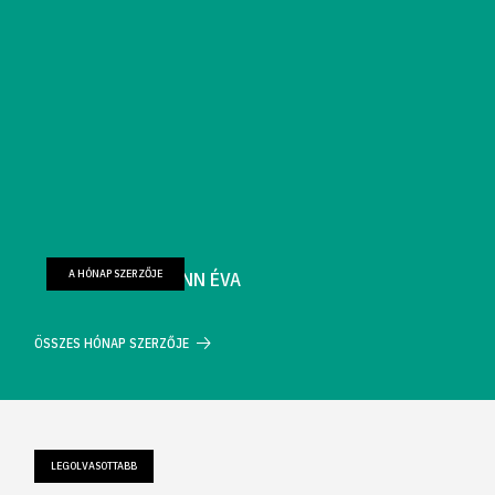
A HÓNAP SZERZŐJE
FARKAS WELLMANN ÉVA
ÖSSZES HÓNAP SZERZŐJE
LEGOLVASOTTABB