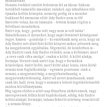
mondatokat.
Hosszú évekkel ezelőtt fedeztem fel az ákom-bákom
betűkből összeálló szavakat, valahol, egy áthallásos téli
éjszaka kellős közepén, nemrég pedig ez a mondat
bukkant fel szemeim előtt: Ady Endre nem is élt!
Szerette volna, ha ez összejön – tettem hozzá rögtön a
felvillanó mondathoz.
Ezért írja, hogy „poéta volt, vagy nem is volt talán”.
Szándékosan ír ilyeneket, hogy saját létezését kétségessé
tegye, hiszen – gondolja ő – ki emlékszik még arra, hogy az
Ady Endre név alatt futó költő könyvei mikor jelentek meg,
ha megjelentek egyáltalán. Végezetül, de kezdetben is –
Ady Endrét csak Ady Endre érdekli, nem a költészet, mert
„a vers csak cifra szolga”, csakis a költő. A költő alakja,
formája. Verseit csak azért írja, hogy e formához
közeledjen. Azért költő, mert költő akar lenni, ezen kívül
semmi sem foglalkoztatja – egészen pontosan: csak a
semmi, a megnemírtság, a megírhatatlanság, a
megnevezhetetlenség. Azért ad nevet mindannak, amit
csak lát, hall, érez, hogy e semmit a lehető legtökéletesebb
módon körülbástyázza.
Míg egyes elődei a sötét nap fényében sütkéreznek, vagy
szerepversek felhői közt bujdokolnak, addig Ady Endre
költői alakját, formáját, valami fehérlő sötétség veszi körül
– a semmi fénye.