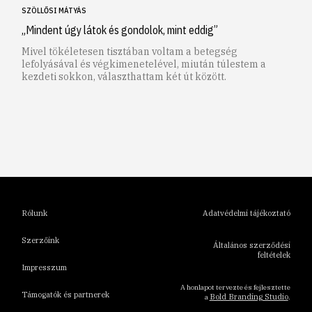
SZÖLLŐSI MÁTYÁS
„Mindent úgy látok és gondolok, mint eddig”
Mivel tökéletesen tisztában voltam a betegség
lefolyásával és végkimenetelével, miután túlestem a
kezdeti sokkon, választhattam két út között.
1
2
3
4
5
6
Rólunk
Adatvédelmi tájékoztató
Szerzőink
Általános szerződési
feltételek
Impresszum
A honlapot tervezte és fejlesztette
Támogatók és partnerek
Bold Branding Studio
a
.