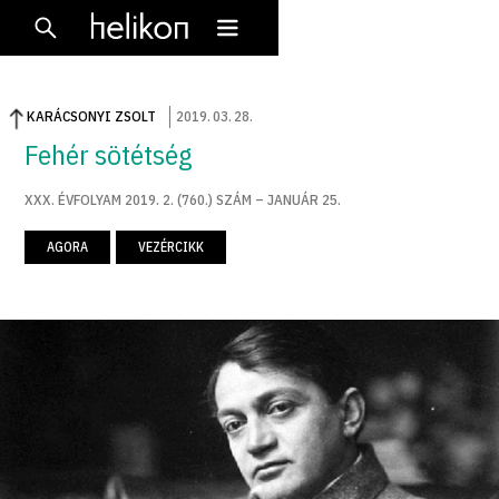
KARÁCSONYI ZSOLT
2019
.
03
.
28
.
Fehér sötétség
XXX. ÉVFOLYAM 2019. 2. (760.) SZÁM – JANUÁR 25.
AGORA
VEZÉRCIKK