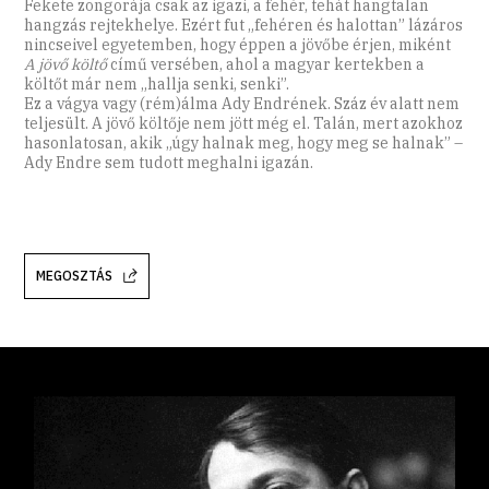
Fekete zongorája csak az igazi, a fehér, tehát hangtalan
hangzás rejtekhelye. Ezért fut „fehéren és halottan” lázáros
nincseivel egyetemben, hogy éppen a jövőbe érjen, miként
A jövő költő
című versében, ahol a magyar kertekben a
költőt már nem „hallja senki, senki”.
Ez a vágya vagy (rém)álma Ady Endrének. Száz év alatt nem
teljesült. A jövő költője nem jött még el. Talán, mert azokhoz
hasonlatosan, akik „úgy halnak meg, hogy meg se halnak” –
Ady Endre sem tudott meghalni igazán.
MEGOSZTÁS