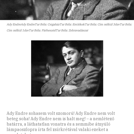
Ady EndreAdy EndreTar Béla: CsigaházTar Béla: EmlékekTar Béla: Cím nélkül 3davTar Béla:
Cím nélkül 1davTar Béla: PárbeszédTar Béla: Zebravadászat
Ady Endre sohasem volt szomorú! Ady Endre nem volt
beteg soha! Ady Endre nem is halt meg! – a nemlétező
batárra, a láthatatlan vonatra és a semmibe átnyúló
lámpaoszlopra írta fel zsírkrétával valaki ezeket a