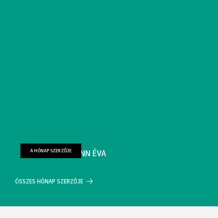
A HÓNAP SZERZŐJE
FARKAS WELLMANN ÉVA
ÖSSZES HÓNAP SZERZŐJE