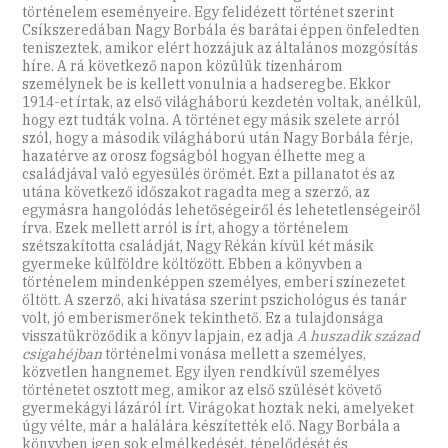
történelem eseményeire. Egy felidézett történet szerint
Csíkszeredában Nagy Borbála és barátai éppen önfeledten
teniszeztek, amikor elért hozzájuk az általános mozgósítás
híre. A rá következő napon közülük tizenhárom
személynek be is kellett vonulnia a hadseregbe. Ekkor
1914-et írtak, az első világháború kezdetén voltak, anélkül,
hogy ezt tudták volna. A történet egy másik szelete arról
szól, hogy a második világháború után Nagy Borbála férje,
hazatérve az orosz fogságból hogyan élhette meg a
családjával való egyesülés örömét. Ezt a pillanatot és az
utána következő időszakot ragadta meg a szerző, az
egymásra hangolódás lehetőségeiről és lehetetlenségeiről
írva. Ezek mellett arról is írt, ahogy a történelem
szétszakította családját, Nagy Rékán kívül két másik
gyermeke külföldre költözött. Ebben a könyvben a
történelem mindenképpen személyes, emberi színezetet
öltött. A szerző, aki hivatása szerint pszichológus és tanár
volt, jó emberismerőnek tekinthető. Ez a tulajdonsága
visszatükröződik a könyv lapjain, ez adja
A huszadik század
csigahéjban
történelmi vonása mellett a személyes,
közvetlen hangnemet. Egy ilyen rendkívül személyes
történetet osztott meg, amikor az első szülését követő
gyermekágyi lázáról írt. Virágokat hoztak neki, amelyeket
úgy vélte, már a halálára készítették elő. Nagy Borbála a
könyvben igen sok elmélkedését, tépelődését és