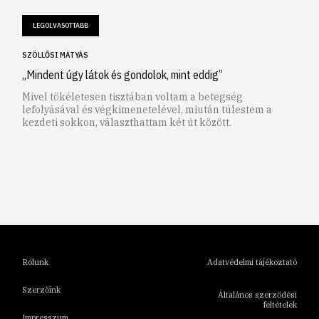
LEGOLVASOTTABB
SZÖLLŐSI MÁTYÁS
„Mindent úgy látok és gondolok, mint eddig”
Mivel tökéletesen tisztában voltam a betegség
lefolyásával és végkimenetelével, miután túlestem a
kezdeti sokkon, választhattam két út között.
1
2
3
4
5
6
Rólunk
Adatvédelmi tájékoztató
Szerzőink
Általános szerződési
feltételek
Impresszum