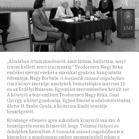
„Általában írtam mindenről, amit láttam, hallottam, mert
írnom kellett, mert írni muszáj.” Teodorescu Nagy Réka
emlékei szerint ezeket a szavakat gyakran hangoztatta
édesanyja, Nagy Borbála,
A huszadik század csigahéjban
című könyv szerzője, amelynek bemutatójára március 11-
én az Erdélyi Múzeum-Egyesület szervezésében került sor.
A kötetről a fent említett Teodorescu Nagy Réka, Gaal
György, a kötet gondozója, Egyed Emese irodalomtörténész,
illetve H. Szabó Gyula, a Kriterion Kiadó vezetője
beszélgetett.
Rövidsége ellenére igen sokoldalú könyvről van szó. A
beszélgetés során felmerült, hogy Tolsztoj
Háború és
béké
jéhez hasonlóan
A huszadik század csigahéjban
is a
kisember, a mindennapi ember szemszögéből tekint a