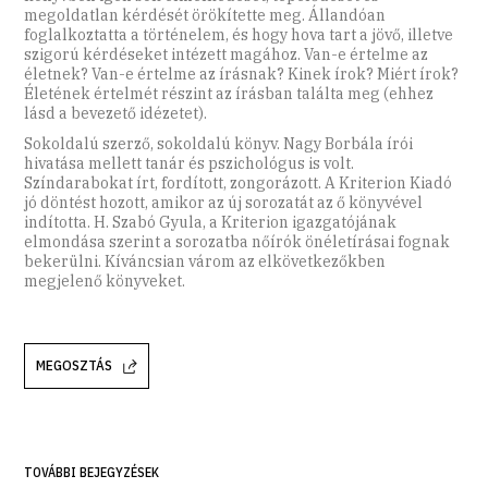
megoldatlan kérdését örökítette meg. Állandóan
foglalkoztatta a történelem, és hogy hova tart a jövő, illetve
szigorú kérdéseket intézett magához. Van-e értelme az
életnek? Van-e értelme az írásnak? Kinek írok? Miért írok?
Életének értelmét részint az írásban találta meg (ehhez
lásd a bevezető idézetet).
Sokoldalú szerző, sokoldalú könyv. Nagy Borbála írói
hivatása mellett tanár és pszichológus is volt.
Színdarabokat írt, fordított, zongorázott. A Kriterion Kiadó
jó döntést hozott, amikor az új sorozatát az ő könyvével
indította. H. Szabó Gyula, a Kriterion igazgatójának
elmondása szerint a sorozatba nőírók önéletírásai fognak
bekerülni. Kíváncsian várom az elkövetkezőkben
megjelenő könyveket.
MEGOSZTÁS
TOVÁBBI BEJEGYZÉSEK