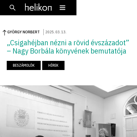
GYÖRGY NORBERT
2025
.
03
.
13
.
„Csigahéjban nézni a rövid évszázadot”
– Nagy Borbála könyvének bemutatója
BESZÁMOLÓK
HÍREK