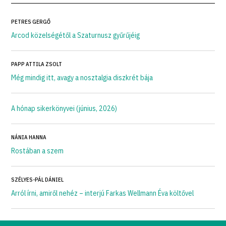
PETRES GERGŐ
Arcod közelségétől a Szaturnusz gyűrűjéig
PAPP ATTILA ZSOLT
Még mindig itt, avagy a nosztalgia diszkrét bája
A hónap sikerkönyvei (június, 2026)
NÁNIA HANNA
Rostában a szem
SZÉLYES-PÁL DÁNIEL
Arról írni, amiről nehéz – interjú Farkas Wellmann Éva költővel