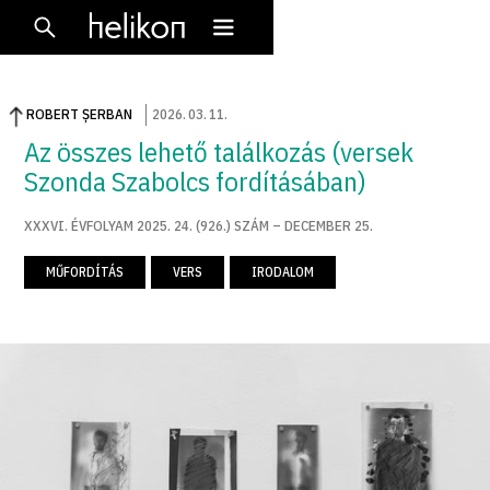
ROBERT ȘERBAN
2026
.
03
.
11
.
Az összes lehető találkozás (versek
Szonda Szabolcs fordításában)
XXXVI. ÉVFOLYAM 2025. 24. (926.) SZÁM – DECEMBER 25.
MŰFORDÍTÁS
VERS
IRODALOM