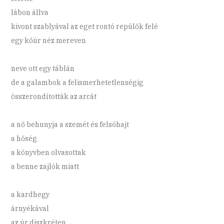
lábon állva
kivont szablyával az eget rontó repülők felé
egy kőúr néz mereven
neve ott egy táblán
de a galambok a felismerhetetlenségig
összerondították az arcát
a nő behunyja a szemét és felsóhajt
a hőség
a könyvben olvasottak
a benne zajlók miatt
a kardhegy
árnyékával
az úr diszkréten