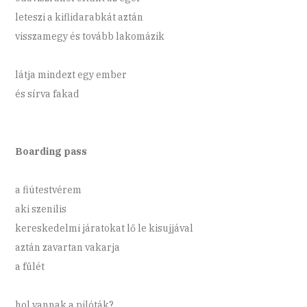
leteszi a kiflidarabkát aztán
visszamegy és tovább lakomázik
látja mindezt egy ember
és sírva fakad
Boarding pass
a fiútestvérem
aki szenilis
kereskedelmi járatokat lő le kisujjával
aztán zavartan vakarja
a fülét
hol vannak a pilóták?