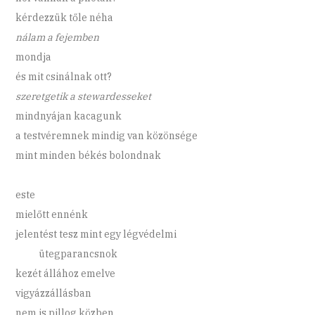
kérdezzük tőle néha
nálam a fejemben
mondja
és mit csinálnak ott?
szeretgetik a stewardesseket
mindnyájan kacagunk
a testvéremnek mindig van közönsége
mint minden békés bolondnak
este
mielőtt ennénk
jelentést tesz mint egy légvédelmi
ütegparancsnok
kezét állához emelve
vigyázzállásban
nem is pillog közben