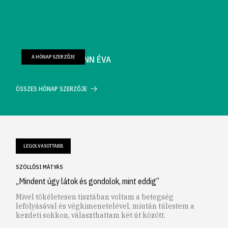
A HÓNAP SZERZŐJE
FARKAS WELLMANN ÉVA
ÖSSZES HÓNAP SZERZŐJE
LEGOLVASOTTABB
SZÖLLŐSI MÁTYÁS
„Mindent úgy látok és gondolok, mint eddig”
Mivel tökéletesen tisztában voltam a betegség
lefolyásával és végkimenetelével, miután túlestem a
kezdeti sokkon, választhattam két út között.