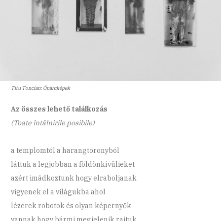
Titu Toncian: Önarcképek
Az összes lehető találkozás
(Toate întâlnirile posibile)
a templomtól a harangtoronyból
láttuk a legjobban a földönkívülieket
azért imádkoztunk hogy elraboljanak
vigyenek el a világukba ahol
lézerek robotok és olyan képernyők
vannak hogy bármi megjelenik rajtuk