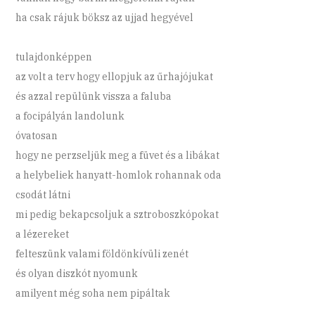
ha csak rájuk böksz az ujjad hegyével
tulajdonképpen
az volt a terv hogy ellopjuk az űrhajójukat
és azzal repülünk vissza a faluba
a focipályán landolunk
óvatosan
hogy ne perzseljük meg a füvet és a libákat
a helybeliek hanyatt-homlok rohannak oda
csodát látni
mi pedig bekapcsoljuk a sztroboszkópokat
a lézereket
felteszünk valami földönkívüli zenét
és olyan diszkót nyomunk
amilyent még soha nem pipáltak