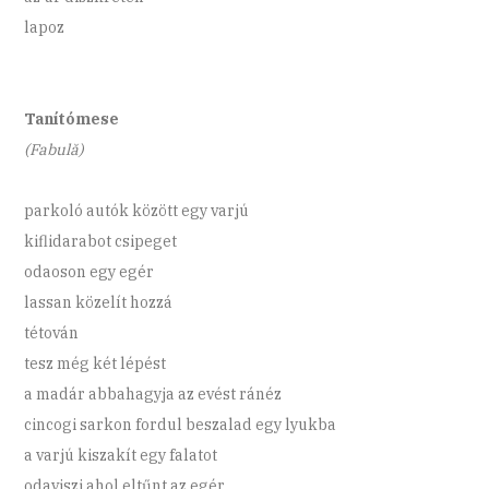
lapoz
Tanítómese
(Fabulă)
parkoló autók között egy varjú
kiflidarabot csipeget
odaoson egy egér
lassan közelít hozzá
tétován
tesz még két lépést
a madár abbahagyja az evést ránéz
cincogi sarkon fordul beszalad egy lyukba
a varjú kiszakít egy falatot
odaviszi ahol eltűnt az egér