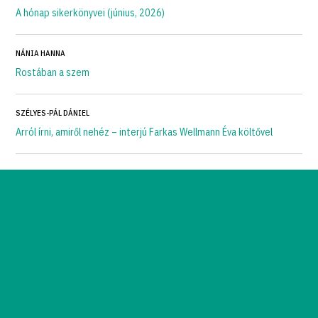
A hónap sikerkönyvei (június, 2026)
NÁNIA HANNA
Rostában a szem
SZÉLYES-PÁL DÁNIEL
Arról írni, amiről nehéz – interjú Farkas Wellmann Éva költővel