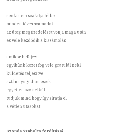
senki nem szakítja félbe
minden téves számadat
az üteg megtizedelését vonja maga után
és vele kezdődik a kiszámolás
amikor befejezi
egyikünk kezet fog vele gratulál neki
küldetés teljesítve
aztán nyugodtan eszik
egyetlen szó nélkül
tudjuk mind hogy így siratja el
a vétlen utasokat
Szonda Szabolcs fordításai