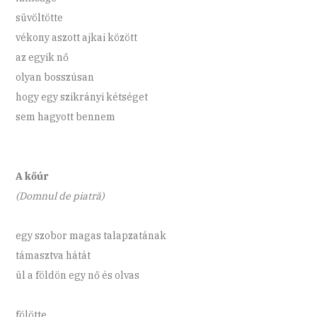
süvöltötte
vékony aszott ajkai között
az egyik nő
olyan bosszúsan
hogy egy szikrányi kétséget
sem hagyott bennem
A kőúr
(Domnul de piatră)
egy szobor magas talapzatának
támasztva hátát
ül a földön egy nő és olvas
fölötte