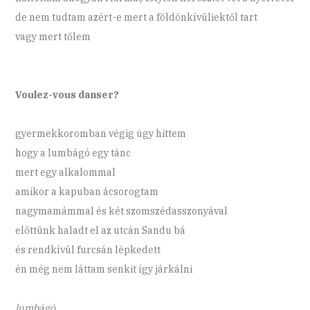
de nem tudtam azért-e mert a földönkívüliektől tart
vagy mert tőlem
Voulez-vous danser?
gyermekkoromban végig úgy hittem
hogy a lumbágó egy tánc
mert egy alkalommal
amikor a kapuban ácsorogtam
nagymamámmal és két szomszédasszonyával
előttünk haladt el az utcán Sandu bá
és rendkívül furcsán lépkedett
én még nem láttam senkit így járkálni
lumbágó