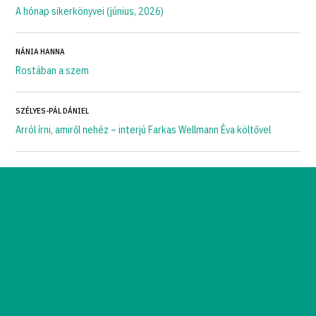
A hónap sikerkönyvei (június, 2026)
NÁNIA HANNA
Rostában a szem
SZÉLYES-PÁL DÁNIEL
Arról írni, amiről nehéz – interjú Farkas Wellmann Éva költővel