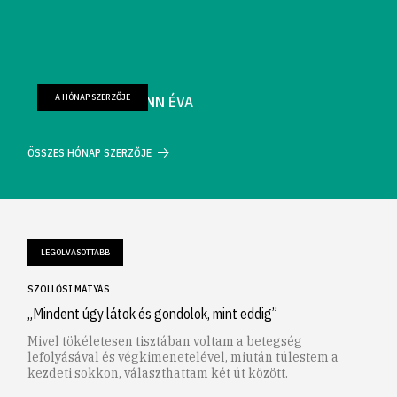
A HÓNAP SZERZŐJE
FARKAS WELLMANN ÉVA
ÖSSZES HÓNAP SZERZŐJE
LEGOLVASOTTABB
SZÖLLŐSI MÁTYÁS
„Mindent úgy látok és gondolok, mint eddig”
Mivel tökéletesen tisztában voltam a betegség
lefolyásával és végkimenetelével, miután túlestem a
kezdeti sokkon, választhattam két út között.