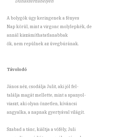
Dunaszerdahelyen
A bolygók úgy keringenek a fényes
Nap körül, mint a virgonc molylepkék, de
annál kiszámíthatatlanabbak
ők, nem repülnek az üvegbúrának.
Távolodó
János néz, csodálja Julit, aki jól fel-
találja magát mellette, mint a spanyol-
viaszt, aki olyan önzetlen, kíváncsi
angyalka, a napnak gyertyával világít.
Szabad a tánc, kiáltja a vőfély, Juli