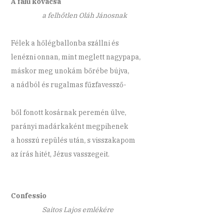
A falu kovácsa
a felhőtlen Oláh Jánosnak
Félek a hőlégballonba szállni és
lenézni onnan, mint meglett nagypapa,
máskor meg unokám bőrébe bújva,
a nádból és rugalmas fűzfavessző-
ből fonott kosárnak peremén ülve,
parányi madárkaként megpihenek
a hosszú repülés után, s visszakapom
az írás hitét, Jézus vasszegeit.
Confessio
Saitos Lajos emlékére