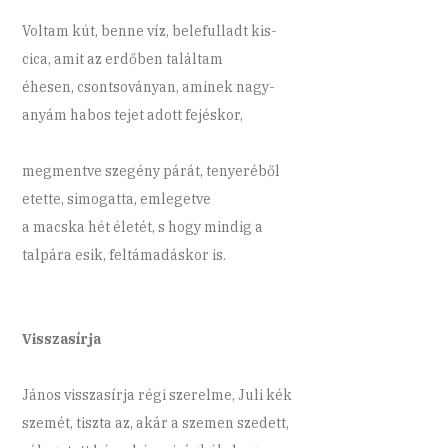
Voltam kút, benne víz, belefulladt kis-
cica, amit az erdőben találtam
éhesen, csontsoványan, aminek nagy-
anyám habos tejet adott fejéskor,
megmentve szegény párát, tenyeréből
etette, simogatta, emlegetve
a macska hét életét, s hogy mindig a
talpára esik, feltámadáskor is.
Visszasírja
János visszasírja régi szerelme, Juli kék
szemét, tiszta az, akár a szemen szedett,