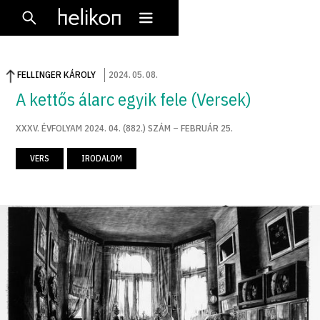
FELLINGER KÁROLY
2024
.
05
.
08
.
A kettős álarc egyik fele (Versek)
XXXV. ÉVFOLYAM 2024. 04. (882.) SZÁM – FEBRUÁR 25.
VERS
IRODALOM