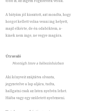
több is, az ingem rögzítették velük.
A bátyám jól kiosztott, azt mondta, hogy
horgot kellett volna venni ing helyett,
majd elkérte, de én odaböktem, a-
kinek nem inge, ne vegye magára.
Útravaló
Montágh Imre a bábszínházban
Aki könyveit szájtátva olvasta,
jegyzetelve a lap aljára, tudta,
hallgatni csak az Isten nyelvén lehet.
Hiába vagy egy született nyelvzseni.