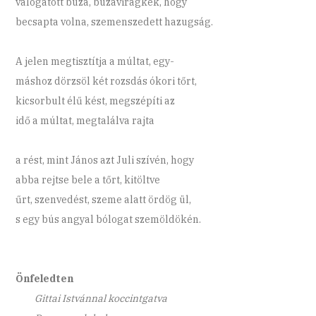
válogatott búza, búzavirágkék, hogy
becsapta volna, szemenszedett hazugság.
A jelen megtisztítja a múltat, egy-
máshoz dörzsöl két rozsdás ókori tőrt,
kicsorbult élű kést, megszépíti az
idő a múltat, megtalálva rajta
a rést, mint János azt Juli szívén, hogy
abba rejtse bele a tőrt, kitöltve
űrt, szenvedést, szeme alatt ördög ül,
s egy bús angyal bólogat szemöldökén.
Önfeledten
Gittai Istvánnal koccintgatva