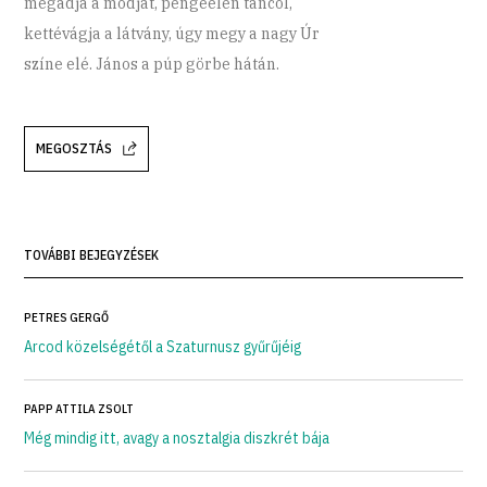
megadja a módját, pengeélen táncol,
kettévágja a látvány, úgy megy a nagy Úr
színe elé. János a púp görbe hátán.
MEGOSZTÁS
TOVÁBBI BEJEGYZÉSEK
PETRES GERGŐ
Arcod közelségétől a Szaturnusz gyűrűjéig
PAPP ATTILA ZSOLT
Még mindig itt, avagy a nosztalgia diszkrét bája