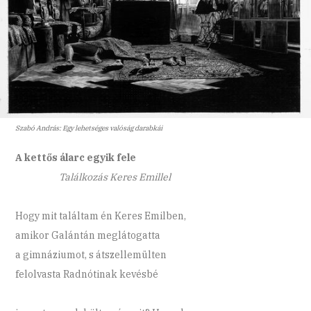
Szabó András: Egy lehetséges valóság darabkái
A kettős álarc egyik fele
Találkozás Keres Emillel
Hogy mit találtam én Keres Emilben,
amikor Galántán meglátogatta
a gimnáziumot, s átszellemülten
felolvasta Radnótinak kevésbé