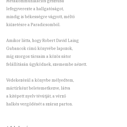
Metakommunikációs gesztusa
lefegyverezte a hallgatóságot,
mindig is békességre vágyott, méltó
kiűzetésre a Paradicsomból.
Amikor látta, hogy Robert David Laing
Gubancok című könyvébe lapozok,
míg szorgos társaim a közös sátor
felállításán ügyködnek, szemembe nézett.
Védekezésül a könyvbe mélyedtem,
mártírként beletemetkezve, látva
a kitépett nyelv tévútját, a vérző
halkés vergődését a száraz parton.