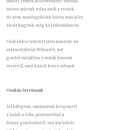
ismert, remek költeményeit? Hacsak
szíven szúrtak volna azok a versek,
de nem, mindegyikünk bőrén más jelet,
ábrát hagytak, még ha láthatatlant is.
Csak akkor lehetett látni mindezt, ha
valamelyikünk füllentett, mit
gondol valójában a másik kamasz
verséről, amit kézről kézre adtunk.
Csukás Istvánnak
Jól kifogtam, visszaestek horgomról
a halak a tóba, pontosabban a
fránya gombostűről, van ám belőle