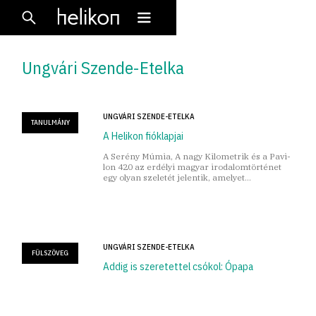
Ungvári Szende-Etelka
UNGVÁRI SZENDE-ETELKA
TANULMÁNY
A Helikon fióklapjai
A Serény Múmia, A nagy Kilometrik és a Pavi­
lon 420 az erdélyi magyar irodalomtörténet
egy olyan szeletét jelentik, amelyet
ismereteim szerint eddig más nem dolgozott
fel ebben a formában.
UNGVÁRI SZENDE-ETELKA
FÜLSZÖVEG
Addig is szeretettel csókol: Ópapa