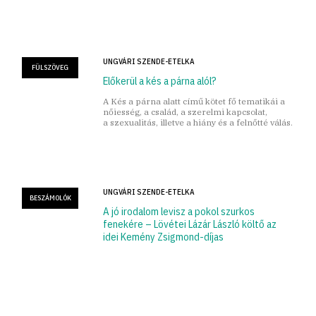
UNGVÁRI SZENDE-ETELKA
FÜLSZÖVEG
Előkerül a kés a párna alól?
A Kés a párna alatt című kötet fő tematikái a
nőiesség, a család, a szerelmi kapcsolat,
a szexualitás, illetve a hiány és a felnőtté válás.
UNGVÁRI SZENDE-ETELKA
BESZÁMOLÓK
A jó irodalom levisz a pokol szurkos
fenekére – Lövétei Lázár László költő az
idei Kemény Zsigmond-díjas