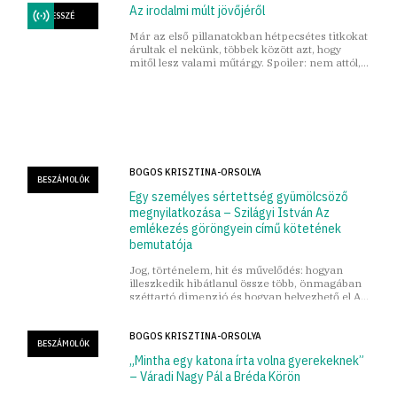
Az irodalmi múlt jövőjéről
ESSZÉ
Már az első pillanatokban hétpecsétes titkokat
árultak el nekünk, többek között azt, hogy
mitől lesz valami műtárgy. Spoiler: nem attól,
hogy régi.
BOGOS KRISZTINA-ORSOLYA
BESZÁMOLÓK
Egy személyes sértettség gyümölcsöző
megnyilatkozása – Szilágyi István Az
emlékezés göröngyein című kötetének
bemutatója
Jog, történelem, hit és művelődés: hogyan
illeszkedik hibátlanul össze több, önmagában
széttartó dimenzió és hogyan helyezhető el Az
emlékezés göröngyein című kötet Szilágyi
István életművében
BOGOS KRISZTINA-ORSOLYA
BESZÁMOLÓK
„Mintha egy katona írta volna gyerekeknek”
– Váradi Nagy Pál a Bréda Körön