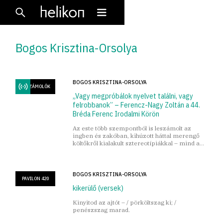
Bogos Krisztina-Orsolya
BOGOS KRISZTINA-ORSOLYA
BESZÁMOLÓK
„Vagy megpróbálok nyelvet találni, vagy
felrobbanok” – Ferencz-Nagy Zoltán a 44.
Bréda Ferenc Irodalmi Körön
Az este több szempontból is leszámolt az
ingben és zakóban, kihúzott háttal merengő
költőkről kialakult sztereotípiákkal – mind a
szövegek, mind a látvány szintjén.
BOGOS KRISZTINA-ORSOLYA
PAVILON 420
kikerülő (versek)
Kinyitod az ajtót – / pörköltszag ki; /
penészszag marad.