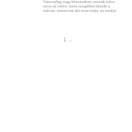
Viszonylag nagy létszámban vannak jelen
azon az estén, amin megdőlni látszik a
mítosz, miszerint aki nem tudja, az tanítja.
1
...