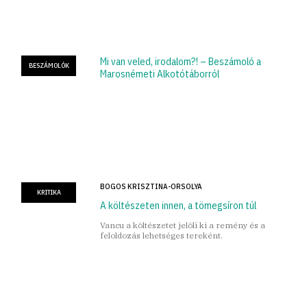
Mi van veled, irodalom?! – Beszámoló a
BESZÁMOLÓK
Marosnémeti Alkotótáborról
BOGOS KRISZTINA-ORSOLYA
KRITIKA
A költészeten innen, a tömegsíron túl
Vancu a költészetet jelöli ki a remény és a
feloldozás lehetséges tereként.