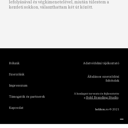
lefolyásával és végkimenetelével, miután túlestem a
kezdeti sokkon, választhattam két út között.
1
2
3
4
5
6
Rólunk
Adatvédelmi tájékoztató
Szerzőink
Általános szerződési
feltételek
Impresszum
A honlapot tervezte és fejlesztette
Támogatók és partnerek
Bold Branding Studio
a
.
Kapcsolat
helikon.ro
© 2021