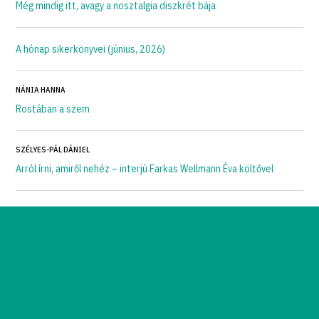
Még mindig itt, avagy a nosztalgia diszkrét bája
A hónap sikerkönyvei (június, 2026)
NÁNIA HANNA
Rostában a szem
SZÉLYES-PÁL DÁNIEL
Arról írni, amiről nehéz – interjú Farkas Wellmann Éva költővel