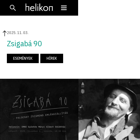
2025
.
11
.
03
.
Zsigabá 90
ESEMÉNYEK
HÍREK