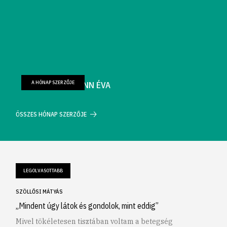
A HÓNAP SZERZŐJE
FARKAS WELLMANN ÉVA
ÖSSZES HÓNAP SZERZŐJE
LEGOLVASOTTABB
SZÖLLŐSI MÁTYÁS
„Mindent úgy látok és gondolok, mint eddig”
Mivel tökéletesen tisztában voltam a betegség