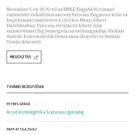
November 5-én 18:30-tól az EMKE Zsigabá 90 címmel
emlékestet és kiállítást szervez Palocsay Zsigmond költő és
hegedűtanár tiszteletére a Györkös Mányi Albert
Emlékházban. Palocsay életútjáról Albert Júlia
színművésszel fog beszélgetni az est házigazdája, Hatházi
András. Közreműködik Dénes anna (hegedű) és Hatházi
Tamás (klarinét).
MEGOSZTÁS
TOVÁBBI BEJEGYZÉSEK
PETRES GERGŐ
Arcod közelségétől a Szaturnusz gyűrűjéig
PAPP ATTILA ZSOLT