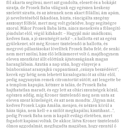
föl akarta segíteni, mert azt gondolta, elesett és a bokáját
siratja, de Prosek Baba világunk egy egészen keskeny
szeletét siratta, és az istennek nem akart fölállni, ám apám,
jó neveltetéséből fakadóan, húzta, ráncigálta szegény
asszonyt fölfelé, mert meg volt győződve, hogy segítségre
szorul. Mikor Prosek Baba látta, nincs menekvés a fölsegítő
jóindulat elől, végül kifakadt: – Hagyjál már imádkozni,
kedves fiam, a jó szentségét neki! –, s hallotta ezt az egész
gyülekezet, sőt még Kroner tisztelendő is hallotta, és
megrovó pillantásokat lövelltek Prosek Baba felé, de senki
nem mert szólni, hisz élő lelkiismeret volt ő, majdhogynem
eleven szentként állt előttünk ájtatosságának magas
haranglábain. Azután a nap után, hogy elnyerje a
bűnbocsánat aranyajkú cuppantásait „csúnya beszédéért”,
kerek egy hétig nem lehetett kicsalogatni őt az oltár elől,
pedig nagyanyám remek citromtortát sütött, azt lengette be
a templom kapuján, kétszer is talán, de Prosek Baba
hajthatatlan maradt, és egy lett az oltári szentségek közül,
egészen addig, míg Kroner tisztelendő meg nem unta az
eleven szent közelségét, és azt nem mondta: „Ugyan már,
kedves Prosek Lujza Amália, menjen, és nézzen körül a
háza táján, nem kell-e a szőlőt megkapálni, kisztihant…”,
pedig Prosek Baba nem is kapált evilági életében, mert
fogadott kapásai voltak. De akkor, látva Kro­ner tisztelendő
ólmos aggodalmát, megfogadta magában, hogy ezentúl ő