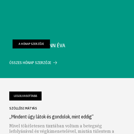
A HÓNAP SZERZŐJE
FARKAS WELLMANN ÉVA
ÖSSZES HÓNAP SZERZŐJE
LEGOLVASOTTABB
SZÖLLŐSI MÁTYÁS
„Mindent úgy látok és gondolok, mint eddig”
Mivel tökéletesen tisztában voltam a betegség
lefolyásával és végkimenetelével, miután túlestem a