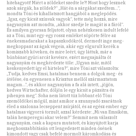
hitehagyott! Miért a zöldeket szedte le?! Most hogy lesznek
azok sárgák, ha zöldek?” „Hát én a sárgákat szedtem…”,
mondta Tóni és kihallatszott hangjából a meglepődés.
„Igaz, egy kicsit színvak vagyok”, tette még hozzá, mire
nagyanyám azt mondta, „akkor szedje le magát is a fáról”.
És amilyen gyorsan feljutott, olyan nehézkesen indult lefelé
az a Tóni, mint egy-egy rossz emléket söpörte félre az
énekesmadarakat a kapaszkodókról, dermedt inge meg-
megkoppant az ágak végein, akár egy elgurult kerék a
komiszabb köveken, és mire leért, úgy láttuk, már a
bűnbánat gyűri arcát kevésre, ezért megsajnálta őt
nagyanyám és megkérdezte tőle: „Ugyan már, mitől
keskenyedett így el hirtelen?”, mire Tóni azt válaszolta:
„Tudja, kedves Emsi, hatalmas bennem a dolgok meg- és
átélése, én egyenesen a Krisztus mellől származtatom
magam…”, és akkor nagyanyám a fa alá intett, „jöjjön,
kedves Wirtschafter, dőljön le egy kicsit a pázsitra és
pihenjen meg”. Soha nem látott tűz lobbant elő Tóni
szemöldökei mögül, mint amikor a szunnyadó zsarátnok
éled a szalonna lecseppent zsírjától, és az egész ember egy
hatalmas vigyorrá torzult, azzal kérdezte: „Mi van Emsikém,
talán hemperegni akar velem?” Semmit nem válaszolt
nagyanyám, csak a kapura mutatott, és kinyújtott karja
meghosszabbításán ott lengedezett minden ősének
kimondott vagy csak befelé mormolt káromkodása és