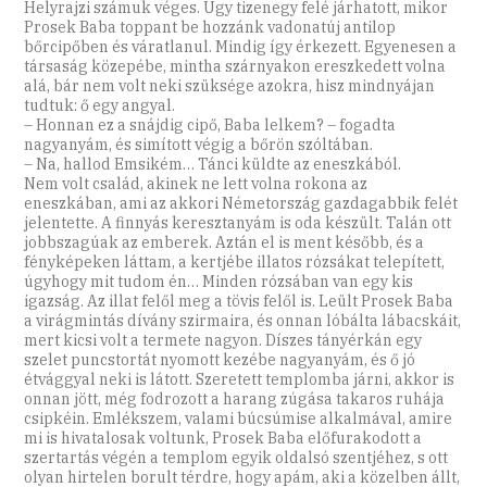
Helyrajzi számuk véges. Úgy tizenegy felé járhatott, mikor
Prosek Baba toppant be hozzánk vadonatúj antilop
bőrcipőben és váratlanul. Mindig így érkezett. Egyenesen a
társaság közepébe, mintha szárnyakon ereszkedett volna
alá, bár nem volt neki szüksége azokra, hisz mindnyájan
tudtuk: ő egy angyal.
– Honnan ez a snájdig cipő, Baba lelkem? – fogadta
nagyanyám, és simított végig a bőrön szóltában.
– Na, hallod Emsikém… Tánci küldte az eneszkából.
Nem volt család, akinek ne lett volna rokona az
eneszkában, ami az akkori Németország gazdagabbik felét
jelentette. A finnyás keresztanyám is oda készült. Talán ott
jobbszagúak az emberek. Aztán el is ment később, és a
fényképeken láttam, a kertjébe illatos rózsákat telepített,
úgyhogy mit tudom én… Minden rózsában van egy kis
igazság. Az illat felől meg a tövis felől is. Leült Prosek Baba
a virágmintás dívány szirmaira, és onnan lóbálta lábacskáit,
mert kicsi volt a termete nagyon. Díszes tányérkán egy
szelet puncstortát nyomott kezébe nagyanyám, és ő jó
étvággyal neki is látott. Szeretett templomba járni, akkor is
onnan jött, még fodrozott a harang zúgása takaros ruhája
csipkéin. Emlékszem, valami búcsúmise alkalmával, amire
mi is hivatalosak voltunk, Prosek Baba előfurakodott a
szertartás végén a templom egyik oldalsó szentjéhez, s ott
olyan hirtelen borult térdre, hogy apám, aki a közelben állt,