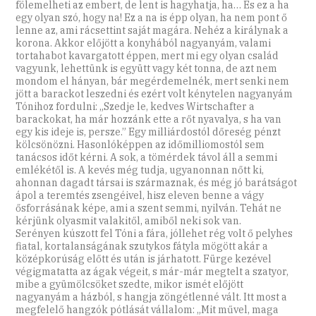
fölemelheti az embert, de lent is hagyhatja, ha… És ez a ha
egy olyan szó, hogy na! Ez a na is épp olyan, ha nem pont ő
lenne az, ami rácsettint saját magára. Nehéz a királynak a
korona. Akkor előjött a konyhából nagyanyám, valami
tortahabot kavargatott éppen, mert mi egy olyan család
vagyunk, lehettünk is együtt vagy két tonna, de azt nem
mondom el hányan, bár megérdemelnék, mert senki nem
jött a barackot leszedni és ezért volt kénytelen nagyanyám
Tónihoz fordulni: „Szedje le, kedves Wirtschafter a
barackokat, ha már hozzánk ette a rőt nyavalya, s ha van
egy kis ideje is, persze.” Egy milliárdostól dőreség pénzt
kölcsönözni. Hasonlóképpen az időmilliomostól sem
tanácsos időt kérni. A sok, a tömérdek távol áll a semmi
emlékétől is. A kevés még tudja, ugyanonnan nőtt ki,
ahonnan dagadt társai is származnak, és még jó barátságot
ápol a teremtés zsengéivel, hisz eleven benne a vágy
ősforrásának képe, ami a szent semmi, nyilván. Tehát ne
kérjünk olyasmit valakitől, amiből neki sok van.
Serényen kúszott fel Tóni a fára, jóllehet rég volt ő pelyhes
fiatal, kortalanságának szutykos fátyla mögött akár a
középkorúság előtt és után is járhatott. Fürge kezével
végigmatatta az ágak végeit, s már-már megtelt a szatyor,
mibe a gyümölcsöket szedte, mikor ismét előjött
nagyanyám a házból, s hangja zöngétlenné vált. Itt most a
megfelelő hangzók pótlását vállalom: „Mit művel, maga