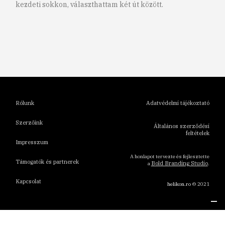
kezdeti sokkon, választhattam két út között.
1
2
3
4
5
6
Rólunk
Adatvédelmi tájékoztató
Szerzőink
Általános szerződési
feltételek
Impresszum
A honlapot tervezte és fejlesztette
Támogatók és partnerek
Bold Branding Studio
a
.
Kapcsolat
helikon.ro
© 2021