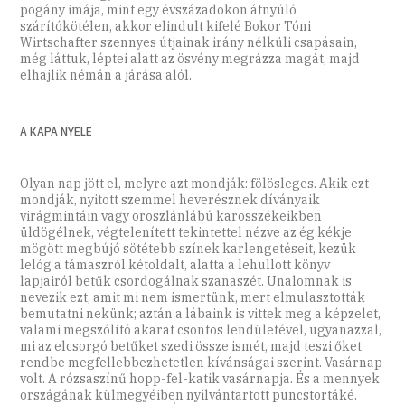
pogány imája, mint egy évszázadokon átnyúló
szárítókötélen, akkor elindult kifelé Bokor Tóni
Wirtschafter szennyes útjainak irány nélküli csapásain,
még láttuk, léptei alatt az ösvény megrázza magát, majd
elhajlik némán a járása alól.
A KAPA NYELE
Olyan nap jött el, melyre azt mondják: fölösleges. Akik ezt
mondják, nyitott szemmel heverésznek díványaik
virágmintáin vagy oroszlánlábú karosszékeikben
üldögélnek, végtelenített tekintettel nézve az ég kékje
mögött megbújó sötétebb színek karlengetéseit, kezük
lelóg a támaszról kétoldalt, alatta a lehullott könyv
lapjairól betűk csordogálnak szanaszét. Unalomnak is
nevezik ezt, amit mi nem ismertünk, mert elmulasztották
bemutatni nekünk; aztán a lábaink is vittek meg a képzelet,
valami megszólító akarat csontos lendületével, ugyanazzal,
mi az elcsorgó betűket szedi össze ismét, majd teszi őket
rendbe megfellebbezhetetlen kívánságai szerint. Vasárnap
volt. A rózsaszínű hopp-fel-katik vasárnapja. És a mennyek
országának külmegyéiben nyilvántartott puncstortáké.