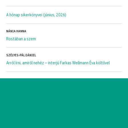
A hónap sikerkönyvei (június, 2026)
NÁNIA HANNA
Rostában a szem
SZÉLYES-PÁL DÁNIEL
Arról írni, amiről nehéz – interjú Farkas Wellmann Éva költővel