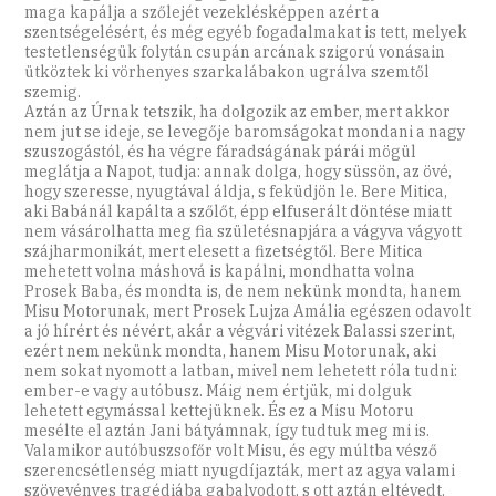
maga kapálja a szőlejét vezeklésképpen azért a
szentségelésért, és még egyéb fogadalmakat is tett, melyek
testetlenségük folytán csupán arcának szigorú vonásain
ütköztek ki vörhenyes szarkalábakon ugrálva szemtől
szemig.
Aztán az Úrnak tetszik, ha dolgozik az ember, mert akkor
nem jut se ideje, se levegője baromságokat mondani a nagy
szuszogástól, és ha végre fáradságának párái mögül
meglátja a Napot, tudja: annak dolga, hogy süssön, az övé,
hogy szeresse, nyugtával áldja, s feküdjön le. Bere Mitica,
aki Babánál kapálta a szőlőt, épp elfuserált döntése miatt
nem vásárolhatta meg fia születésnapjára a vágyva vágyott
szájharmonikát, mert elesett a fizetségtől. Bere Mitica
mehetett volna máshová is kapálni, mondhatta volna
Prosek Baba, és mondta is, de nem nekünk mondta, hanem
Misu Motorunak, mert Prosek Lujza Amália egészen odavolt
a jó hírért és névért, akár a végvári vitézek Balassi szerint,
ezért nem nekünk mondta, hanem Misu Motorunak, aki
nem sokat nyomott a latban, mivel nem lehetett róla tudni:
ember-e vagy autóbusz. Máig nem értjük, mi dolguk
lehetett egymással kettejüknek. És ez a Misu Motoru
mesélte el aztán Jani bátyámnak, így tudtuk meg mi is.
Valamikor autóbuszsofőr volt Misu, és egy múltba vésző
szerencsétlenség miatt nyugdíjazták, mert az agya valami
szövevényes tragédiába gabalyodott, s ott aztán eltévedt.