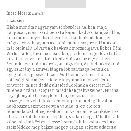
Incze Mózes:
Együtt
A BARÁBER
Hiába mondta nagyanyám többször is halkan, majd
hangosan, menj, zárd be azt a kaput, kedves fiam, zárd be,
nem tudni, milyen baráberek ólálkodnak odakinn, én
mégis nyitva hagytam azt, több mint résnyire talán, aztán
már ott is állt udvarunk kavicsait morzsolgatva Bokor Tóni
Wirtschafter, hivatásos baráber, jócskán eleget téve fajtája
követelményeinek. Nem kedveltük azt az egy embert.
Semmit nem tudtunk róla, ám úgy tűnt, ő mindenkiről tud
egy szikrányit, amivel lángra lobbanthatja bennük a
nyugtalanság ócska tüzeit. Volt benne valami abból a
sötétségből, amiért estefelé kigyúlnak a fények és a
tenyeres-talpas dadák altatót dúdolnak a csecsemők
fülébe a drámai szoprán fáradt hangfekvéseiben. Mintha
egy éjbenyúló törvénytelen ténykedés során
összegereblyélt titkok szemétkupacán üldögélt volna
naphosszat, szemezgetve a valaha itt-ott elejtett
félmondatokból, sejtésekből, miket aztán felcímkézett és
elraktározott bozontos fejében, s talán még a lábait is volt
képe lóbálni közben. Hosszú orra és fülei voltak és busa
szemöldöke meg bajsza mögött csupán sejtése adatott a