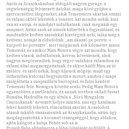
Azóta az Aranykakasban iddogált nagyon gyenge, a
végtelenségig felvizezett italokat, maga köré gyűjtve a
szerencsétlen idegeneket, akik Temesvárra akartak utazni
és valami okból lekésték a vonatot. Azt mondta nekik, kint
van az autója, és mindjárt indulhatnak, csak megiszik egy
snapszot. Aztán azok az utasok kifizették a fogyasztását, és
mindenféle kedves szavakkal hízelegtek neki, talán még a
kedvenc nótáját is eldúdolták, „am akaszö pe perete, o
karpetö ko poveszte”, mert mégiscsak sok kilométer innen
Temesvár, és amikor Misu Motoru végre azt mondta, hogy
kedves utasok, indulhatunk, kérem, kövessenek, azok
nagyon megörvendtek, hogy végre-valahára valamiben és
valami által megmozgattatnak, és akkor kiállt Misu az út
szélére, és szólt nekik, hogy üljenek mögéje, majd egy
láthatatlan kulccsal begyújtotta a motort, amihez ő maga
szolgáltatta a snapszillatú burrogást, és futni kezdett
Temesvár felé. Nemigen követte senki. Pedig Misu Motoru
ugyanebben a szellemben, és annak terében vállalt fuvart
Rómába, Madridba és egy általa a „Sűrű Nyugalom
Csarnokának” nevezett helyre szintén, ami egy hatalmas
fehér kastély lehetett, elmondása szerint. A csalódott
utasok inkább visszamentek az Aranykakasba, aztán úgy
megdagasztották a kocsmát részegséggel, hogy ablakon,
ajtón kilógott a habja. Fehér volt az is.
Prosek Baba abbahagyta a lábai lóbálását és fölállt. A