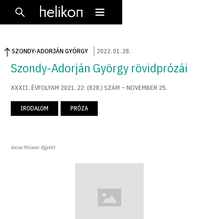
SZONDY-ADORJÁN GYÖRGY
2022
.
01
.
28
.
Szondy-Adorján György rövidprózái
XXXII. ÉVFOLYAM 2021. 22. (828.) SZÁM – NOVEMBER 25.
IRODALOM
PRÓZA
Incze Mózes: Együtt