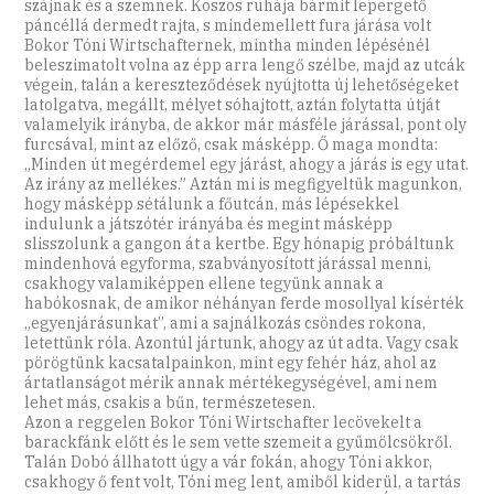
szájnak és a szemnek. Koszos ruhája bármit lepergető
páncéllá dermedt rajta, s mindemellett fura járása volt
Bokor Tóni Wirtschafternek, mintha minden lépésénél
beleszimatolt volna az épp arra lengő szélbe, majd az utcák
végein, talán a kereszteződések nyújtotta új lehetőségeket
latolgatva, megállt, mélyet sóhajtott, aztán folytatta útját
valamelyik irányba, de akkor már másféle járással, pont oly
furcsával, mint az előző, csak másképp. Ő maga mondta:
„Minden út megérdemel egy járást, ahogy a járás is egy utat.
Az irány az mellékes.” Aztán mi is megfigyeltük magunkon,
hogy másképp sétálunk a főutcán, más lépésekkel
indulunk a játszótér irányába és megint másképp
slisszolunk a gangon át a kertbe. Egy hónapig próbáltunk
mindenhová egyforma, szabványosított járással menni,
csakhogy valamiképpen ellene tegyünk annak a
habókosnak, de amikor néhányan ferde mosollyal kísérték
„egyenjárásunkat”, ami a sajnálkozás csöndes rokona,
letettünk róla. Azontúl jártunk, ahogy az út adta. Vagy csak
pörögtünk kacsatalpainkon, mint egy fehér ház, ahol az
ártatlanságot mérik annak mértékegységével, ami nem
lehet más, csakis a bűn, természetesen.
Azon a reggelen Bokor Tóni Wirtschafter lecövekelt a
barackfánk előtt és le sem vette szemeit a gyümölcsökről.
Talán Dobó állhatott úgy a vár fokán, ahogy Tóni akkor,
csakhogy ő fent volt, Tóni meg lent, amiből kiderül, a tartás