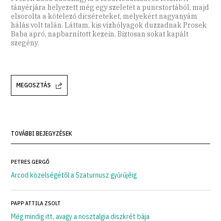
tányérjára helyezett még egy szeletet a puncstortából, majd
elsorolta a kötelező dicséreteket, melyekért nagyanyám
hálás volt talán. Láttam, kis vízhólyagok duzzadnak Prosek
Baba apró, napbarnított kezein. Biztosan sokat kapált
szegény.
MEGOSZTÁS
TOVÁBBI BEJEGYZÉSEK
PETRES GERGŐ
Arcod közelségétől a Szaturnusz gyűrűjéig
PAPP ATTILA ZSOLT
Még mindig itt, avagy a nosztalgia diszkrét bája