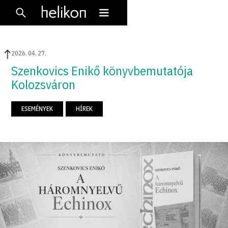
2026
.
04
.
27
.
Szenkovics Enikő könyvbemutatója
Kolozsváron
ESEMÉNYEK
HÍREK