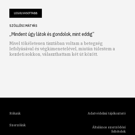
LEGOLVASOTTABB
SZÖLLŐSI MÁTYÁS
„Mindent úgy látok és gondolok, mint eddig”
Mivel tökéletesen tisztában voltam a betegség
lefolyásával és végkimenetelével, miután túlestem a
kezdeti sokkon, választhattam két út között.
1
2
3
4
5
6
Rólunk
Adatvédelmi tájékoztató
Szerzőink
Általános szerződési
feltételek