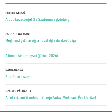
PETRES GERGŐ
Arcod közelségétől a Szaturnusz gyűrűjéig
PAPP ATTILA ZSOLT
Még mindig itt, avagy a nosztalgia diszkrét bája
A hónap sikerkönyvei (június, 2026)
NÁNIA HANNA
Rostában a szem
SZÉLYES-PÁL DÁNIEL
Arról írni, amiről nehéz – interjú Farkas Wellmann Éva költővel