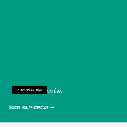
A HÓNAP SZERZŐJE
FARKAS WELLMANN ÉVA
ÖSSZES HÓNAP SZERZŐJE