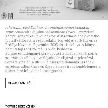
A háromnyelvű Echinox. A romániai német irodalom
reprezentációi a folyóirat hőskorában (1969–1989)
című
könyv Szenkovics Enikő doktori disszertációjának kötetbe
foglalt változata, a Szépirodalmi Figyelő Alapítvány és az
Erdélyi Múzeum-Egyesület 2025-ös kiadványa. A könyv
bemutatójára 2026. május 5-én, kedden a
Bölcsészettudományi Kar Popovici termében kerül sor. A
szerzővel a többnyelvű folyóirat múltjáról és jelenéről
Serestély Zalán, a BBTE Bölcsészettudományi Karának
egyetemi adjunktusa és Egyed Emese irodalomtörténész, a
diszertáció irányítója beszélgetnek.
MEGOSZTÁS
TOVÁBBI BEJEGYZÉSEK