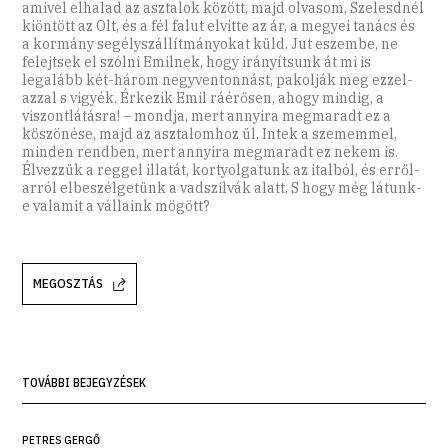
amivel elhalad az asztalok között, majd olvasom, Szelesdnél
kiöntött az Olt, és a fél falut elvitte az ár, a megyei tanács és
a kormány segélyszállítmányokat küld. Jut eszembe, ne
felejtsek el szólni Emilnek, hogy irányítsunk át mi is
legalább két-három negyventonnást, pakolják meg ezzel-
azzal s vigyék. Érkezik Emil ráérősen, ahogy mindig, a
viszontlátásra! – mondja, mert annyira megmaradt ez a
köszönése, majd az asztalomhoz ül. Intek a szememmel,
minden rendben, mert annyira megmaradt ez nekem is.
Élvezzük a reggel illatát, kortyolgatunk az italból, és erről-
arról elbeszélgetünk a vadszilvák alatt. S hogy még látunk-
e valamit a vállaink mögött?
MEGOSZTÁS
TOVÁBBI BEJEGYZÉSEK
PETRES GERGŐ