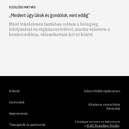
SZÖLLŐSI MÁTYÁS
„Mindent úgy látok és gondolok, mint eddig”
Mivel tökéletesen tisztában voltam a betegség
lefolyásával és végkimenetelével, miután túlestem a
kezdeti sokkon, választhattam két út között.
1
2
3
4
5
6
Rólunk
Adatvédelmi tájékoztató
Szerzőink
Általános szerződési
feltételek
Impresszum
A honlapot tervezte és fejlesztette
Támogatók és partnerek
Bold Branding Studio
a
.