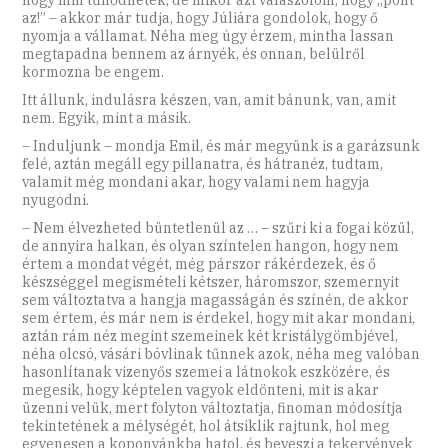
hogy min tűnődhetek, de mikor azt válaszolom, hogy „pont
az!” – akkor már tudja, hogy Júliára gondolok, hogy ő
nyomja a vállamat. Néha meg úgy érzem, mintha lassan
megtapadna bennem az árnyék, és onnan, belülről
kormozna be engem.
Itt állunk, indulásra készen, van, amit bánunk, van, amit
nem. Egyik, mint a másik.
– Induljunk – mondja Emil, és már megyünk is a garázsunk
felé, aztán megáll egy pillanatra, és hátranéz, tudtam,
valamit még mondani akar, hogy valami nem hagyja
nyugodni.
– Nem élvezheted büntetlenül az … – szűri ki a fogai közül,
de annyira halkan, és olyan színtelen hangon, hogy nem
értem a mondat végét, még párszor rákérdezek, és ő
készséggel megismételi kétszer, háromszor, szemernyit
sem változtatva a hangja magasságán és színén, de akkor
sem értem, és már nem is érdekel, hogy mit akar mondani,
aztán rám néz megint szemeinek két kristálygömbjével,
néha olcsó, vásári bóvlinak tűnnek azok, néha meg valóban
hasonlítanak vizenyős szemei a látnokok eszközére, és
megesik, hogy képtelen vagyok eldönteni, mit is akar
üzenni velük, mert folyton változtatja, finoman módosítja
tekintetének a mélységét, hol átsiklik rajtunk, hol meg
egyenesen a koponyánkba hatol, és beveszi a tekervények