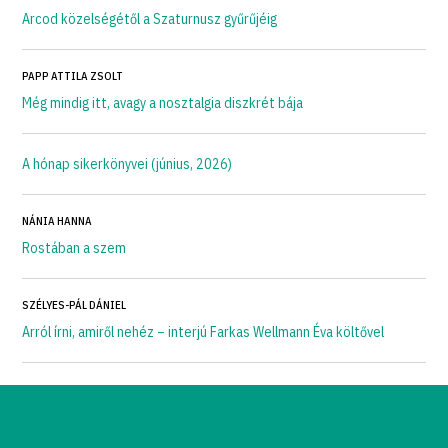
Arcod közelségétől a Szaturnusz gyűrűjéig
PAPP ATTILA ZSOLT
Még mindig itt, avagy a nosztalgia diszkrét bája
A hónap sikerkönyvei (június, 2026)
NÁNIA HANNA
Rostában a szem
SZÉLYES-PÁL DÁNIEL
Arról írni, amiről nehéz – interjú Farkas Wellmann Éva költővel