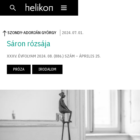
SZONDY-ADORJÁN GYÖRGY
2024
.
07
.
01
.
Sáron rózsája
XXXV. ÉVFOLYAM 2024. 08. (886.) SZÁM – ÁPRILIS 25.
PRÓZA
IRODALOM