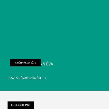
A HÓNAP SZERZŐJE
FARKAS WELLMANN ÉVA
ÖSSZES HÓNAP SZERZŐJE
LEGOLVASOTTABB