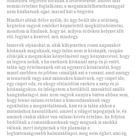
odafentek végtelen sorának a feltételezése, amivel már
semmi értelme foglalkozni, a megszámlálhatatlansággal
nem húzhatunk ujjat, marad hát a bégetés.
Mindkét ablak délre nyílik, de úgy beült ide a sötétség,
képtelen vagyok emléket képzelettől megkülönböztetni,
mondom is Emilnek, hogy né, milyen érdekes helyzet állt
elő, legyint a kezével, inti, mindegy.
Ismerek olyanokat is, akik kifejezetten rossz napszakot
kívánnak maguknak, vagy talán nem is kívánják, csupán
elvárják a megszokás kényelmével vagy kényszerével, hogy
az legyen nekik, s ha ezeknek kívánnál szép és jó estét,
talán úgy értelmeznék ezt az egyszerű köszöntést, hogy
minél szebben és jobban csinálják azt a rosszat, amit amúgy
is tennének vagy amit számukra kimérnek, egy csipet ide,
egy csipet oda, és ahogy eltűnődöm ezeken a szép és jó
kívánságokon, és ízlelgetem a betűkből, szavakból szálló
hangzuhatagot, már nem vagyok annyira biztos abban sem,
hogy lenne valami értelme a kimondásuknak vagy
egyáltalán a megszólalásnak, hisz ez is talán ahhoz a
matatáshoz hasonlítható, amivel a világot tapogatjuk le, és
aminek csakis akkor van valami kevés értelme, ha folyton
bedőlünk a romantikusoknak vagy magunk is azokká
válunk, mert mégiscsak a tűz plazmája a
legbiztonságosabb halmazállapot, meg nem éghet, ami ég.