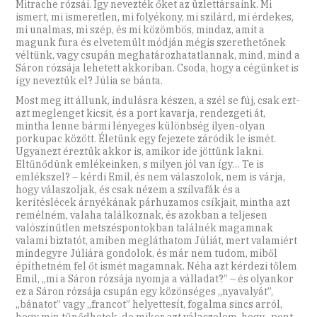
Mitrache rózsái. Így nevezték őket az üzlettársaink. Mi
ismert, mi ismeretlen, mi folyékony, mi szilárd, mi érdekes,
mi unalmas, mi szép, és mi közömbös, mindaz, amit a
magunk fura és elvetemült módján mégis szerethetőnek
véltünk, vagy csupán meghatározhatatlannak, mind, mind a
Sáron rózsája lehetett akkoriban. Csoda, hogy a cégünket is
így neveztük el? Júlia se bánta.
Most meg itt állunk, indulásra készen, a szél se fúj, csak ezt-
azt meglenget kicsit, és a port kavarja, rendezgeti át,
mintha lenne bármi lényeges különbség ilyen-olyan
porkupac között. Életünk egy fejezete záródik le ismét.
Ugyanezt éreztük akkor is, amikor ide jöttünk lakni.
Eltűnődünk emlékeinken, s milyen jól van így… Te is
emlékszel? – kérdi Emil, és nem válaszolok, nem is várja,
hogy válaszoljak, és csak nézem a szilvafák és a
kerítéslécek árnyékának párhuzamos csíkjait, mintha azt
remélném, valaha találkoznak, és azokban a teljesen
valószínűtlen metszéspontokban találnék magamnak
valami biztatót, amiben megláthatom Júliát, mert valamiért
mindegyre Júliára gondolok, és már nem tudom, miből
építhetném fel őt ismét magamnak. Néha azt kérdezi tőlem
Emil, „mi a Sáron rózsája nyomja a válladat?” – és olyankor
ez a Sáron rózsája csupán egy közönséges „nyavalyát”,
„bánatot” vagy „francot” helyettesít, fogalma sincs arról,