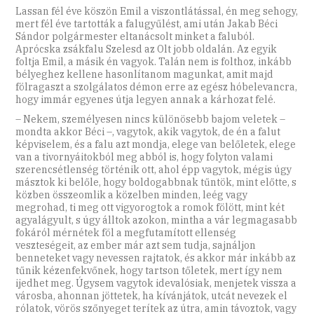
Lassan fél éve köszön Emil a viszontlátással, én meg sehogy,
mert fél éve tartották a falugyűlést, ami után Jakab Béci
Sándor polgármester eltanácsolt minket a faluból.
Aprócska zsákfalu Szelesd az Olt jobb oldalán. Az egyik
foltja Emil, a másik én vagyok. Talán nem is folthoz, inkább
bélyeghez kellene hasonlítanom magunkat, amit majd
fölragaszt a szolgálatos démon erre az egész hóbelevancra,
hogy immár egyenes útja legyen annak a kárhozat felé.
– Nekem, személyesen nincs különösebb bajom veletek –
mondta akkor Béci –, vagytok, akik vagytok, de én a falut
képviselem, és a falu azt mondja, elege van belőletek, elege
van a tivornyáitokból meg abból is, hogy folyton valami
szerencsétlenség történik ott, ahol épp vagytok, mégis úgy
másztok ki belőle, hogy boldogabbnak tűntök, mint előtte, s
közben összeomlik a közelben minden, leég vagy
megrohad, ti meg ott vigyorogtok a romok fölött, mint két
agyalágyult, s úgy álltok azokon, mintha a vár legmagasabb
fokáról mérnétek föl a megfutamított ellenség
veszteségeit, az ember már azt sem tudja, sajnáljon
benneteket vagy nevessen rajtatok, és akkor már inkább az
tűnik kézenfekvőnek, hogy tartson tőletek, mert így nem
ijedhet meg. Úgysem vagytok idevalósiak, menjetek vissza a
városba, ahonnan jöttetek, ha kívánjátok, utcát nevezek el
rólatok, vörös szőnyeget terítek az útra, amin távoztok, vagy