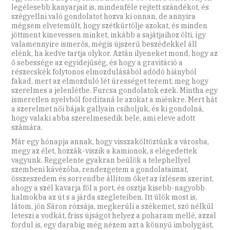
legélesebb kanyarjait is, mindenféle rejtett szándékot, és
szégyellni való gondolatot hozva ki onnan, de annyira
mégsem elvetemült, hogy szétkürtölje azokat, és minden
jöttment kinevessen minket, inkább a sajátjaihoz ölti, így
valamennyire ismerős, mégis újszerű beszédekkel áll
elénk, ha kedve tartja olykor. Aztán ilyeneket mond, hogy az
ő sebessége az egyidejűség, és hogy a gravitáció a
részecskék folytonos elmozdulásából adódó hiányból
fakad, mert az elmozduló lét ürességet teremt, meg hogy
szerelmes a jelenlétbe. Furcsa gondolatok ezek. Mintha egy
ismeretlen nyelvből fordítaná le azokat a miénkre. Mert hát
a szerelmet női bájak gallyain csiholjuk, és ki gondolná,
hogy valaki abba szerelmesedik bele, ami eleve adott
számára.
Már egy hónapja annak, hogy visszaköltöztünk a városba,
megy az élet, hozzák-viszik a kamionok, s elégedettek
vagyunk. Reggelente gyakran beülök a telephellyel
szembeni kávézóba, rendezgetem a gondolataimat,
összeszedem és sorrendbe állítom őket az ízlésem szerint,
ahogy a szél kavarja föl a port, és osztja kisebb-nagyobb
halmokba az út s a járda szegleteiben. Itt ülök most is,
látom, jön Sáron rózsája, megkerüli a székemet, szó nélkül
leteszi a vodkát, friss újságot helyez a poharam mellé, azzal
fordul is, egy darabig még nézem azt a könnyű imbolygást,