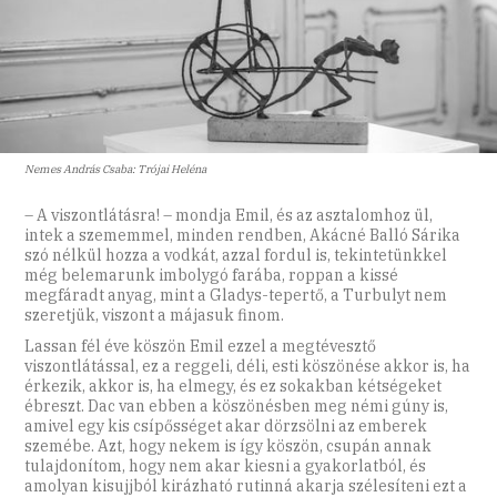
Nemes András Csaba: Trójai Heléna
– A viszontlátásra! – mondja Emil, és az asztalomhoz ül,
intek a szememmel, minden rendben, Akácné Balló Sárika
szó nélkül hozza a vodkát, azzal fordul is, tekintetünkkel
még belemarunk imbolygó farába, roppan a kissé
megfáradt anyag, mint a Gladys-tepertő, a Turbulyt nem
szeretjük, viszont a májasuk finom.
Lassan fél éve köszön Emil ezzel a megtévesztő
viszontlátással, ez a reggeli, déli, esti köszönése akkor is, ha
érkezik, akkor is, ha elmegy, és ez sokakban kétségeket
ébreszt. Dac van ebben a köszönésben meg némi gúny is,
amivel egy kis csípősséget akar dörzsölni az emberek
szemébe. Azt, hogy nekem is így köszön, csupán annak
tulajdonítom, hogy nem akar kiesni a gyakorlatból, és
amolyan kisujjból kirázható rutinná akarja szélesíteni ezt a