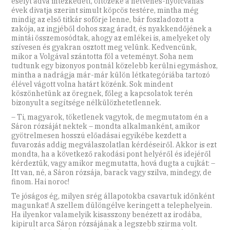
esélyt adva intézkedett, öltözéke a hetvenes-nyolcvanas
évek divatja szerint simult köpcös testére, mintha még
mindig az első titkár sofőrje lenne, bár foszladozott a
zakója, az ingjéből dohos szag áradt, és nyakkendőjének a
mintái összemosódtak, ahogy az emlékei is, amelyeket oly
szívesen és gyakran osztott meg velünk. Kedvencünk,
mikor a Volgával szántotta föl a veteményt. Soha nem
tudtunk egy bizonyos pontnál közelebb kerülni egymáshoz,
mintha a nadrágja már-már külön létkategóriába tartozó
élével vágott volna határt közénk. Sok mindent
köszönhetünk az öregnek, főleg a kapcsolatok terén
bizonyult a segítsége nélkülözhetetlennek.
– Ti, magyarok, töketlenek vagytok, de megmutatom én a
Sáron rózsáját nektek – mondta alkalmanként, amikor
gyötrelmesen hosszú előadásai egyikébe kezdett a
fuvarozás addig megválaszolatlan kérdéseiről. Akkor is ezt
mondta, ha a következő rakodási pont helyéről és idejéről
kérdeztük, vagy amikor megmutatta, hová dugta a cujkát: –
Itt van, né, a Sáron rózsája, barack vagy szilva, mindegy, de
finom. Hai noroc!
Te jóságos ég, milyen srég állapotokba csavartuk időnként
magunkat! A szellem dülöngélve keringett a telephelyein.
Ha ilyenkor valamelyik kisasszony benézett az irodába,
kipirult arca Sáron rózsájának a legszebb szirma volt.