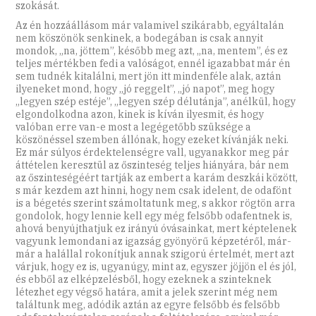
szokását.
Az én hozzáállásom már valamivel szikárabb, egyáltalán
nem köszönök senkinek, a bodegában is csak annyit
mondok, „na, jöttem”, később meg azt, „na, mentem”, és ez
teljes mértékben fedi a valóságot, ennél igazabbat már én
sem tudnék kitalálni, mert jön itt mindenféle alak, aztán
ilyeneket mond, hogy „jó reggelt”, „jó napot”, meg hogy
„legyen szép estéje”, „legyen szép délutánja”, anélkül, hogy
elgondolkodna azon, kinek is kíván ilyesmit, és hogy
valóban erre van-e most a legégetőbb szüksége a
köszönéssel szemben állónak, hogy ezeket kívánják neki.
Ez már súlyos érdektelenségre vall, ugyanakkor meg pár
áttételen keresztül az őszinteség teljes hiányára, bár nem
az őszinteségéért tartják az embert a karám deszkái között,
s már kezdem azt hinni, hogy nem csak idelent, de odafönt
is a bégetés szerint számoltatunk meg, s akkor rögtön arra
gondolok, hogy lennie kell egy még felsőbb odafentnek is,
ahová benyújthatjuk ez irányú óvásainkat, mert képtelenek
vagyunk lemondani az igazság gyönyörű képzetéről, már-
már a halállal rokonítjuk annak szigorú értelmét, mert azt
várjuk, hogy ez is, ugyanúgy, mint az, egyszer jöjjön el és jól,
és ebből az elképzelésből, hogy ezeknek a szinteknek
létezhet egy végső határa, amit a jelek szerint még nem
találtunk meg, adódik aztán az egyre felsőbb és felsőbb