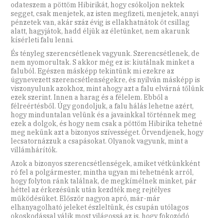
odateszem a pöttöm Hibirikát, hogy csókoljon nektek
segget, csak menjetek, az isten megfizeti, menjetek, annyi
pénzetek van, akár száz évig is ellakhatnátok öt csillag
alatt, hagyjátok, hadd éljük az életünket, nem akarunk
kísérleti falu lenni.
És tényleg szerencsétlenek vagyunk. Szerencsétlenek, de
nem nyomorultak. S akkor még ez is: kiutálnak minket a
faluból. Egészen másképp tekintünk mi ezekre az
úgynevezett szerencsétlenségekre, és nyilván másképp is
viszonyulunk azokhoz, mint ahogy azt a falu elvárná tőlünk
ezek szerint. Innen a harag és a félelem. Ebből a
félreértésből. Úgy gondoljuk, a falu hálás lehetne azért,
hogy minduntalan velünk és a javainkkal történnek meg
ezek a dolgok, és hogy nem csak a pöttöm Hibirika tehetné
meg nekünk azt a bizonyos szívességet. Örvendjenek, hogy
lecsatornázzuk a csapásokat. Olyanok vagyunk, mint a
villámhárítók.
Azok a bizonyos szerencsétlenségek, amiket vétkünkként
ró fel a polgármester, mintha ugyan mi tehetnénk arról,
hogy folyton ránk találnak, de megkímélnek minket, pár
héttel az érkezésünk után kezdték meg rejtélyes
működésüket. Először nagyon apró, már-már
elhanyagolható jeleket észleltünk, és csupán utólagos
okoskodással válik most világossá az is, hogy fokozódó