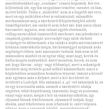
ismétlődésükkel egy „rendszer” részeit képezték. Két éve
költöztünk ide, egy kis nyugalmat remélve, csendet, és lám,
mi lett belőle. Talán a „működés” nem is a legjobb szó erre,
mert ez egy működési elvet is valószínűsít, valamiféle
mechanizmust meg a szerkezeti fölépítettségből adódó
összefügéseket, ám ezekről nem lehet szó, hisz nincs olyan
barométer, ingaóra, sem valami egyéb elvetemült,
csillagcsavarokkal összesrófolt szerkezet, ami jelezhetné a
csapások gyakoriságát, sorrendjét vagy azok várható
erősségét és időtartamát, s ha valaki a sejtés mérőműszerét
kívánná összetákolni mégis, hát készséggel nyújtunk neki
segítséget ebben, már amennyire tudunk, hisz nem is áll
számunkra másból ez az egész világ, mint nagy, kerek és
hallucinogén sejtésekből. Azért mondom, kerek, és nem
azt, hogy három-, négy- vagy többszögű, mert a sokszögek
kerülete meg területe gond nélkül kiszámítható, nincs a
képletekben semmilyen homályos tényező, viszont a körnél
már egészen más a helyzet, mert a kör kerületét és
területét a Ludolph-féle számmal, a „pi”-vel számítjuk ki, és
ez egy irracionális szám, aminek a tizedestört-alakja
végtelen, tehát képtelenség rámutatni, hogy ez pontosan
ennyi vagy annyi, mégis a kör az eszményi síkidom, így
olyasmit látunk tökéletesnek, olyasmiről tudjuk, hogy
ideális, amit tökéletesen nem írhatunk le, ezért teljesen
világos, hogy a csapások inkább „megnyilvánulnak”,