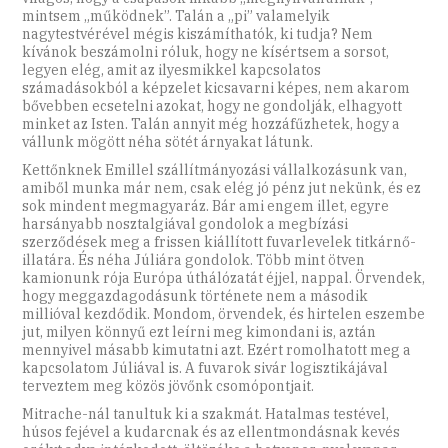
mintsem „működnek”. Talán a „pi” valamelyik
nagytestvérével mégis kiszámíthatók, ki tudja? Nem
kívánok beszámolni róluk, hogy ne kísértsem a sorsot,
legyen elég, amit az ilyesmikkel kapcsolatos
számadásokból a képzelet kicsavarni képes, nem akarom
bővebben ecsetelni azokat, hogy ne gondolják, elhagyott
minket az Isten. Talán annyit még hozzáfűzhetek, hogy a
vállunk mögött néha sötét árnyakat látunk.
Kettőnknek Emillel szállítmányozási vállalkozásunk van,
amiből munka már nem, csak elég jó pénz jut nekünk, és ez
sok mindent megmagyaráz. Bár ami engem illet, egyre
harsányabb nosztalgiával gondolok a megbízási
szerződések meg a frissen kiállított fuvarlevelek titkárnő-
illatára. És néha Júliára gondolok. Több mint ötven
kamionunk rója Európa úthálózatát éjjel, nappal. Örvendek,
hogy meggazdagodásunk története nem a második
millióval kezdődik. Mondom, örvendek, és hirtelen eszembe
jut, milyen könnyű ezt leírni meg kimondani is, aztán
mennyivel másabb kimutatni azt. Ezért romolhatott meg a
kapcsolatom Júliával is. A fuvarok sivár logisztikájával
terveztem meg közös jövőnk csomópontjait.
Mitrache-nál tanultuk ki a szakmát. Hatalmas testével,
húsos fejével a kudarcnak és az ellentmondásnak kevés