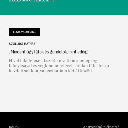
ÖSSZES HÓNAP SZERZŐJE
LEGOLVASOTTABB
SZÖLLŐSI MÁTYÁS
„Mindent úgy látok és gondolok, mint eddig”
Mivel tökéletesen tisztában voltam a betegség
lefolyásával és végkimenetelével, miután túlestem a
kezdeti sokkon, választhattam két út között.
1
2
3
4
5
6
Rólunk
Adatvédelmi tájékoztató