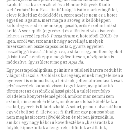
kapható, csak a szerzőnél és a Mentor Könyvek Kiadó
webáruházában. Ez a „limitáltság” kiváló marketingötlet,
eleve felkelti az érdeklődést, szerencsére nem ez a kötet
egyetlen izgalma, mert maga a szöveg is kellőképpen
különleges: sodró, némiképp ijesztő, erős érzelmi hatást
keltő. A szereplők (egy része) és a történet váza ismerős
lehet a szerző legelső,
Purgatórium
c. kötetéből (2013), és
igen, erről van szó: annak négy novelláját, melyek
füzérszerűen összekapcsolódtak, gyúrta egyetlen
összefüggő írássá, átdolgozva, a stiláris egyenetlenségeket
„kisimítva”, némiképp a megközelítésen, nézőponton is
módosítva: így született meg az
Apja fia
.
Egy posztapokaliptikus, primitív, a túlélési harcra redukált
világot ábrázol a 70 oldalas kisregény, ennek megfelelően a
nyelvezet is minimalista, a leírások, jellemábrázolások csak
jelzésszerűek, kapunk viszont egy bizarr, nyugtalanító
történetet az ösztönök aljasságáról, a túlélésért folyó
küzdelem könyörtelenségéről, amikor már semmi sem
számít, nincsenek értékek, amikor az utolsó kötelékek: a
család, gyerek is feláldozható. A sztori, primer olvasatában
egy vérbeli sci-fi, illetve sci-fi-thriller: egy pontosabban
nem meghatározott (jövő)időben és térben játszódik le,
amikor egy nagy háború következtében „kiszáradtak a
folyók, kipusztultak a tengerek, eltűntek az állatok,