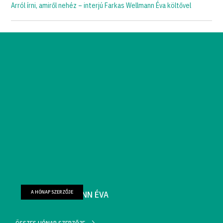
Arról írni, amiről nehéz – interjú Farkas Wellmann Éva költővel
A HÓNAP SZERZŐJE
FARKAS WELLMANN ÉVA