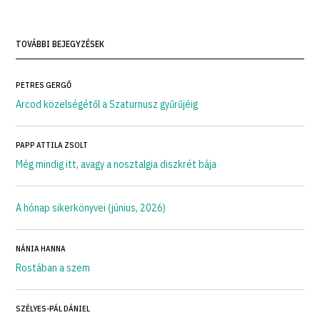
TOVÁBBI BEJEGYZÉSEK
PETRES GERGŐ
Arcod közelségétől a Szaturnusz gyűrűjéig
PAPP ATTILA ZSOLT
Még mindig itt, avagy a nosztalgia diszkrét bája
A hónap sikerkönyvei (június, 2026)
NÁNIA HANNA
Rostában a szem
SZÉLYES-PÁL DÁNIEL