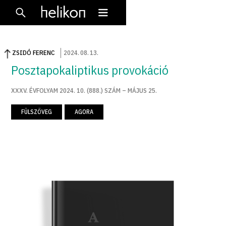
ZSIDÓ FERENC
2024
.
08
.
13
.
Posztapokaliptikus provokáció
XXXV. ÉVFOLYAM 2024. 10. (888.) SZÁM – MÁJUS 25.
FÜLSZÖVEG
AGORA