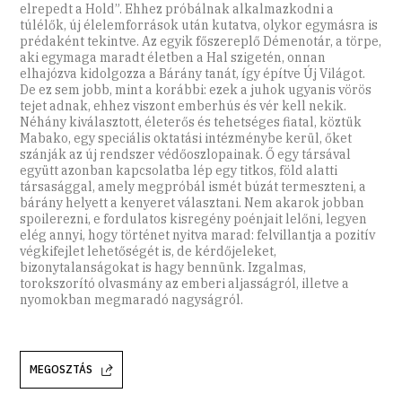
elrepedt a Hold”. Ehhez próbálnak alkalmazkodni a
túlélők, új élelemforrások után kutatva, olykor egymásra is
prédaként tekintve. Az egyik főszereplő Démenotár, a törpe,
aki egymaga maradt életben a Hal szigetén, onnan
elhajózva kidolgozza a Bárány tanát, így építve Új Világot.
De ez sem jobb, mint a korábbi: ezek a juhok ugyanis vörös
tejet adnak, ehhez viszont emberhús és vér kell nekik.
Néhány kiválasztott, életerős és tehetséges fiatal, köztük
Mabako, egy speciális oktatási intézménybe kerül, őket
szánják az új rendszer védőoszlopainak. Ő egy társával
együtt azonban kapcsolatba lép egy titkos, föld alatti
társasággal, amely megpróbál ismét búzát termeszteni, a
bárány helyett a kenyeret választani. Nem akarok jobban
spoilerezni, e fordulatos kisregény poénjait lelőni, legyen
elég annyi, hogy történet nyitva marad: felvillantja a pozitív
végkifejlet lehetőségét is, de kérdőjeleket,
bizonytalanságokat is hagy bennünk. Izgalmas,
torokszorító olvasmány az emberi aljasságról, illetve a
nyomokban megmaradó nagyságról.
MEGOSZTÁS