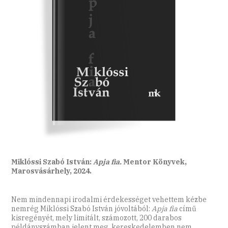
Miklóssi Szabó István:
Apja fia.
Mentor Könyvek,
Marosvásárhely, 2024.
Nem mindennapi irodalmi érdekességet vehettem kézbe
nemrég Miklóssi Szabó István jóvoltából:
Apja fia
című
kisregényét, mely limitált, számozott, 200 darabos
példányszámban jelent meg, kereskedelemben nem