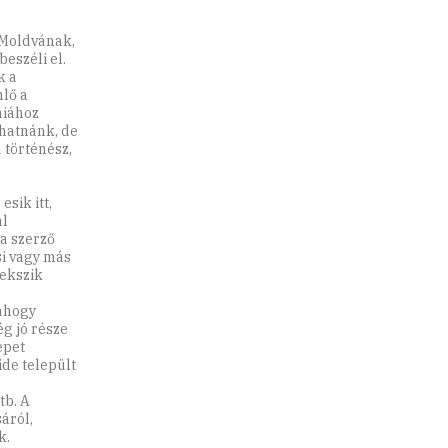
Moldvának,
eszéli el.
k a
lő a
niához
hatnánk, de
 történész,
sik itt,
al
a szerző
si vagy más
yekszik
ahogy
g jó része
epet
ide települt
tb. A
áról,
k.