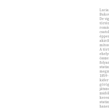
Lucia
Bukov
De vi
törté
román
csato
éppen
akirő
mítos
A tör
ehely
össze
folya
stati
megma
1859-
kider
görög
játsz
zsidó
keres
stati
hanem