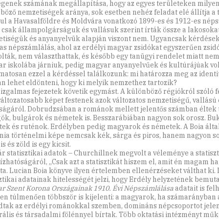
egenek számának megállapítása, hogy az egyes területeken milyen 
böző nemzetiségek aránya, sok esetben nehéz feladat elé állítja a 
ul a Havasalföldre és Moldvára vonatkozó 1899-es és 1912-es nép
 csak állampolgárságuk és vallásuk szerint írták össze a lakosokat
tiségük és anyanyelvük alapján viszont nem. Ugyancsak kérdéseket
as népszámlálás, ahol az erdélyi magyar zsidókat egyszerűen zsi
lták, nem választhattak, és később egy tanügyi rendelet miatt nem
r iskolába járniuk, pedig magyar anyanyelvűek és kultúrájúak vol
matosan ezzel a kérdéssel találkozunk: mi határozza meg az identi
án lehet eldönteni, hogy ki melyik nemzethez tartozik?
 izgalmas fejezetek követik egymást. A különböző régiókról szóló f
áltozatosabb képet festenek azok változatos nemzetiségű, vallású 
ságáról. Dobrudzsában a románok mellett jelentős számban éltek 
ök, bulgárok és németek is. Besszarábiában nagyon sok orosz. B
ek és ruténok. Erdélyben pedig magyarok és németek. A Boia álta
ia történelmi képe nemcsak kék, sárga és piros, hanem nagyon s
is és zöld is egy kicsit.
r statisztikai adatok – Churchillnek megvolt a véleménye a statisz
zhatóságáról, „Csak azt a statisztikát hiszem el, amit én magam ha
a. Lucian Boia könyve ilyen értelemben ellenérzéseket válthat ki. 
sztikai adatainak hitelességét jelzi, hogy Erdély helyzetének bemu
r Szent Korona Országainak 1910. Évi Népszámlálása
adatait is fel
zen túlmenően többször is kijelenti: a magyarok, ha számarányban a
tak az erdélyi románokkal szemben, domináns népcsoportot jelen
rális és társadalmi fölénnyel bírtak. Több oktatási intézményt műk