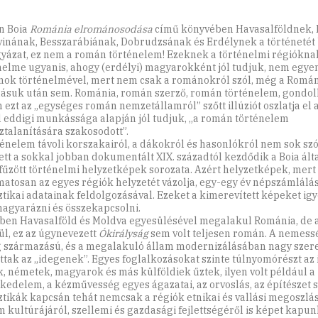
n Boia
Románia elrománosodása
című könyvében Havasalföldnek, 
inának, Besszarábiának, Dobrudzsának és Erdélynek a történetét b
gyázat, ez nem a román történelem! Ezeknek a történelmi régiókna
nelme ugyanis, ahogy (erdélyi) magyarokként jól tudjuk, nem egyen
ok történelmével, mert nem csak a románokról szól, még a Romá
lásuk után sem. Románia, román szerző, román történelem, gondol
 ezt az „egységes román nemzetállamról” szőtt illúziót oszlatja el a
l eddigi munkássága alapján jól tudjuk, „a román történelem
ztalanítására szakosodott”.
ténelem távoli korszakairól, a dákokról és hasonlókról nem sok szó e
ett a sokkal jobban dokumentált XIX. századtól kezdődik a Boia ált
fűzött történelmi helyzetképek sorozata. Azért helyzetképek, mert 
matosan az egyes régiók helyzetét vázolja, egy-egy év népszámlálá
sztikai adatainak feldolgozásával. Ezeket a kimerevített képeket ig
gyarázni és összekapcsolni.
ben Havasalföld és Moldva egyesülésével megalakul Románia, de 
ül, ez az úgynevezett
Ókirályság
sem volt teljesen román. A nemessé
 származású, és a megalakuló állam modernizálásában nagy szer
ottak az „idegenek”. Egyes foglalkozásokat szinte túlnyomórészt az 
k, németek, magyarok és más külföldiek űztek, ilyen volt például a
kedelem, a kézművesség egyes ágazatai, az orvoslás, az építészet s
sztikák kapcsán tehát nemcsak a régiók etnikai és vallási megoszlás
 kultúrájáról, szellemi és gazdasági fejlettségéről is képet kapun