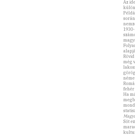
Az id
külön
Példá
során
nemze
1930-
számo
magya
Folya
alapj
Rövid
még v
lakos
görög
német
Román
fehér 
Ha má
megbí
mondt
stati
Magya
Sőt e
marad
kultu