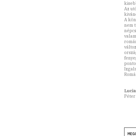
kiseb
Az ut
kiván
A kön
nem t
népcs
valam
román
válto
orszá
fenye
ponto
Izgal
Román
Lucia
Péter 
MEG