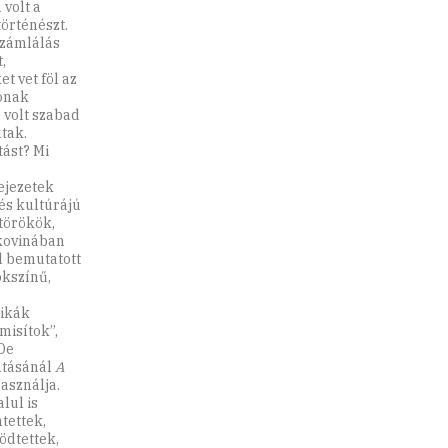
volt a
történészt.
számlálás
,
 vet föl az
dónak
 volt szabad
tak.
tást? Mi
ejezetek
és kultúrájú
törökök,
ukovinában
l bemutatott
okszínű,
tikák
misítok”,
De
tatásánál
A
használja.
lul is
tettek,
ödtettek,