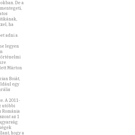
sokban. De a
 mentegeti,
atos
itikának,
zel, ha
et adni a
 ne legyen
án
történelmi
kre
dett Márton
ian Boiát,
éldául egy
rális
e. A 2011-
z utóbbi
is Románia
szont az 1
magyarság
sségek
lant, hogy a