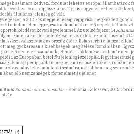
bségek számára kedvező fordulat lehet az európai államhatárok f
óbbi években az ország összlakossága is nagymértékben csökkent,
dorlás általános jelenséggé vált.
yv egészen a 2015-ös megjelenéséig végigviszi megkezdett gondol
ér ki minden jelenségre, csak a Romániában élő népek, különböző
oportok kérdését követi figyelemmel. Az utolsó fejezet (
A Johannis
ilyen szinten a kérdés betetőzésének is értelmezhető, hiszen 2014
iai szászt választottak az ország élére. Boia szerint a látszat elle
zott meg gyökeresen a kisebbségek megítélése Romániában. Egys
gban élő németek számának jelentős csökkenése miatt már nem j
getést, az Európában betöltött jelenlegi szerepük, fegyelmezettsé
sságuk miatt pedig jobban megbecsüli és tiszteli őket a román nép
mas olvasmány lehet mindenki számára, aki jobban meg szeretné é
iában élő nemzetiségek történelmét és jelenét.
n Boia:
Románia elrománosodása
. Koinónia, Kolozsvár, 2015. Fordít
István.
OSZTÁS