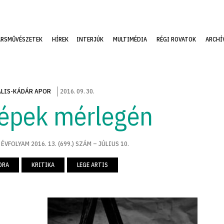
ÁRSMŰVÉSZETEK
HÍREK
INTERJÚK
MULTIMÉDIA
RÉGI ROVATOK
ARCHÍ
LIS-KÁDÁR APOR
2016
.
09
.
30
.
épek mérlegén
 ÉVFOLYAM 2016. 13. (699.) SZÁM – JÚLIUS 10.
ORA
KRITIKA
LEGE ARTIS