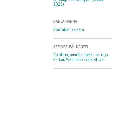
2026)
NÁNIA HANNA
Rostában a szem
SZÉLYES-PÁL DÁNIEL
Arról írni, amiről nehéz – interjú
Farkas Wellmann Éva költővel