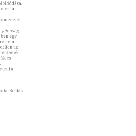
eloldódása.
 mert a
atmenetét,
-jelenség)
-ben egy
nére nem
zerűen az
elentenek
gük és
.
rteni a
otta: Rostás-