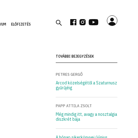
VUM
ELŐFIZETÉS
TOVÁBBI BEJEGYZÉSEK
PETRES GERGŐ
Arcod közelségétől a Szaturnusz
gyűrűjéig
PAPP ATTILA ZSOLT
Még mindig itt, avagy a nosztalgia
diszkrét bája
A hónap sikerkönyvei (június,