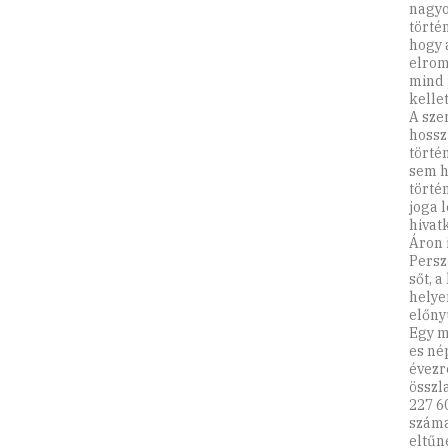
nagyo
törté
hogy 
elrom
mind 
kellet
A sze
hossz
törté
sem h
törté
joga 
hivat
Áron i
Persz
sőt, 
helye
előny
Egy m
es né
évezr
összl
227 6
száma
eltűn