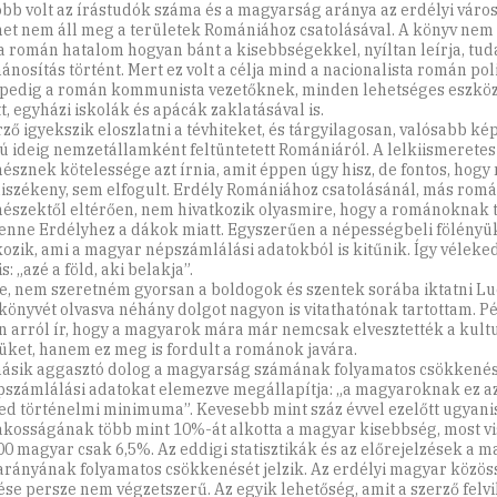
bb volt az írástudók száma és a magyarság aránya az erdélyi váro
net nem áll meg a területek Romániához csatolásával. A könyv nem
a román hatalom hogyan bánt a kisebbségekkel, nyíltan leírja, tud
ánosítás történt. Mert ez volt a célja mind a nacionalista román pol
pedig a román kommunista vezetőknek, minden lehetséges eszköz
t, egyházi iskolák és apácák zaklatásával is.
rző igyekszik eloszlatni a tévhiteket, és tárgyilagosan, valósabb kép
ú ideig nemzetállamként feltüntetett Romániáról. A lelkiismeretes
nésznek kötelessége azt írnia, amit éppen úgy hisz, de fontos, hogy
iszékeny, sem elfogult. Erdély Romániához csatolásánál, más rom
nészektől eltérően, nem hivatkozik olyasmire, hogy a románoknak 
lenne Erdélyhez a dákok miatt. Egyszerűen a népességbeli fölényü
kozik, ami a magyar népszámlálási adatokból is kitűnik. Így véleke
s: „azé a föld, aki belakja”.
e, nem szeretném gyorsan a boldogok és szentek sorába iktatni Luc
a könyvét olvasva néhány dolgot nagyon is vitathatónak tartottam. P
n arról ír, hogy a magyarok mára már nemcsak elvesztették a kultu
üket, hanem ez meg is fordult a románok javára.
ásik aggasztó dolog a magyarság számának folyamatos csökkenés
pszámlálási adatokat elemezve megállapítja: „a magyaroknak ez a
ed történelmi minimuma”. Kevesebb mint száz évvel ezelőtt ugyan
akosságának több mint 10%-át alkotta a magyar kisebbség, most vi
00 magyar csak 6,5%. Az eddigi statisztikák és az előrejelzések a 
rányának folyamatos csökkenését jelzik. Az erdélyi magyar közö
ése persze nem végzetszerű. Az egyik lehetőség, amit a szerző felvil