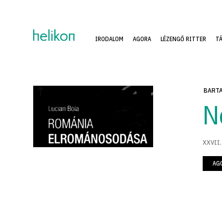
IRODALOM
AGORA
LÉZENGŐ RITTER
T
BARTA
N
XXVII.
AG