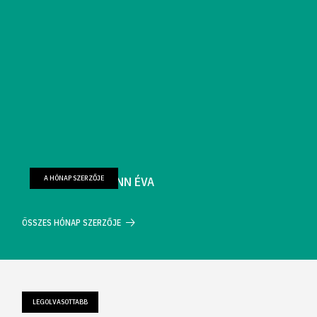
A HÓNAP SZERZŐJE
FARKAS WELLMANN ÉVA
ÖSSZES HÓNAP SZERZŐJE
LEGOLVASOTTABB