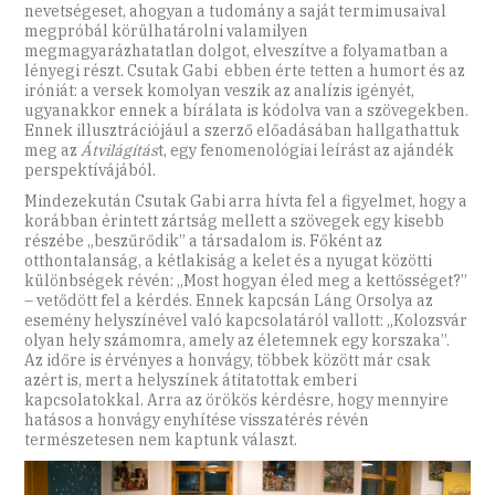
nevetségeset, ahogyan a tudomány a saját termimusaival
megpróbál körülhatárolni valamilyen
megmagyarázhatatlan dolgot, elveszítve a folyamatban a
lényegi részt. Csutak Gabi ebben érte tetten a humort és az
iróniát: a versek komolyan veszik az analízis igényét,
ugyanakkor ennek a bírálata is kódolva van a szövegekben.
Ennek illusztrációjául a szerző előadásában hallgathattuk
meg az
Átvilágítás
t, egy fenomenológiai leírást az ajándék
perspektívájából.
Mindezekután Csutak Gabi arra hívta fel a figyelmet, hogy a
korábban érintett zártság mellett a szövegek egy kisebb
részébe „beszűrődik” a társadalom is. Főként az
otthontalanság, a kétlakiság a kelet és a nyugat közötti
különbségek révén: „Most hogyan éled meg a kettősséget?”
– vetődött fel a kérdés. Ennek kapcsán Láng Orsolya az
esemény helyszínével való kapcsolatáról vallott: „Kolozsvár
olyan hely számomra, amely az életemnek egy korszaka”.
Az időre is érvényes a honvágy, többek között már csak
azért is, mert a helyszínek átitatottak emberi
kapcsolatokkal. Arra az örökös kérdésre, hogy mennyire
hatásos a honvágy enyhítése visszatérés révén
természetesen nem kaptunk választ.