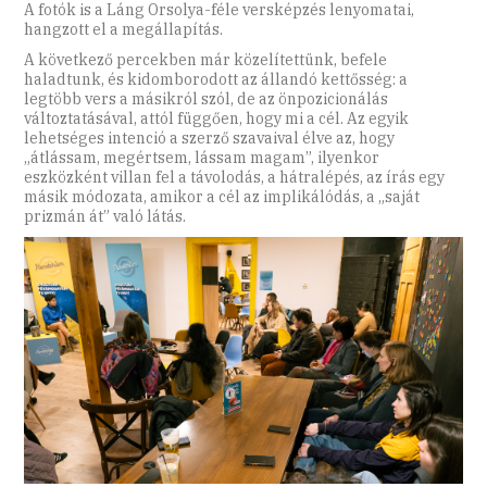
A fotók is a Láng Orsolya-féle versképzés lenyomatai,
hangzott el a megállapítás.
A következő percekben már közelítettünk, befele
haladtunk, és kidomborodott az állandó kettősség: a
legtöbb vers a másikról szól, de az önpozicionálás
változtatásával, attól függően, hogy mi a cél. Az egyik
lehetséges intenció a szerző szavaival élve az, hogy
„átlássam, megértsem, lássam magam”, ilyenkor
eszközként villan fel a távolodás, a hátralépés, az írás egy
másik módozata, amikor a cél az implikálódás, a „saját
prizmán át” való látás.