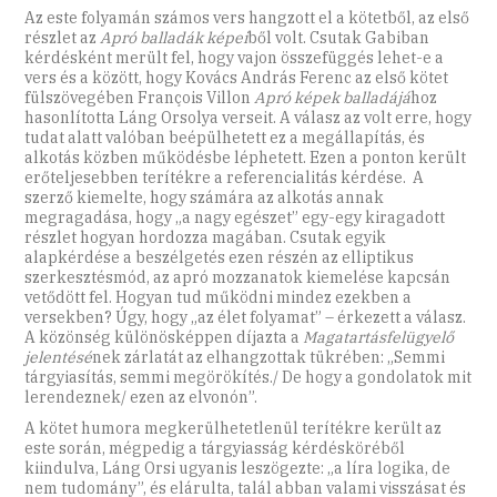
Az este folyamán számos vers hangzott el a kötetből, az első
részlet az
Apró balladák képei
ből volt. Csutak Gabiban
kérdésként merült fel, hogy vajon összefüggés lehet-e a
vers és a között, hogy Kovács András Ferenc az első kötet
fülszövegében François Villon
Apró képek balladájá
hoz
hasonlította Láng Orsolya verseit. A válasz az volt erre, hogy
tudat alatt valóban beépülhetett ez a megállapítás, és
alkotás közben működésbe léphetett. Ezen a ponton került
erőteljesebben terítékre a referencialitás kérdése. A
szerző kiemelte, hogy számára az alkotás annak
megragadása, hogy „a nagy egészet” egy-egy kiragadott
részlet hogyan hordozza magában. Csutak egyik
alapkérdése a beszélgetés ezen részén az elliptikus
szerkesztésmód, az apró mozzanatok kiemelése kapcsán
vetődött fel. Hogyan tud működni mindez ezekben a
versekben? Úgy, hogy „az élet folyamat” – érkezett a válasz.
A közönség különösképpen díjazta a
Magatartásfelügyelő
jelentésé
nek
zárlatát az elhangzottak tükrében: „Semmi
tárgyiasítás, semmi megörökítés./ De hogy a gondolatok mit
lerendeznek/ ezen az elvonón”.
A kötet humora megkerülhetetlenül terítékre került az
este során, mégpedig a tárgyiasság kérdésköréből
kiindulva, Láng Orsi ugyanis leszögezte: „a líra logika, de
nem tudomány”, és elárulta, talál abban valami visszásat és