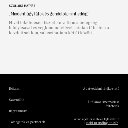
SZÖLLŐSI MÁTYÁS
„Mindent úgy látok és gondolok, mint eddig”
Mivel tökéletesen tisztában voltam a betegség
lefolyásával és végkimenetelével, miután túlestem a
kezdeti sokkon, választhattam két út között.
1
2
3
4
5
6
Rólunk
Adatvédelmi tájékoztató
Szerzőink
Általános szerződési
feltételek
Impresszum
A honlapot tervezte és fejlesztette
Támogatók és partnerek
Bold Branding Studio
a
.