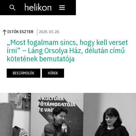
ISTÓK ESZTER
2025
.
03
.
20
.
„Most fogalmam sincs, hogy kell verset
írni” – Láng Orsolya Ház, délután című
kötetének bemutatója
BESZÁMOLÓK
HÍREK