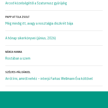
Arcod közelségétől a Szaturnusz gyűrűjéig
PAPP ATTILA ZSOLT
Még mindig itt, avagy a nosztalgia diszkrét bája
A hónap sikerkönyvei (június, 2026)
NÁNIA HANNA
Rostában a szem
SZÉLYES-PÁL DÁNIEL
Arról írni, amiről nehéz – interjú Farkas Wellmann Éva költővel