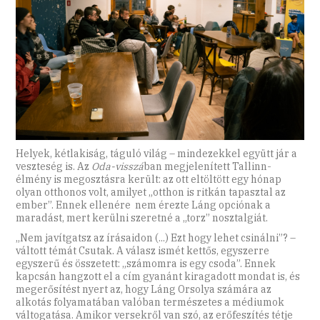
Helyek, kétlakiság, táguló világ – mindezekkel együtt jár a
veszteség is. Az
Oda-visszá
ban megjelenített Tallinn-
élmény is megosztásra került: az ott eltöltött egy hónap
olyan otthonos volt, amilyet „otthon is ritkán tapasztal az
ember”. Ennek ellenére nem érezte Láng opciónak a
maradást, mert kerülni szeretné a „torz” nosztalgiát.
„Nem javítgatsz az írásaidon (...) Ezt hogy lehet csinálni”?
–
váltott témát Csutak. A válasz ismét kettős, egyszerre
egyszerű és összetett: „számomra is egy csoda”. Ennek
kapcsán hangzott el a cím gyanánt kiragadott mondat is, és
megerősítést nyert az, hogy Láng Orsolya számára az
alkotás folyamatában valóban természetes a médiumok
váltogatása. Amikor versekről van szó, az erőfeszítés tétje