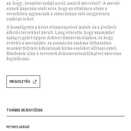
az, hogy „beszélni tudjál arról, amiről szeretnél”. A szerző
ennek kapcsán utalt arra, hogy az általános alany a
versekben ugyancsak a takarásban való megjelenés
eszköze lehet.
A beszélgetés a kötet előzményeivel indult, és a jövőbeli
alkotói tervekkel zárult. Láng elárulta, hogy szamizdat
újságot gyárt éppen doktori disszertációjához, és hogy
érdekli a szerialitás, az animációs szakma láthatatlan
munkát folytató kihúzóinak kíván emléket állítani ezzel.
Mindezek után a tervezett dokumemtumfilmjével szeretne
foglalkozni.
MEGOSZTÁS
TOVÁBBI BEJEGYZÉSEK
PETRES GERGŐ