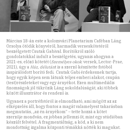
Március 18-án este a kolozsvári Planetarium Caféban Láng
Orsolya ötödik könyvéről, harmadik verseskötetéről
beszélgetett Csutak Gabival. Borítókról szóló
gondolatokkal indult a beszélgetés, ugyanis ahogyan a
2021-es, előző kötetét (
Személyes okok
: versek, Lector-Prae,
2021), úgy a
Ház, délután
t is a szerző készítette fotóból
inspirálódott borító fedi. Csutak Gabi érdekesnek tartja,
hogy egyik képen sem látunk teljes emberi alakot, csupán
(test)részleteket vagy egy árnyékot. Ezen multimediális
finomságok jól tükrözik Láng sokoldalúságát, aki többek
között illusztrátor és rendező is.
Ugyanez a portréfotóról is elmondható, ami mögött az az
elképzelés áll, hogy fontos a magát valamelyest takarásban
megmutatás, „az én árnyékom” – tette hozzá a kötet
szerzője mondván, ez jobban jellemzi őt, mint egy stúdióban
készült felvétel. A fragmentáltság, a köd, a ki nem
mondottság izgalma központi témákká nőtték ki magukat.