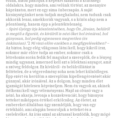
élünk, hiába pakoljuk a képeket százával a közösségi
oldalakra, hogy minden, ami velünk történt, az mennyire
káprázatos, mert ez egy sima önbecsapás. A saját
kicsinységünket nem tudjuk meghaladni, nem tudunk csak
akkorák lenni, amekkorák vagyunk, s a közös alap nem a
jelentősség, hanem épp a jelentéktelenség.
– Spiró György írja köszöntésében, hogy Ön „líraian, belülről
is megéli a figuráit, és kívülről is nézi őket hol iróniával, hol
gúnyosan, hol pedig egyenesen megvetően (és
önkínzóan).”
2
Mi viszi előre ezekben a megfigyelésekben? –
Az biztos, hogy elég világosan látni kell, hogy kikről írsz,
sokszor már előre tudja az ember, sokszor csak a
létrehozás során fedik fel magukat a szereplők, de a lényeg
mindig ugyanaz, ismerned kell azt a lélektani anyagot, amit
a szöveg feldolgoz. Ez kívülről- és belülrőllátást is
feltételez, de a végeredmény soha nem lehet külsődleges.
Épp ezért én kerülöm a szereplőim kipellengérezését akár
gúnnyal, akár iróniával. Az a dolgom, hogy minden élet
igazságát hitelesen képviseljem. Nem én vagyok az, akinek
ítélkezni kell vagy véleményezni. Majd az olvasó vagy a
néző, ha akarja, levonja a konzekvenciát, hogy bizonyos
tetteket miképpen értékel erkölcsileg. Az életet, az
embereket általában úgy szemléljük, hogy van egy
értékháló, ami alapján besoroljuk a tetteket és a
cselekvőket. Az írás azzal az aktussal kezdődik, hogy mögé