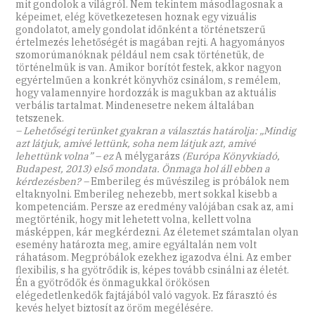
mit gondolok a világról. Nem tekintem másodlagosnak a
képeimet, elég következetesen hoznak egy vizuális
gondolatot, amely gondolat időnként a történetszerű
értelmezés lehetőségét is magában rejti. A hagyományos
szomorúmanóknak például nem csak történetük, de
történelmük is van. Amikor borítót festek, akkor nagyon
egyértelműen a konkrét könyvhöz csinálom, s remélem,
hogy valamennyire hordozzák is magukban az aktuális
verbális tartalmat. Mindenesetre nekem általában
tetszenek.
– Lehetőségi terünket gyakran a választás határolja: „Mindig
azt látjuk, amivé lettünk, soha nem látjuk azt, amivé
lehettünk volna” – ez
A mélygarázs
(Európa Könyvkiadó,
Budapest, 2013) első mondata. Önmaga hol áll ebben a
kérdezésben? –
Emberileg és művészileg is próbálok nem
eltaknyolni. Emberileg nehezebb, mert sokkal kisebb a
kompetenciám. Persze az eredmény valójában csak az, ami
megtörténik, hogy mit lehetett volna, kellett volna
másképpen, kár megkérdezni. Az életemet számtalan olyan
esemény határozta meg, amire egyáltalán nem volt
ráhatásom. Megpróbálok ezekhez igazodva élni. Az ember
flexibilis, s ha gyötrődik is, képes tovább csinálni az életét.
Én a gyötrődők és önmagukkal örökösen
elégedetlenkedők fajtájából való vagyok. Ez fárasztó és
kevés helyet biztosít az öröm megélésére.