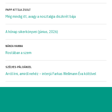
PAPP ATTILA ZSOLT
Még mindig itt, avagy a nosztalgia diszkrét bája
A hónap sikerkönyvei (június, 2026)
NÁNIA HANNA
Rostában a szem
SZÉLYES-PÁL DÁNIEL
Arról írni, amiről nehéz – interjú Farkas Wellmann Éva költővel