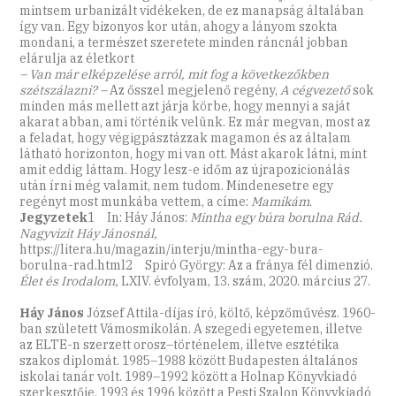
mintsem urbanizált vidékeken, de ez manapság általában
így van. Egy bizonyos kor után, ahogy a lányom szokta
mondani, a természet szeretete minden ráncnál jobban
elárulja az életkort
– Van már elképzelése arról, mit fog a következőkben
szétszálazni? –
Az ősszel megjelenő regény,
A cégvezető
sok
minden más mellett azt járja körbe, hogy mennyi a saját
akarat abban, ami történik velünk. Ez már megvan, most az
a feladat, hogy végigpásztázzak magamon és az általam
látható horizonton, hogy mi van ott. Mást akarok látni, mint
amit eddig láttam. Hogy lesz-e időm az újrapozicionálás
után írni még valamit, nem tudom. Mindenesetre egy
regényt most munkába vettem, a címe:
Mamikám
.
Jegyzetek
1 In: Háy János:
Mintha egy búra borulna Rád.
Nagyvizit Háy Jánosnál,
https://litera.hu/magazin/interju/mintha-egy-bura-
borulna-­rad.html2 Spiró György: Az a fránya fél dimenzió.
Élet és Irodalom,
LXIV. évfolyam, 13. szám, 2020. március 27.
Háy János
József Attila-díjas író, költő, képzőművész. 1960-
ban született Vámosmikolán. A szegedi egyetemen, illetve
az ELTE-n szerzett orosz–történelem, illetve esztétika
szakos diplomát. 1985–1988 között Budapesten általános
iskolai tanár volt. 1989–1992 között a Holnap Könyvkiadó
szerkesztője, 1993 és 1996 között a Pesti Szalon Könyvkiadó