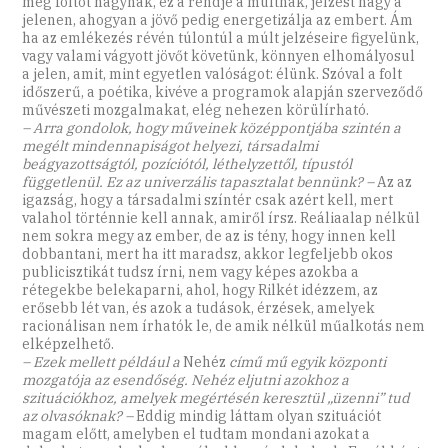
meg foltot hagynak, ez a rendje a múltnak, jelzést hagy a
jelenen, ahogyan a jövő pedig energetizálja az embert. Ám
ha az emlékezés révén túlontúl a múlt jelzéseire figyelünk,
vagy valami vágyott jövőt követünk, könnyen elhomályosul
a jelen, amit, mint egyetlen valóságot: élünk. Szóval a folt
időszerű, a poétika, kivéve a programok alapján szerveződő
művészeti mozgalmakat, elég nehezen körülírható.
– Arra gondolok, hogy műveinek középpontjába szintén a
megélt mindennapiságot helyezi, társadalmi
beágyazottságtól, pozíciótól, léthelyzettől, típustól
függetlenül. Ez az univerzális tapasztalat bennünk? –
Az az
igazság, hogy a társadalmi színtér csak azért kell, mert
valahol történnie kell annak, amiről írsz. Reáliaalap nélkül
nem sokra megy az ember, de az is tény, hogy innen kell
dobbantani, mert ha itt maradsz, akkor legfeljebb okos
publicisztikát tudsz írni, nem vagy képes azokba a
rétegekbe belekaparni, ahol, hogy Rilkét idézzem, az
erősebb lét van, és azok a tudások, érzések, amelyek
racionálisan nem írhatók le, de amik nélkül műalkotás nem
elképzelhető.
– Ezek mellett például a
Nehéz
című mű egyik központi
mozgatója az esendőség. Nehéz eljutni azokhoz a
szituációkhoz, amelyek megértésén keresztül „üzenni” tud
az olvasóknak? –
Eddig mindig láttam olyan szituációt
magam előtt, amelyben el tudtam mondani azokat a