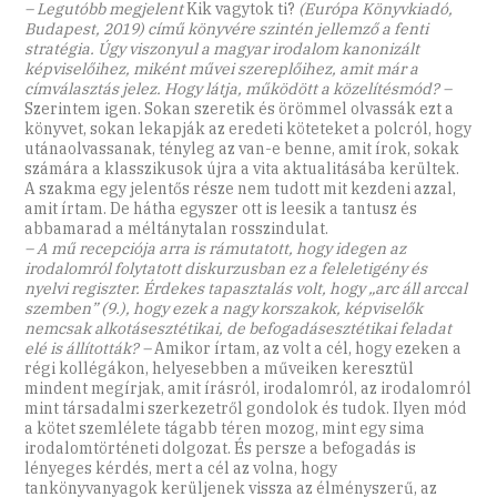
– Legutóbb megjelent
Kik vagytok ti?
(Európa Könyvkiadó,
Budapest, 2019) című könyvére szintén jellemző a fenti
stratégia. Úgy viszonyul a magyar irodalom kanonizált
képviselőihez, miként művei szereplőihez, amit már a
címválasztás jelez. Hogy látja, működött a közelítésmód? –
Szerintem igen. Sokan szeretik és örömmel olvassák ezt a
könyvet, sokan lekapják az eredeti köteteket a polcról, hogy
utánaolvassanak, tényleg az van-e benne, amit írok, sokak
számára a klasszikusok újra a vita aktualitásába kerültek.
A szakma egy jelentős része nem tudott mit kezdeni azzal,
amit írtam. De hátha egyszer ott is leesik a tantusz és
abbamarad a méltánytalan rosszindulat.
– A mű recepciója arra is rámutatott, hogy idegen az
irodalomról folytatott diskurzusban ez a feleletigény és
nyelvi regiszter. Érdekes tapasztalás volt, hogy „arc áll arccal
szemben” (9.), hogy ezek a nagy korszakok, képviselők
nemcsak alkotásesztétikai, de befogadásesztétikai feladat
elé is állították? –
Amikor írtam, az volt a cél, hogy ezeken a
régi kollégákon, helyesebben a műveiken keresztül
mindent megírjak, amit írásról, irodalomról, az irodalomról
mint társadalmi szerkezetről gondolok és tudok. Ilyen mód
a kötet szemlélete tágabb téren mozog, mint egy sima
irodalomtörténeti dolgozat. És persze a befogadás is
lényeges kérdés, mert a cél az volna, hogy
tankönyvanyagok kerüljenek vissza az élményszerű, az