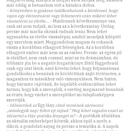
Magyarország szintjén is megint azok szívják meg, akiknek
már eddig is betonelem volt a hátukra dobva.
– Könyveiben is gyakran találkozhatunk a kérdéssel, hogy
vajon egy életszituáció vagy felismerés után miként lehet
visszatérni az életbe… –
Mindennek következménye van,
csak azt nem tudjuk, mi lesz az a következmény. Utólag
persze már marha okosak tudunk lenni. Nem lehet
ugyanabba az életbe visszalépni, amiből mondjuk kiléptél
egy szerelem miatt. Meggondolom magam és rohanok
vissza a korábban elhagyott feleséghez. Az a korábban
elhagyott ember már nem az az ember. Persze, az egész jól
is elsülhet, nem csak rosszul, mint az én drámáimban, de
többször jön be a negatív forgatókönyv. Ettől függetlenül
csak egy utat látok, amit követni lehet, hogy folyamatosan
gondolkodni a bennünk és körülöttünk zajló történeten, a
magamhoz és másokhoz való viszonyuláson. Nem biztos,
hogy bármire rájövünk, de legalább evidenciában lehet
tartani, hogy kik a szereplők, s esetleg megmarad bennünk
az érzés, hogy ezeket a szereplőket mi tulajdonképpen
szeretjük.
– Időszerűek az
Egy lány
című versének zárósorai:
„mindegyik nap/ foltot ejt rajtad.” Meg lehet ragadni ezzel az
idézettel a Háy-poétika lényegét is?
–
A poétikák általában
az aktuális emberképet követik, ahhoz épül a nyelv, a
dikció, a gondolati anyag és persze a tematika is. A napok