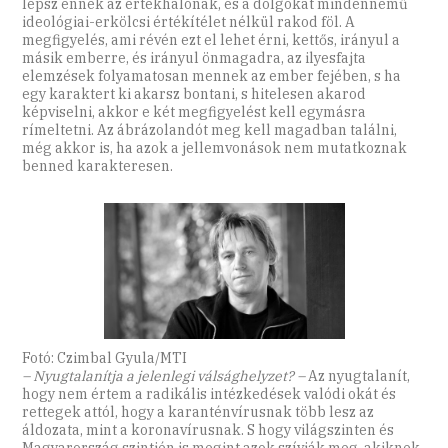
lépsz ennek az értékhálónak, és a dolgokat mindennemű
ideológiai-erkölcsi értékítélet nélkül rakod föl. A
megfigyelés, ami révén ezt el lehet érni, kettős, irányul a
másik emberre, és irányul önmagadra, az ilyesfajta
elemzések folyamatosan mennek az ember fejében, s ha
egy karaktert ki akarsz bontani, s hitelesen akarod
képviselni, akkor e két megfigyelést kell egymásra
rímeltetni. Az ábrázolandót meg kell magadban találni,
még akkor is, ha azok a jellemvonások nem mutatkoznak
benned karakteresen.
Fotó: Czimbal Gyula/MTI
– Nyugtalanítja a jelenlegi válsághelyzet? –
Az nyugtalanít,
hogy nem értem a radikális intézkedések valódi okát és
rettegek attól, hogy a karanténvírusnak több lesz az
áldozata, mint a koronavírusnak. S hogy világszinten és