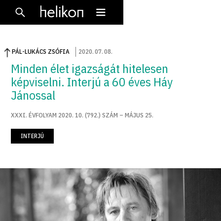
PÁL-LUKÁCS ZSÓFIA
2020
.
07
.
08
.
Minden élet igazságát hitelesen
képviselni. Interjú a 60 éves Háy
Jánossal
XXXI. ÉVFOLYAM 2020. 10. (792.) SZÁM – MÁJUS 25.
INTERJÚ