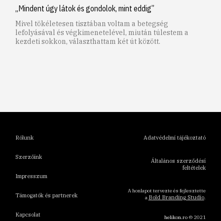
„Mindent úgy látok és gondolok, mint eddig”
Mivel tökéletesen tisztában voltam a betegség
lefolyásával és végkimenetelével, miután túlestem a
kezdeti sokkon, választhattam két út között.
1
2
3
4
5
6
Rólunk
Adatvédelmi tájékoztató
Szerzőink
Általános szerződési
feltételek
Impresszum
A honlapot tervezte és fejlesztette
Támogatók és partnerek
Bold Branding Studio
a
.
Kapcsolat
helikon.ro
© 2021