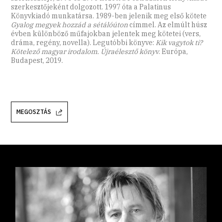
szerkesztőjeként dolgozott. 1997 óta a Palatinus
Könyvkiadó munkatársa. 1989-ben jelenik meg első kötete
Gyalog megyek hozzád a sétálóúton
címmel. Az elmúlt húsz
évben különböző műfajokban jelentek meg kötetei (vers,
dráma, regény, novella). Legutóbbi könyve:
Kik vagytok ti?
Kötelező magyar irodalom. Újraélesztő könyv
. Európa,
Budapest, 2019.
MEGOSZTÁS