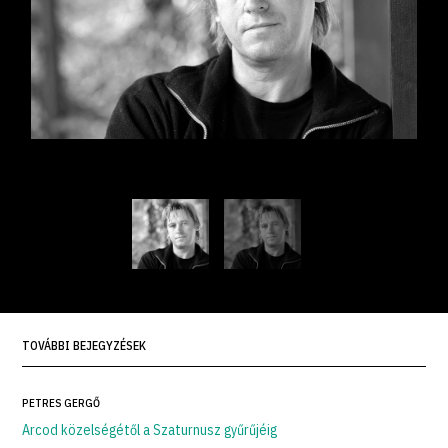
TOVÁBBI BEJEGYZÉSEK
PETRES GERGŐ
Arcod közelségétől a Szaturnusz gyűrűjéig