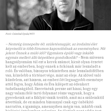
Fotó: Czimbal Gyula/MTI
– Nemrég ünnepelte 60. születésnapját, az irodalmi élet
képviselői is több fórumon kapcsolódnak az eseményhez. Mit
jelent Önnek a múló idő? Egymásra épülő vagy inkább
egymás mellett álló képekben gondolkodik? –
Nem szívesen
hangsúlyoznám túl ezt a kerek számot, kicsit olyan érzetet
kelt az emberben, hogy ennek a fickónak már leszaladt a
roló. És valóban, bizonyos tekintetben már leszaladófélben
van, közelebb a történet vége, mint az eleje. Az idővel való
küzdelem, azt hiszem, az emberi lét legnagyobb eseménye
attól fogva, hogy Ádám és Éva kilépett az édenkert
tudatlanságából. Szeretnénk persze azt hinni, hogy egy
nagy valami felé tartó folyamat része vagyunk, hogy a
gyerekeink azt a fáklyát viszik tovább, amit mi a szüleinktől
átvettünk, de ez minden bizonnyal csak egy önbékítő
narratíva, s igazsága, amennyiben mégis van, inkább csak