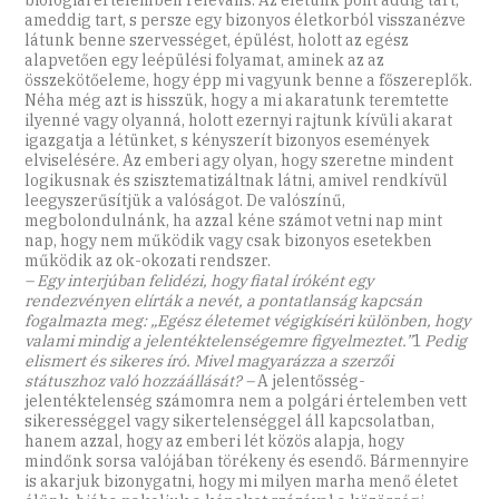
biológiai értelemben releváns. Az életünk pont addig tart,
ameddig tart, s persze egy bizonyos életkorból visszanézve
látunk benne szervességet, épülést, holott az egész
alapvetően egy leépülési folyamat, aminek az az
összekötőeleme, hogy épp mi vagyunk benne a főszereplők.
Néha még azt is hisszük, hogy a mi akaratunk teremtette
ilyenné vagy olyanná, holott ezernyi rajtunk kívüli akarat
igazgatja a létünket, s kényszerít bizonyos események
elviselésére. Az emberi agy olyan, hogy szeretne mindent
logikusnak és szisztematizáltnak látni, amivel rendkívül
leegyszerűsítjük a valóságot. De valószínű,
megbolondulnánk, ha azzal kéne számot vetni nap mint
nap, hogy nem működik vagy csak bizonyos esetekben
működik az ok-okozati rendszer.
– Egy interjúban felidézi, hogy fiatal íróként egy
rendezvényen elírták a nevét, a pontatlanság kapcsán
fogalmazta meg: „Egész életemet végigkíséri különben, hogy
valami mindig a jelentéktelenségemre figyelmeztet.”
1
Pedig
elismert és sikeres író. Mivel magyarázza a szerzői
státuszhoz való hozzáállását? –
A jelentősség-
jelentéktelenség számomra nem a polgári értelemben vett
sikerességgel vagy sikertelenséggel áll kapcsolatban,
hanem azzal, hogy az emberi lét közös alapja, hogy
mindőnk sorsa valójában törékeny és esendő. Bármennyire
is akarjuk bizonygatni, hogy mi milyen marha menő életet