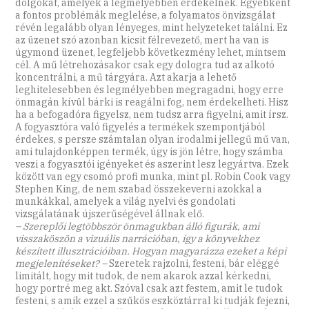
dolgokat, amelyek a legmélyebben érdekelnek. Egyébként
a fontos problémák meglelése, a folyamatos önvizsgálat
révén legalább olyan lényeges, mint helyzeteket találni. Ez
az üzenet szó azonban kicsit félrevezető, mert ha van is
úgymond üzenet, legfeljebb következmény lehet, mintsem
cél. A mű létrehozásakor csak egy dologra tud az alkotó
koncentrálni, a mű tárgyára. Azt akarja a lehető
leghitelesebben és legmélyebben megragadni, hogy erre
önmagán kívül bárki is reagálni fog, nem érdekelheti. Hisz
ha a befogadóra figyelsz, nem tudsz arra figyelni, amit írsz.
A fogyasztóra való figyelés a termékek szempontjából
érdekes, s persze számtalan olyan irodalmi jellegű mű van,
ami tulajdonképpen termék, úgy is jön létre, hogy számba
veszi a fogyasztói igényeket és aszerint lesz legyártva. Ezek
között van egy csomó profi munka, mint pl. Robin Cook vagy
Stephen King, de nem szabad összekeverni azokkal a
munkákkal, amelyek a világ nyelvi és gondolati
vizsgálatának újszerűségével állnak elő.
– Szereplői legtöbbször önmagukban álló figurák, ami
visszaköszön a vizuális narrációban, így a könyvekhez
készített illusztrációiban. Hogyan magyarázza ezeket a képi
megjelenítéseket? –
Szeretek rajzolni, festeni, bár eléggé
limitált, hogy mit tudok, de nem akarok azzal kérkedni,
hogy portré meg akt. Szóval csak azt festem, amit le tudok
festeni, s amik ezzel a szűkös eszköztárral ki tudják fejezni,