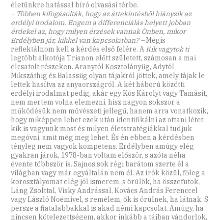
életünkre hatással bíró olvasási térbe.
– Többen kifogásolták, hogy az áttekintésből hiányzik az
erdélyi irodalom. Engem a differenciálás helyett jobban
érdekel az, hogy milyen érzések vannak Önben, mikor
Erdélyben jár, kikkel van kapcsolatban? –
Mégis
reflektálnom kell a kérdés első felére. A
Kik vagytok ti
legtöbb alkotója Trianon előtt született, számosan a mai
elcsatolt részeken. Aranytól Kosztolányiig, Adytól
Mikszáthig és Balassiig olyan tájakról jöttek, amely tájak le
lettek hasítva az anyaországról. A két háború közötti
erdélyi irodalmat pedig, akár egy Kós Károlyt vagy Tamásit,
nem mertem volna elemezni, hisz nagyon sokszor a
működésük nem művészeti jellegű, hanem arra vonatkozik,
hogy miképpen lehet ezek után identifikálni az ottani létet:
kik is vagyunk most és milyen életstratégiákkal tudjuk
megóvni, amit még meg lehet. És én ebben a kérdésben
tényleg nem vagyok kompetens. Erdélyben amúgy elég
gyakran járok, 1978-ban voltam először, s azóta néha
évente többször is. Sajnos sok régi barátom szerte él a
világban vagy már egyáltalán nem él. Az írók közül, főleg a
korosztályomat elég jól ismerem, s örülök, ha összefutok,
Láng Zsolttal, Visky Andrással, Kovács András Ferenccel
vagy László Noémivel, s remélem, ők is örülnek, ha látnak. S
persze a fiatalabbakkal is akad némi kapcsolat. Amúgy, ha
nincsen kötelezettségem, akkor inkább a tájban vándorlok,