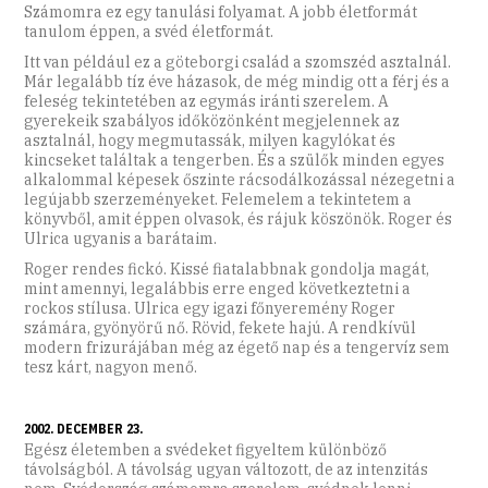
Számomra ez egy tanulási folyamat. A jobb életformát
tanulom éppen, a svéd életformát.
Itt van például ez a göteborgi család a szomszéd asztalnál.
Már legalább tíz éve házasok, de még mindig ott a férj és a
feleség tekintetében az egymás iránti szerelem. A
gyerekeik szabályos időközönként megjelennek az
asztalnál, hogy megmutassák, milyen kagylókat és
kincseket találtak a tengerben. És a szülők minden egyes
alkalommal képesek őszinte rácsodálkozással nézegetni a
legújabb szerzeményeket. Felemelem a tekintetem a
könyvből, amit éppen olvasok, és rájuk köszönök. Roger és
Ulrica ugyanis a barátaim.
Roger rendes fickó. Kissé fiatalabbnak gondolja magát,
mint amennyi, legalábbis erre enged következtetni a
rockos stílusa. Ulrica egy igazi főnyeremény Roger
számára, gyönyörű nő. Rövid, fekete hajú. A rendkívül
modern frizurájában még az égető nap és a tengervíz sem
tesz kárt, nagyon menő.
2002. DECEMBER 23.
Egész életemben a svédeket figyeltem különböző
távolságból. A távolság ugyan változott, de az intenzitás