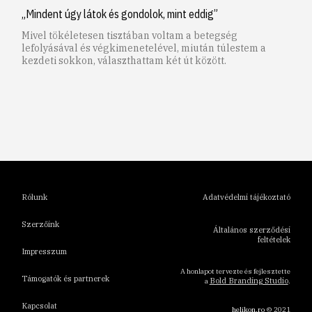
„Mindent úgy látok és gondolok, mint eddig”
Mivel tökéletesen tisztában voltam a betegség
lefolyásával és végkimenetelével, miután túlestem a
kezdeti sokkon, választhattam két út között.
1
2
3
4
5
6
Rólunk
Adatvédelmi tájékoztató
Szerzőink
Általános szerződési
feltételek
Impresszum
A honlapot tervezte és fejlesztette
Támogatók és partnerek
Bold Branding Studio
a
.
Kapcsolat
helikon.ro
© 2021