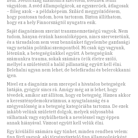
nem. Svédország számomra szerelem, svédnek lenni
vágyálom. A svéd állampolgárok, az egyszerűek, átlagosak
– főleg azok – a példaképeim. Szilárd meggyőződésem,
hogy pontosan tudom, hova tartozom. Bizton állíthatom,
hogy ez a hely Finnországtól nyugatra esik.
Saját diagnózisom szerint transznemzetiségű vagyok. Nem
tudom, hányan érzünk hasonlóképpen, nincs szervezetünk,
és a társadalom sem vesz bennünket figyelembe gazdasági
vagy netalán politikai szempontból. Mi csak úgy vagyunk,
létezünk, a betegségünkkel együtt. A betegségünk
számunkra trauma, sokak számára örök életre szóló,
mellyel a születéstől a halál pillanatáig együtt kell élni.
Belehalni ugyan nem lehet, de belefáradni és belerokkanni
igen.
Mivel ez a diagnózis nem szerepel a hivatalos betegségek
listáján, gyógyír sincs rá. Amúgy még az is lehet, hogy
tévedek, amikor azt állítom, hogy ez betegség. Hiszen akkor
a kereszténydemokratizmus, a nyugtalanság és a
szégyenlősség is a betegség kategóriába tartozna. De ezek
inkább velünk született dolgok, melyek súlyosabbá
válhatnak vagy enyhülhetnek a neveléssel vagy éppen
annak hiányával. Viszont együtt kell velük élni.
Egy kívülálló számára úgy tűnhet, minden rendben velem:
finn férfi vagyok, aki törvénytisztelő finn állampolgárként