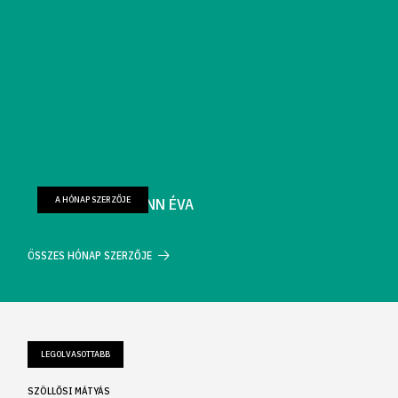
A HÓNAP SZERZŐJE
FARKAS WELLMANN ÉVA
ÖSSZES HÓNAP SZERZŐJE
LEGOLVASOTTABB
SZÖLLŐSI MÁTYÁS