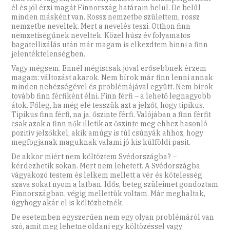
él és jól érzi magát Finnország határain belül. De belül
minden másként van. Rossz nemzetbe születtem, rossz
nemzetbe neveltek. Mert a nevelés teszi. Otthon finn
nemzetiségűnek neveltek. Közel húsz év folyamatos
bagatellizálás után már magam is elkezdtem hinni a finn
jelentéktelenségben.
Vagy mégsem. Ennél mégiscsak jóval erősebbnek érzem
magam: változást akarok. Nem bírok már finn lenni annak
minden nehézségével és problémájával együtt. Nem bírok
tovább finn férfiként élni. Finn férfi – a lehető legnagyobb
átok. Főleg, ha még elé tesszük azt a jelzőt, hogy tipikus.
Tipikus finn férfi, na ja, őszinte férfi. Valójában a finn férfit
csak azok a finn nők illetik az őszinte meg ehhez hasonló
pozitív jelzőkkel, akik amúgy is túl csúnyák ahhoz, hogy
megfogjanak maguknak valami jó kis külföldi pasit.
De akkor miért nem költöztem Svédországba? –
kérdezhetik sokan. Mert nem lehetett. A Svédországba
vágyakozó testem és lelkem mellett a vér és kötelesség
szava sokat nyom a latban. Idős, beteg szüleimet gondoztam
Finnországban, végig mellettük voltam. Már meghaltak,
úgyhogy akár el is költözhetnék.
De esetemben egyszerűen nem egy olyan problémáról van
szó, amit meg lehetne oldani egy költözéssel vagy