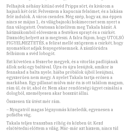
Felhajtok néhány kitűnő svéd Pripps sört, és kivárom a
hajnali két órát. Felveszem a kapucnis felsőmet, és a lakása
felé indulok. A város csendes. Még szép, hogy az, ma éppen
nincs se május 1., és világbajnoki hokimeccset sem nyert a
finn válogatott. Óvatosan közelítem meg Takala házát. A
hátizsákomból előveszem a festékes sprayt és a csirkét.
Disznófej helyett az is megteszi. A falra fújom, hogy UTOLSÓ
FIGYELMEZTETÉS, a felirat mellé szögezem a csirkét, hogy
nyomatékot adjak fenyegetésemnek. A zászlórúdra
felhúzom a svéd lobogót.
Ezt követően a fészerbe megyek, és a vitorlás padlójának
állok neki egy baltával. Újra és újra lesújtok, amikor is
fennakad a balta nyele, hiába próbálok újból lesújtani,
egyszerűen nem megy. A nyelet Takala tartja erősen a
markában. Egy pillanat múlva már én is ott találom magam,
rám ül, és üt, ahol ér. Nem akar rendőrségi ügyet csinálni a
dologból, személyesen akar bosszút állni.
Összesen tíz ütést mér rám.
– Nyugatról magas légnyomás közeledik, egyenesen a
pofádba vág.
Takala teljes transzban röhög és közben üt. Kezd
elsötétedni előttem a világ. Már-már azt hiszem, nincs túl