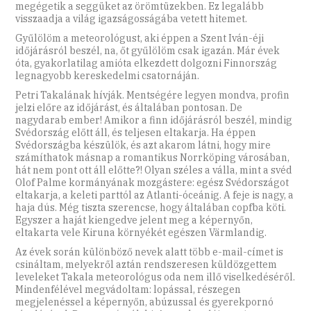
megégetik a seggüket az örömtüzekben. Ez legalább
visszaadja a világ igazságosságába vetett hitemet.
Gyűlölöm a meteorológust, aki éppen a Szent Iván-éji
időjárásról beszél, na, őt gyűlölöm csak igazán. Már évek
óta, gyakorlatilag amióta elkezdett dolgozni Finnország
legnagyobb kereskedelmi csatornáján.
Petri Takalának hívják. Mentségére legyen mondva, profin
jelzi előre az időjárást, és általában pontosan. De
nagydarab ember! Amikor a finn időjárásról beszél, mindig
Svédország előtt áll, és teljesen eltakarja. Ha éppen
Svédországba készülök, és azt akarom látni, hogy mire
számíthatok másnap a romantikus Norrköping városában,
hát nem pont ott áll előtte?! Olyan széles a válla, mint a svéd
Olof Palme kormányának mozgástere: egész Svédországot
eltakarja, a keleti parttól az Atlanti-óceánig. A feje is nagy, a
haja dús. Még tiszta szerencse, hogy általában copfba köti.
Egyszer a haját kiengedve jelent meg a képernyőn,
eltakarta vele Kiruna környékét egészen Värmlandig.
Az évek során különböző nevek alatt több e-mail-címet is
csináltam, melyekről aztán rendszeresen küldözgettem
leveleket Takala meteorológus oda nem illő viselkedéséről.
Mindenfélével megvádoltam: lopással, részegen
megjelenéssel a képernyőn, abúzussal és gyerekpornó