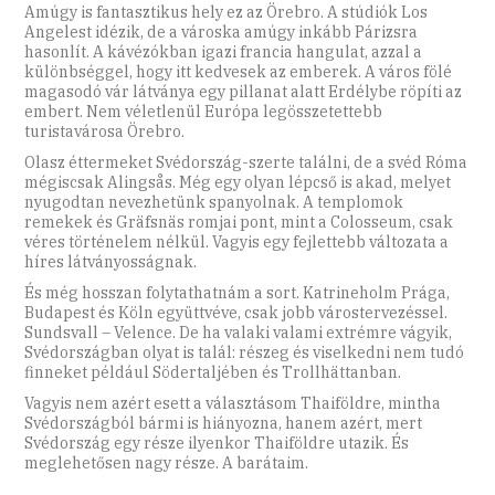
Amúgy is fantasztikus hely ez az Örebro. A stúdiók Los
Angelest idézik, de a városka amúgy inkább Párizsra
hasonlít. A kávézókban igazi francia hangulat, azzal a
különbséggel, hogy itt kedvesek az emberek. A város fölé
magasodó vár látványa egy pillanat alatt Erdélybe röpíti az
embert. Nem véletlenül Európa legösszetettebb
turistavárosa Örebro.
Olasz éttermeket Svédország-szerte találni, de a svéd Róma
mégiscsak Alingsås. Még egy olyan lépcső is akad, melyet
nyugodtan nevezhetünk spanyolnak. A templomok
remekek és Gräfsnäs romjai pont, mint a Colosseum, csak
véres történelem nélkül. Vagyis egy fejlettebb változata a
híres látványosságnak.
És még hosszan folytathatnám a sort. Katrineholm Prága,
Budapest és Köln együttvéve, csak jobb várostervezéssel.
Sundsvall – Velence. De ha valaki valami extrémre vágyik,
Svédországban olyat is talál: részeg és viselkedni nem tudó
finneket például Södertaljében és Trollhättanban.
Vagyis nem azért esett a választásom Thaiföldre, mintha
Svédországból bármi is hiányozna, hanem azért, mert
Svédország egy része ilyenkor Thaiföldre utazik. És
meglehetősen nagy része. A barátaim.