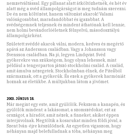
nemzetváltással. Egy pillanat alatt átköltözhetnék, és hét év
alatt még a svéd állampolgárságot is meg tudnám szerezni.
De én nem költözést, hanem változást akarok! Valami
valóságosabbat, maradandóbbat és igazabbat. A
svédségemnek teljesnek és mindent áthatónak kell lennie,
nem holmi bevándorlóéletnek félnyelvű, másodosztályú
állampolgárként.
Született svéddé akarok válni, modern, kedves és megértő
apává az Andersson családban. Vagy a Johansson vagy
Svensson családban. Na jó, legyen Lindqvist. Svéd
gyökerekre van szükségem, hogy olyan lehessek, mint
például a tengerparton játszó stockholmi család. A család,
amit ámulva nézegetek. Stockholmban élnek, de Piteåból
származnak, ott a gyökerük. És ezek a gyökerek harmóniát
hoznak az életükbe. A múltjukban látom a jövőmet.
2003. JÚNIUS 18.
Már megint egy este, amit gyűlölök. Fekszem a kanapén, és
gyűlölök mindent: a lakásomat, a szomszédokat, ezt az
országot, a híradót, amit nézek, a finneket, akiket éppen
interjúvolnak. Megtöltik a kosarukat minden földi jóval, a
Szent Iván-éjre készülődnek. Az egyetlen vigaszom, hogy
néhányan majd belefulladnak a tóba, néhányan meg