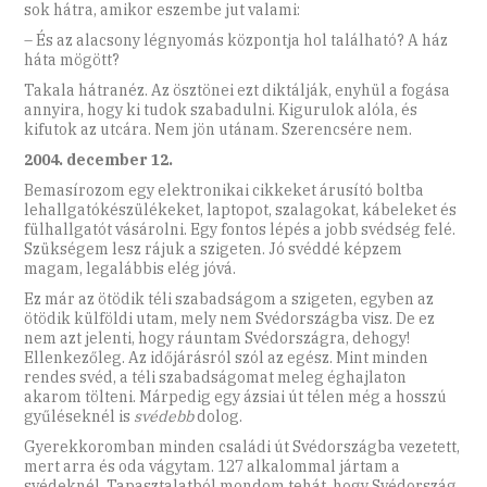
sok hátra, amikor eszembe jut valami:
– És az alacsony légnyomás központja hol található? A ház
háta mögött?
Takala hátranéz. Az ösztönei ezt diktálják, enyhül a fogása
annyira, hogy ki tudok szabadulni. Kigurulok alóla, és
kifutok az utcára. Nem jön utánam. Szerencsére nem.
2004. december 12.
Bemasírozom egy elektronikai cikkeket árusító boltba
lehallgatókészülékeket, laptopot, szalagokat, kábeleket és
fülhallgatót vásárolni. Egy fontos lépés a jobb svédség felé.
Szükségem lesz rájuk a szigeten. Jó svéddé képzem
magam, legalábbis elég jóvá.
Ez már az ötödik téli szabadságom a szigeten, egyben az
ötödik külföldi utam, mely nem Svédországba visz. De ez
nem azt jelenti, hogy ráuntam Svédországra, dehogy!
Ellenkezőleg. Az időjárásról szól az egész. Mint minden
rendes svéd, a téli szabadságomat meleg éghajlaton
akarom tölteni. Márpedig egy ázsiai út télen még a hosszú
gyűléseknél is
svédebb
dolog.
Gyerekkoromban minden családi út Svédországba vezetett,
mert arra és oda vágytam. 127 alkalommal jártam a
svédeknél. Tapasztalatból mondom tehát, hogy Svédország