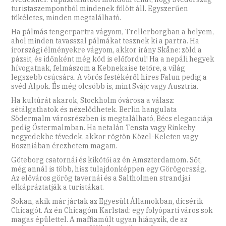
turistaszempontból mindenek fölött áll. Egyszerűen
tökéletes, minden megtalálható.
Ha pálmás tengerpartra vágyom, Trellerborgban a helyem,
ahol minden tavasszal pálmákat tesznek ki a partra. Ha
írországi élményekre vágyom, akkor irány Skåne: zöld a
pázsit, és időnként még köd is előfordul! Ha a nepáli hegyek
hívogatnak, felmászom a Kebnekaise tetőre, a világ
legszebb csúcsára. A vörös festékéről híres Falun pedig a
svéd Alpok. És még olcsóbb is, mint Svájc vagy Ausztria.
Ha kultúrát akarok, Stockholm óvárosa a válasz:
sétálgathatok és nézelődhetek. Berlin hangulata
Södermalm városrészben is megtalálható, Bécs eleganciája
pedig Östermalmban. Ha netalán Tensta vagy Rinkeby
negyedekbe tévedek, akkor rögtön Közel-Keleten vagy
Boszniában érezhetem magam.
Göteborg csatornái és kikötői az én Amszterdamom. Sőt,
még annál is több, hisz tulajdonképpen egy Görögország.
Az előváros görög tavernái és a Saltholmen strandjai
elkápráztatják a turistákat.
Sokan, akik már jártak az Egyesült Államokban, dicsérik
Chicagót. Az én Chicagóm Karlstad: egy folyóparti város sok
magas épülettel. A maffiamúlt ugyan hiányzik, de az