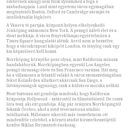
embernek amúgy sem fűlik ilyesmihez a foga a
szabadnapjain. Lund mint egyetemi város egymagában
megtestesíti Boston, Oxford és Cambridge sármját és
intellektuális légkörét.
A Vänern tó partján, központi helyen elhelyezkedő
Jönköping számomra New York. A pezsgő üzleti élet és a
divat mekkája. A város fényreklámjai egyértelműen a
Times Square hangulatát idézik. Arról nem is beszélve,
hogy a városközpont kiköpött London, és tényleg csak egy
kis képzelőerő kell hozzá.
Norrköping környéke pont olyan, mint Kalifornia mínusz
bandaháborúk. Norrköpingben egyesül Los Angeles
pezsgő társasági élete és San Francisco varázsa. Hát még
ha a villamosra is felszáll valaki! A város szomszédságában
fekvő Kolmården állatkert akárcsak San Diego, a
látványosságok ugyanúgy, csak a külváros mocska nélkül.
Most biztosan azt gondolja mindenki, hogy Kalifornia
központja Hollywood – sztárostól és filmstúdióstól. De rossz
lóra tesz, aki ezt gondolja. Alig pár órányira Norrköpingtől
fekszik Örebro, ahol a svéd tévécsatorna stúdiói
találhatóak. Milliószor sikerült már összefutnom ott
mindenféle celebbel, a körzeti stúdió hírszerkesztőjétől
kezdve Niklas Strömstedt énekesig.