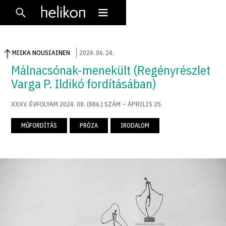
MIIKA NOUSIAINEN
2024
.
06
.
24
.
Málnacsónak-menekült (Regényrészlet
Varga P. Ildikó fordításában)
XXXV. ÉVFOLYAM 2024. 08. (886.) SZÁM – ÁPRILIS 25.
MŰFORDÍTÁS
PRÓZA
IRODALOM