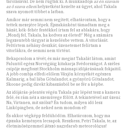
tárolásával. De nem rúgták ki. A munkaadója
az én szavam
az ő szava ellen
i helyzetként kezelte az ügyet, ahol Takala
szava nyomott többet a latban.
Amikor már semmi nem segített, elhatároztam, hogy a
tettek mezejére lépek. Éjszakánként támadtam meg a
házát, kék-fehér festékkel írtam fel az ablakára, hogy
„Mondj fel, Takala, ha kedves az életed!” Még a számára
legszentebb tárgyat is kezelésbe vettem. A vitorlását.
Feltörtem néhány deszkát, üzenetemet felírtam a
vitorlákra, de semmi nem történt.
Bekapcsolom a tévét, és már megint Takalát látom, amint
Faluntól egész Norvégiáig kitakarja Svédországot. A széles
csípője megfoszt Stockholm másnapi időjárásának fokjaitól.
A jobb combja elfedi előlem Växjön környékét egészen
Kalmarig, a bal lába Götalandot, a gyönyörű Götalandot,
Skoone pedig direkt kibaszásból be se fér a képbe.
Az időjárás-jelentés végén Takala pár lépést tesz a kamera
felé, és rám néz a szemüvege fölött. A tekintetével azt üzeni:
Na, Virtanen, mit szólsz? Én tudom, milyen idő lesz
Linköpingben, de neked nem mondom el!
És akkor végképp feldühödöm. Elhatározom, hogy ma
éjszaka keményen lecsapok. Reszkess, Petri Takala, te, az
életminőségemmel játszó nagydarab meteorológus!