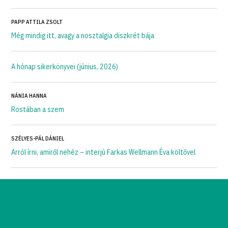
PAPP ATTILA ZSOLT
Még mindig itt, avagy a nosztalgia diszkrét bája
A hónap sikerkönyvei (június, 2026)
NÁNIA HANNA
Rostában a szem
SZÉLYES-PÁL DÁNIEL
Arról írni, amiről nehéz – interjú Farkas Wellmann Éva költővel