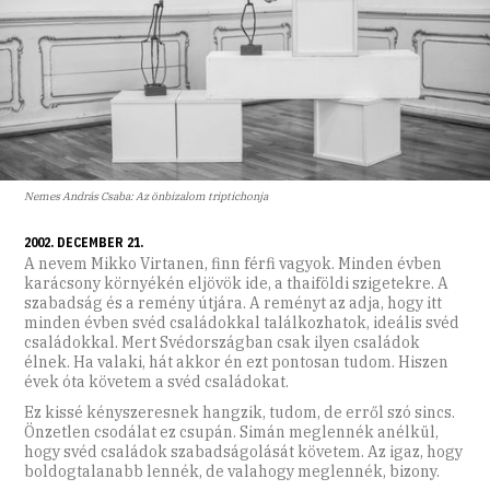
Nemes András Csaba: Az önbizalom triptichonja
2002. DECEMBER 21.
A nevem Mikko Virtanen, finn férfi vagyok. Minden évben
karácsony környékén eljövök ide, a thaiföldi szigetekre. A
szabadság és a remény útjára. A reményt az adja, hogy itt
minden évben svéd családokkal találkozhatok, ideális svéd
családokkal. Mert Svédországban csak ilyen családok
élnek. Ha valaki, hát akkor én ezt pontosan tudom. Hiszen
évek óta követem a svéd családokat.
Ez kissé kényszeresnek hangzik, tudom, de erről szó sincs.
Önzetlen csodálat ez csupán. Simán meglennék anélkül,
hogy svéd családok szabadságolását követem. Az igaz, hogy
boldogtalanabb lennék, de valahogy meglennék, bizony.