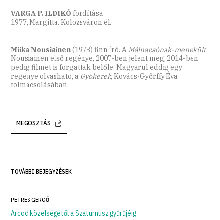
VARGA P. ILDIKÓ
fordítása
1977, Margitta. Kolozsváron él.
Miika Nousiainen
(1973) finn író. A
Málnacsónak-menekült
Nousiainen első regénye, 2007-ben jelent meg, 2014-ben
pedig filmet is forgattak belőle. Magyarul eddig egy
regénye olvasható, a
Gyökerek
, Kovács-Győrffy Éva
tolmácsolásában.
MEGOSZTÁS
TOVÁBBI BEJEGYZÉSEK
PETRES GERGŐ
Arcod közelségétől a Szaturnusz gyűrűjéig