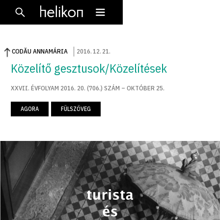
CODĂU ANNAMÁRIA
2016
.
12
.
21
.
Közelítő gesztusok/Közelítések
XXVII. ÉVFOLYAM 2016. 20. (706.) SZÁM – OKTÓBER 25.
AGORA
FÜLSZÖVEG