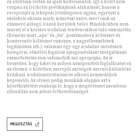
ez utóbbiak voltak az igazi kedvcsinálók. Így a kötet nem
csupán az író/költő poétikájának alakulását, hanem a
recepciójét is leképezi (részlegesen ugyan, egyrészt a
szelekció aktusa miatt, másrészt azért, mert csak az
elismerő jellegű írások kerültek bele). Mindeközben nem
marad el a kortárs irodalom tendenciáihoz való viszonyítás
(Kemény mint „apa” és „fiú”, posztmodern költészet és
konzervatív költészet viszonya, a nagyelbeszélések
legitimitása stb.), valamint egy-egy irodalmi-művészeti
kategória, elméleti fogalom újragondolását szorgalmazó
eszmefuttatás sem valamelyik mű apropóján. Az is
beszédes, hogy kiket és milyen nézőpontból foglalkoztat ez
az életmű: e kötetben szereplő szövegek szerzői különböző
kritikusi, irodalomtörténészi és alkotói nemzedékek
képviselői. Az olvasó pedig munkáik alapján azt a
következtetést vonhatja le, hogy a megértéssel szembeni
ellenállás nem jelent érthetetlenséget.
MEGOSZTÁS