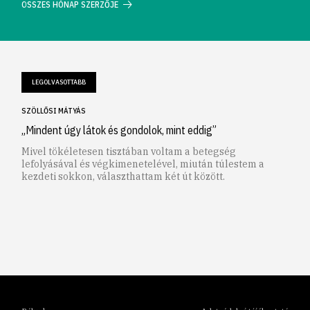
ÖSSZES HÓNAP SZERZŐJE
LEGOLVASOTTABB
SZÖLLŐSI MÁTYÁS
„Mindent úgy látok és gondolok, mint eddig”
Mivel tökéletesen tisztában voltam a betegség
lefolyásával és végkimenetelével, miután túlestem a
kezdeti sokkon, választhattam két út között.
1
2
3
4
5
6