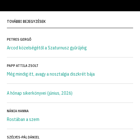
TOVÁBBI BEJEGYZÉSEK
PETRES GERGŐ
Arcod közelségétől a Szaturnusz gyűrűjéig
PAPP ATTILA ZSOLT
Még mindig itt, avagy a nosztalgia diszkrét bája
A hónap sikerkönyvei (június, 2026)
NÁNIA HANNA
Rostában a szem
SZÉLYES-PÁL DÁNIEL