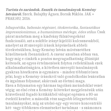
Turista és zarándok. Esszék és tanulmányok Kemény
Istvánról
.
Szerk. Balajthy Ágnes, Borsik Miklós. JAK +
PRAE.HU, 2016.
hibapoétika, babonás régészet, titokretorika, fantasztikus
impresszionizmus, a humanizmus mérlege, édes stílus
. Csak
párat mutattam meg a kiadvány fülszövegeként
funkcionáló, azt a sokféle irányt kijelölő kulcsszavakból,
amelyet az itt szereplő írások képviselnek abbéli
törekvésükben, hogy Kemény István művészetéhez
közelítsenek (bennünket). A csavar azonban abban van,
hogy míg e címkék a pontos megragadhatóság illúzióját
keltenék, az egyes értelmezések folyton reflektálnak ezek
alkalmazhatóságára, a kötetben szereplő tanulmányok
gyakran hivatkozva is egymásra – mindez többszörösen
jelzi, hogy a Kemény-írásokról való gondolkodás lezáratlan
és izgalmas folyamat, akárcsak az életmű maga.
Ezen a folyamaton egy hármas tagolású zarándoklat vezet
végig: az első rész a Kemény-köteteket megjelenésük után
közvetlenül fogadó kritikákból válogat egészen a 80-as
évektől kezdve; a második rész nagyobb lélegzetvételű
tanulmányokat, míg az utolsó egy-egy versre koncentráló
két- vagy többkezes elemzéseket tartalmaz – s számomra